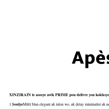
Apè
XINZIRAIN te asosye avèk PRIME pou delivre yon koleksyon s
Soulye
1.
Milèt blan elegant ak talon wo, ak detay minimalist ak 