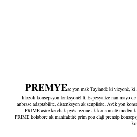
PREMYE
se yon mak Taylandè ki vizyonè, ki s
filozofi konsepsyon fonksyonèl li. Espesyalize nan mayo 
anbrase adaptabilite, distenksyon ak senplisite. Avèk yon kons
PRIME asire ke chak pyès rezone ak konsomatè modèn k ap 
PRIME kolabore ak manifaktirè prim pou elaji prensip konsepsy
ko