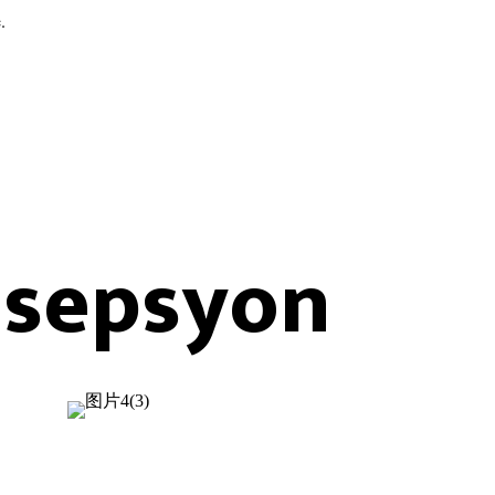
.
nsepsyon