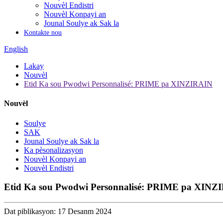
Nouvèl Endistri
Nouvèl Konpayi an
Jounal Soulye ak Sak la
Kontakte nou
English
Lakay
Nouvèl
Etid Ka sou Pwodwi Personnalisé: PRIME pa XINZIRAIN
Nouvèl
Soulye
SAK
Jounal Soulye ak Sak la
Ka pèsonalizasyon
Nouvèl Konpayi an
Nouvèl Endistri
Etid Ka sou Pwodwi Personnalisé: PRIME pa XINZ
Dat piblikasyon: 17 Desanm 2024