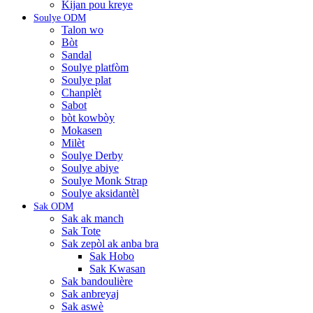
Kijan pou kreye
Soulye ODM
Talon wo
Bòt
Sandal
Soulye platfòm
Soulye plat
Chanplèt
Sabot
bòt kowbòy
Mokasen
Milèt
Soulye Derby
Soulye abiye
Soulye Monk Strap
Soulye aksidantèl
Sak ODM
Sak ak manch
Sak Tote
Sak zepòl ak anba bra
Sak Hobo
Sak Kwasan
Sak bandoulière
Sak anbreyaj
Sak aswè