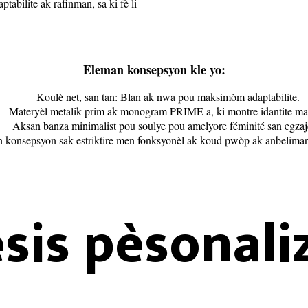
tabilite ak rafinman, sa ki fè li
Eleman konsepsyon kle yo:
Koulè net, san tan: Blan ak nwa pou maksimòm adaptabilite.
Materyèl metalik prim ak monogram PRIME a, ki montre idantite ma
Aksan banza minimalist pou soulye pou amelyore féminité san egzaj
 konsepsyon sak estriktire men fonksyonèl ak koud pwòp ak anbeliman
sis pèsonali