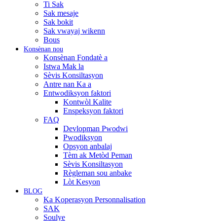
Ti Sak
Sak mesaje
Sak bokit
Sak vwayaj wikenn
Bous
Konsènan nou
Konsènan Fondatè a
Istwa Mak la
Sèvis Konsiltasyon
Antre nan Ka a
Entwodiksyon faktori
Kontwòl Kalite
Enspeksyon faktori
FAQ
Devlopman Pwodwi
Pwodiksyon
Opsyon anbalaj
Tèm ak Metòd Peman
Sèvis Konsiltasyon
Règleman sou anbake
Lòt Kesyon
BLOG
Ka Koperasyon Personnalisation
SAK
Soulye