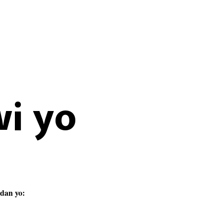
i yo
adan yo: