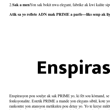
Sak a men
2.
Yon sak bokit nwa elegant, fabrike ak kwi kalite 
Atik sa yo reflete ADN mak PRIME a parfe—liks senp ak li
Enspira
Enspirasyon pou soulye ak sak PRIME yo, ki fèt sou kòmand, se 
fonksyonalite. Estetik PRIME a mande yon elegans sibtil, kote y
rankontre yon atansyon metikuleu pou detay yo. Yo te kreye milèt