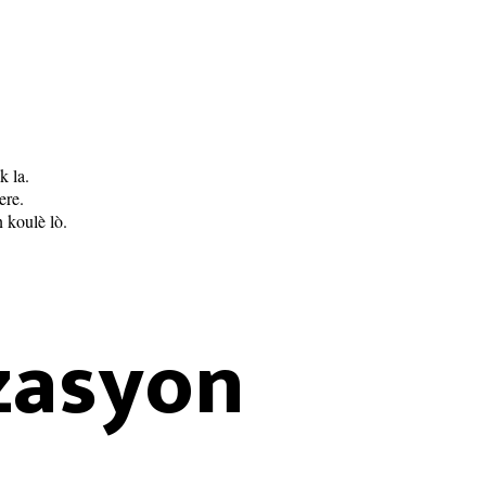
k la.
ere.
 koulè lò.
zasyon