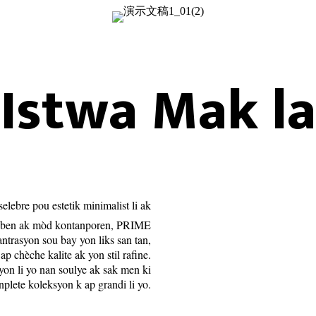
Istwa Mak la
elebre pou estetik minimalist li ak
de ben ak mòd kontanporen, PRIME
antrasyon sou bay yon liks san tan,
chèche kalite ak yon stil rafine.
on li yo nan soulye ak sak men ki
nplete koleksyon k ap grandi li yo.