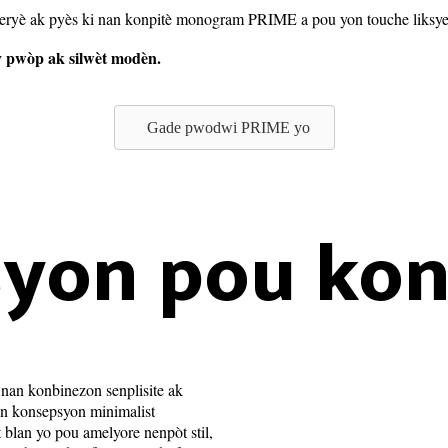
siperyè ak pyès ki nan konpitè monogram PRIME a pou yon touche liksye
y pwòp ak silwèt modèn.
Gade pwodwi PRIME yo
syon pou ko
nan konbinezon senplisite ak
on konsepsyon minimalist
 blan yo pou amelyore nenpòt stil,