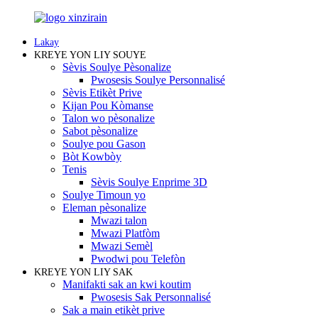
Lakay
KREYE YON LIY SOUYE
Sèvis Soulye Pèsonalize
Pwosesis Soulye Personnalisé
Sèvis Etikèt Prive
Kijan Pou Kòmanse
Talon wo pèsonalize
Sabot pèsonalize
Soulye pou Gason
Bòt Kowbòy
Tenis
Sèvis Soulye Enprime 3D
Soulye Timoun yo
Eleman pèsonalize
Mwazi talon
Mwazi Platfòm
Mwazi Semèl
Pwodwi pou Telefòn
KREYE YON LIY SAK
Manifakti sak an kwi koutim
Pwosesis Sak Personnalisé
Sak a main etikèt prive