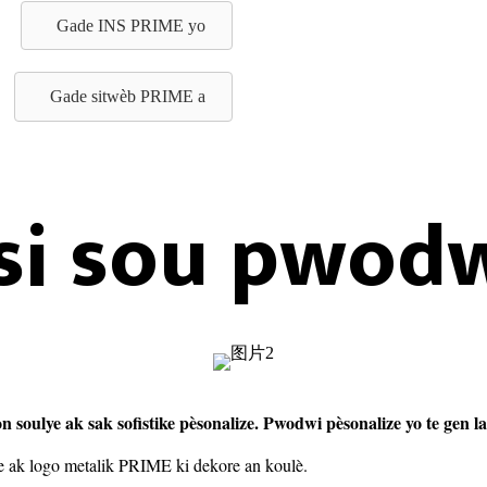
Gade INS PRIME yo
Gade sitwèb PRIME a
si sou pwodw
oulye ak sak sofistike pèsonalize. Pwodwi pèsonalize yo te gen l
ne ak logo metalik PRIME ki dekore an koulè.