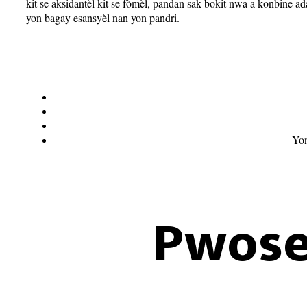
kit se aksidantèl kit se fòmèl, pandan sak bokit nwa a konbine adap
yon bagay esansyèl nan yon pandri.
Yon
Pwose