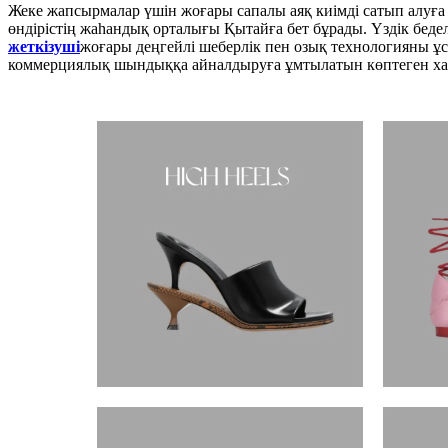
Жеке жапсырмалар үшін жоғары сапалы аяқ киімді сатып алуға
өндірістің жаһандық орталығы Қытайға бет бұрады. Үздік бедел
жеткізуші
жоғары деңгейлі шеберлік пен озық технологияны ұс
коммерциялық шындыққа айналдыруға ұмтылатын көптеген халы