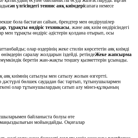
ске қатысудың өсуіне байланысты өсуді жалғастыруда. Бұған
рады
сән үлгісіндегі теннис аяқ киімдері
сапаға немесе
рекше бола бастаған сайын, брендтер мен өндірушілер
дар
,
тұрақты өндіріс техникасы
, және аяқ киім өндірісіндегі
ар мен тұрақты өндіріс әдістерін қолдана отырып, осы
ттанбайды; олар өздерінің жеке стилін көрсететін аяқ киімді
өнімдерін саралау жолдарын іздейді. ретінде
Жеке жапсырма
а мүмкіндік беретін жан-жақты теңшеу қызметтерін ұсынады.
қ аяқ киімнің сатылуы мен сатылу жолын өзгертті.
дәстүрлі бөлшек саудадан бас тартып, тұтынушылармен
өйткені олар тұтынушылардың сатып алу мінез-құлқының
асшыларымен байланыста болуы өте
дың маңыздылығын мойындайды. Оқиғалар