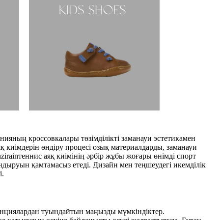
нияның кроссовкалары төзімділікті заманауи эстетикамен
яқ киімдерін өндіру процесі озық материалдарды, заманауи
nzirain
теннис аяқ киімінің әрбір жұбы жоғары өнімді спорт
андыруын қамтамасыз етеді. Дизайн мен теңшеудегі икемділік
і.
нденциялардан туындайтын маңызды мүмкіндіктер.