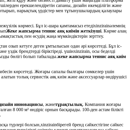
ырып, желі құру және бизнесті дамыту үшін маңызды платформа
шілерден ерекшелендіретін сапаны, дизайн икемділігін және
 отырып, нарықтық үрдістер мен тұтынушылардың қалаулары
жүзілік көрмесі. Бұл іс-шара қамтамасыз етеді
xinzirain
әлемнің
рып
Жеке жапсырма теннис аяқ киімін жеткізуші
. Көрме алаң
мақтастық пен өсудің жаңа мүмкіндіктерін зерттеу.
тан озып кетуге деген ұмтылысын одан әрі көрсетеді. Бұл іс-
 үздік брендтерді біріктіреді. үшін
xinzirain
, осы беделді
ызды бөлігі болып табылады.
жеке жапсырма теннис аяқ киім
бесін көрсетеді. Жоғары сапалы былғары сөмкелер үшін
латын толық сервистік аяқ киім және аксессуарлар өндірушісі
дизайн инновациясы
, және
тұрақтылық
. Компания жоғары
ған 8 000 м² өндіріс орнын басқарады. 100-ден астам білікті
.
асқа түрлері болсын,
xinzirain
бірегей бренд сәйкестігіне сәйкес
компания түпкілікті өнімнің клиент сипаттамаларына сәйкес