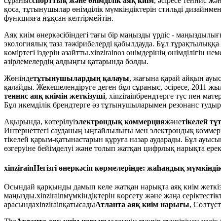
сұраныс
спорттық және өнімділік аяқ киім
, әсіресе теннис ж
қоса, тұтынушылар өнімділік мүмкіндіктерін стильді дизайнмен 
функцияға нұқсан келтірмейтін.
Аяқ киім өнеркәсібіндегі тағы бір маңызды үрдіс - маңыздылы
экологиялық таза тәжірибелерді қабылдауда. Бұл тұрақтылыққа
көміртегі іздерін азайтты.
xinzirain
өз өнімдерінің өнімділігін не
әзірлемелердің алдыңғы қатарында болды.
Жөнінде
тұтынушылардың қалауы
, жағына қарай айқын ауы
қалайды. Жекешелендіруге деген бұл сұраныс, әсіресе, 2011 ж
теннис аяқ киімін жеткізуші
,
xinzirain
брендтерге түс пен мате
Бұл икемділік брендтерге өз тұтынушыларымен резонанс тудыр
Ақырында, көтерілуі
электрондық коммерция
және
тікелей т
Интернеттегі сауданың ыңғайлылығы мен электрондық коммерц
тікелей қарым-қатынастарын құруға назар аударады. Бұл ауыс
өзгеруіне бейімделуі және толып жатқан цифрлық нарықта ерек
xinzirain
Негізгі өнеркәсіп көрмелерінде: жаһандық мүмкінд
Осындай қарқынды дамып келе жатқан нарықта аяқ киім жеткі
маңызды.
xinzirain
мүмкіндіктерін көрсету және жаңа серіктест
арасында
xinzirain
қатысады
Атланта аяқ киім нарығы
, Солтүс