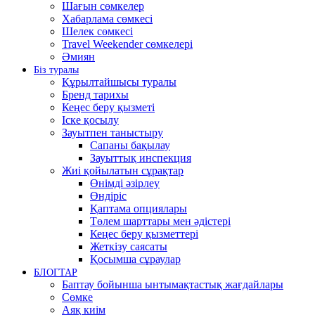
Шағын сөмкелер
Хабарлама сөмкесі
Шелек сөмкесі
Travel Weekender сөмкелері
Әмиян
Біз туралы
Құрылтайшысы туралы
Бренд тарихы
Кеңес беру қызметі
Іске қосылу
Зауытпен таныстыру
Сапаны бақылау
Зауыттық инспекция
Жиі қойылатын сұрақтар
Өнімді әзірлеу
Өндіріс
Қаптама опциялары
Төлем шарттары мен әдістері
Кеңес беру қызметтері
Жеткізу саясаты
Қосымша сұраулар
БЛОГТАР
Баптау бойынша ынтымақтастық жағдайлары
Сөмке
Аяқ киім