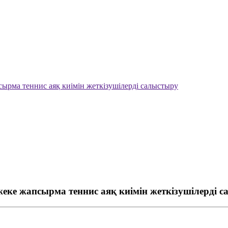
ырма теннис аяқ киімін жеткізушілерді салыстыру
еке жапсырма теннис аяқ киімін жеткізушілерді 