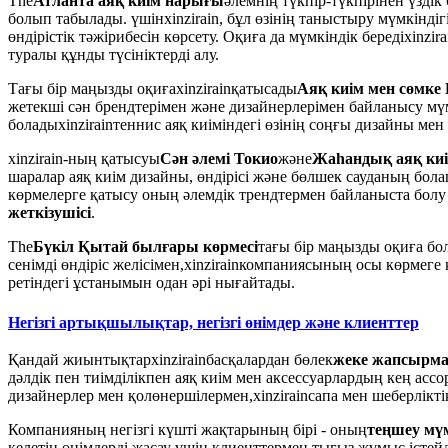
The
Атланта аяқ киім нарығы
әлемнің түкпір-түкпірінен үзді
болып табылады. үшін
xinzirain
, бұл өзінің таныстыру мүмкіндіг
өндірістік тәжірибесін көрсету. Оқиға да мүмкіндік береді
xinzira
туралы құнды түсініктерді алу.
Тағы бір маңызды оқиға
xinzirain
қатысады
Аяқ киім мен сөмке
жетекші сән брендтерімен және дизайнерлерімен байланысу мү
болады
xinzirain
теннис аяқ киіміндегі өзінің соңғы дизайны ме
xinzirain
-ның қатысуы
Сән әлемі Токио
және
Жаһандық аяқ киі
шаралар аяқ киім дизайны, өндірісі және бөлшек сауданың бол
көрмелерге қатысу оның әлемдік трендтермен байланыста болу 
жеткізушісі
.
The
Бүкіл Қытай былғары көрмесі
тағы бір маңызды оқиға б
сенімді өндіріс желісімен,
xinzirain
компаниясының осы көрмеге қа
ретіндегі ұстанымын одан әрі нығайтады.
Негізгі артықшылықтар, негізгі өнімдер және клиенттер
Қандай жиынтықтар
xinzirain
басқалардан бөлек
жеке жапсырма 
дәлдік пен тиімділікпен аяқ киім мен аксессуарлардың кең асс
дизайнерлер мен қолөнершілермен,
xinzirain
сапа мен шеберлікті
Компанияның негізгі күшті жақтарының бірі - оның
теңшеу мүм
келетін өнімдерді жасау үшін клиенттермен тығыз жұмыс істейд