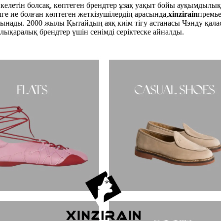
 келетін болсақ, көптеген брендтер ұзақ уақыт бойы ауқымдылық
ге ие болған көптеген жеткізушілердің арасында,
xinzirain
премье
ынады. 2000 жылы Қытайдың аяқ киім тігу астанасы Чэнду қалас
қаралық брендтер үшін сенімді серіктеске айналды.