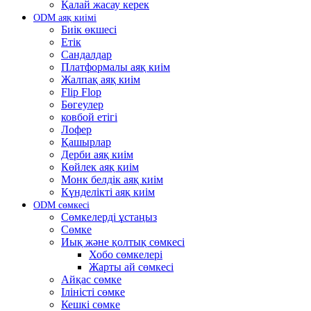
Қалай жасау керек
ODM аяқ киімі
Биік өкшесі
Етік
Сандалдар
Платформалы аяқ киім
Жалпақ аяқ киім
Flip Flop
Бөгеулер
ковбой етігі
Лофер
Қашырлар
Дерби аяқ киім
Көйлек аяқ киім
Монк белдік аяқ киім
Күнделікті аяқ киім
ODM сөмкесі
Сөмкелерді ұстаңыз
Сөмке
Иық және қолтық сөмкесі
Хобо сөмкелері
Жарты ай сөмкесі
Айқас сөмке
Іліністі сөмке
Кешкі сөмке