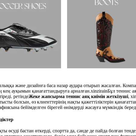
ылыққа және дизайнға баса назар аудара отырып жасалған. Компа
ың кең ауқымын қанағаттандыруға арналған.
xinzirain
Бұл теннис а
реді. ретінде
Жеке жапсырма теннис аяқ киімін жеткізуші
,
xi
атысты болсын, өз клиенттерінің нақты қажеттіліктерін қанағатт
иясына бейімделген бірегей өнімдерді жасауға мүмкіндік беред
діктер
ты өсуді бастан өткерді, спортта да, сәнде де пайда болған те