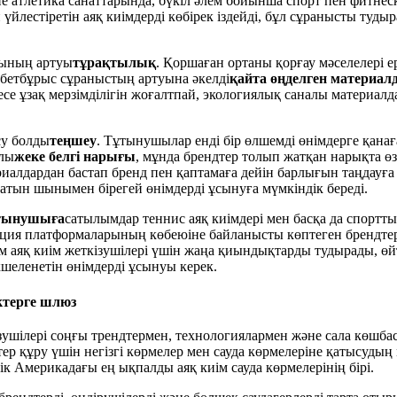
әне атлетика санаттарында, бүкіл әлем бойынша спорт пен фитне
үйлестіретін аяқ киімдерді көбірек іздейді, бұл сұранысты туды
ғының артуы
тұрақтылық
. Қоршаған ортаны қорғау мәселелері е
 бетбұрыс сұраныстың артуына әкелді
қайта өңделген материал
месе ұзақ мерзімділігін жоғалтпай, экологиялық саналы материалд
су болды
теңшеу
. Тұтынушылар енді бір өлшемді өнімдерге қанаға
ылы
жеке белгі нарығы
, мұнда брендтер толып жатқан нарықта өз 
риалдардан бастап бренд пен қаптамаға дейін барлығын таңдауғ
атын шынымен бірегей өнімдерді ұсынуға мүмкіндік береді.
ұтынушыға
сатылымдар теннис аяқ киімдері мен басқа да спортты
ия платформаларының көбеюіне байланысты көптеген брендтер 
ым аяқ киім жеткізушілері үшін жаңа қиындықтарды тудырады, 
шеленетін өнімдерді ұсынуы керек.
іктерге шлюз
зушілері соңғы трендтермен, технологиялармен және сала көшб
іктер құру үшін негізгі көрмелер мен сауда көрмелеріне қатысу
тік Америкадағы ең ықпалды аяқ киім сауда көрмелерінің бірі.