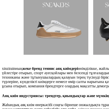
xinzirain
ның
жеке бренд теннис аяқ киімдері
өнімділікке, жайл
үйлестіре отырып, спорт әуесқойлары мен белсенді тұлғалард
техниканы және тұтынушылардың қалауын терең түсінуді бірікті
түрлеріне, күнделікті киімдерге немесе өмір салты нарығына қ
ұсына отырып, компания брендтерге олардың мақсатты демограф
Аяқ киім индустриясы: трендтер, қиындықтар және мүмкін
Жаһандық аяқ киім өнеркәсібі соңғы бірнеше онжылдықта тұрақ