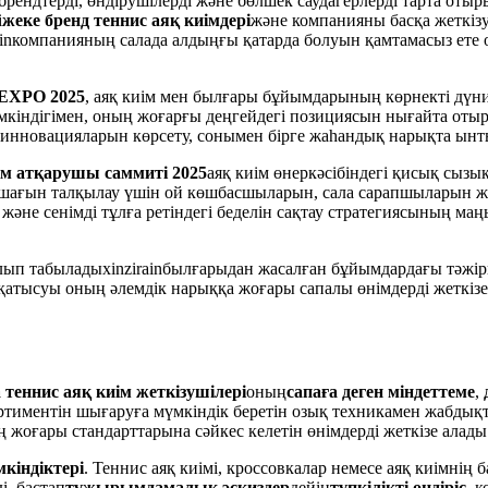
к брендтерді, өндірушілерді және бөлшек саудагерлерді тарта от
і
жеке бренд теннис аяқ киімдері
және компанияны басқа жеткізу
in
компанияның салада алдыңғы қатарда болуын қамтамасыз ете
 EXPO 2025
, аяқ киім мен былғары бұйымдарының көрнекті дүние
мкіндігімен, оның жоғарғы деңгейдегі позициясын нығайта оты
н инновацияларын көрсету, сонымен бірге жаһандық нарықта ынты
м атқарушы саммиті 2025
аяқ киім өнеркәсібіндегі қисық сызық
ашағын талқылау үшін ой көшбасшыларын, сала сарапшыларын және
және сенімді тұлға ретіндегі беделін сақтау стратегиясының маң
олып табылады
xinzirain
былғарыдан жасалған бұйымдардағы тәжіри
тысуы оның әлемдік нарыққа жоғары сапалы өнімдерді жеткізе а
теннис аяқ киім жеткізушілері
оның
сапаға деген міндеттеме
,
ортиментін шығаруға мүмкіндік беретін озық техникамен жабдықтал
ң жоғары стандарттарына сәйкес келетін өнімдерді жеткізе алады
кіндіктері
. Теннис аяқ киімі, кроссовкалар немесе аяқ киімнің б
і. бастап
тұжырымдамалық эскиздер
дейін
түпкілікті өндіріс
, 