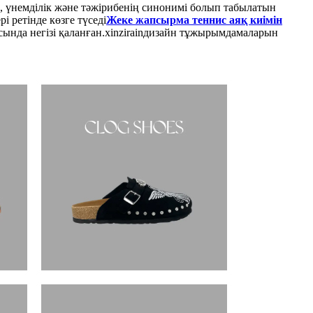
, үнемділік және тәжірибенің синонимі болып табылатын
рі ретінде көзге түседі
Жеке жапсырма теннис аяқ киімін
ында негізі қаланған.
xinzirain
дизайн тұжырымдамаларын