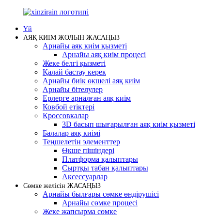
Үй
АЯҚ КИІМ ЖОЛЫН ЖАСАҢЫЗ
Арнайы аяқ киім қызметі
Арнайы аяқ киім процесі
Жеке белгі қызметі
Қалай бастау керек
Арнайы биік өкшелі аяқ киім
Арнайы бітелулер
Ерлерге арналған аяқ киім
Ковбой етіктері
Кроссовкалар
3D басып шығарылған аяқ киім қызметі
Балалар аяқ киімі
Теңшелетін элементтер
Өкше пішіндері
Платформа қалыптары
Сыртқы табан қалыптары
Аксессуарлар
Сөмке желісін ЖАСАҢЫЗ
Арнайы былғары сөмке өндірушісі
Арнайы сөмке процесі
Жеке жапсырма сөмке