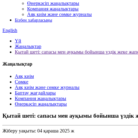
Өнеркәсіп жаңалықтары
Компания жаңалықтары
Аяқ киім және сөмке журналы
Бізбен хабарласыңы
English
Үй
Жаңалықтар
Қытай шеті: сапасы мен ауқымы бойынша үздік жеке жапс
Жаңалықтар
Аяқ киім
Сөмке
Аяқ киім және сөмке журналы
Баптау жағдайлары
Компания жаңалықтары
Өнеркәсіп жаңалықтары
Қытай шеті: сапасы мен ауқымы бойынша үздік ж
Жіберу уақыты: 04 қараша 2025 ж