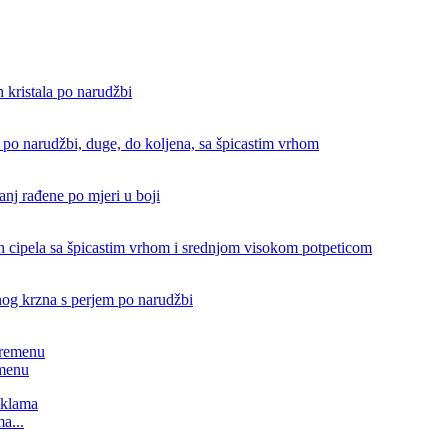
emenu
a...