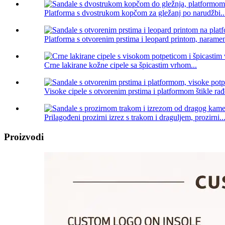
Platforma s dvostrukom kopčom za gležanj po narudžbi..
Platforma s otvorenim prstima i leopard printom, naramen
Crne lakirane kožne cipele sa špicastim vrhom...
Visoke cipele s otvorenim prstima i platformom štikle rađ
Prilagođeni prozirni izrez s trakom i draguljem, prozirni..
Proizvodi