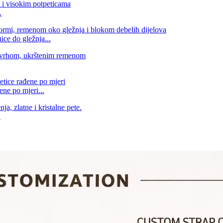
.
ice do gležnja...
ene po mjeri...
.