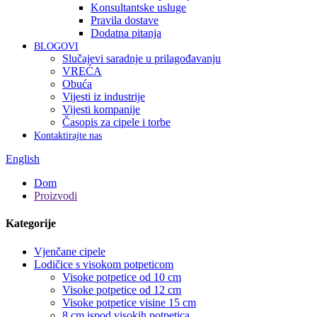
Konsultantske usluge
Pravila dostave
Dodatna pitanja
BLOGOVI
Slučajevi saradnje u prilagođavanju
VREĆA
Obuća
Vijesti iz industrije
Vijesti kompanije
Časopis za cipele i torbe
Kontaktirajte nas
English
Dom
Proizvodi
Kategorije
Vjenčane cipele
Lodičice s visokom potpeticom
Visoke potpetice od 10 cm
Visoke potpetice od 12 cm
Visoke potpetice visine 15 cm
8 cm ispod visokih potpetica