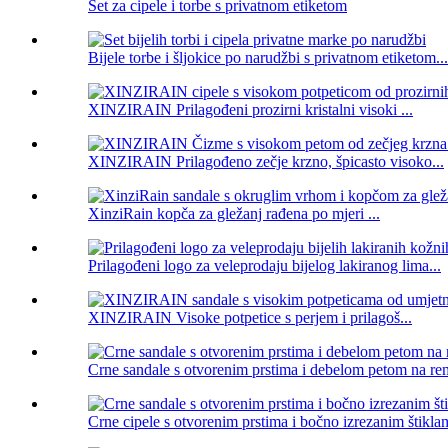
Set za cipele i torbe s privatnom etiketom
Bijele torbe i šljokice po narudžbi s privatnom etiketom...
XINZIRAIN Prilagođeni prozirni kristalni visoki ...
XINZIRAIN Prilagođeno zečje krzno, špicasto visoko...
XinziRain kopča za gležanj rađena po mjeri ...
Prilagođeni logo za veleprodaju bijelog lakiranog lima...
XINZIRAIN Visoke potpetice s perjem i prilagoš...
Crne sandale s otvorenim prstima i debelom petom na r
Crne cipele s otvorenim prstima i bočno izrezanim štiklam