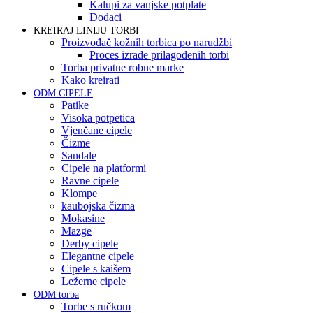
Kalupi za vanjske potplate
Dodaci
KREIRAJ LINIJU TORBI
Proizvođač kožnih torbica po narudžbi
Proces izrade prilagođenih torbi
Torba privatne robne marke
Kako kreirati
ODM CIPELE
Patike
Visoka potpetica
Vjenčane cipele
Čizme
Sandale
Cipele na platformi
Ravne cipele
Klompe
kaubojska čizma
Mokasine
Mazge
Derby cipele
Elegantne cipele
Cipele s kaišem
Ležerne cipele
ODM torba
Torbe s ručkom