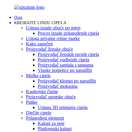
Dom
KREIRAJTE LINIJU CIPELA
Usluga izrade obuće po mjeri
Proces izrade prilagođenih cipela
Usluga privatne robne marke
Kako započeti
Proizvođač ženske obuće
Proizvođač ženskih ravnih cipela
Proizvođač vudbenih cipela
Proizvođač sandala s tangama
Visoke potpetice po narudžbi
Muške cipele
Proizvođač klompi po narudžbi
Proizvođač mokasina
Kaubojske čizme
Proizvođač sportske obuće
Patike
Usluga 3D printanja cipela
Dječije cipele
Prilagođeni elementi
Kalupi za pete
Platformski kalupi