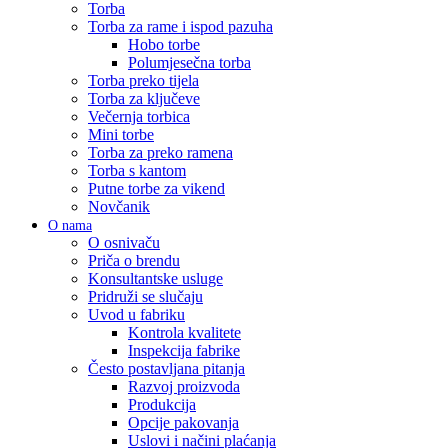
Torba
Torba za rame i ispod pazuha
Hobo torbe
Polumjesečna torba
Torba preko tijela
Torba za ključeve
Večernja torbica
Mini torbe
Torba za preko ramena
Torba s kantom
Putne torbe za vikend
Novčanik
O nama
O osnivaču
Priča o brendu
Konsultantske usluge
Pridruži se slučaju
Uvod u fabriku
Kontrola kvalitete
Inspekcija fabrike
Često postavljana pitanja
Razvoj proizvoda
Produkcija
Opcije pakovanja
Uslovi i načini plaćanja