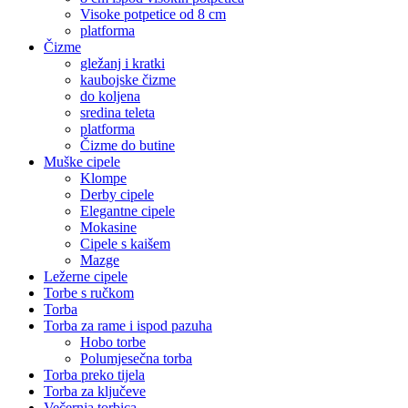
Visoke potpetice od 8 cm
platforma
Čizme
gležanj i kratki
kaubojske čizme
do koljena
sredina teleta
platforma
Čizme do butine
Muške cipele
Klompe
Derby cipele
Elegantne cipele
Mokasine
Cipele s kaišem
Mazge
Ležerne cipele
Torbe s ručkom
Torba
Torba za rame i ispod pazuha
Hobo torbe
Polumjesečna torba
Torba preko tijela
Torba za ključeve
Večernja torbica