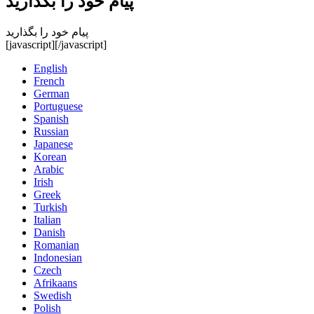
پیام خود را بگذارید
پیام خود را بگذارید
[javascript]
[/javascript]
English
French
German
Portuguese
Spanish
Russian
Japanese
Korean
Arabic
Irish
Greek
Turkish
Italian
Danish
Romanian
Indonesian
Czech
Afrikaans
Swedish
Polish