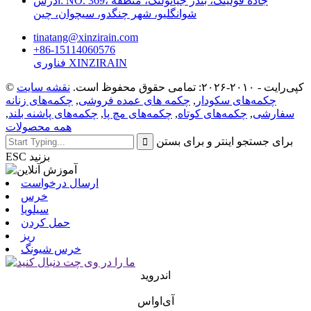
آدرس: NO. 369، جاده فولینگ، بندر جیائولنگ، منطقه
شوانگلیو، شهر چنگدو، سیچوان، چین
tinatang@xinzirain.com
‎+86-15114060576‎
فناوری XINZIRAIN
© کپی‌رایت - ۲۰۱۰-۲۰۲۶: تمامی حقوق محفوظ است.
نقشه سایت
چکمه‌های سکودار
,
چکمه های عمده فروشی
,
چکمه‌های زنانه
سفارشی
,
چکمه‌های کوتاه
,
چکمه‌های مچ پا
,
چکمه‌های پاشنه بلند
,
همه محصولات
برای جستجو اینتر و برای بستن
ESC بزنید
ارسال درخواست
خرس
سیلویا
حمل کردن
ریز
خرس شیونگ
اندروید
آی‌او‌اس