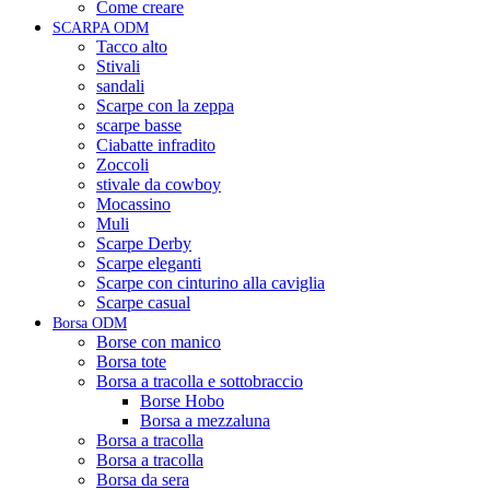
Come creare
SCARPA ODM
Tacco alto
Stivali
sandali
Scarpe con la zeppa
scarpe basse
Ciabatte infradito
Zoccoli
stivale da cowboy
Mocassino
Muli
Scarpe Derby
Scarpe eleganti
Scarpe con cinturino alla caviglia
Scarpe casual
Borsa ODM
Borse con manico
Borsa tote
Borsa a tracolla e sottobraccio
Borse Hobo
Borsa a mezzaluna
Borsa a tracolla
Borsa a tracolla
Borsa da sera