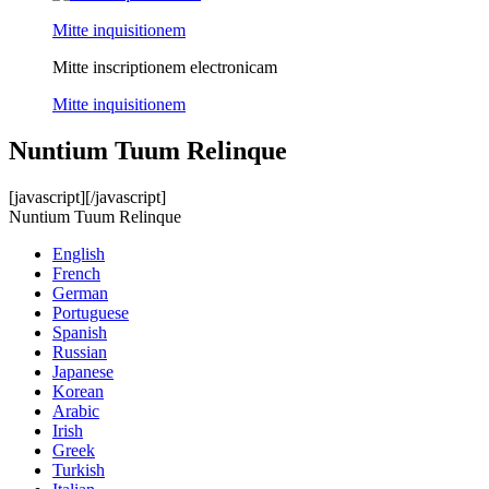
Mitte inquisitionem
Mitte inscriptionem electronicam
Mitte inquisitionem
Nuntium Tuum Relinque
[javascript]
[/javascript]
Nuntium Tuum Relinque
English
French
German
Portuguese
Spanish
Russian
Japanese
Korean
Arabic
Irish
Greek
Turkish