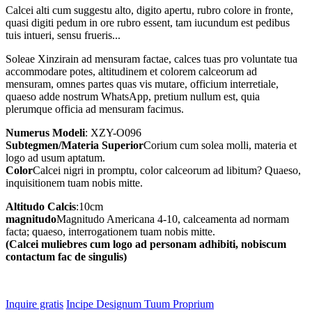
Calcei alti cum suggestu alto, digito apertu, rubro colore in fronte,
quasi digiti pedum in ore rubro essent, tam iucundum est pedibus
tuis intueri, sensu frueris...
Soleae Xinzirain ad mensuram factae, calces tuas pro voluntate tua
accommodare potes, altitudinem et colorem calceorum ad
mensuram, omnes partes quas vis mutare, officium interretiale,
quaeso adde nostrum WhatsApp, pretium nullum est, quia
plerumque officia ad mensuram facimus.
Numerus Modeli
: XZY-O096
Subtegmen/Materia Superior
Corium cum solea molli, materia et
logo ad usum aptatum.
Color
Calcei nigri in promptu, color calceorum ad libitum? Quaeso,
inquisitionem tuam nobis mitte.
Altitudo Calcis
:10cm
magnitudo
Magnitudo Americana 4-10, calceamenta ad normam
facta; quaeso, interrogationem tuam nobis mitte.
(Calcei muliebres cum logo ad personam adhibiti, nobiscum
contactum fac de singulis)
Inquire gratis
Incipe Designum Tuum Proprium