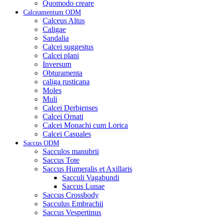
Quomodo creare
Calceamentum ODM
Calceus Altus
Caligae
Sandalia
Calcei suggestus
Calcei plani
Inversum
Obturamenta
caliga rusticana
Moles
Muli
Calcei Derbienses
Calcei Ornati
Calcei Monachi cum Lorica
Calcei Casuales
Saccus ODM
Sacculos manubrii
Saccus Tote
Saccus Humeralis et Axillaris
Sacculi Vagabundi
Saccus Lunae
Saccus Crossbody
Sacculus Embrachii
Saccus Vespertinus