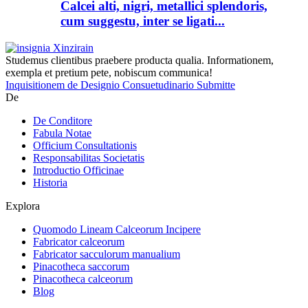
Calcei alti, nigri, metallici splendoris,
cum suggestu, inter se ligati...
Studemus clientibus praebere producta qualia. Informationem,
exempla et pretium pete, nobiscum communica!
Inquisitionem de Designio Consuetudinario Submitte
De
De Conditore
Fabula Notae
Officium Consultationis
Responsabilitas Societatis
Introductio Officinae
Historia
Explora
Quomodo Lineam Calceorum Incipere
Fabricator calceorum
Fabricator sacculorum manualium
Pinacotheca saccorum
Pinacotheca calceorum
Blog