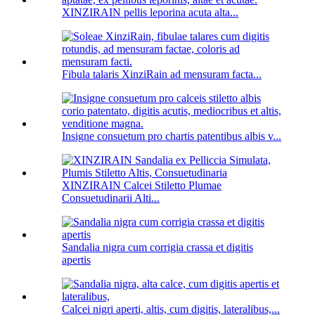
XINZIRAIN pellis leporina acuta alta...
Fibula talaris XinziRain ad mensuram facta...
Insigne consuetum pro chartis patentibus albis v...
XINZIRAIN Calcei Stiletto Plumae
Consuetudinarii Alti...
Sandalia nigra cum corrigia crassa et digitis
apertis
Calcei nigri aperti, altis, cum digitis, lateralibus,...