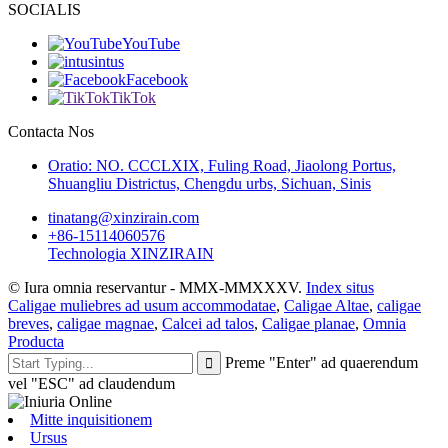
SOCIALIS
YouTube
intus
Facebook
TikTok
Contacta Nos
Oratio: NO. CCCLXIX, Fuling Road, Jiaolong Portus,
Shuangliu Districtus, Chengdu urbs, Sichuan, Sinis
tinatang@xinzirain.com
+86-15114060576
Technologia XINZIRAIN
© Iura omnia reservantur - MMX-MMXXXV.
Index situs
Caligae muliebres ad usum accommodatae
,
Caligae Altae
,
caligae
breves
,
caligae magnae
,
Calcei ad talos
,
Caligae planae
,
Omnia
Producta
Preme "Enter" ad quaerendum
vel "ESC" ad claudendum
Mitte inquisitionem
Ursus