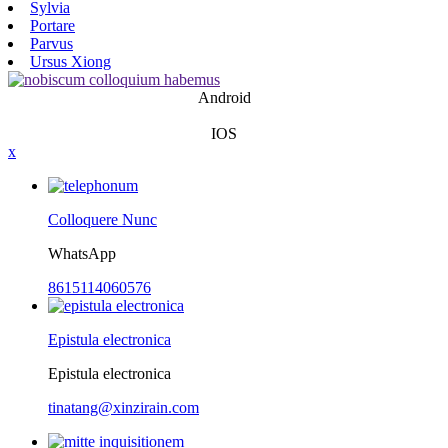
Sylvia
Portare
Parvus
Ursus Xiong
Android
IOS
x
Colloquere Nunc
WhatsApp
8615114060576
Epistula electronica
Epistula electronica
tinatang@xinzirain.com