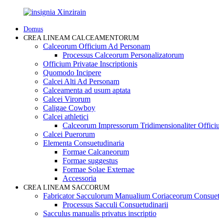
Domus
CREA LINEAM CALCEAMENTORUM
Calceorum Officium Ad Personam
Processus Calceorum Personalizatorum
Officium Privatae Inscriptionis
Quomodo Incipere
Calcei Alti Ad Personam
Calceamenta ad usum aptata
Calcei Virorum
Caligae Cowboy
Calcei athletici
Calceorum Impressorum Tridimensionaliter Offic
Calcei Puerorum
Elementa Consuetudinaria
Formae Calcaneorum
Formae suggestus
Formae Solae Externae
Accessoria
CREA LINEAM SACCORUM
Fabricator Sacculorum Manualium Coriaceorum Consue
Processus Sacculi Consuetudinarii
Sacculus manualis privatus inscriptio