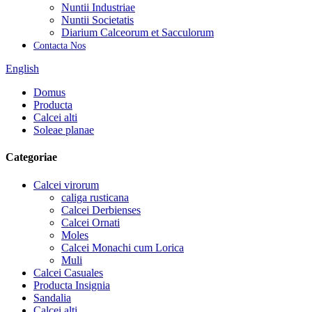
Nuntii Industriae
Nuntii Societatis
Diarium Calceorum et Sacculorum
Contacta Nos
English
Domus
Producta
Calcei alti
Soleae planae
Categoriae
Calcei virorum
caliga rusticana
Calcei Derbienses
Calcei Ornati
Moles
Calcei Monachi cum Lorica
Muli
Calcei Casuales
Producta Insignia
Sandalia
Calcei alti