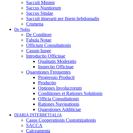
Sacculi Minimi
Saccus Nuntiorum
Saccus Situlae
Sacculi itinerarii per finem hebdomadis
Crumena
De Nobis
De Conditore
Fabula Notae
Officium Consultationis
Casum Iunge
Introductio Officinae
Qualitatis Moderatio
Inspectio Officinae
Quaestiones Frequentes
Progressio Producti
Productio
Optiones Involucrorum
Conditiones et Rationes Solutionis
Officia Consultationis
Rationes Navigationis
Quaestiones Additiciae
DIARIA INTERRETIALIA
Casus Cooperationis Customizationis
SACCA
Calceamenta