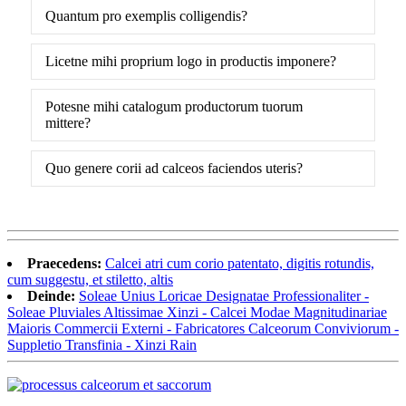
Quantum pro exemplis colligendis?
Licetne mihi proprium logo in productis imponere?
Potesne mihi catalogum productorum tuorum
mittere?
Quo genere corii ad calceos faciendos uteris?
Praecedens:
Calcei atri cum corio patentato, digitis rotundis,
cum suggestu, et stiletto, altis
Deinde:
Soleae Unius Loricae Designatae Professionaliter -
Soleae Pluviales Altissimae Xinzi - Calcei Modae Magnitudinariae
Maioris Commercii Externi - Fabricatores Calceorum Conviviorum -
Suppletio Transfinia - Xinzi Rain