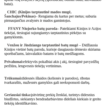
batai).
CHIC (Kinijos tarptautinė mados mugė,
Šanchajus/Pekinas)
– Rengiama du kartus per metus; suburia
pirmaujančius avalynės ir mados gamintojus.
FFANY Niujorko batų paroda
– Pateikiami Kinijos ir Azijos
tiekėjai, tiesiogiai sujungiantys tarptautinius pirkėjus su
gamyklomis.
Venžou ir Jindziango tarptautinė batų mugė
– Didžiausia
Kinijos vietinė batų paroda, kurioje daugiausia dėmesio skiriama
sportbačiams, laisvalaikio batams ir batų medžiagoms.
Privalumai:
efektyvūs pokalbiai akis į akį, tiesioginė pavyzdžių
peržiūra, lengvesnis tiekėjų vertinimas.
Trūkumai
:
didesnės išlaidos (kelionės ir parodos), ribotas
tvarkaraštis, mažesnės gamyklos gali neeksponuoti darbų.
Geriausiai tinka:
įsitvirtinę prekių ženklai, turintys didesnius
biudžetus, siekiantys bendradarbiavimo dideliais kiekiais ir greito
tiekėjų identifikavimo.