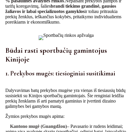
% pasaulinės avalynės rinkos
.
Nepaisant prekybos įtampos ir
tarifų koregavimų, šalies
brandi tiekimo grandinė, gausios
žaliavos ir labai specializuotos gamyklos
ir toliau pritraukia
prekių ženklus, ieškančius kokybės, pritaikymo individualiems
poreikiams ir ekonomiškumo.
Būdai rasti sportbačių gamintojus
Kinijoje
1. Prekybos mugės: tiesioginiai susitikimai
Dalyvavimas batų prekybos mugėse yra vienas iš tiesiausių būdų
susisiekti su Kinijos sportbačių gamintojais. Šie renginiai leidžia
prekių ženklams iš arti pamatyti gaminius ir įvertinti dizaino
galimybes bei gamybos mastą.
Žymios prekybos mugės apima:
Kantono mugė (Guangdžou)
– Pavasario ir rudens leidimai;
apima visą avalynės skyrių (sportbačiai, odiniai batai, laisvalaikio