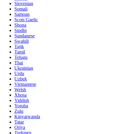
Slovenian
Somali
Samoan
Scots Gaelic
Shona
Sindhi
Sundanese
Swahili
Tajik
Tamil
Telugu
Thai
Ukrainian
Urdu
Uzbek
Vietnamese
Welsh
Xhosa
Yiddish
Yoruba
Zulu
Kinyarwanda
Tatar
Oriya
Turkmen