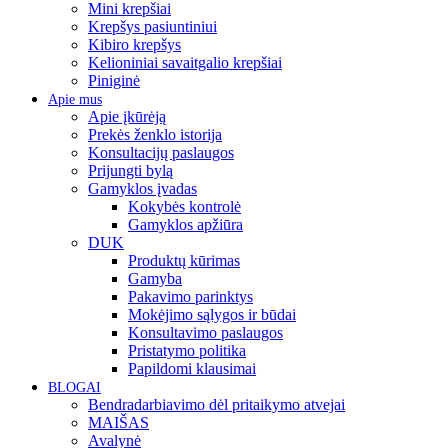
Mini krepšiai
Krepšys pasiuntiniui
Kibiro krepšys
Kelioniniai savaitgalio krepšiai
Piniginė
Apie mus
Apie įkūrėją
Prekės ženklo istorija
Konsultacijų paslaugos
Prijungti bylą
Gamyklos įvadas
Kokybės kontrolė
Gamyklos apžiūra
DUK
Produktų kūrimas
Gamyba
Pakavimo parinktys
Mokėjimo sąlygos ir būdai
Konsultavimo paslaugos
Pristatymo politika
Papildomi klausimai
BLOGAI
Bendradarbiavimo dėl pritaikymo atvejai
MAIŠAS
Avalynė