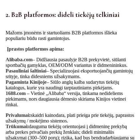
2. B2B platformos: dideli tiekėjų telkiniai
Mažoms įmonėms ir startuoliams B2B platformos išlieka
populiariu būdu rasti gamintojus.
Įprastos platformos apima:
Alibaba.com
– Didžiausia pasaulyje B2B prekyvietė, siūlanti
sportbačių gamyklas, OEM/ODM variantus ir didmenininkus.
Pasauliniai šaltiniai
– Specializuojasi eksportuojančių gamintojų
srityje, tinka didesniems užsakymams.
Pagaminta Kinijoje
– Siūlo anglų kalba sudarytus tiekėjų
katalogus, kurie yra naudingi tarptautiniams pirkėjams.
1688.com
– Vietinė „Alibaba“ versija, tinkama nedideliems
pirkimams, nors daugiausia dėmesio skiriama Kinijos vietinei
rinkai.
Privalumai
:
skaidri kainodara, plati prieiga prie tiekėjų, paprastos
užsakymų / mokėjimo sistemos.
Trūkumai
:
dauguma tiekėjų orientuojasi į didmeninę prekybą
arba prekes privačiais prekių ženklais; dideli minimalūs
užsakymai (300–500 porų); rizika, kad bus bendradarbiaujama su