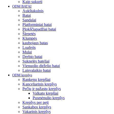
Kaip sukurti
ODM BATAI
Aukštakulnis
Batai
Sandalai
Platforminiai batai
Plokščiapadžiai batai
Šlepetės
Klumpės
kaubojaus batas
Loaferis
Mulai
Derbio batai
Suknelės bateliai
Vienuolio dirželio batai
Laisvalaikio batai
ODM krepšys
Rankenų krepšiai
Kanceliarinis krepšys
Pečių ir pažastų krepšys
Valkatų krepšiai
Pusmėnulio krepšys
Krepšys per petį
Sankabos krepšys
Vakarinis krepšys