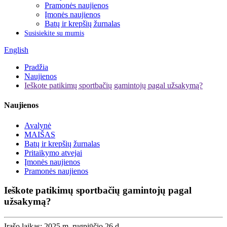
Pramonės naujienos
Įmonės naujienos
Batų ir krepšių žurnalas
Susisiekite su mumis
English
Pradžia
Naujienos
Ieškote patikimų sportbačių gamintojų pagal užsakymą?
Naujienos
Avalynė
MAIŠAS
Batų ir krepšių žurnalas
Pritaikymo atvejai
Įmonės naujienos
Pramonės naujienos
Ieškote patikimų sportbačių gamintojų pagal
užsakymą?
Įrašo laikas: 2025 m. rugpjūčio 26 d.