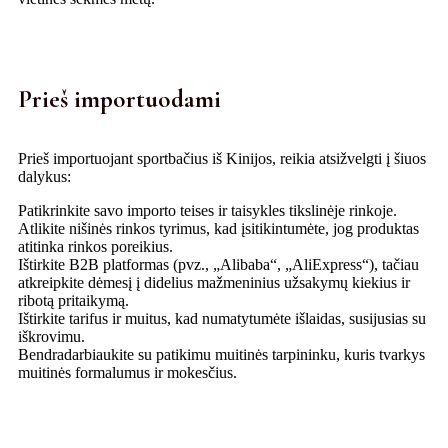
Prieš importuodami
Prieš importuojant sportbačius iš Kinijos, reikia atsižvelgti į šiuos
dalykus:
Patikrinkite savo importo teises ir taisykles tikslinėje rinkoje.
Atlikite nišinės rinkos tyrimus, kad įsitikintumėte, jog produktas
atitinka rinkos poreikius.
Ištirkite B2B platformas (pvz., „Alibaba“, „AliExpress“), tačiau
atkreipkite dėmesį į didelius mažmeninius užsakymų kiekius ir
ribotą pritaikymą.
Ištirkite tarifus ir muitus, kad numatytumėte išlaidas, susijusias su
iškrovimu.
Bendradarbiaukite su patikimu muitinės tarpininku, kuris tvarkys
muitinės formalumus ir mokesčius.