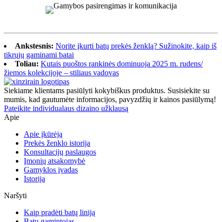
Ankstesnis:
Norite įkurti batų prekės ženklą? Sužinokite, kaip iš
tikrųjų gaminami batai
Toliau:
Kutais puoštos rankinės dominuoja 2025 m. rudens/
žiemos kolekcijoje – stiliaus vadovas
Siekiame klientams pasiūlyti kokybiškus produktus. Susisiekite su
mumis, kad gautumėte informacijos, pavyzdžių ir kainos pasiūlymą!
Pateikite individualaus dizaino užklausą
Apie
Apie įkūrėją
Prekės ženklo istorija
Konsultacijų paslaugos
Įmonių atsakomybė
Gamyklos įvadas
Istorija
Naršyti
Kaip pradėti batų liniją
Batų gamintojas