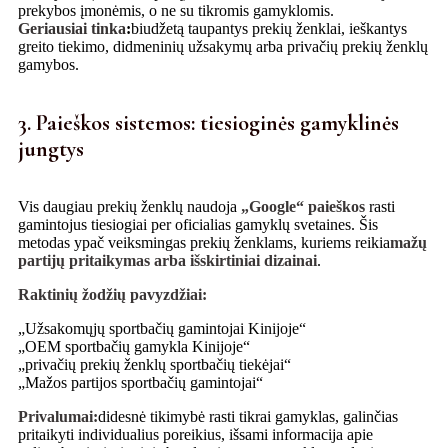
prekybos įmonėmis, o ne su tikromis gamyklomis.
Geriausiai tinka
:
biudžetą taupantys prekių ženklai, ieškantys
greito tiekimo, didmeninių užsakymų arba privačių prekių ženklų
gamybos.
3. Paieškos sistemos: tiesioginės gamyklinės
jungtys
Vis daugiau prekių ženklų naudoja
„Google“ paieškos
rasti
gamintojus tiesiogiai per oficialias gamyklų svetaines. Šis
metodas ypač veiksmingas prekių ženklams, kuriems reikia
mažų
partijų pritaikymas arba išskirtiniai dizainai
.
Raktinių žodžių pavyzdžiai:
„Užsakomųjų sportbačių gamintojai Kinijoje“
„OEM sportbačių gamykla Kinijoje“
„privačių prekių ženklų sportbačių tiekėjai“
„Mažos partijos sportbačių gamintojai“
Privalumai:
didesnė tikimybė rasti tikrai gamyklas, galinčias
pritaikyti individualius poreikius, išsami informacija apie