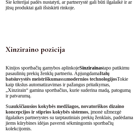
Šie kriterijai padės nustatyti, ar partnerystė gali būti ilgalaikė ir ar
jūsų produktai gali išsiskirti rinkoje.
Xinziraino pozicija
Kinijos sportbačių gamybos aplinkoje
Sinzirainas
tapo patikimu
pasaulinių prekių ženklų partneriu. Apjungdama
Italų
batsiuvystės meistriškumas
su
modernios technologijos
Tokie
kaip tikslus automatizavimas ir pažangus pritaikymas,
„Xinzirain“ gamina sportbačius, kurie suderina madą, patogumą
ir patvarumą.
Su
aukščiausios kokybės medžiagos, novatoriškos dizaino
koncepcijos ir stiprios kokybės sistemos
, įmonė užmezgė
ilgalaikes partnerystes su tarptautiniais prekių ženklais, padėdama
jiems kūrybines idėjas paversti sėkmingomis sportbačių
kolekcijomis.