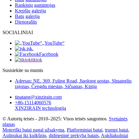
Rankinių gamintojas
Krepšių galerija
Batų galerija
Dienoraštis
SOCIALINIAI
„YouTube“
įsk.
Facebook
tiktok
Susisiekite su mumis
Adresas: NE. 369, Fuling Road, Jiaolong uostas, Shuangliu
rajonas, Čengdu miestas, Sičuanas, Kinija
tinatang@xinzirain.com
+86-15114060576
XINZIRAIN technologija
© Autorių teisės - 2010–2025: Visos teisės saugomos.
Svetainės
planas
Moteriški batai pagal užsakymą
,
Platforminiai batai
,
trumpi batai
,
Aulinukai iki kulkšnių
,
didmeninė prekyba batais
,
Aukštakulniai