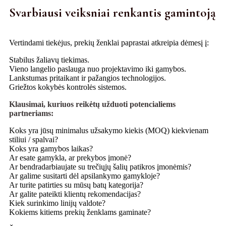
Svarbiausi veiksniai renkantis gamintoją
Vertindami tiekėjus, prekių ženklai paprastai atkreipia dėmesį į:
Stabilus žaliavų tiekimas.
Vieno langelio paslauga nuo projektavimo iki gamybos.
Lankstumas pritaikant ir pažangios technologijos.
Griežtos kokybės kontrolės sistemos.
Klausimai, kuriuos reikėtų užduoti potencialiems
partneriams:
Koks yra jūsų minimalus užsakymo kiekis (MOQ) kiekvienam
stiliui / spalvai?
Koks yra gamybos laikas?
Ar esate gamykla, ar prekybos įmonė?
Ar bendradarbiaujate su trečiųjų šalių patikros įmonėmis?
Ar galime susitarti dėl apsilankymo gamykloje?
Ar turite patirties su mūsų batų kategorija?
Ar galite pateikti klientų rekomendacijas?
Kiek surinkimo linijų valdote?
Kokiems kitiems prekių ženklams gaminate?