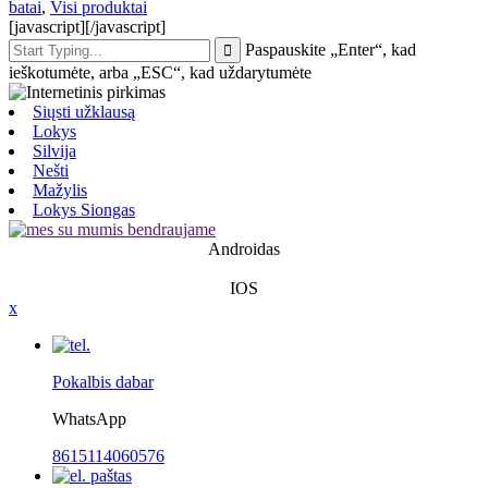
batai
,
Visi produktai
[javascript]
[/javascript]
Paspauskite „Enter“, kad
ieškotumėte, arba „ESC“, kad uždarytumėte
Siųsti užklausą
Lokys
Silvija
Nešti
Mažylis
Lokys Siongas
Androidas
IOS
x
Pokalbis dabar
WhatsApp
8615114060576