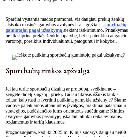
Sparčiai vystantis mados pramonei, vis daugiau prekių ženklų
atsisako masinės gamybos avalynės ir atsigręžia į...
sportbačių
gamintojai pagal užsakymą
siekiant išskirtinumo. Pritaikymas
ne tik stiprina prekės ženklo tapatybę, bet ir patenkina augančius
vartotojų poreikius individualumui, patogumui ir kokybei.
Sportbačių rinkos apžvalga
Jei jau turite sportbačių dizainą ar prototipą, sveikiname –
žengėte didelį žingsnį į priekį. Tačiau tikrasis iššūkis laukia
toliau: kaip rasti ir įvertinti patikimą gamyklą užsienyje? Šiame
vadove pateikiamos atnaujintos įžvalgos, praktiniai patarimai ir
strategijos, padėsiančios jums orientuotis sudėtingame Kinijos
avalynės gamybos pasaulyje, įskaitant atitiktį reikalavimams,
reglamentus ir tarifų klausimus.
Prognozuojama, kad iki 2025 m. Kinija sudarys daugiau nei
60