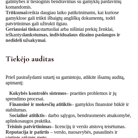
galimybes ir tiesioginis bendravimas su gamyklų pardavimų
komandomis.
Trūkumai:
reikia daugiau laiko patikrinimams, kai kuriose
gamyklose gali trūkti išbaigtų angliškų dokumentų, todėl
patvirtinimas gali užtrukti ilgiau.
Geriausiai tinka:
startuoliai arba nišiniai prekių ženklai,
ieškantys
lankstumas, individualaus dizaino paslaugos ir
nedideli užsakymai
.
Tiekėjo auditas
Prieš pasirašydami sutartį su gamintoju, atlikite išsamų auditą,
apimantį:
Kokybės kontrolės sistemos
– praeities problemos ir jų
sprendimo procesai.
Finansinė ir mokesčių atitiktis
– gamyklos finansinė būklė ir
stabilumas.
Socialinė atitiktis
– darbo sąlygos, bendruomenės atsakomybė,
aplinkosaugos praktika.
Teisinis patvirtinimas
– licencijų ir verslo atstovų teisėtumas.
Reputacija ir patirtis
– verslo, nuosavybės, pasaulinės ir
vietinės sėkmės metų.