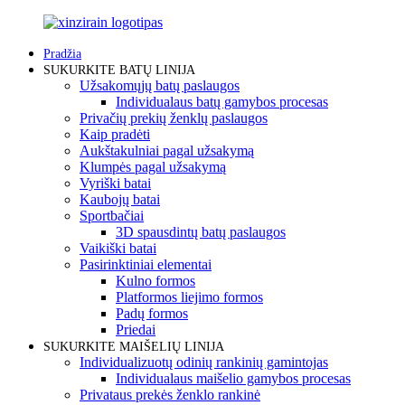
Pradžia
SUKURKITE BATŲ LINIJA
Užsakomųjų batų paslaugos
Individualaus batų gamybos procesas
Privačių prekių ženklų paslaugos
Kaip pradėti
Aukštakulniai pagal užsakymą
Klumpės pagal užsakymą
Vyriški batai
Kaubojų batai
Sportbačiai
3D spausdintų batų paslaugos
Vaikiški batai
Pasirinktiniai elementai
Kulno formos
Platformos liejimo formos
Padų formos
Priedai
SUKURKITE MAIŠELIŲ LINIJA
Individualizuotų odinių rankinių gamintojas
Individualaus maišelio gamybos procesas
Privataus prekės ženklo rankinė