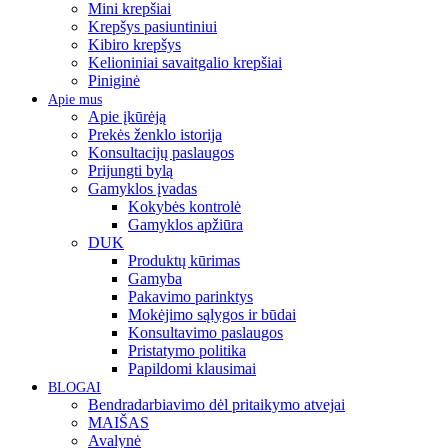
Mini krepšiai
Krepšys pasiuntiniui
Kibiro krepšys
Kelioniniai savaitgalio krepšiai
Piniginė
Apie mus
Apie įkūrėją
Prekės ženklo istorija
Konsultacijų paslaugos
Prijungti bylą
Gamyklos įvadas
Kokybės kontrolė
Gamyklos apžiūra
DUK
Produktų kūrimas
Gamyba
Pakavimo parinktys
Mokėjimo sąlygos ir būdai
Konsultavimo paslaugos
Pristatymo politika
Papildomi klausimai
BLOGAI
Bendradarbiavimo dėl pritaikymo atvejai
MAIŠAS
Avalynė