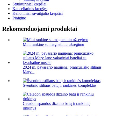
Struktūriniai krepšiai
Kanceliarinis krepšys
Kelioniniai savaitgalio krepšiai
Piniginė
Rekomenduojami produktai
Mini rankinė su magnetiniu užsegimu
2024 m. pavasario naujiena: prancūziško stiliaus
Mary...
Šventinio stiliaus batų ir rankinės komplektas
Celadon spaudos dizaino batų ir rankinių
rinkinys