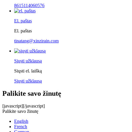
8615114060576
El. paštas
El. paštas
tinatang@xinzirain.com
Siųsti užklausą
Siųsti el. laišką
Siųsti užklausą
Palikite savo žinutę
[javascript]
[/javascript]
Palikite savo žinutę
English
French
German