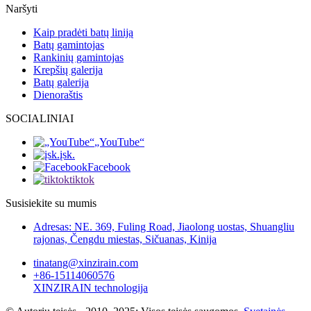
Naršyti
Kaip pradėti batų liniją
Batų gamintojas
Rankinių gamintojas
Krepšių galerija
Batų galerija
Dienoraštis
SOCIALINIAI
„YouTube“
įsk.
Facebook
tiktok
Susisiekite su mumis
Adresas: NE. 369, Fuling Road, Jiaolong uostas, Shuangliu
rajonas, Čengdu miestas, Sičuanas, Kinija
tinatang@xinzirain.com
+86-15114060576
XINZIRAIN technologija