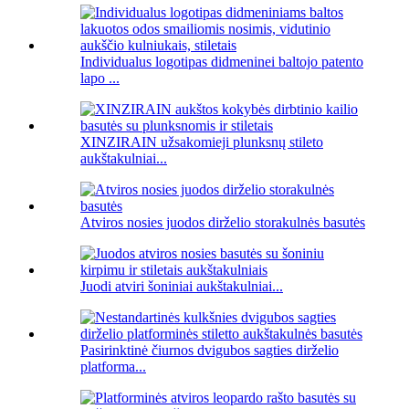
Individualus logotipas didmeninei baltojo patento
lapo ...
XINZIRAIN užsakomieji plunksnų stileto
aukštakulniai...
Atviros nosies juodos dirželio storakulnės basutės
Juodi atviri šoniniai aukštakulniai...
Pasirinktinė čiurnos dvigubos sagties dirželio
platforma...