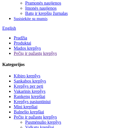
Pramonės naujienos
Įmonės naujienos
Batų ir krepšių žurnalas
Susisiekite su mumis
English
Pradžia
Produktai
Mados krepšys
Pečių ir pažastų krepšys
Kategorijos
Kibiro krepšys
Sankabos krepšys
Krepšys per petį
Vakarinis krepšys
Rankenų krepšiai
Krepšys pasiuntiniui
Mini krepšiai
Balnelio krepšiai
Pečių ir pažastų krepšys
Pusmėnulio krepšys
Valkatų krepšiai