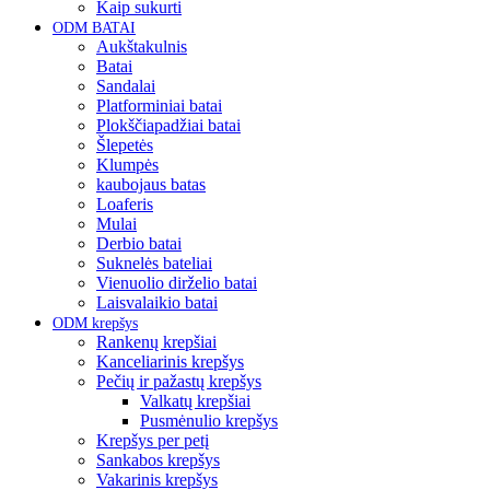
Kaip sukurti
ODM BATAI
Aukštakulnis
Batai
Sandalai
Platforminiai batai
Plokščiapadžiai batai
Šlepetės
Klumpės
kaubojaus batas
Loaferis
Mulai
Derbio batai
Suknelės bateliai
Vienuolio dirželio batai
Laisvalaikio batai
ODM krepšys
Rankenų krepšiai
Kanceliarinis krepšys
Pečių ir pažastų krepšys
Valkatų krepšiai
Pusmėnulio krepšys
Krepšys per petį
Sankabos krepšys
Vakarinis krepšys