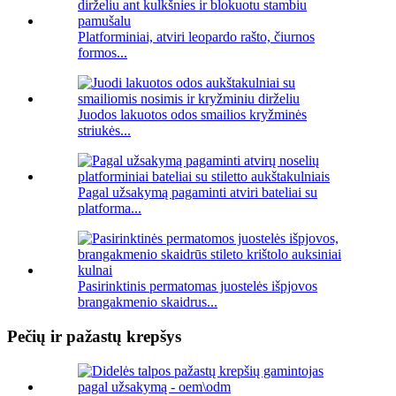
Platforminiai, atviri leopardo rašto, čiurnos
formos...
Juodos lakuotos odos smailios kryžminės
striukės...
Pagal užsakymą pagaminti atviri bateliai su
platforma...
Pasirinktinis permatomas juostelės išpjovos
brangakmenio skaidrus...
Pečių ir pažastų krepšys