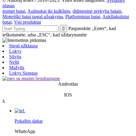
© Autorių teisės - 2010–2025: Visos teisės saugomos.
Svetainės
planas
trumpi batai
,
Aulinukai iki kulkšnių
,
didmeninė prekyba batais
,
Moteriški batai pagal užsakymą
,
Platforminiai batai
,
Aukštakulniai
batai
,
Visi produktai
Paspauskite „Enter“, kad
ieškotumėte, arba „ESC“, kad uždarytumėte
Siųsti užklausą
Lokys
Silvija
Nešti
Mažylis
Lokys Siongas
Androidas
IOS
x
Pokalbis dabar
WhatsApp