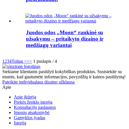
Juodos odos „Moon“ rankinė su
užsakymu – pritaikyto dizaino ir
medžiagų variantai
1
2
3
4
Toliau >
>>
1 puslapis / 4
Siekiame klientams pasiūlyti kokybiškus produktus. Susisiekite su
mumis, kad gautumėte informacijos, pavyzdžių ir kainos pasiūlymą!
Pateikite individualaus dizaino užklausą
Apie
Apie įkūrėją
Prekės ženklo istorija
Konsultacijų paslaugos
Įmonių atsakomybė
Gamyklos įvadas
Istorija