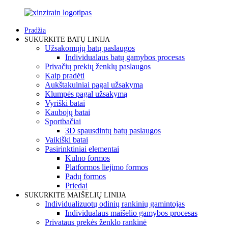
Pradžia
SUKURKITE BATŲ LINIJA
Užsakomųjų batų paslaugos
Individualaus batų gamybos procesas
Privačių prekių ženklų paslaugos
Kaip pradėti
Aukštakulniai pagal užsakymą
Klumpės pagal užsakymą
Vyriški batai
Kaubojų batai
Sportbačiai
3D spausdintų batų paslaugos
Vaikiški batai
Pasirinktiniai elementai
Kulno formos
Platformos liejimo formos
Padų formos
Priedai
SUKURKITE MAIŠELIŲ LINIJA
Individualizuotų odinių rankinių gamintojas
Individualaus maišelio gamybos procesas
Privataus prekės ženklo rankinė