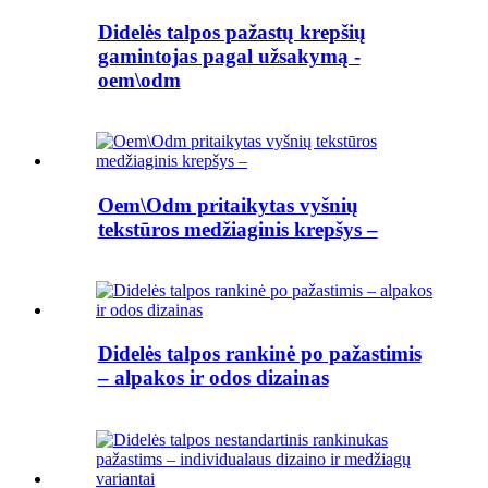
Didelės talpos pažastų krepšių
gamintojas pagal užsakymą -
oem\odm
Oem\Odm pritaikytas vyšnių
tekstūros medžiaginis krepšys –
Didelės talpos rankinė po pažastimis
– alpakos ir odos dizainas