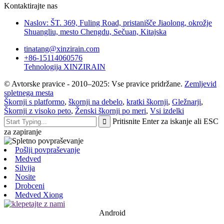
Kontaktirajte nas
Naslov: ŠT. 369, Fuling Road, pristanišče Jiaolong, okrožje
Shuangliu, mesto Chengdu, Sečuan, Kitajska
tinatang@xinzirain.com
+86-15114060576
Tehnologija XINZIRAIN
© Avtorske pravice - 2010–2025: Vse pravice pridržane.
Zemljevid
spletnega mesta
Škornji s platformo
,
škornji na debelo
,
kratki škornji
,
Gležnarji
,
Škornji z visoko peto
,
Ženski škornji po meri
,
Vsi izdelki
Pritisnite Enter za iskanje ali ESC
za zapiranje
Pošlji povpraševanje
Medved
Silvija
Nosite
Drobceni
Medved Xiong
Android