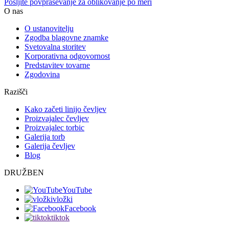
Pošljite povpraševanje za oblikovanje po meri
O nas
O ustanovitelju
Zgodba blagovne znamke
Svetovalna storitev
Korporativna odgovornost
Predstavitev tovarne
Zgodovina
Razišči
Kako začeti linijo čevljev
Proizvajalec čevljev
Proizvajalec torbic
Galerija torb
Galerija čevljev
Blog
DRUŽBEN
YouTube
vložki
Facebook
tiktok