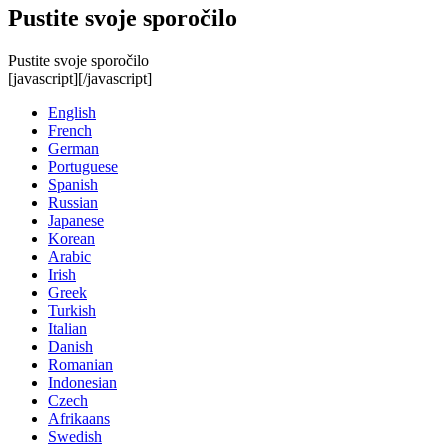
Pustite svoje sporočilo
Pustite svoje sporočilo
[javascript]
[/javascript]
English
French
German
Portuguese
Spanish
Russian
Japanese
Korean
Arabic
Irish
Greek
Turkish
Italian
Danish
Romanian
Indonesian
Czech
Afrikaans
Swedish