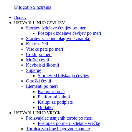
Domov
USTVARI LINIJO ČEVLJEV
Storitev izdelave čevljev po meri
Postopek izdelave čevljev po meri
Storitev zasebne blagovne znamke
Kako začeti
Visoke pete po meri
Cokli po meri
Moški čevlji
Kavbojski škornji
Superge
Storitev 3D-tiskanja čevljev
Otroški čevlji
Elementi po meri
Kalupi za pete
Platformni kalupi
Kalupi za podplate
Dodatki
USTVARI LINIJO VREČK
Proizvajalec usnjenih torbic po meri
Postopek po meri izdelane vrečke
Torbica zasebne blagovne znamke