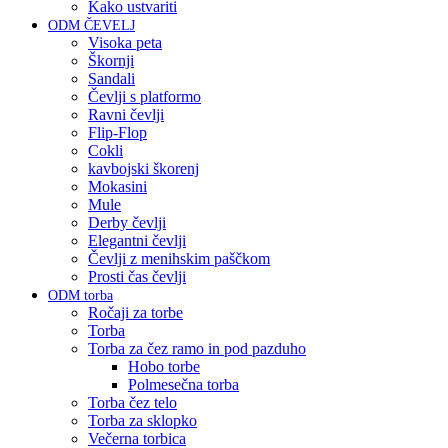
Kako ustvariti
ODM ČEVELJ
Visoka peta
Škornji
Sandali
Čevlji s platformo
Ravni čevlji
Flip-Flop
Cokli
kavbojski škorenj
Mokasini
Mule
Derby čevlji
Elegantni čevlji
Čevlji z menihskim paščkom
Prosti čas čevlji
ODM torba
Ročaji za torbe
Torba
Torba za čez ramo in pod pazduho
Hobo torbe
Polmesečna torba
Torba čez telo
Torba za sklopko
Večerna torbica