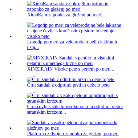
XinziRain zaponka za gleženj po meri ...
Logotip po meri za veleprodajo belih lakiranih
usnj...
XINZIRAIN Visoke pete s perjem po meri ...
Črni sandali z odprtimi prsti in debelo peto
Črni čevlji s stiletto visoko peto in odprtimi prsti s
stranskim izrezom...
Platforma z dvojno zaponko za gleženj po meri