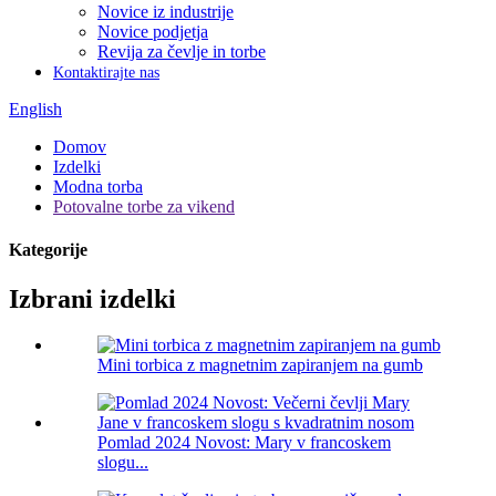
Novice iz industrije
Novice podjetja
Revija za čevlje in torbe
Kontaktirajte nas
English
Domov
Izdelki
Modna torba
Potovalne torbe za vikend
Kategorije
Izbrani izdelki
Mini torbica z magnetnim zapiranjem na gumb
Pomlad 2024 Novost: Mary v francoskem
slogu...