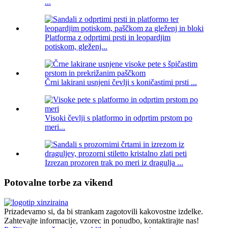
...
Platforma z odprtimi prsti in leopardjim
potiskom, gleženj...
Črni lakirani usnjeni čevlji s koničastimi prsti ...
Visoki čevlji s platformo in odprtim prstom po
meri...
Izrezan prozoren trak po meri iz dragulja ...
Potovalne torbe za vikend
Prizadevamo si, da bi strankam zagotovili kakovostne izdelke.
Zahtevajte informacije, vzorec in ponudbo, kontaktirajte nas!