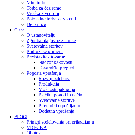
Mini torbe
Torba za čez ramo
Vrečka z vedrom
Potovalne torbe za vikend
Denarnica
O nas
O ustanovitelju
Zgodba blagovne znamke
Svetovalna storitev
Pridruži se primeru
Predstavitev tovarne
Nadzor kakovosti
Tovarniški pregled
Pogosta vprašanja
Razvoj izdelkov
Produkcija
Možnosti pakiranja
Plačilni pogoji in načini
Svetovalne storitve
Pravilniki o pošiljanju
Dodatna vprašanja
BLOGI
Primeri sodelovanja pri prilagajanju
VREČKA
Obutev