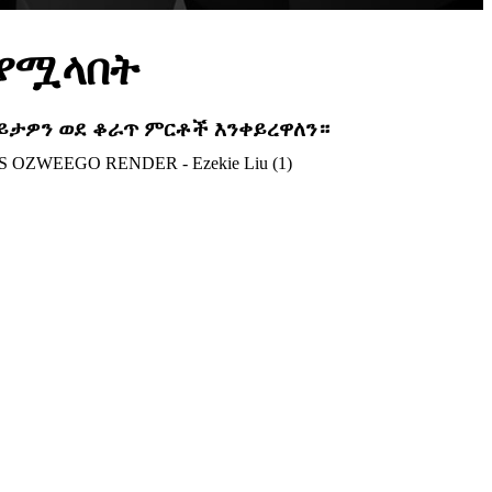
ሚያሟላበት
እይታዎን ወደ ቆራጥ ምርቶች እንቀይረዋለን።