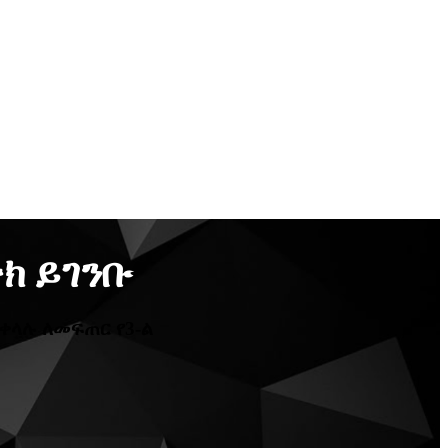
ክ ይገንቡ
ቀላሉ ለመፍጠር የ3-ል