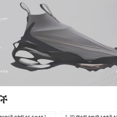
ደጋገም
።
የተሻሉ
ዎች
 ቁሳቁሶች ጥቅም ላይ ይውላሉ?
5. 3D ማተም ለጫማ እቃዎች 