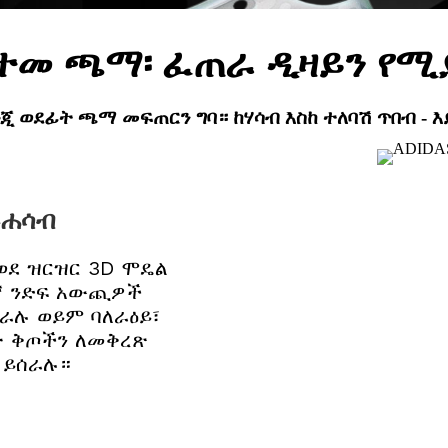
ተመ ጫማ፡ ፈጠራ ዲዛይን የ
 ወደፊት ጫማ መፍጠርን ግባ። ከሃሳብ እስከ ተለባሽ ጥበብ - 
-ሐሳብ
 ወደ ዝርዝር 3D ሞዴል
እኛ ንድፍ አውጪዎች
በራሉ ወይም ባለራዕይ፣
 ቅጦችን ለመቅረጽ
 ይሰራሉ።