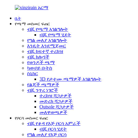
ቤት
የጫማ መስመር ፍጠር
ብጁ የጫማ አገልግሎት
ብጁ የጫማ ሂደት
የግል መለያ አገልግሎት
እንዴት እንደሚጀመር
ብጁ ከፍተኛ ተረከዝ
ብጁ ክሎጎች
የወንዶች ጫማ
ካውቦይ ቡትስ
ስኒከር
3D የታተሙ ጫማዎች አገልግሎት
የልጆች ጫማዎች
ብጁ ንጥረ ነገሮች
ተረከዝ ሻጋታዎች
መድረክ ሻጋታዎች
Outsole ሻጋታዎች
መለዋወጫዎች
የቦርሳ መስመር ፍጠር
ብጁ የቆዳ የእጅ ቦርሳ አምራች
ብጁ ቦርሳ ሂደት
የግል መለያ የእጅ ቦርሳ