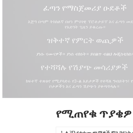
ፈጣን የማስጀመሪያ ዑደቶች
እጅግ በጣም ትክክለኛ በሆነ ምናባዊ ፕሮቶታይፕ እና ፈጣን መ
የእድገት ጊዜን ይቁረጡ።
ዝቅተኛ የምርት ወጪዎች
ያነሱ ናሙናዎች። ያነሰ ብክነት። ይበልጥ ብልህ ሎጂስቲክስ
የተሻሻሉ የሽያጭ መሳሪያዎች
ከፍተኛ ተጽዕኖ የሚያሳድሩ የ3-ል እይታዎች የተሻለ ግብይትን፣ 
ቦታዎችን እና ፈጣን ሽያጭን ያቀጣጥላሉ።
የሚጠየቁ ጥያቄ
1. ለ 3D የታተሙ ጫማዎች ምን ዓይነት