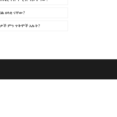
ህል ዘላቂ ናቸው?
ዘዴዎች ምን ጥቅሞች አሉት?