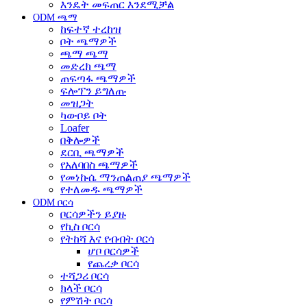
እንዴት መፍጠር እንደሚቻል
ODM ጫማ
ከፍተኛ ተረከዝ
ቦት ጫማዎች
ጫማ ጫማ
መድረክ ጫማ
ጠፍጣፋ ጫማዎች
ፍሎፕን ይግለጡ
መዝጋት
ካውቦይ ቦት
Loafer
በቅሎዎች
ደርቢ ጫማዎች
የአለባበስ ጫማዎች
የመነኩሴ ማንጠልጠያ ጫማዎች
የተለመዱ ጫማዎች
ODM ቦርሳ
ቦርሳዎችን ይያዙ
የኪስ ቦርሳ
የትከሻ እና የብብት ቦርሳ
ሆቦ ቦርሳዎች
የጨረቃ ቦርሳ
ተሻጋሪ ቦርሳ
ክላች ቦርሳ
የምሽት ቦርሳ