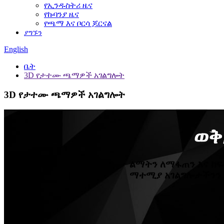
የኢንዱስትሪ ዜና
የኩባንያ ዜና
የጫማ እና ቦርሳ ጆርናል
ያግኙን
English
ቤት
3D የታተሙ ጫማዎች አገልግሎት
3D የታተሙ ጫማዎች አገልግሎት
ወቅ
ልማትን ለማፋጠን እና ከ
ማተሚያ አገልግሎታችንን