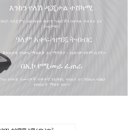
እንከን የለሽ ዲጂታል ተሸካሚ
ከባዶ ሳይጀምሩ በስብስብ ውስጥ ንድፎችን በቀላሉ ይቀይሩ እና
ያመቻቹ።
ዓለም አቀፍ-ዝግጁ ትብብር
ቅጽበታዊ የንድፍ ማጽደቅ እና ማሻሻያ - ቡድንዎ የትም ቢገኝ።
በኢኮ የሚመራ ፈጠራ
ያነሱ አካላዊ ናሙናዎች ዝቅተኛ የአካባቢ ተፅእኖ እና የበለጠ ብልህ
የወደፊት ማለት ነው።
ለአካባቢ ተስማሚ አማራጭ ነው?