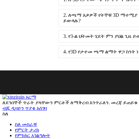
2. ለጫማ እቃዎች የትኞቹ 3D ማተሚያ
ይውላሉ?
3. የ3-ል ህትመት ሂደት ምን ያህል ጊዜ ይ
4. የ3D የታተመ ጫማ ልማት ዋጋ ስንት 
ለደንበኞች ጥራት ያላቸውን ምርቶች ለማቅረብ እንጥራለን. መረጃ ይጠይቁ ፣ 
ብጁ ዲዛይን ጥያቄ አስገባ
ስለ
ስለ መስራቹ
የምርት ታሪክ
የምክክር አገልግሎት