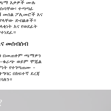
የጫማ እቃዎች ሙሉ
ረሱባቸው፡ ተጣጣፊ
ቫ መሰል ፖሊመሮች እና
 ያላቸው ድብልቆች።
ላቂነት እና የወደፊት
የተነደፈ።
እና መሰብሰብ
ልን በመጠቀም ጫማዎን
ንድ-ቁራጭ ወይም ሞጁል
ምነት የተገጣጠሙ -
ተግባር በከፍተኛ ደረጃ
ርባለን።
?