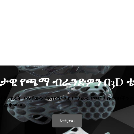
ታዊ የጫማ ብራንድዎን በ3D ቴ
ፍተኛ ጥራት ያላቸውን በአዝማሚያ የሚመሩ የጫማ ስብስቦችን በ
 ይጠቀሙ።
እንነጋገር