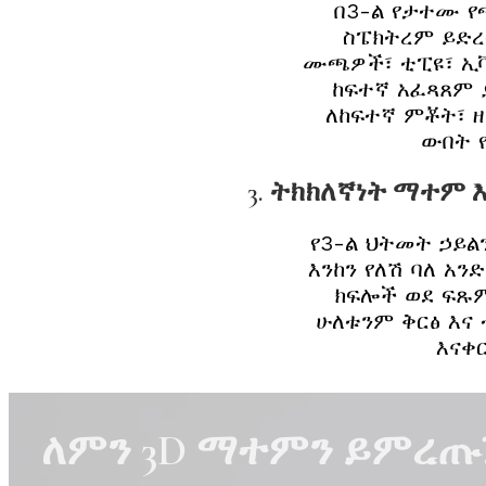
በ3-ል የታተሙ 
ስፔክትረም ይድ
ሙጫዎች፣ ቲፒዩ፣ ኢ
ከፍተኛ አፈጻጸም
ለከፍተኛ ምቾት፣ ዘ
ውበት 
3. ትክክለኛነት ማተም 
የ3-ል ህትመት ኃይ
እንከን የለሽ ባለ አ
ክፍሎች ወደ ፍጹ
ሁለቱንም ቅርፅ እና 
እናቀ
ለምን 3D ማተምን ይምረጡ