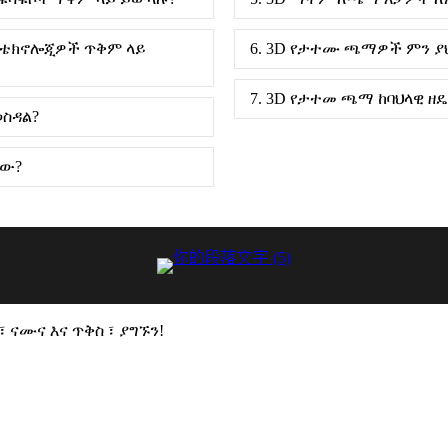
 ቴክኖሎጂዎች ጥቅም ላይ
6. 3D የታተሙ ጫማዎች ምን ያ
7. 3D የታተመ ጫማ ከባህላዊ 
ወስዳል?
ነው?
ናሙና እና ጥቅስ ፣ ያግኙን!