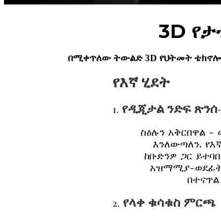
3D የታ
በሚቀጥለው ትውልድ 3D የህትመት ቴክኖሎጂ
የእኛ ሂደት
1. የዲጂታል ንድፍ ጽንሰ
ስዕሉን አቅርበዋል -
እንለውጣለን. የ
ከቡድንዎ ጋር ይተባ
አዝማሚያ-ወደፊት
በተናጥል
2. የላቀ ቁሳቁስ ምርጫ