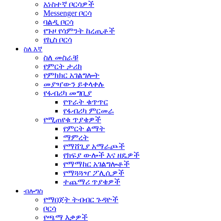
አነስተኛ ቦርሳዎች
Messenger ቦርሳ
ባልዲ ቦርሳ
የጉዞ የሳምንት ከረጢቶች
የኪስ ቦርሳ
ስለ እኛ
ስለ መስራቹ
የምርት ታሪክ
የምክክር አገልግሎት
መያዣውን ይቀላቀሉ
የፋብሪካ መግቢያ
የጥራት ቁጥጥር
የፋብሪካ ምርመራ
የሚጠየቁ ጥያቄዎች
የምርት ልማት
ማምረት
የማሸጊያ አማራጮች
የክፍያ ውሎች እና ዘዴዎች
የማማከር አገልግሎቶች
የማጓጓዣ ፖሊሲዎች
ተጨማሪ ጥያቄዎች
ብሎግስ
የማበጀት ትብብር ጉዳዮች
ቦርሳ
የጫማ እቃዎች