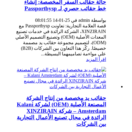
حالة حقائب السفر المخصصة: إنشاء
خط حقائب حصري لـ Passportbysp
بواسطة admin في 25-01-14 08:01:55
قصة العلامة التجارية: تعاونت Passportbysp مع
XINZIRAIN، الشركة الرائدة في خدمات تصنيع
المعدات الأصلية (OEM) وتصنيع التصميم الأصلي
(ODM)، لتصميم مجموعة حقائب يد مصممة
خصيصًا. ركّز هذا التعاون بين الشركات (B2B)
على مواءمة تصاميمهما البسيطة...
اقرأ المزيد
حقائب يد مخصصة من إنتاج الشركة
المصنعة الأصلية (OEM) لشركة Kalani
Amsterdam – شركة XINZIRAIN
الرائدة في مجال تصنيع الأعمال التجارية
بين الشركات