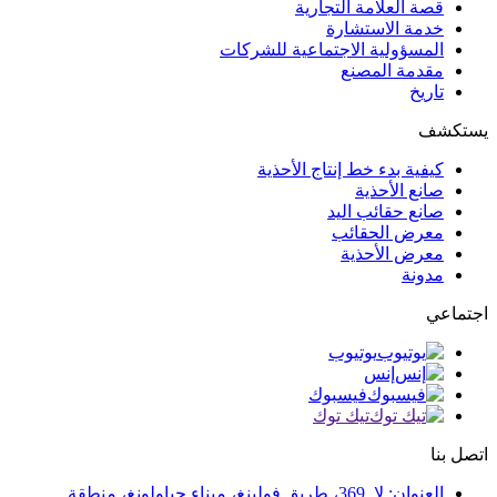
قصة العلامة التجارية
خدمة الاستشارة
المسؤولية الاجتماعية للشركات
مقدمة المصنع
تاريخ
يستكشف
كيفية بدء خط إنتاج الأحذية
صانع الأحذية
صانع حقائب اليد
معرض الحقائب
معرض الأحذية
مدونة
اجتماعي
يوتيوب
إنس
فيسبوك
تيك توك
اتصل بنا
العنوان: لا. 369، طريق فولينغ، ميناء جياولونغ، منطقة