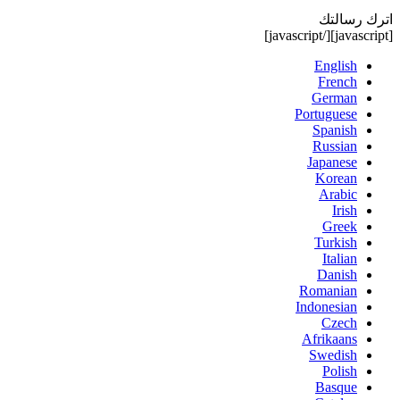
اترك رسالتك
[/javascript]
[javascript]
English
French
German
Portuguese
Spanish
Russian
Japanese
Korean
Arabic
Irish
Greek
Turkish
Italian
Danish
Romanian
Indonesian
Czech
Afrikaans
Swedish
Polish
Basque