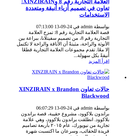
العلامة التجارية رقم 8 وXINZIRAIN:
تعاون في تصميم أزياء أنيقة ومتعددة
الاستخدامات
بواسطة admin في 24-09-13 07:13:00
قصة العلامة التجارية رقم 8: تمزج العلامة
التجارية رقم 8، من تصميم سفيتلانا، ببراعة بين
الأنوثة والراحة، مثبتةً أن الأناقة والراحة لا تكتمل
إلا معًا. تقدم مجموعات العلامة التجارية قطعًا
أنيقةً بكل سهولة...
اقرأ المزيد
حالات تعاون XINZIRAIN x Brandon
Blackwood
بواسطة admin في 24-09-13 06:07:29
براندون بلاكوود، مشروع حقيبة، قصة براندون
بلاكوود. انطلقت براندون بلاكوود، وهي علامة
تجارية من نيويورك، عام ٢٠١٥ بأربعة تصاميم
فريدة للحقائب، وسرعان ما اكتسبت شهرة