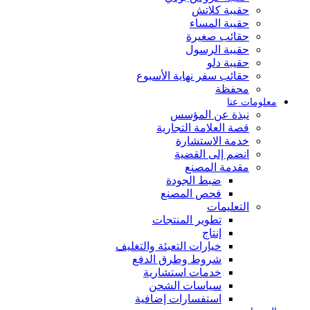
حقيبة كلاتش
حقيبة المساء
حقائب صغيرة
حقيبة الرسول
حقيبة دلو
حقائب سفر نهاية الأسبوع
محفظة
معلومات عنا
نبذة عن المؤسس
قصة العلامة التجارية
خدمة الاستشارة
انضم إلى القضية
مقدمة المصنع
ضبط الجودة
فحص المصنع
التعليمات
تطوير المنتجات
إنتاج
خيارات التعبئة والتغليف
شروط وطرق الدفع
خدمات استشارية
سياسات الشحن
استفسارات إضافية