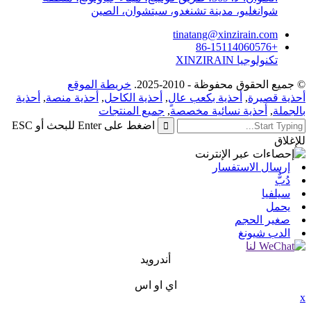
شوانغليو، مدينة تشنغدو، سيتشوان، الصين
tinatang@xinzirain.com
+86-15114060576
تكنولوجيا XINZIRAIN
© جميع الحقوق محفوظة - 2010-2025.
خريطة الموقع
أحذية قصيرة
,
أحذية بكعب عالٍ
,
أحذية الكاحل
,
أحذية منصة
,
أحذية
بالجملة
,
أحذية نسائية مخصصة
,
جميع المنتجات
اضغط على Enter للبحث أو ESC
للإغلاق
إرسال الاستفسار
دُبٌّ
سيلفيا
يحمل
صغير الحجم
الدب شيونغ
أندرويد
اي او اس
x