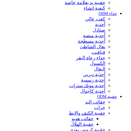
حقيبة يد بعلامة خاصة
كيفية إنشاء
حذاء ODM
كعب عالي
أحذية
صنادل
أحذية منصة
أحذية مسطحة
نعال الشاطئ
قباقيب
حذاء رعاة البقر
الكسول
البغال
أحذية ديربي
أحذية رسمية
أحذية مونك ستراب
أحذية كاجوال
حقيبة ODM
حقائب اليد
جراب
حقيبة الكتف والإبط
حقائب هوبو
حقيبة الهلال
حقيبة كروس بودي