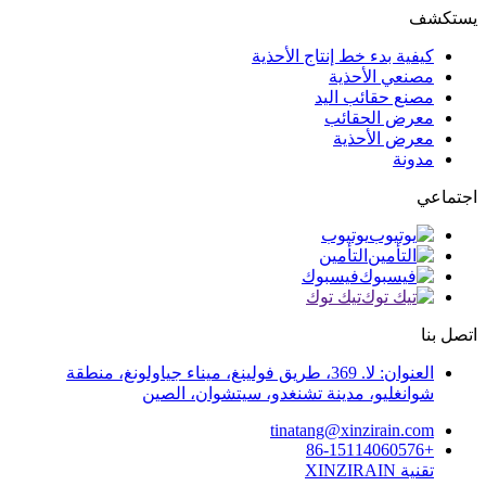
يستكشف
كيفية بدء خط إنتاج الأحذية
مصنعي الأحذية
مصنع حقائب اليد
معرض الحقائب
معرض الأحذية
مدونة
اجتماعي
يوتيوب
التأمين
فيسبوك
تيك توك
اتصل بنا
العنوان: لا. 369، طريق فولينغ، ميناء جياولونغ، منطقة
شوانغليو، مدينة تشنغدو، سيتشوان، الصين
tinatang@xinzirain.com
+86-15114060576
تقنية XINZIRAIN