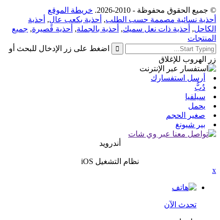
© جميع الحقوق محفوظة - 2010-2026.
خريطة الموقع
أحذية نسائية مصممة حسب الطلب
,
أحذية بكعب عالٍ
,
أحذية
الكاحل
,
أحذية ذات نعل سميك
,
أحذية بالجملة
,
أحذية قصيرة
,
جميع
المنتجات
اضغط على زر الإدخال للبحث أو
زر الهروب للإغلاق
أرسل استفسارك
دُبٌّ
سيلفيا
يحمل
صغير الحجم
بير شيونغ
أندرويد
نظام التشغيل iOS
x
تحدث الآن