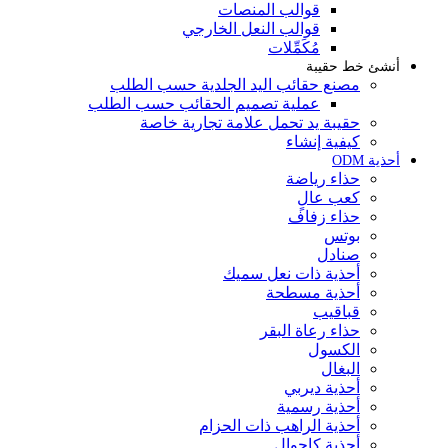
قوالب المنصات
قوالب النعل الخارجي
مُكَمِّلات
أنشئ خط حقيبة
مصنع حقائب اليد الجلدية حسب الطلب
عملية تصميم الحقائب حسب الطلب
حقيبة يد تحمل علامة تجارية خاصة
كيفية إنشاء
أحذية ODM
حذاء رياضة
كعب عالٍ
حذاء زفاف
بوتس
صنادل
أحذية ذات نعل سميك
أحذية مسطحة
قباقيب
حذاء رعاة البقر
الكسول
البغال
أحذية ديربي
أحذية رسمية
أحذية الراهب ذات الحزام
أحذية كاجوال