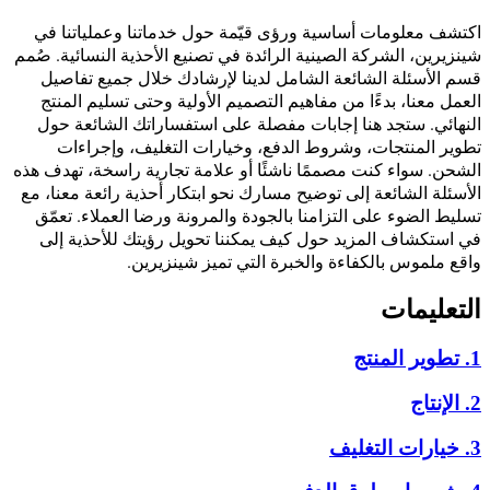
اكتشف معلومات أساسية ورؤى قيّمة حول خدماتنا وعملياتنا في
شينزيرين، الشركة الصينية الرائدة في تصنيع الأحذية النسائية. صُمم
قسم الأسئلة الشائعة الشامل لدينا لإرشادك خلال جميع تفاصيل
العمل معنا، بدءًا من مفاهيم التصميم الأولية وحتى تسليم المنتج
النهائي. ستجد هنا إجابات مفصلة على استفساراتك الشائعة حول
تطوير المنتجات، وشروط الدفع، وخيارات التغليف، وإجراءات
الشحن. سواء كنت مصممًا ناشئًا أو علامة تجارية راسخة، تهدف هذه
الأسئلة الشائعة إلى توضيح مسارك نحو ابتكار أحذية رائعة معنا، مع
تسليط الضوء على التزامنا بالجودة والمرونة ورضا العملاء. تعمّق
في استكشاف المزيد حول كيف يمكننا تحويل رؤيتك للأحذية إلى
واقع ملموس بالكفاءة والخبرة التي تميز شينزيرين.
التعليمات
1. تطوير المنتج
2. الإنتاج
3. خيارات التغليف