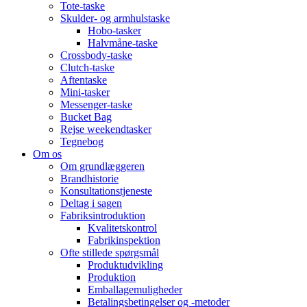
Tote-taske
Skulder- og armhulstaske
Hobo-tasker
Halvmåne-taske
Crossbody-taske
Clutch-taske
Aftentaske
Mini-tasker
Messenger-taske
Bucket Bag
Rejse weekendtasker
Tegnebog
Om os
Om grundlæggeren
Brandhistorie
Konsultationstjeneste
Deltag i sagen
Fabriksintroduktion
Kvalitetskontrol
Fabrikinspektion
Ofte stillede spørgsmål
Produktudvikling
Produktion
Emballagemuligheder
Betalingsbetingelser og -metoder