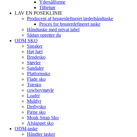
Ydersålforme
Tilbehør
LAV EN POSEKLINIE
Producent af brugerdefineret læderhåndtaske
Proces for brugerdefineret taske
Håndtaske med privat label
Sådan opretter du
ODM SKO
Sneaker
Høj hæl
Brudesko
Støvler
Sandaler
Platformsko
Flade sko
Træsko
cowboystøvle
Loafer
Muldyr
Derbysko
Pæne sko
Monk Strap Sko
Afslappet sko
ODM-taske
Håndter tasker