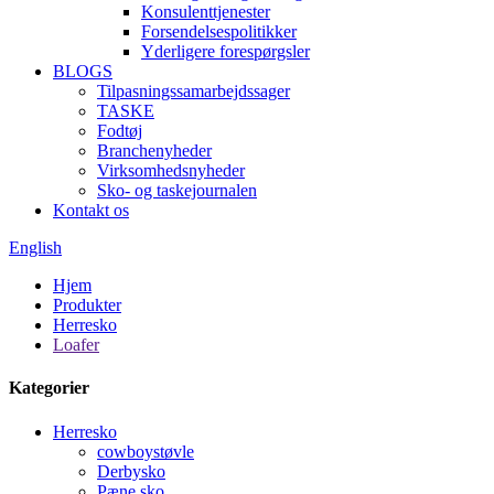
Konsulenttjenester
Forsendelsespolitikker
Yderligere forespørgsler
BLOGS
Tilpasningssamarbejdssager
TASKE
Fodtøj
Branchenyheder
Virksomhedsnyheder
Sko- og taskejournalen
Kontakt os
English
Hjem
Produkter
Herresko
Loafer
Kategorier
Herresko
cowboystøvle
Derbysko
Pæne sko