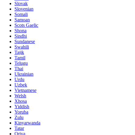
Slovak
Slovenian
Somali
Samoan
Scots Gaelic
Shona
Sindhi
Sundanese
Swahili
Tajik
Tamil
Telugu
Thai
Ukrainian
Urdu
Uzbek
Vietnamese
Welsh
Xhosa
Yiddish
Yoruba
Zulu
Kinyarwanda
Tatar
Oriya