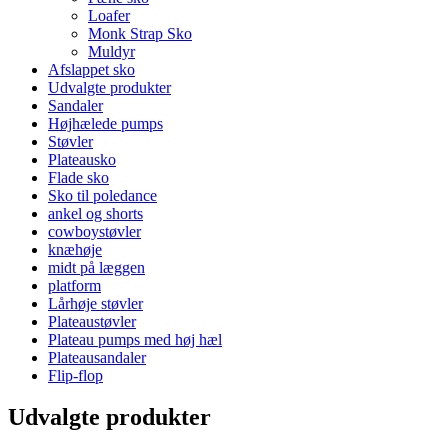
Loafer
Monk Strap Sko
Muldyr
Afslappet sko
Udvalgte produkter
Sandaler
Højhælede pumps
Støvler
Plateausko
Flade sko
Sko til poledance
ankel og shorts
cowboystøvler
knæhøje
midt på læggen
platform
Lårhøje støvler
Plateaustøvler
Plateau pumps med høj hæl
Plateausandaler
Flip-flop
Udvalgte produkter