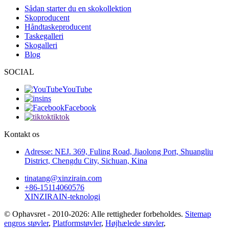
Sådan starter du en skokollektion
Skoproducent
Håndtaskeproducent
Taskegalleri
Skogalleri
Blog
SOCIAL
YouTube
ins
Facebook
tiktok
Kontakt os
Adresse: NEJ. 369, Fuling Road, Jiaolong Port, Shuangliu
District, Chengdu City, Sichuan, Kina
tinatang@xinzirain.com
+86-15114060576
XINZIRAIN-teknologi
© Ophavsret - 2010-2026: Alle rettigheder forbeholdes.
Sitemap
engros støvler
,
Platformstøvler
,
Højhælede støvler
,