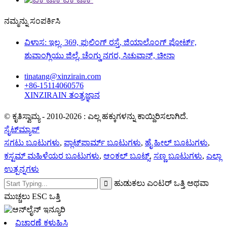
ನಮ್ಮನ್ನು ಸಂಪರ್ಕಿಸಿ
ವಿಳಾಸ: ಇಲ್ಲ. 369, ಫುಲಿಂಗ್ ರಸ್ತೆ, ಜಿಯಾಲೊಂಗ್ ಪೋರ್ಟ್,
ಶುವಾಂಗ್ಲಿಯು ಜಿಲ್ಲೆ, ಚೆಂಗ್ಡು ನಗರ, ಸಿಚುವಾನ್, ಚೀನಾ
tinatang@xinzirain.com
+86-15114060576
XINZIRAIN ತಂತ್ರಜ್ಞಾನ
© ಕೃತಿಸ್ವಾಮ್ಯ - 2010-2026 : ಎಲ್ಲ ಹಕ್ಕುಗಳನ್ನು ಕಾಯ್ದಿರಿಸಲಾಗಿದೆ.
ಸೈಟ್‌ಮ್ಯಾಪ್
ಸಗಟು ಬೂಟುಗಳು
,
ಪ್ಲಾಟ್‌ಫಾರ್ಮ್ ಬೂಟುಗಳು
,
ಹೈ ಹೀಲ್ ಬೂಟುಗಳು
,
ಕಸ್ಟಮ್ ಮಹಿಳೆಯರ ಬೂಟುಗಳು
,
ಆಂಕಲ್ ಬೂಟ್ಸ್
,
ಸಣ್ಣ ಬೂಟುಗಳು
,
ಎಲ್ಲಾ
ಉತ್ಪನ್ನಗಳು
ಹುಡುಕಲು ಎಂಟರ್ ಒತ್ತಿ ಅಥವಾ
ಮುಚ್ಚಲು ESC ಒತ್ತಿ
ವಿಚಾರಣೆ ಕಳುಹಿಸಿ