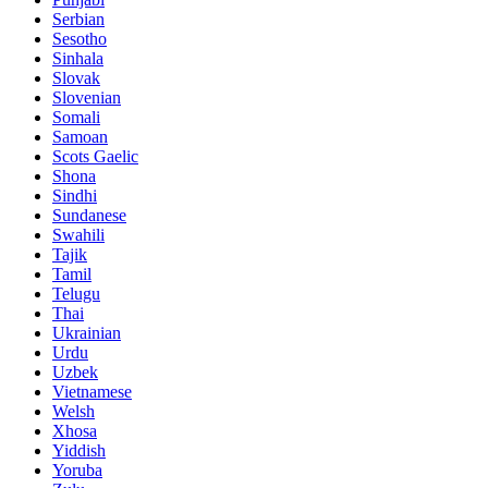
Serbian
Sesotho
Sinhala
Slovak
Slovenian
Somali
Samoan
Scots Gaelic
Shona
Sindhi
Sundanese
Swahili
Tajik
Tamil
Telugu
Thai
Ukrainian
Urdu
Uzbek
Vietnamese
Welsh
Xhosa
Yiddish
Yoruba