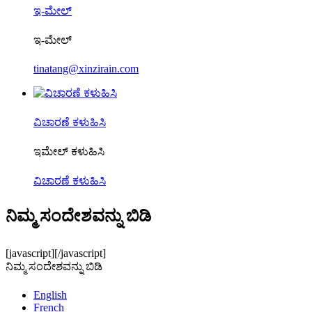
ಇ-ಮೇಲ್
ಇ-ಮೇಲ್
tinatang@xinzirain.com
ವಿಚಾರಣೆ ಕಳುಹಿಸಿ
ಇಮೇಲ್ ಕಳುಹಿಸಿ
ವಿಚಾರಣೆ ಕಳುಹಿಸಿ
ನಿಮ್ಮ ಸಂದೇಶವನ್ನು ಬಿಡಿ
[javascript]
[/javascript]
ನಿಮ್ಮ ಸಂದೇಶವನ್ನು ಬಿಡಿ
English
French