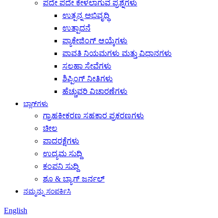
ಪದೇ ಪದೇ ಕೇಳಲಾಗುವ ಪ್ರಶ್ನೆಗಳು
ಉತ್ಪನ್ನ ಅಭಿವೃದ್ಧಿ
ಉತ್ಪಾದನೆ
ಪ್ಯಾಕೇಜಿಂಗ್ ಆಯ್ಕೆಗಳು
ಪಾವತಿ ನಿಯಮಗಳು ಮತ್ತು ವಿಧಾನಗಳು
ಸಲಹಾ ಸೇವೆಗಳು
ಶಿಪ್ಪಿಂಗ್ ನೀತಿಗಳು
ಹೆಚ್ಚುವರಿ ವಿಚಾರಣೆಗಳು
ಬ್ಲಾಗ್‌ಗಳು
ಗ್ರಾಹಕೀಕರಣ ಸಹಕಾರ ಪ್ರಕರಣಗಳು
ಚೀಲ
ಪಾದರಕ್ಷೆಗಳು
ಉದ್ಯಮ ಸುದ್ದಿ
ಕಂಪನಿ ಸುದ್ದಿ
ಶೂ & ಬ್ಯಾಗ್ ಜರ್ನಲ್
ನಮ್ಮನ್ನು ಸಂಪರ್ಕಿಸಿ
English