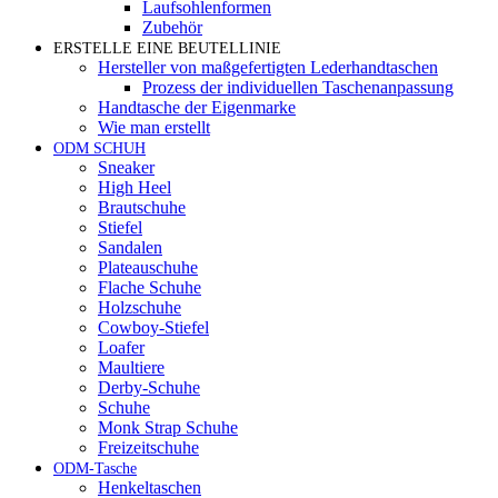
Laufsohlenformen
Zubehör
ERSTELLE EINE BEUTELLINIE
Hersteller von maßgefertigten Lederhandtaschen
Prozess der individuellen Taschenanpassung
Handtasche der Eigenmarke
Wie man erstellt
ODM SCHUH
Sneaker
High Heel
Brautschuhe
Stiefel
Sandalen
Plateauschuhe
Flache Schuhe
Holzschuhe
Cowboy-Stiefel
Loafer
Maultiere
Derby-Schuhe
Schuhe
Monk Strap Schuhe
Freizeitschuhe
ODM-Tasche
Henkeltaschen