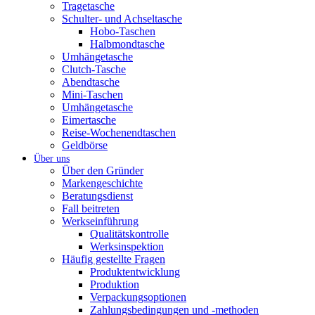
Tragetasche
Schulter- und Achseltasche
Hobo-Taschen
Halbmondtasche
Umhängetasche
Clutch-Tasche
Abendtasche
Mini-Taschen
Umhängetasche
Eimertasche
Reise-Wochenendtaschen
Geldbörse
Über uns
Über den Gründer
Markengeschichte
Beratungsdienst
Fall beitreten
Werkseinführung
Qualitätskontrolle
Werksinspektion
Häufig gestellte Fragen
Produktentwicklung
Produktion
Verpackungsoptionen
Zahlungsbedingungen und -methoden