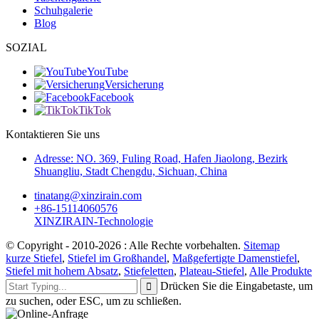
Schuhgalerie
Blog
SOZIAL
YouTube
Versicherung
Facebook
TikTok
Kontaktieren Sie uns
Adresse: NO. 369, Fuling Road, Hafen Jiaolong, Bezirk
Shuangliu, Stadt Chengdu, Sichuan, China
tinatang@xinzirain.com
+86-15114060576
XINZIRAIN-Technologie
© Copyright - 2010-2026 : Alle Rechte vorbehalten.
Sitemap
kurze Stiefel
,
Stiefel im Großhandel
,
Maßgefertigte Damenstiefel
,
Stiefel mit hohem Absatz
,
Stiefeletten
,
Plateau-Stiefel
,
Alle Produkte
Drücken Sie die Eingabetaste, um
zu suchen, oder ESC, um zu schließen.