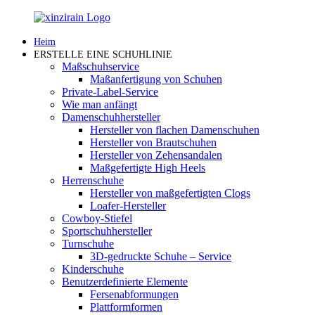
Heim
ERSTELLE EINE SCHUHLINIE
Maßschuhservice
Maßanfertigung von Schuhen
Private-Label-Service
Wie man anfängt
Damenschuhhersteller
Hersteller von flachen Damenschuhen
Hersteller von Brautschuhen
Hersteller von Zehensandalen
Maßgefertigte High Heels
Herrenschuhe
Hersteller von maßgefertigten Clogs
Loafer-Hersteller
Cowboy-Stiefel
Sportschuhhersteller
Turnschuhe
3D-gedruckte Schuhe – Service
Kinderschuhe
Benutzerdefinierte Elemente
Fersenabformungen
Plattformformen