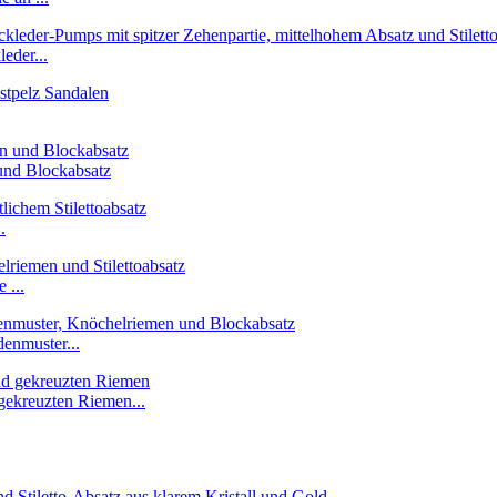
eder...
und Blockabsatz
.
 ...
enmuster...
gekreuzten Riemen...