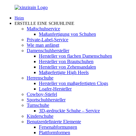
Heim
ERSTELLE EINE SCHUHLINIE
Maßschuhservice
Maßanfertigung von Schuhen
Private-Label-Service
Wie man anfängt
Damenschuhhersteller
Hersteller von flachen Damenschuhen
Hersteller von Brautschuhen
Hersteller von Zehensandalen
Maßgefertigte High Heels
Herrenschuhe
Hersteller von maßgefertigten Clogs
Loafer-Hersteller
Cowboy-Stiefel
Sportschuhhersteller
Turnschuhe
3D-gedruckte Schuhe – Service
Kinderschuhe
Benutzerdefinierte Elemente
Fersenabformungen
Plattformformen