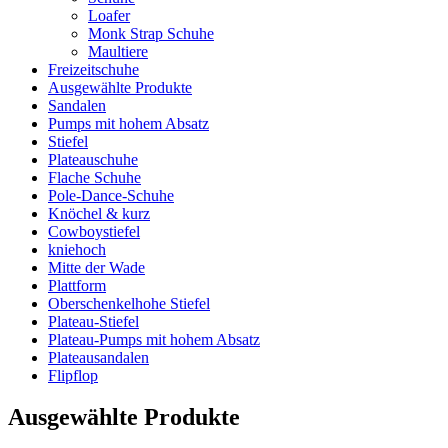
Loafer
Monk Strap Schuhe
Maultiere
Freizeitschuhe
Ausgewählte Produkte
Sandalen
Pumps mit hohem Absatz
Stiefel
Plateauschuhe
Flache Schuhe
Pole-Dance-Schuhe
Knöchel & kurz
Cowboystiefel
kniehoch
Mitte der Wade
Plattform
Oberschenkelhohe Stiefel
Plateau-Stiefel
Plateau-Pumps mit hohem Absatz
Plateausandalen
Flipflop
Ausgewählte Produkte