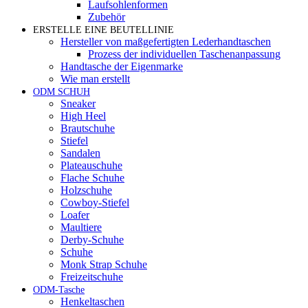
Laufsohlenformen
Zubehör
ERSTELLE EINE BEUTELLINIE
Hersteller von maßgefertigten Lederhandtaschen
Prozess der individuellen Taschenanpassung
Handtasche der Eigenmarke
Wie man erstellt
ODM SCHUH
Sneaker
High Heel
Brautschuhe
Stiefel
Sandalen
Plateauschuhe
Flache Schuhe
Holzschuhe
Cowboy-Stiefel
Loafer
Maultiere
Derby-Schuhe
Schuhe
Monk Strap Schuhe
Freizeitschuhe
ODM-Tasche
Henkeltaschen