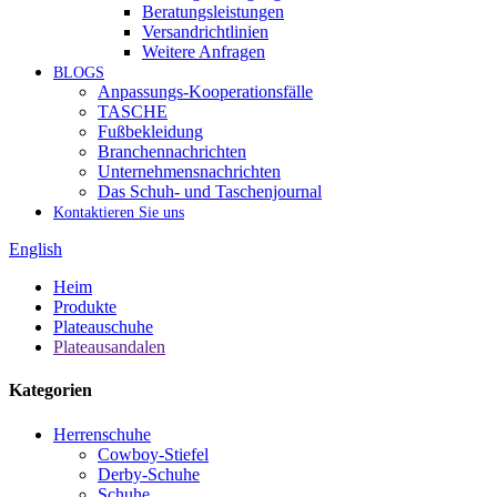
Beratungsleistungen
Versandrichtlinien
Weitere Anfragen
BLOGS
Anpassungs-Kooperationsfälle
TASCHE
Fußbekleidung
Branchennachrichten
Unternehmensnachrichten
Das Schuh- und Taschenjournal
Kontaktieren Sie uns
English
Heim
Produkte
Plateauschuhe
Plateausandalen
Kategorien
Herrenschuhe
Cowboy-Stiefel
Derby-Schuhe
Schuhe