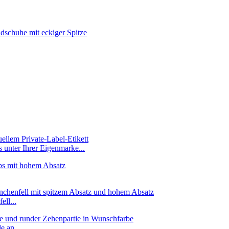
 unter Ihrer Eigenmarke...
ll...
 an ...