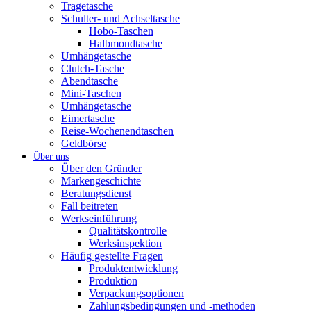
Tragetasche
Schulter- und Achseltasche
Hobo-Taschen
Halbmondtasche
Umhängetasche
Clutch-Tasche
Abendtasche
Mini-Taschen
Umhängetasche
Eimertasche
Reise-Wochenendtaschen
Geldbörse
Über uns
Über den Gründer
Markengeschichte
Beratungsdienst
Fall beitreten
Werkseinführung
Qualitätskontrolle
Werksinspektion
Häufig gestellte Fragen
Produktentwicklung
Produktion
Verpackungsoptionen
Zahlungsbedingungen und -methoden