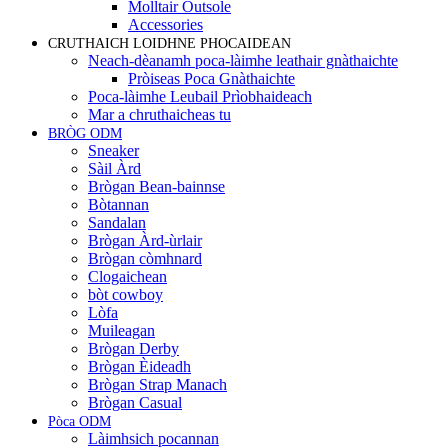
Molltair Outsole
Accessories
CRUTHAICH LOIDHNE PHOCAIDEAN
Neach-dèanamh poca-làimhe leathair gnàthaichte
Pròiseas Poca Gnàthaichte
Poca-làimhe Leubail Prìobhaideach
Mar a chruthaicheas tu
BRÒG ODM
Sneaker
Sàil Àrd
Brògan Bean-bainnse
Bòtannan
Sandalan
Brògan Àrd-ùrlair
Brògan còmhnard
Clogaichean
bòt cowboy
Lòfa
Muileagan
Brògan Derby
Brògan Èideadh
Brògan Strap Manach
Brògan Casual
Pòca ODM
Làimhsich pocannan