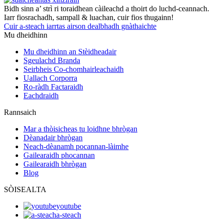
Bidh sinn a’ strì ri toraidhean càileachd a thoirt do luchd-ceannach.
Iarr fiosrachadh, sampall & luachan, cuir fios thugainn!
Cuir a-steach iarrtas airson dealbhadh gnàthaichte
Mu dheidhinn
Mu dheidhinn an Stèidheadair
Sgeulachd Branda
Seirbheis Co-chomhairleachaidh
Uallach Corporra
Ro-ràdh Factaraidh
Eachdraidh
Rannsaich
Mar a thòisicheas tu loidhne bhrògan
Dèanadair bhrògan
Neach-dèanamh pocannan-làimhe
Gailearaidh phocannan
Gailearaidh bhrògan
Blog
SÒISEALTA
youtube
a-steach