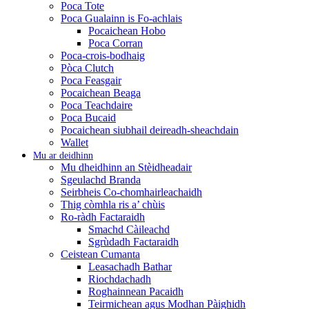
Poca Tote
Poca Gualainn is Fo-achlais
Pocaichean Hobo
Poca Corran
Poca-crois-bodhaig
Pòca Clutch
Poca Feasgair
Pocaichean Beaga
Poca Teachdaire
Poca Bucaid
Pocaichean siubhail deireadh-sheachdain
Wallet
Mu ar deidhinn
Mu dheidhinn an Stèidheadair
Sgeulachd Branda
Seirbheis Co-chomhairleachaidh
Thig còmhla ris a’ chùis
Ro-ràdh Factaraidh
Smachd Càileachd
Sgrùdadh Factaraidh
Ceistean Cumanta
Leasachadh Bathar
Riochdachadh
Roghainnean Pacaidh
Teirmichean agus Modhan Pàighidh