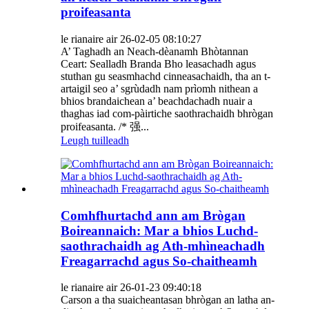
proifeasanta
le rianaire air 26-02-05 08:10:27
A’ Taghadh an Neach-dèanamh Bhòtannan
Ceart: Sealladh Branda Bho leasachadh agus
stuthan gu seasmhachd cinneasachaidh, tha an t-
artaigil seo a’ sgrùdadh nam prìomh nithean a
bhios brandaichean a’ beachdachadh nuair a
thaghas iad com-pàirtiche saothrachaidh bhrògan
proifeasanta. /* 强...
Leugh tuilleadh
Comhfhurtachd ann am Brògan
Boireannaich: Mar a bhios Luchd-
saothrachaidh ag Ath-mhìneachadh
Freagarrachd agus So-chaitheamh
le rianaire air 26-01-23 09:40:18
Carson a tha suaicheantasan bhrògan an latha an-