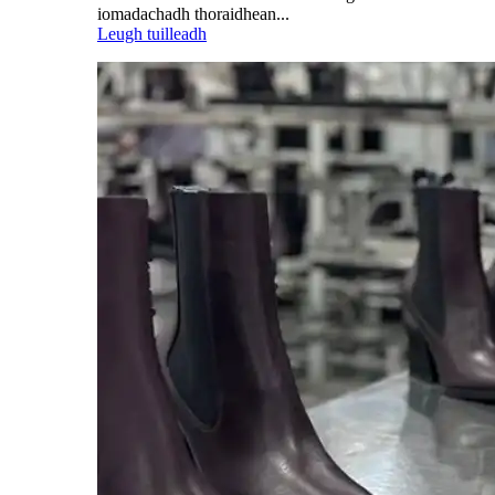
iomadachadh thoraidhean...
Leugh tuilleadh