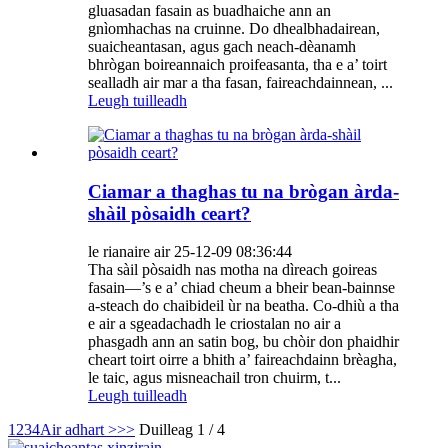
gluasadan fasain as buadhaiche ann an
gnìomhachas na cruinne. Do dhealbhadairean,
suaicheantasan, agus gach neach-dèanamh
bhrògan boireannaich proifeasanta, tha e a’ toirt
sealladh air mar a tha fasan, faireachdainnean, ...
Leugh tuilleadh
Ciamar a thaghas tu na brògan àrda-
shàil pòsaidh ceart?
le rianaire air 25-12-09 08:36:44
Tha sàil pòsaidh nas motha na dìreach goireas
fasain—’s e a’ chiad cheum a bheir bean-bainnse
a-steach do chaibideil ùr na beatha. Co-dhiù a tha
e air a sgeadachadh le criostalan no air a
phasgadh ann an satin bog, bu chòir don phaidhir
cheart toirt oirre a bhith a’ faireachdainn brèagha,
le taic, agus misneachail tron ​​chuirm, t...
Leugh tuilleadh
1
2
3
4
Air adhart >
>>
Duilleag 1 / 4