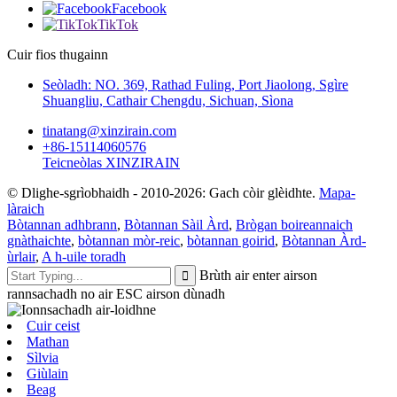
Facebook
TikTok
Cuir fios thugainn
Seòladh: NO. 369, Rathad Fuling, Port Jiaolong, Sgìre
Shuangliu, Cathair Chengdu, Sichuan, Sìona
tinatang@xinzirain.com
+86-15114060576
Teicneòlas XINZIRAIN
© Dlighe-sgrìobhaidh - 2010-2026: Gach còir glèidhte.
Mapa-
làraich
Bòtannan adhbrann
,
Bòtannan Sàil Àrd
,
Brògan boireannaich
gnàthaichte
,
bòtannan mòr-reic
,
bòtannan goirid
,
Bòtannan Àrd-
ùrlair
,
A h-uile toradh
Brùth air enter airson
rannsachadh no air ESC airson dùnadh
Cuir ceist
Mathan
Sìlvia
Giùlain
Beag