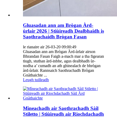
Gluasadan ann am Brògan Àrd-
ùrlair 2026 | Stiùireadh Dealbhaidh is
Saothrachaidh Brògan Fasan
le rianaire air 26-03-20 09:00:49
Gluasadan ann am Brògan Àrd-ùrlair airson
Bhrandan Fasan Faigh a-mach mar a tha figearan
tiugh, stuthan àrd-inbhe, agus dealbhadh ùr-
nodha a’ cumadh an ath ghinealach de bhrògan
àrd-ùrlair. Rannsaich Saothrachadh Brògan
Gnàthaichte ...
Leugh tuilleadh
Mìneachadh air Saothrachadh Sàil
Stiletto | Stiùireadh air Riochdachadh