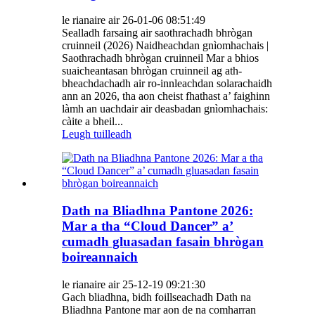
le rianaire air 26-01-06 08:51:49
Sealladh farsaing air saothrachadh bhrògan
cruinneil (2026) Naidheachdan gnìomhachais |
Saothrachadh bhrògan cruinneil Mar a bhios
suaicheantasan bhrògan cruinneil ag ath-
bheachdachadh air ro-innleachdan solarachaidh
ann an 2026, tha aon cheist fhathast a’ faighinn
làmh an uachdair air deasbadan gnìomhachais:
càite a bheil...
Leugh tuilleadh
Dath na Bliadhna Pantone 2026:
Mar a tha “Cloud Dancer” a’
cumadh gluasadan fasain bhrògan
boireannaich
le rianaire air 25-12-19 09:21:30
Gach bliadhna, bidh foillseachadh Dath na
Bliadhna Pantone mar aon de na comharran