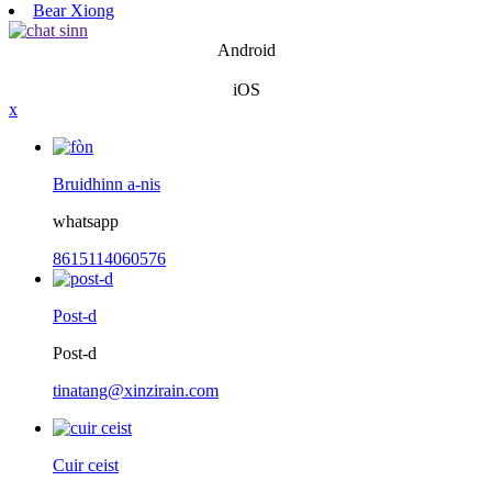
Bear Xiong
Android
iOS
x
Bruidhinn a-nis
whatsapp
8615114060576
Post-d
Post-d
tinatang@xinzirain.com
Cuir ceist