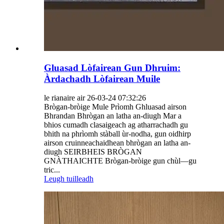
Gluasad Lòfairean Gun Dhruim:
Àrdachadh Lòfairean Muile
le rianaire air 26-03-24 07:32:26
Brògan-bròige Mule Prìomh Ghluasad airson
Bhrandan Bhrògan an latha an-diugh Mar a
bhios cumadh clasaigeach ag atharrachadh gu
bhith na phrìomh stàball ùr-nodha, gun oidhirp
airson cruinneachaidhean bhrògan an latha an-
diugh SEIRBHEIS BRÒGAN
GNÀTHAICHTE Brògan-bròige gun chùl—gu
tric...
Leugh tuilleadh