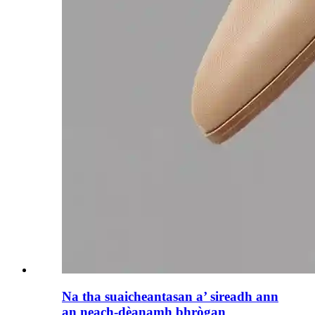
Na tha suaicheantasan a’ sireadh ann
an neach-dèanamh bhrògan