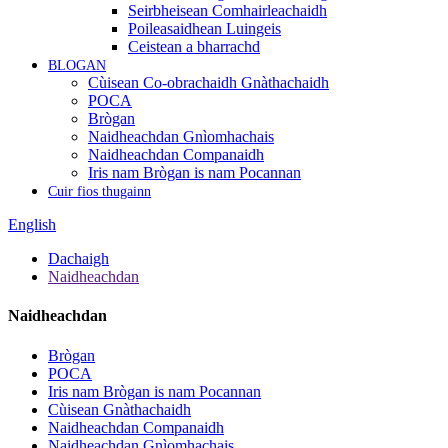
Seirbheisean Comhairleachaidh
Poileasaidhean Luingeis
Ceistean a bharrachd
BLOGAN
Cùisean Co-obrachaidh Gnàthachaidh
POCA
Brògan
Naidheachdan Gnìomhachais
Naidheachdan Companaidh
Iris nam Brògan is nam Pocannan
Cuir fios thugainn
English
Dachaigh
Naidheachdan
Naidheachdan
Brògan
POCA
Iris nam Brògan is nam Pocannan
Cùisean Gnàthachaidh
Naidheachdan Companaidh
Naidheachdan Gnìomhachais