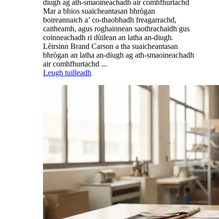
diugh ag ath-smaoineachadh air comhfhurtachd
Mar a bhios suaicheantasan bhrògan
boireannaich a’ co-thaobhadh freagarrachd,
caitheamh, agus roghainnean saothrachaidh gus
coinneachadh ri dùilean an latha an-diugh.
Lèirsinn Brand Carson a tha suaicheantasan
bhrògan an latha an-diugh ag ath-smaoineachadh
air comhfhurtachd ...
Leugh tuilleadh