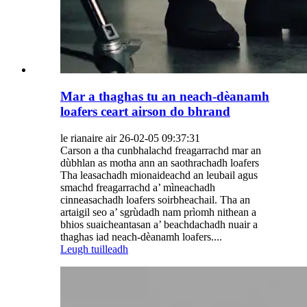
Mar a thaghas tu an neach-dèanamh
loafers ceart airson do bhrand
le rianaire air 26-02-05 09:37:31
Carson a tha cunbhalachd freagarrachd mar an
dùbhlan as motha ann an saothrachadh loafers
Tha leasachadh mionaideachd an leubail agus
smachd freagarrachd a’ mìneachadh
cinneasachadh loafers soirbheachail. Tha an
artaigil seo a’ sgrùdadh nam prìomh nithean a
bhios suaicheantasan a’ beachdachadh nuair a
thaghas iad neach-dèanamh loafers....
Leugh tuilleadh