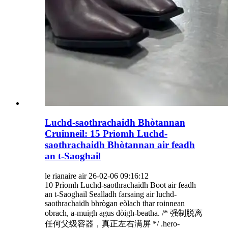
Luchd-saothrachaidh Bhòtannan
Cruinneil: 15 Prìomh Luchd-
saothrachaidh Bhòtannan air feadh
an t-Saoghail
le rianaire air 26-02-06 09:16:12
10 Prìomh Luchd-saothrachaidh Boot air feadh
an t-Saoghail Sealladh farsaing air luchd-
saothrachaidh bhrògan eòlach thar roinnean
obrach, a-muigh agus dòigh-beatha. /* 强制脱离
任何父级容器，真正左右满屏 */ .hero-