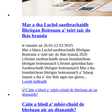
Mar a tha Luchd-saothrachaidh
Bhrògan Boireann a’ toirt taic do
fhàs branda
le rianaire air 26-01-22 03:39:05
Mar a bhios Luchd-saothrachaidh Bhrògan
Boireann a’ toirt taic do fhàs branda 2026
Lèirsinn saothrachaidh airson brandaichean
bhrògan boireannaich Lèirsinn gnìomhachais ·
Saothrachadh bhrògan boireannaich Mar a tha
brandaichean bhrògan boireannaich a’ fulang
farpais a tha a’ sìor fhàs agus nas giorra...
Leugh tuilleadh
Càite a bheil a’ mhòr-chuid de
bhrògan air an dèanamh?