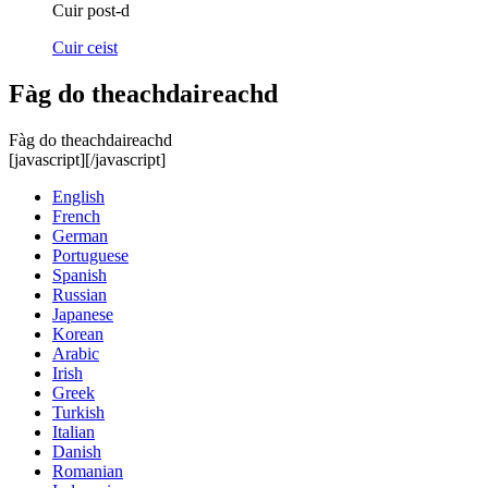
Cuir post-d
Cuir ceist
Fàg do theachdaireachd
Fàg do theachdaireachd
[javascript]
[/javascript]
English
French
German
Portuguese
Spanish
Russian
Japanese
Korean
Arabic
Irish
Greek
Turkish
Italian
Danish
Romanian