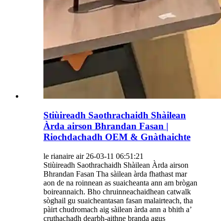
Stiùireadh Saothrachaidh Shàilean
Àrda airson Bhrandan Fasan |
Riochdachadh OEM & Gnàthaichte
le rianaire air 26-03-11 06:51:21
Stiùireadh Saothrachaidh Shàilean Àrda airson
Bhrandan Fasan Tha sàilean àrda fhathast mar
aon de na roinnean as suaicheanta ann am brògan
boireannaich. Bho chruinneachaidhean catwalk
sòghail gu suaicheantasan fasan malairteach, tha
pàirt chudromach aig sàilean àrda ann a bhith a’
cruthachadh dearbh-aithne branda agus