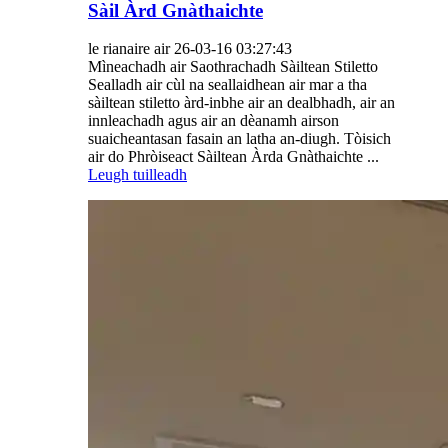
Sàil Àrd Gnàthaichte
le rianaire air 26-03-16 03:27:43
Mìneachadh air Saothrachadh Sàiltean Stiletto
Sealladh air cùl na seallaidhean air mar a tha
sàiltean stiletto àrd-inbhe air an dealbhadh, air an
innleachadh agus air an dèanamh airson
suaicheantasan fasain an latha an-diugh. Tòisich
air do Phròiseact Sàiltean Àrda Gnàthaichte ...
Leugh tuilleadh