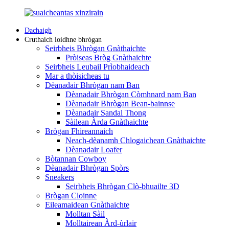
Dachaigh
Cruthaich loidhne bhrògan
Seirbheis Bhrògan Gnàthaichte
Pròiseas Bròg Gnàthaichte
Seirbheis Leubail Prìobhaideach
Mar a thòisicheas tu
Dèanadair Bhrògan nam Ban
Dèanadair Bhrògan Còmhnard nam Ban
Dèanadair Bhrògan Bean-bainnse
Dèanadair Sandal Thong
Sàilean Àrda Gnàthaichte
Brògan Fhireannaich
Neach-dèanamh Chlogaichean Gnàthaichte
Dèanadair Loafer
Bòtannan Cowboy
Dèanadair Bhrògan Spòrs
Sneakers
Seirbheis Bhrògan Clò-bhuailte 3D
Brògan Cloinne
Eileamaidean Gnàthaichte
Molltan Sàil
Molltairean Àrd-ùrlair