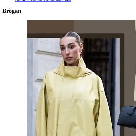
Brògan