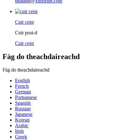
tinatang@xinzirain.com
Cuir ceist
Cuir post-d
Cuir ceist
Fàg do theachdaireachd
Fàg do theachdaireachd
English
French
German
Portuguese
Spanish
Russian
Japanese
Korean
Arabic
Irish
Greek