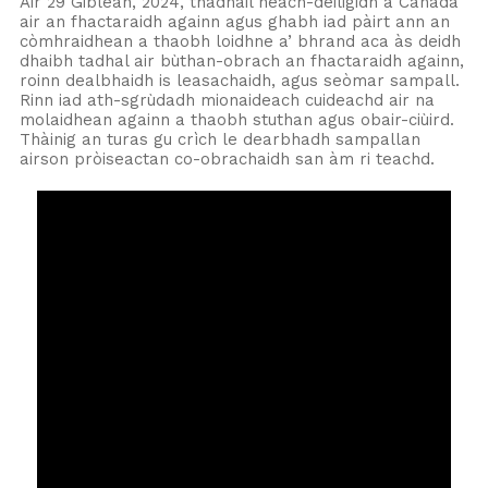
Air 29 Giblean, 2024, thadhail neach-dèiligidh à Canada
air an fhactaraidh againn agus ghabh iad pàirt ann an
còmhraidhean a thaobh loidhne a’ bhrand aca às deidh
dhaibh tadhal air bùthan-obrach an fhactaraidh againn,
roinn dealbhaidh is leasachaidh, agus seòmar sampall.
Rinn iad ath-sgrùdadh mionaideach cuideachd air na
molaidhean againn a thaobh stuthan agus obair-ciùird.
Thàinig an turas gu crìch le dearbhadh sampallan
airson pròiseactan co-obrachaidh san àm ri teachd.