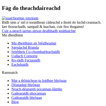
Fàg do theachdaireachd
Bidh sinn a’ strì ri toraidhean càileachd a thoirt do luchd-ceannach.
Iarr fiosrachadh, sampall & luachan, cuir fios thugainn!
Cuir a-steach iarrtas airson dealbhadh gnàthaichte
Mu dheidhinn
Mu dheidhinn an Stèidheadair
Sgeulachd Branda
Seirbheis Co-chomhairleachaidh
Uallach Corporra
Ro-ràdh Factaraidh
Eachdraidh
Rannsaich
Mar a thòisicheas tu loidhne bhrògan
Dèanadair bhrògan
Neach-dèanamh pocannan-làimhe
Gailearaidh phocannan
Gailearaidh bhrògan
Blog