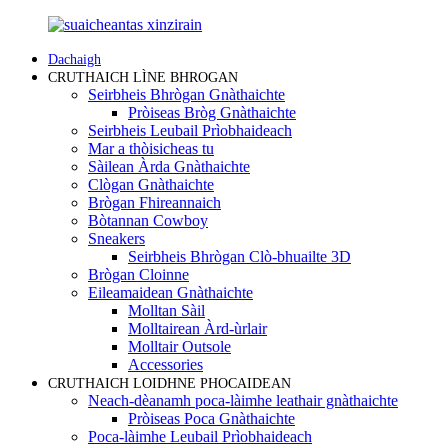
Dachaigh
CRUTHAICH LÌNE BHROGAN
Seirbheis Bhrògan Gnàthaichte
Pròiseas Bròg Gnàthaichte
Seirbheis Leubail Prìobhaideach
Mar a thòisicheas tu
Sàilean Àrda Gnàthaichte
Clògan Gnàthaichte
Brògan Fhireannaich
Bòtannan Cowboy
Sneakers
Seirbheis Bhrògan Clò-bhuailte 3D
Brògan Cloinne
Eileamaidean Gnàthaichte
Molltan Sàil
Molltairean Àrd-ùrlair
Molltair Outsole
Accessories
CRUTHAICH LOIDHNE PHOCAIDEAN
Neach-dèanamh poca-làimhe leathair gnàthaichte
Pròiseas Poca Gnàthaichte
Poca-làimhe Leubail Prìobhaideach