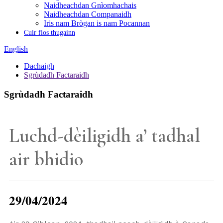
Naidheachdan Gnìomhachais
Naidheachdan Companaidh
Iris nam Brògan is nam Pocannan
Cuir fios thugainn
English
Dachaigh
Sgrùdadh Factaraidh
Sgrùdadh Factaraidh
Luchd-dèiligidh a’ tadhal
air bhidio
29/04/2024