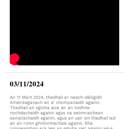
03/11/2024
Air 11 Màrt 2024, thadhail ar neach-dèiligidh
Ameireaganach air a’ chompanaidh againn.
Thadhail an sgioba aice air an loidhne
riochdachaidh againn agus na seòmraichean
samplachaidh againn, agus an uair sin thadhail iad
air an roinn ghnìomhachais againn. Bha
coinneamhan aca leis an sgioba reic againn agus