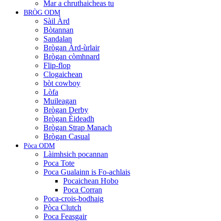
Mar a chruthaicheas tu
BRÒG ODM
Sàil Àrd
Bòtannan
Sandalan
Brògan Àrd-ùrlair
Brògan còmhnard
Flip-flop
Clogaichean
bòt cowboy
Lòfa
Muileagan
Brògan Derby
Brògan Èideadh
Brògan Strap Manach
Brògan Casual
Pòca ODM
Làimhsich pocannan
Poca Tote
Poca Gualainn is Fo-achlais
Pocaichean Hobo
Poca Corran
Poca-crois-bodhaig
Pòca Clutch
Poca Feasgair