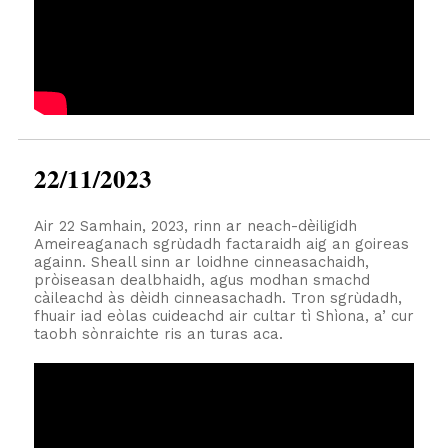
22/11/2023
Air 22 Samhain, 2023, rinn ar neach-dèiligidh
Ameireaganach sgrùdadh factaraidh aig an goireas
againn. Sheall sinn ar loidhne cinneasachaidh,
pròiseasan dealbhaidh, agus modhan smachd
càileachd às dèidh cinneasachadh. Tron sgrùdadh,
fhuair iad eòlas cuideachd air cultar tì Shìona, a’ cur
taobh sònraichte ris an turas aca.