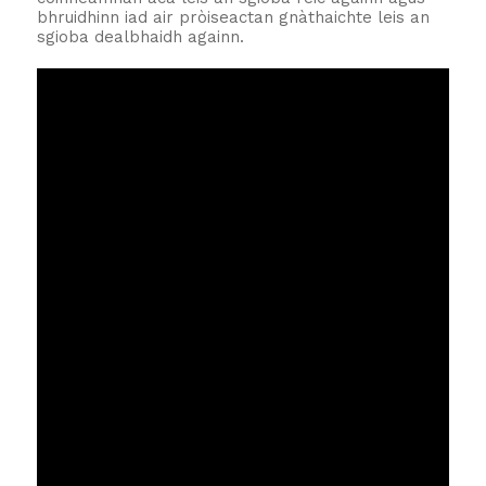
bhruidhinn iad air pròiseactan gnàthaichte leis an
sgioba dealbhaidh againn.