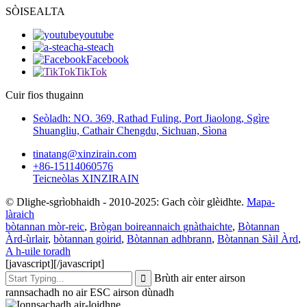
SÒISEALTA
youtube
a-steach
Facebook
TikTok
Cuir fios thugainn
Seòladh: NO. 369, Rathad Fuling, Port Jiaolong, Sgìre
Shuangliu, Cathair Chengdu, Sichuan, Sìona
tinatang@xinzirain.com
+86-15114060576
Teicneòlas XINZIRAIN
© Dlighe-sgrìobhaidh - 2010-2025: Gach còir glèidhte.
Mapa-
làraich
bòtannan mòr-reic
,
Brògan boireannaich gnàthaichte
,
Bòtannan
Àrd-ùrlair
,
bòtannan goirid
,
Bòtannan adhbrann
,
Bòtannan Sàil Àrd
,
A h-uile toradh
[javascript]
[/javascript]
Brùth air enter airson
rannsachadh no air ESC airson dùnadh