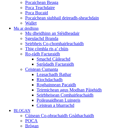
Pocaichean Beaga
Poca Teachdaire
Poca Bucaid
Pocaichean siubhail deireadh-sheachdain
Wallet
Mu ar deidhinn
Mu dheidhinn an Stèidheadair
Sgeulachd Branda
Seirbheis Co-chomhairleachaidh
Thig còmhla ris a’ chùis
Ro-ràdh Factaraidh
Smachd Càileachd
Sgrùdadh Factaraidh
Ceistean Cumanta
Leasachadh Bathar
Riochdachadh
Roghainnean Pacaidh
Teirmichean agus Modhan Pàighidh
Seirbheisean Comhairleachaidh
Poileasaidhean Luingeis
Ceistean a bharrachd
BLOGAN
Cùisean Co-obrachaidh Gnàthachaidh
POCA
Brògan