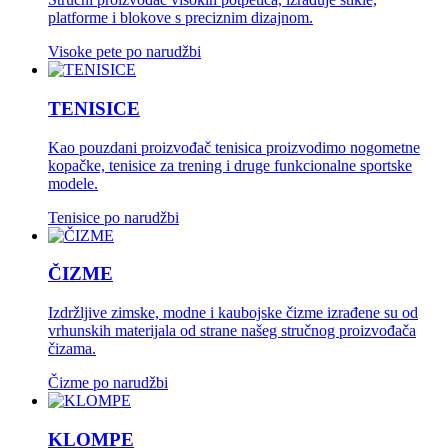
platforme i blokove s preciznim dizajnom.
Visoke pete po narudžbi
TENISICE
Kao pouzdani proizvođač tenisica proizvodimo nogometne
kopačke, tenisice za trening i druge funkcionalne sportske
modele.
Tenisice po narudžbi
ČIZME
Izdržljive zimske, modne i kaubojske čizme izrađene su od
vrhunskih materijala od strane našeg stručnog proizvođača
čizama.
Čizme po narudžbi
KLOMPE