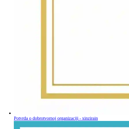
Potvrda o dobrotvornoj organizaciji - xinzirain