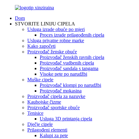
Dom
STVORITE LINIJU CIPELA
Usluga izrade obuće po mjeri
Proces izrade prilagođenih cipela
Usluga privatne robne marke
Kako započeti
Proizvođač ženske obuće
Proizvođač ženskih ravnih cipela
Proizvođač vudbenih cipela
Proizvođač sandala s tangama
Visoke pete po narudžbi
Muške cipele
Proizvođač klompi po narudžbi
Proizvođač mokasina
Proizvođač cipela za nazuvke
Kaubojske čizme
Proizvođač sportske obuće
Tenisice
Usluga 3D printanja cipela
Dječje cipele
Prilagođeni elementi
Kalupi za pete