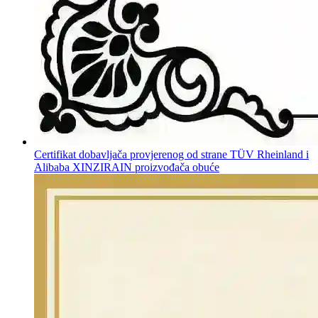
Certifikat dobavljača provjerenog od strane TÜV Rheinland i
Alibaba XINZIRAIN proizvođača obuće