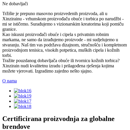
Ne dobavljači
Tržište je prepuno masovno proizvedenih proizvoda, ali u
Xinzirainu - vrhunskom proizvođaču obuće i torbica po narudžbi -
mi se ističemo. Surađujemo s vizionarskim kreatorima koji pomiču
granice.
Kao iskusni proizvođači obuće i cipela s privatnim robnim
markama, ne samo da izrađujemo proizvode - mi sudjelujemo u
stvaranju. Naš tim vas podržava dizajnom, stručnošću i kompletnom
proizvodnjom tenisica, visokih potpetica, muških cipela i kožnih
torbi.
Tražite pouzdanog dobavljača obuće ili tvornicu kožnih torbica?
Xinzirain nudi kvalitetnu izradu i prilagođena rješenja kojima
možete vjerovati. Izgradimo zajedno nešto sjajno.
O nama
Certificirana proizvodnja za globalne
brendove