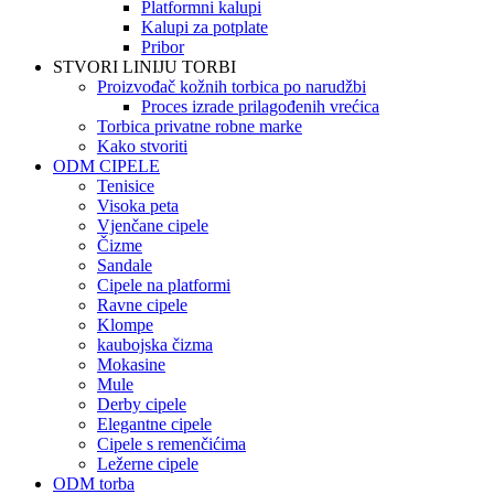
Platformni kalupi
Kalupi za potplate
Pribor
STVORI LINIJU TORBI
Proizvođač kožnih torbica po narudžbi
Proces izrade prilagođenih vrećica
Torbica privatne robne marke
Kako stvoriti
ODM CIPELE
Tenisice
Visoka peta
Vjenčane cipele
Čizme
Sandale
Cipele na platformi
Ravne cipele
Klompe
kaubojska čizma
Mokasine
Mule
Derby cipele
Elegantne cipele
Cipele s remenčićima
Ležerne cipele
ODM torba