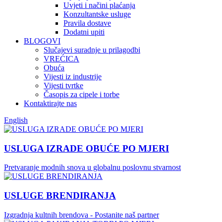
Uvjeti i načini plaćanja
Konzultantske usluge
Pravila dostave
Dodatni upiti
BLOGOVI
Slučajevi suradnje u prilagodbi
VREĆICA
Obuća
Vijesti iz industrije
Vijesti tvrtke
Časopis za cipele i torbe
Kontaktirajte nas
English
USLUGA IZRADE OBUĆE PO MJERI
Pretvaranje modnih snova u globalnu poslovnu stvarnost
USLUGE BRENDIRANJA
Izgradnja kultnih brendova - Postanite naš partner