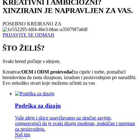
KREATIVNI I AMBICIOZNI?
XINZIRAIN JE NAPRAVLJEN ZA VAS.
POSEBNO KREIRANO ZA
PRIJAVITE SE ODMAH
ŠTO ŽELIŠ?
Svaki brend počinje s idejom.
Kreativac
OEM i ODM proizvođač
za cipele i torbe, pomažući
brendovima da rastu dizajnom, izradom i proizvodnjom po narudžbi.
Evo nekoliko stvari koje možemo učiniti za vas
Podrška za dizajn
Vaše ideje i skice usavršavamo uz stručne savjete,
osiguravajući da je svaki dizajn moderan, praktičan i spreman
za proizvodnju.
Naš tim