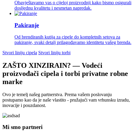
Obavještavamo vas o cijeloj proizvodnji kako bismo osigurali
dosljednu kvalitetu i nesmetan napredak.
Pakiranje
Od brendiranih kutija za cipele do kompletnih setova za
pakiranje, svaki detalj prilagođavamo identitetu vašeg brenda.
Stvori liniju cipela
Stvori liniju torbi
ZAŠTO XINZIRAIN? — Vodeći
proizvođači cipela i torbi privatne robne
marke
Ovo je temelj našeg partnerstva. Prema vašem poslovanju
postupamo kao da je naše vlastito - pružajući vam vrhunsku izradu,
inovacije i pouzdanost.
Mi smo partneri