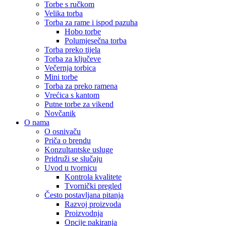
Torbe s ručkom
Velika torba
Torba za rame i ispod pazuha
Hobo torbe
Polumjesečna torba
Torba preko tijela
Torba za ključeve
Večernja torbica
Mini torbe
Torba za preko ramena
Vrećica s kantom
Putne torbe za vikend
Novčanik
O nama
O osnivaču
Priča o brendu
Konzultantske usluge
Pridruži se slučaju
Uvod u tvornicu
Kontrola kvalitete
Tvornički pregled
Često postavljana pitanja
Razvoj proizvoda
Proizvodnja
Opcije pakiranja