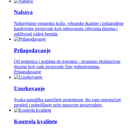
Nabava
Nabavljamo vegansku kožu, vrhunske tkanine i prilagođene
hardverske proizvode koji odgovaraju ciljevima dizajna i
održivosti vašeg brenda.
Prilagođavanje
Od potpetica i potplata do logotipa - stvaramo ekskluzivne
dizajne koji vaše proizvode čine jedinstvenima.
Prilagođavanje
Uzorkovanje
Svaka narudžba započinje prototipom, što vam omogućuje
pregled i poboljšanje prije masovne proizvodnje.
Kontrola kvalitete