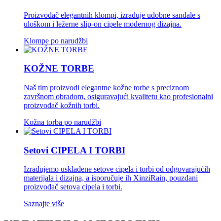
Proizvođač elegantnih klompi, izrađuje udobne sandale s
uloškom i ležerne slip-on cipele modernog dizajna.
Klompe po narudžbi
KOŽNE TORBE
Naš tim proizvodi elegantne kožne torbe s preciznom
završnom obradom, osiguravajući kvalitetu kao profesionalni
proizvođač kožnih torbi.
Kožna torba po narudžbi
Setovi CIPELA I TORBI
Izrađujemo usklađene setove cipela i torbi od odgovarajućih
materijala i dizajna, a isporučuje ih XinziRain, pouzdani
proizvođač setova cipela i torbi.
Saznajte više