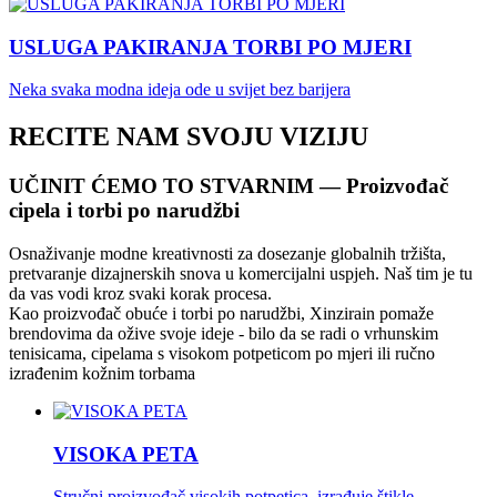
USLUGA PAKIRANJA TORBI PO MJERI
Neka svaka modna ideja ode u svijet bez barijera
RECITE NAM SVOJU VIZIJU
UČINIT ĆEMO TO STVARNIM — Proizvođač
cipela i torbi po narudžbi
Osnaživanje modne kreativnosti za dosezanje globalnih tržišta,
pretvaranje dizajnerskih snova u komercijalni uspjeh. Naš tim je tu
da vas vodi kroz svaki korak procesa.
Kao proizvođač obuće i torbi po narudžbi, Xinzirain pomaže
brendovima da ožive svoje ideje - bilo da se radi o vrhunskim
tenisicama, cipelama s visokom potpeticom po mjeri ili ručno
izrađenim kožnim torbama
VISOKA PETA
Stručni proizvođač visokih potpetica, izrađuje štikle,