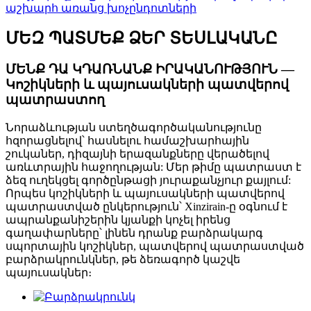
աշխարհ առանց խոչընդոտների
ՄԵԶ ՊԱՏՄԵՔ ՁԵՐ ՏԵՍԼԱԿԱՆԸ
ՄԵՆՔ ԴԱ ԿԴԱՌՆԱՆՔ ԻՐԱԿԱՆՈՒԹՅՈՒՆ —
Կոշիկների և պայուսակների պատվերով
պատրաստող
Նորաձևության ստեղծագործականությունը
հզորացնելով՝ հասնելու համաշխարհային
շուկաներ, դիզայնի երազանքները վերածելով
առևտրային հաջողության: Մեր թիմը պատրաստ է
ձեզ ուղեկցել գործընթացի յուրաքանչյուր քայլում:
Որպես կոշիկների և պայուսակների պատվերով
պատրաստված ընկերություն՝ Xinzirain-ը օգնում է
ապրանքանիշերին կյանքի կոչել իրենց
գաղափարները՝ լինեն դրանք բարձրակարգ
սպորտային կոշիկներ, պատվերով պատրաստված
բարձրակրունկներ, թե ձեռագործ կաշվե
պայուսակներ։