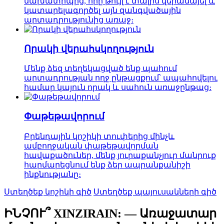
նախատիպից, որը թույլ է տալիս վերանայել և
կատարելագործել այն զանգվածային
արտադրությունից առաջ։
Որակի վերահսկողություն
Մենք ձեզ տեղեկացված ենք պահում
արտադրության ողջ ընթացքում՝ ապահովելու
համար կայուն որակ և սահուն առաջընթաց։
Փաթեթավորում
Բրենդային կոշիկի տուփերից մինչև
ամբողջական փաթեթավորման
հավաքածուներ, մենք յուրաքանչյուր մանրուք
հարմարեցնում ենք ձեր ապրանքանիշի
ինքնությանը։
Ստեղծեք կոշիկի գիծ
Ստեղծեք պայուսակների գիծ
ԻՆՉՈՒ՞ XINZIRAIN: — Առաջատար