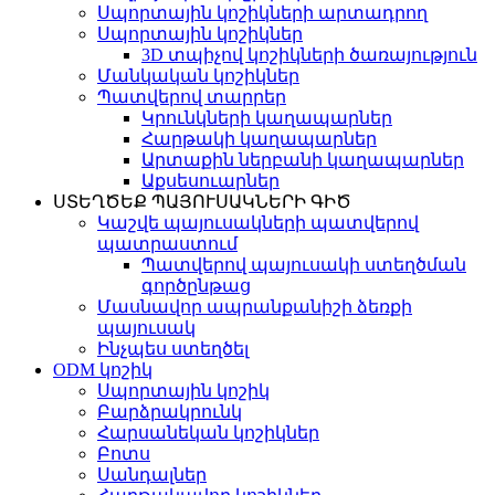
Սպորտային կոշիկների արտադրող
Սպորտային կոշիկներ
3D տպիչով կոշիկների ծառայություն
Մանկական կոշիկներ
Պատվերով տարրեր
Կրունկների կաղապարներ
Հարթակի կաղապարներ
Արտաքին ներբանի կաղապարներ
Աքսեսուարներ
ՍՏԵՂԾԵՔ ՊԱՅՈՒՍԱԿՆԵՐԻ ԳԻԾ
Կաշվե պայուսակների պատվերով
պատրաստում
Պատվերով պայուսակի ստեղծման
գործընթաց
Մասնավոր ապրանքանիշի ձեռքի
պայուսակ
Ինչպես ստեղծել
ODM կոշիկ
Սպորտային կոշիկ
Բարձրակրունկ
Հարսանեկան կոշիկներ
Բոտս
Սանդալներ