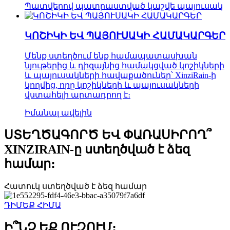
Պատվերով պատրաստված կաշվե պայուսակ
ԿՈՇԻԿԻ ԵՎ ՊԱՅՈՒՍԱԿԻ ՀԱՄԱԿԱՐԳԵՐ
Մենք ստեղծում ենք համապատասխան
նյութերից և դիզայնից համակցված կոշիկների
և պայուսակների հավաքածուներ՝ XinziRain-ի
կողմից, որը կոշիկների և պայուսակների
վստահելի արտադրող է։
Իմանալ ավելին
ՍՏԵՂԾԱԳՈՐԾ ԵՎ ՓԱՌԱՍԻՐՈՂ՞
XINZIRAIN-ը ստեղծված է ձեզ
համար։
Հատուկ ստեղծված է ձեզ համար
ԴԻՄԵՔ ՀԻՄԱ
Ի՞ՆՉ ԵՔ ՈՒԶՈՒՄ։