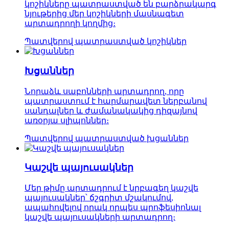
կոշիկները պատրաստված են բարձրակարգ
նյութերից մեր կոշիկների մասնագետ
արտադրողի կողմից։
Պատվերով պատրաստված կոշիկներ
Խցաններ
Նորաձև սաբոնների արտադրող, որը
պատրաստում է հարմարավետ ներբանով
սանդալներ և ժամանակակից դիզայնով
առօրյա սլիպոններ։
Պատվերով պատրաստված խցաններ
Կաշվե պայուսակներ
Մեր թիմը արտադրում է նրբագեղ կաշվե
պայուսակներ՝ ճշգրիտ մշակումով,
ապահովելով որակ որպես պրոֆեսիոնալ
կաշվե պայուսակների արտադրող։