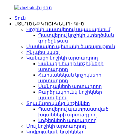
Տուն
ՍՏԵՂԾԵՔ ԿՈՇԻԿՆԵՐԻ ԳԻԾ
Կոշիկի պատվերով սպասարկում
Պատվերով կոշիկի ստեղծման
գործընթաց
Մասնավոր պիտակի ծառայություն
Ինչպես սկսել
Կանացի կոշիկի արտադրող
Կանացի հարթ կոշիկների
արտադրող
Հարսանեկան կոշիկների
արտադրող
Սանդալների արտադրող
Բարձրակրունկ կոշիկներ
պատվերով
Տղամարդկանց կոշիկներ
Պատվերով պատրաստված
խցանների արտադրող
Լոֆերների արտադրող
Մուլ կոշիկի արտադրող
Կովբոյական կոշիկներ