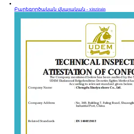
Բարեգործական վկայական - xinzirain