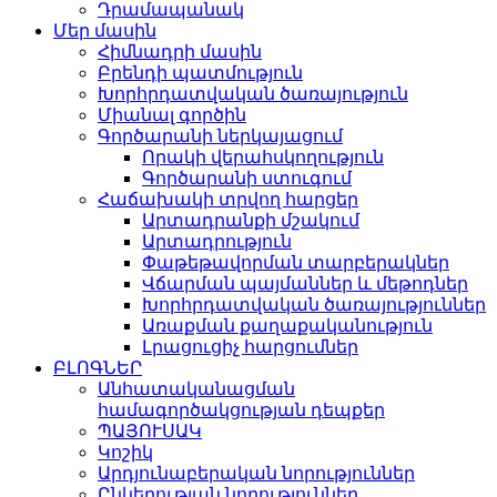
Դրամապանակ
Մեր մասին
Հիմնադրի մասին
Բրենդի պատմություն
Խորհրդատվական ծառայություն
Միանալ գործին
Գործարանի ներկայացում
Որակի վերահսկողություն
Գործարանի ստուգում
Հաճախակի տրվող հարցեր
Արտադրանքի մշակում
Արտադրություն
Փաթեթավորման տարբերակներ
Վճարման պայմաններ և մեթոդներ
Խորհրդատվական ծառայություններ
Առաքման քաղաքականություն
Լրացուցիչ հարցումներ
ԲԼՈԳՆԵՐ
Անհատականացման
համագործակցության դեպքեր
ՊԱՅՈՒՍԱԿ
Կոշիկ
Արդյունաբերական նորություններ
Ընկերության նորություններ