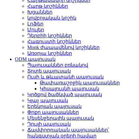
Հարթակավոր կոշիկներ
Հարթ կոշիկներ
Խցաններ
կովբոյական կոշիկ
Լոֆեր
Մուլեր
Դերբիի կոշիկներ
Հագուստի կոշիկներ
Monk ժապավենով կոշիկներ
Առօրյա կոշիկներ
ODM պայուսակ
Պայուսակներ բռնակով
Տոտե պայուսակ
Ուսի և թևատակի պայուսակ
Թափառաշրջիկ պայուսակներ
Կիսալուսնի պայուսակ
Կրծքով ծածկված պայուսակ
Կլաչ պայուսակ
Երեկոյան պայուսակ
Փոքր պայուսակներ
Մեսենջերային պայուսակ
Դույլի պայուսակ
Ճամփորդական պայուսակներ՝
հանգստյան օրերի համար