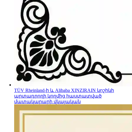
TÜV Rheinland-ի և Alibaba XINZIRAIN կոշիկի
արտադրողի կողմից հաստատված
մատակարարի վկայական