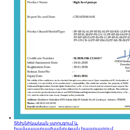
Տեխնիկական ստուգում և
համապատասխանության հաստատում