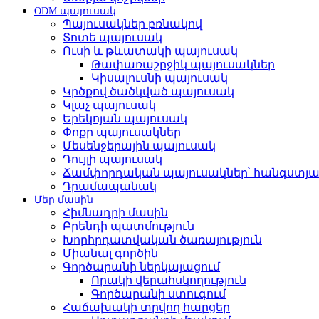
ODM պայուսակ
Պայուսակներ բռնակով
Տոտե պայուսակ
Ուսի և թևատակի պայուսակ
Թափառաշրջիկ պայուսակներ
Կիսալուսնի պայուսակ
Կրծքով ծածկված պայուսակ
Կլաչ պայուսակ
Երեկոյան պայուսակ
Փոքր պայուսակներ
Մեսենջերային պայուսակ
Դույլի պայուսակ
Ճամփորդական պայուսակներ՝ հանգստյա
Դրամապանակ
Մեր մասին
Հիմնադրի մասին
Բրենդի պատմություն
Խորհրդատվական ծառայություն
Միանալ գործին
Գործարանի ներկայացում
Որակի վերահսկողություն
Գործարանի ստուգում
Հաճախակի տրվող հարցեր