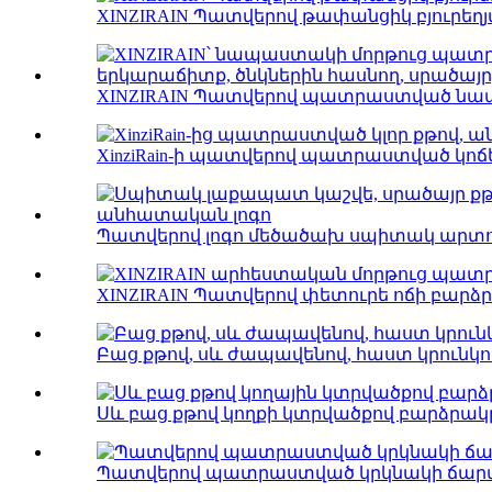
XINZIRAIN Պատվերով թափանցիկ բյուրեղյա
XINZIRAIN Պատվերով պատրաստված նապ
XinziRain-ի պատվերով պատրաստված կոճե
Պատվերով լոգո մեծածախ սպիտակ արտոն
XINZIRAIN Պատվերով փետուրե ոճի բարձրա
Բաց քթով, սև ժապավենով, հաստ կրունկո
Սև բաց քթով կողքի կտրվածքով բարձրակրո
Պատվերով պատրաստված կրկնակի ճարմա