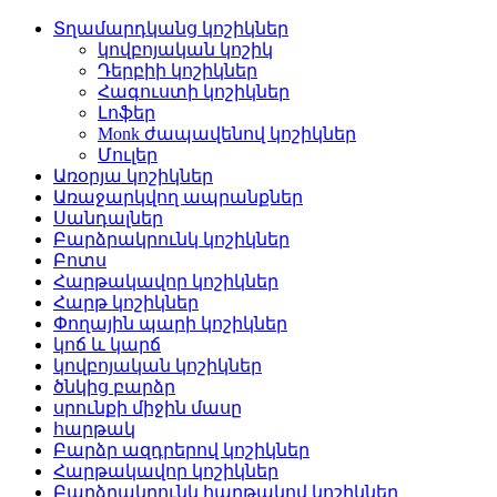
Տղամարդկանց կոշիկներ
կովբոյական կոշիկ
Դերբիի կոշիկներ
Հագուստի կոշիկներ
Լոֆեր
Monk ժապավենով կոշիկներ
Մուլեր
Առօրյա կոշիկներ
Առաջարկվող ապրանքներ
Սանդալներ
Բարձրակրունկ կոշիկներ
Բոտս
Հարթակավոր կոշիկներ
Հարթ կոշիկներ
Փողային պարի կոշիկներ
կոճ և կարճ
կովբոյական կոշիկներ
ծնկից բարձր
սրունքի միջին մասը
հարթակ
Բարձր ազդրերով կոշիկներ
Հարթակավոր կոշիկներ
Բարձրակրունկ հարթակով կոշիկներ