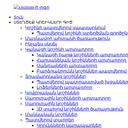
Տուն
ՍՏԵՂԾԵՔ ԿՈՇԻԿՆԵՐԻ ԳԻԾ
Կոշիկի պատվերով սպասարկում
Պատվերով կոշիկի ստեղծման գործը
Մասնավոր պիտակի ծառայություն
Ինչպես սկսել
Կանացի կոշիկի արտադրող
Կանացի հարթ կոշիկների արտադրո
Հարսանեկան կոշիկների արտադրող
Սանդալների արտադրող
Բարձրակրունկ կոշիկներ պատվերով
Տղամարդկանց կոշիկներ
Պատվերով պատրաստված խցաններ
Լոֆերների արտադրող
Կովբոյական կոշիկներ
Սպորտային կոշիկների արտադրող
Սպորտային կոշիկներ
3D տպիչով կոշիկների ծառայություն
Մանկական կոշիկներ
Պատվերով տարրեր
Կրունկների կաղապարներ