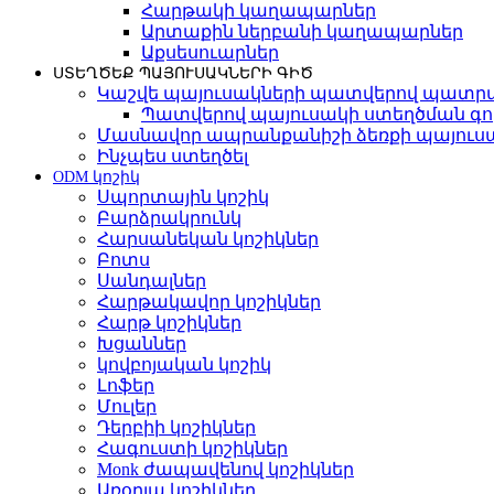
Հարթակի կաղապարներ
Արտաքին ներբանի կաղապարներ
Աքսեսուարներ
ՍՏԵՂԾԵՔ ՊԱՅՈՒՍԱԿՆԵՐԻ ԳԻԾ
Կաշվե պայուսակների պատվերով պատր
Պատվերով պայուսակի ստեղծման գ
Մասնավոր ապրանքանիշի ձեռքի պայուս
Ինչպես ստեղծել
ODM կոշիկ
Սպորտային կոշիկ
Բարձրակրունկ
Հարսանեկան կոշիկներ
Բոտս
Սանդալներ
Հարթակավոր կոշիկներ
Հարթ կոշիկներ
Խցաններ
կովբոյական կոշիկ
Լոֆեր
Մուլեր
Դերբիի կոշիկներ
Հագուստի կոշիկներ
Monk ժապավենով կոշիկներ
Առօրյա կոշիկներ