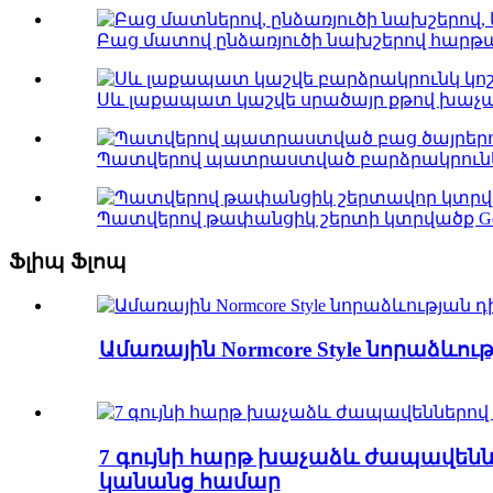
Բաց մատով ընձառյուծի նախշերով հարթակ
Սև լաքապատ կաշվե սրածայր քթով խաչա
Պատվերով պատրաստված բարձրակրունկ կոշիկնե
Պատվերով թափանցիկ շերտի կտրվածք Gem C
Ֆլիպ Ֆլոպ
Ամառային Normcore Style նորաձ
7 գույնի հարթ խաչաձև ժապավենն
կանանց համար