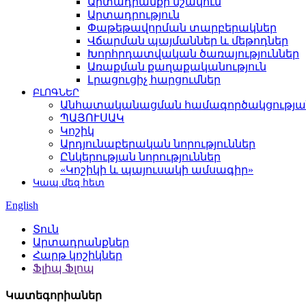
Արտադրանքի մշակում
Արտադրություն
Փաթեթավորման տարբերակներ
Վճարման պայմաններ և մեթոդներ
Խորհրդատվական ծառայություններ
Առաքման քաղաքականություն
Լրացուցիչ հարցումներ
ԲԼՈԳՆԵՐ
Անհատականացման համագործակցությա
ՊԱՅՈՒՍԱԿ
Կոշիկ
Արդյունաբերական նորություններ
Ընկերության նորություններ
«Կոշիկի և պայուսակի ամսագիր»
Կապ մեզ հետ
English
Տուն
Արտադրանքներ
Հարթ կոշիկներ
Ֆլիպ Ֆլոպ
Կատեգորիաներ