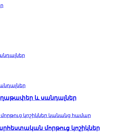
հողաթափեր և սանդալներ
հեստական ​​մորթուց կոշիկներ