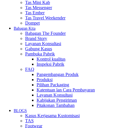
Tas Mini Kab
Tas Messenger
Tas Ember
Tas Travel Weekender
Dompet
Babagan Kita
Babagan The Founder
Brand Story
Layanan Konsultasi
Gabung Kasus
Pambuka Pabrik
Kontrol kualitas
Inspeksi Pabrik
FAQ
Pangembangan Produk
Produksi
Pilihan Packaging
Katentuan lan Cara Pembayaran
Layanan Konsultasi
Kabijakan Pengiriman
Pitakonan Tambahan
BLOGS
Kasus Kerjasama Kustomisasi
TAS
Footwear