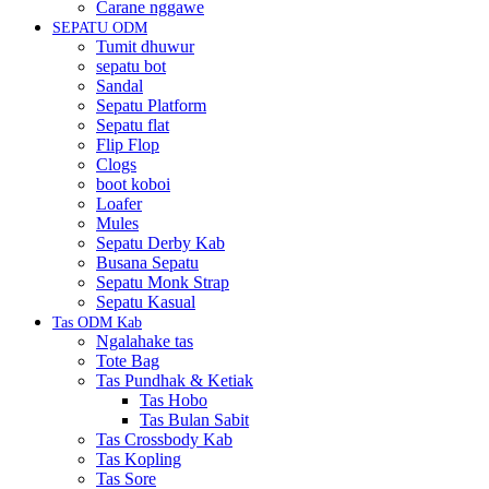
Carane nggawe
SEPATU ODM
Tumit dhuwur
sepatu bot
Sandal
Sepatu Platform
Sepatu flat
Flip Flop
Clogs
boot koboi
Loafer
Mules
Sepatu Derby Kab
Busana Sepatu
Sepatu Monk Strap
Sepatu Kasual
Tas ODM Kab
Ngalahake tas
Tote Bag
Tas Pundhak & Ketiak
Tas Hobo
Tas Bulan Sabit
Tas Crossbody Kab
Tas Kopling
Tas Sore