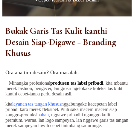
Bukak Garis Tas Kulit kanthi
Desain Siap-Digawe + Branding
Khusus
Ora ana tim desain? Ora masalah.
Minangka profesional
produsen tas label pribadi
, kita mbantu
merek fashion, pengecer, lan grosir ngetokake koleksi tas kulit
kanthi cepet-tanpa perlu desain asli.
kita
layanan tas tangan khusus
nggabungake kacepetan label
pribadi karo merek fleksibel. Pilih saka macem-macem siap-
kanggo-produksi
bahan
, nggawe pribadhi nganggo kulit
premium, warna, lan logo sampeyan, lan nggawe garis tas tangan
merek sampeyan luwih cepet tinimbang sadurunge.