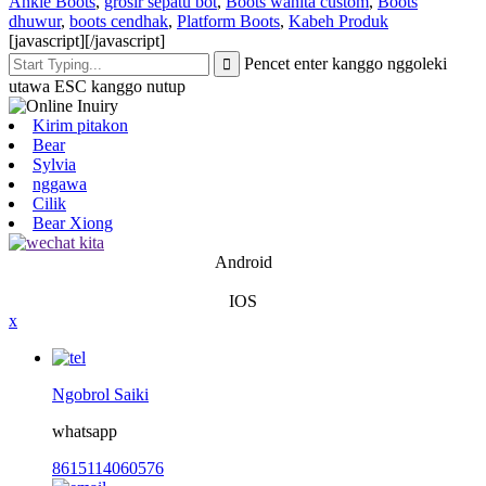
Ankle Boots
,
grosir sepatu bot
,
Boots wanita custom
,
Boots
dhuwur
,
boots cendhak
,
Platform Boots
,
Kabeh Produk
[javascript]
[/javascript]
Pencet enter kanggo nggoleki
utawa ESC kanggo nutup
Kirim pitakon
Bear
Sylvia
nggawa
Cilik
Bear Xiong
Android
IOS
x
Ngobrol Saiki
whatsapp
8615114060576