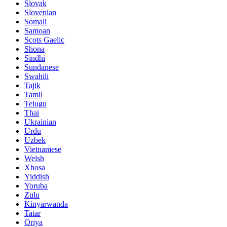
Slovak
Slovenian
Somali
Samoan
Scots Gaelic
Shona
Sindhi
Sundanese
Swahili
Tajik
Tamil
Telugu
Thai
Ukrainian
Urdu
Uzbek
Vietnamese
Welsh
Xhosa
Yiddish
Yoruba
Zulu
Kinyarwanda
Tatar
Oriya