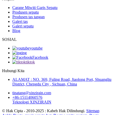
Carane Miwiti Garis Sepatu
Produsen sepatu
Produsen tas tangan
Galeri tas
Galeri sepatu
Blog
SOSIAL
youtube
ing
Facebook
tiktok
Hubungi Kita
ALAMAT : NO. 369, Fuling Road, Jiaolong Port, Shuangliu
District, Chengdu City , Sichuan, China
tinatang@xinzirain.com
+86-15114060576
Teknologi XINZIRAIN
© Hak Cipta - 2010-2025 : Kabeh Hak Dilindungi.
Sitemap