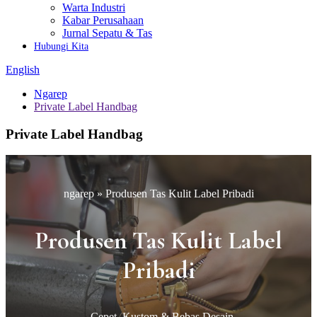
Warta Industri
Kabar Perusahaan
Jurnal Sepatu & Tas
Hubungi Kita
English
Ngarep
Private Label Handbag
Private Label Handbag
ngarep » Produsen Tas Kulit Label Pribadi
Produsen Tas Kulit Label
Pribadi
- Cepet, Kustom & Bebas Desain