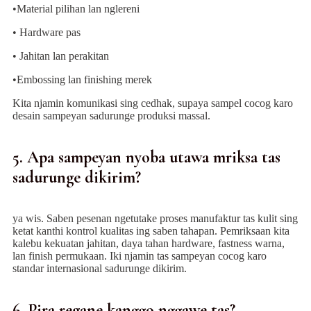
•Material pilihan lan nglereni
• Hardware pas
• Jahitan lan perakitan
•
Embossing lan finishing merek
Kita njamin komunikasi sing cedhak, supaya sampel cocog karo
desain sampeyan sadurunge produksi massal.
5. Apa sampeyan nyoba utawa mriksa tas
sadurunge dikirim?
ya wis. Saben pesenan ngetutake proses manufaktur tas kulit sing
ketat kanthi kontrol kualitas ing saben tahapan. Pemriksaan kita
kalebu kekuatan jahitan, daya tahan hardware, fastness warna,
lan finish permukaan. Iki njamin tas sampeyan cocog karo
standar internasional sadurunge dikirim.
6. Pira regane kanggo nggawe tas?