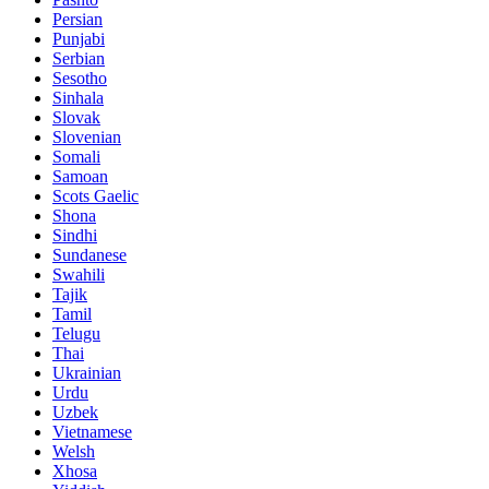
Persian
Punjabi
Serbian
Sesotho
Sinhala
Slovak
Slovenian
Somali
Samoan
Scots Gaelic
Shona
Sindhi
Sundanese
Swahili
Tajik
Tamil
Telugu
Thai
Ukrainian
Urdu
Uzbek
Vietnamese
Welsh
Xhosa