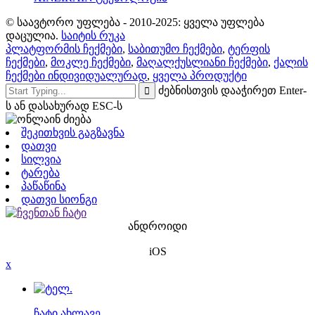
© საავტორო უფლება - 2010-2025: ყველა უფლება
დაცულია.
საიტის რუკა
პლატფორმის ჩექმები
,
საბითუმო ჩექმები
,
ტერფის
ჩექმები
,
მოკლე ჩექმები
,
მაღალქუსლიანი ჩექმები
,
ქალის
ჩექმები ინდივიდუალურად
,
ყველა პროდუქტი
ძებნისთვის დააჭირეთ Enter-
ს ან დასახურად ESC-ს
შეკითხვის გაგზავნა
დათვი
სილვია
ტარება
პაწაწინა
დათვი სიონგი
ანდროიდი
iOS
x
ჩატი ახლავე