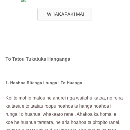
WHAKAPAKI MAI
To Tatou Tukatuka Hanganga
1. Hoahoa Ritenga I runga i To Huanga
Kei te mohio matou he ahurei nga waitohu katoa, no reira
ka taea e to taatau roopu hoahoa te hanga hoahoa i
runga i o huahua, whakaaro ranei. Ahakoa ka homai e
koe he huahua taratara, he ariā hoahoa taipitopito ranei,