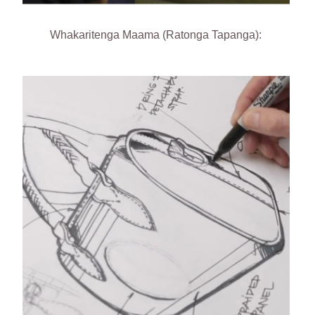
Whakaritenga Maama (Ratonga Tapanga):