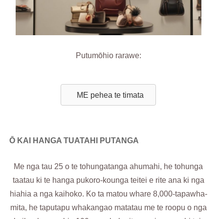
Putumōhio rarawe:
ME pehea te timata
Ō KAI HANGA TUATAHI PUTANGA
Me nga tau 25 o te tohungatanga ahumahi, he tohunga
taatau ki te hanga pukoro-kounga teitei e rite ana ki nga
hiahia a nga kaihoko. Ko ta matou whare 8,000-tapawha-
mita, he taputapu whakangao matatau me te roopu o nga