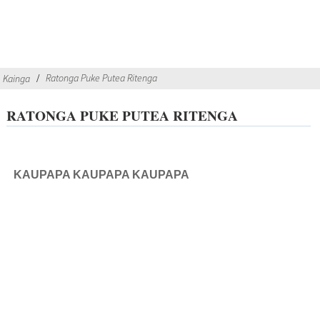
Ratonga Puke Putea Ritenga
Kainga
RATONGA PUKE PUTEA RITENGA
KAUPAPA KAUPAPA KAUPAPA
Hurihia o moemoea hoahoa pukoro ki te tohu tipu me o maatau
ratonga hanga tohunga. He tohunga taatau ki te awhina i nga
kaihoko ki te whakarewa me te whakawhanui i nga raina
pukoro papai, e tuku ana i nga otinga tapanga motuhake me nga
mea iti me te tere tere. Mai i nga mahi a te kaihoahoa tae atu ki
nga kohinga hiako vegan, ka ora tonu to tirohanga me nga mahi