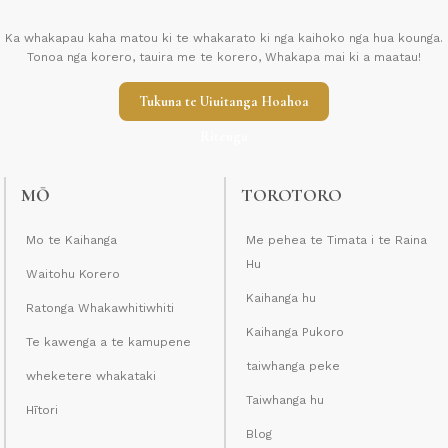
Ka whakapau kaha matou ki te whakarato ki nga kaihoko nga hua kounga.
Tonoa nga korero, tauira me te korero, Whakapa mai ki a maatau!
Tukuna te Uiuitanga Hoahoa
Ritenga
MŌ
TOROTORO
Mo te Kaihanga
Me pehea te Timata i te Raina
Hu
Waitohu Korero
Kaihanga hu
Ratonga Whakawhitiwhiti
Kaihanga Pukoro
Te kawenga a te kamupene
taiwhanga peke
wheketere whakataki
Taiwhanga hu
Hītori
Blog