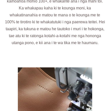
kaihoahoa mohio 100+, e whakarite ana i nga mahi toi.
Ka whakapau kaha ki te kounga moni, ka
whakatinanahia e matou te mana o te kounga me te
100% te tirotiro ki te whakatutuki i nga paerewa teitei. Hei
taapiri, ka tukuna e matou he tautoko i muri i te hokonga,
tae atu ki te ratonga kotahi-a-kotahi me nga hononga
utanga pono, e kii ana i te wa tika me te haumaru.