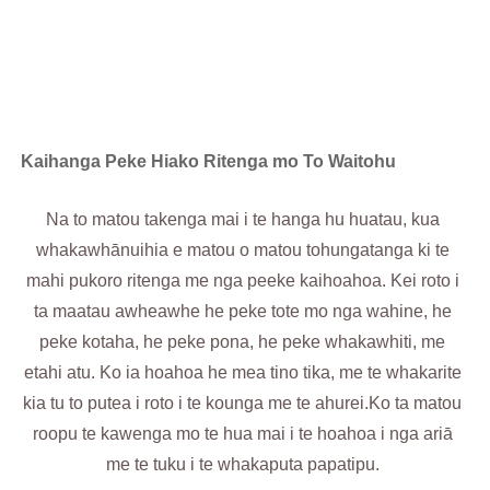
toi e rite ana ki nga hiahia o to waitohu.
Kaihanga Peke Hiako Ritenga mo To Waitohu
Na to matou takenga mai i te hanga hu huatau, kua
whakawhānuihia e matou o matou tohungatanga ki te
mahi pukoro ritenga me nga peeke kaihoahoa. Kei roto i
ta maatau awheawhe he peke tote mo nga wahine, he
peke kotaha, he peke pona, he peke whakawhiti, me
etahi atu. Ko ia hoahoa he mea tino tika, me te whakarite
kia tu to putea i roto i te kounga me te ahurei.Ko ta matou
roopu te kawenga mo te hua mai i te hoahoa i nga ariā
me te tuku i te whakaputa papatipu.