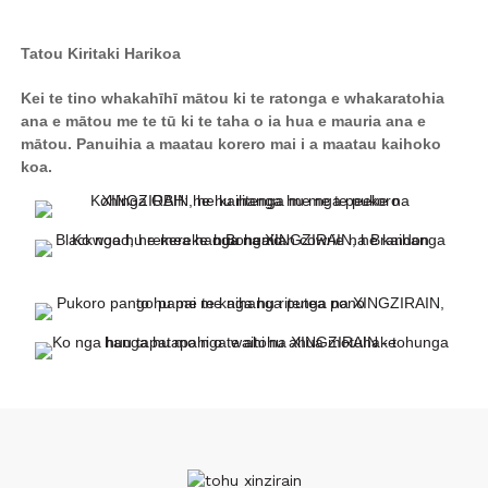
Tatou Kiritaki Harikoa
Kei te tino whakahīhī mātou ki te ratonga e whakaratohia
ana e mātou me te tū ki te taha o ia hua e mauria ana e
mātou. Panuihia a maatau korero mai i a maatau kaihoko
koa.