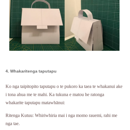
4. Whakaritenga taputapu
Ko nga taipitopito taputapu o te pukoro ka taea te whakanui ake
i tona ahua me te mahi. Ka tukuna e matou he ratonga
whakarite taputapu matawhānui:
Ritenga Kutuu: Whiriwhiria mai i nga momo rauemi, rahi me
nga tae.