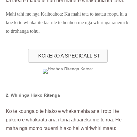
ka taea e matou te huri hei mahere whakaputa ka taea.
Mahi tahi me nga Kaihoahoa: Ka mahi tata to taatau roopu ki a
koe ki te whakarite kia rite te hoahoa me nga whiringa rauemi ki
to tirohanga tohu.
KORERO A SPECICALLIST
2. Whiringa Hiako Ritenga
Ko te kounga o te hiako e whakamahia ana i roto i te
pukoro e whakaatu ana i tona ahuareka me te roa. He
maha nga momo rauemi hiako hei whiriwhiri maau: