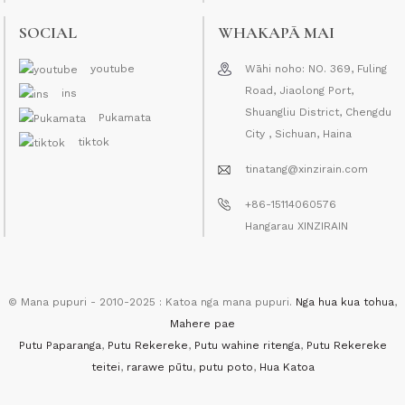
SOCIAL
WHAKAPĀ MAI
youtube
Wāhi noho: NO. 369, Fuling
Road, Jiaolong Port,
ins
Shuangliu District, Chengdu
Pukamata
City , Sichuan, Haina
tiktok
tinatang@xinzirain.com
+86-15114060576
Hangarau XINZIRAIN
© Mana pupuri - 2010-2025 : Katoa nga mana pupuri.
Nga hua kua tohua
,
Mahere pae
Putu Paparanga
,
Putu Rekereke
,
Putu wahine ritenga
,
Putu Rekereke
teitei
,
rarawe pūtu
,
putu poto
,
Hua Katoa