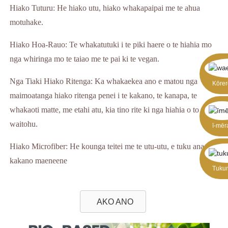
Hiako Tuturu: He hiako utu, hiako whakapaipai me te ahua
motuhake.
Hiako Hoa-Rauo: Te whakatutuki i te piki haere o te hiahia mo
nga whiringa mo te taiao me te pai ki te vegan.
Nga Tiaki Hiako Ritenga: Ka whakaekea ano e matou nga
Kōrer
maimoatanga hiako ritenga penei i te kakano, te kanapa, te
whakaoti matte, me etahi atu, kia tino rite ki nga hiahia o to
waitohu.
ī-mēr
Hiako Microfiber: He kounga teitei me te utu-utu, e tuku ana i te
kakano maeneene
Tukun
AKO ANO