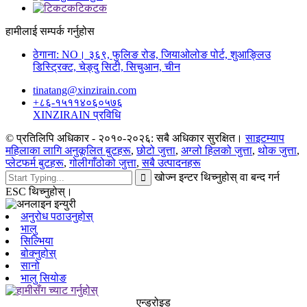
टिकटक
हामीलाई सम्पर्क गर्नुहोस
ठेगाना: NO। ३६९, फुलिङ रोड, जियाओलोङ पोर्ट, शुआङ्लिउ
डिस्ट्रिक्ट, चेङ्दु सिटी, सिचुआन, चीन
tinatang@xinzirain.com
+८६-१५११४०६०५७६
XINZIRAIN प्रविधि
© प्रतिलिपि अधिकार - २०१०-२०२६: सबै अधिकार सुरक्षित।
साइटम्याप
महिलाका लागि अनुकूलित बुटहरू
,
छोटो जुत्ता
,
अग्लो हिलको जुत्ता
,
थोक जुत्ता
,
प्लेटफर्म बुटहरू
,
गोलीगाँठोको जुत्ता
,
सबै उत्पादनहरू
खोज्न इन्टर थिच्नुहोस् वा बन्द गर्न
ESC थिच्नुहोस्।
अनुरोध पठाउनुहोस्
भालु
सिल्भिया
बोक्नुहोस्
सानो
भालु सियोङ
एन्ड्रोइड