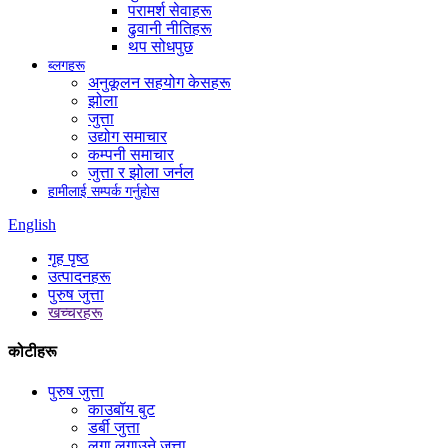
परामर्श सेवाहरू
ढुवानी नीतिहरू
थप सोधपुछ
ब्लगहरू
अनुकूलन सहयोग केसहरू
झोला
जुत्ता
उद्योग समाचार
कम्पनी समाचार
जुत्ता र झोला जर्नल
हामीलाई सम्पर्क गर्नुहोस
English
गृह पृष्ठ
उत्पादनहरू
पुरुष जुत्ता
खच्चरहरू
कोटीहरू
पुरुष जुत्ता
काउबॉय बुट
डर्बी जुत्ता
लुगा लगाउने जुत्ता