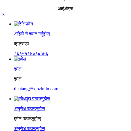
आईओएस
x
अहिले नै च्याट गर्नुहोस्
व्हाट्सएप
८६१५११४०६०५७६
इमेल
इमेल
tinatang@xinzirain.com
अनुरोध पठाउनुहोस्
इमेल पठाउनुहोस्
अनुरोध पठाउनुहोस्