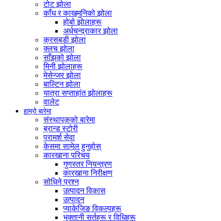
टोट झोला
काँध र काखमुनिको झोला
होबो झोलाहरू
अर्धचन्द्राकार झोला
क्रसबडी झोला
क्लच झोला
साँझको झोला
मिनी झोलाहरू
मेसेन्जर झोला
बाल्टिन झोला
यात्रा सप्ताहांत झोलाहरू
वालेट
हाम्रो बारेमा
संस्थापकको बारेमा
ब्रान्ड स्टोरी
परामर्श सेवा
केसमा सामेल हुनुहोस्
कारखाना परिचय
गुणस्तर नियन्त्रण
कारखाना निरीक्षण
सोधिने प्रश्न
उत्पादन विकास
उत्पादन
प्याकेजिङ विकल्पहरू
भुक्तानी सर्तहरू र विधिहरू