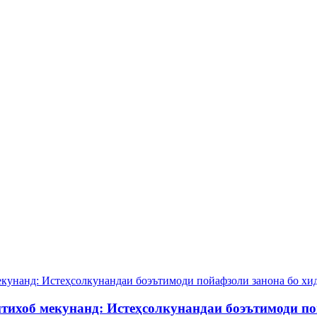
тихоб мекунанд: Истеҳсолкунандаи боэътимоди по