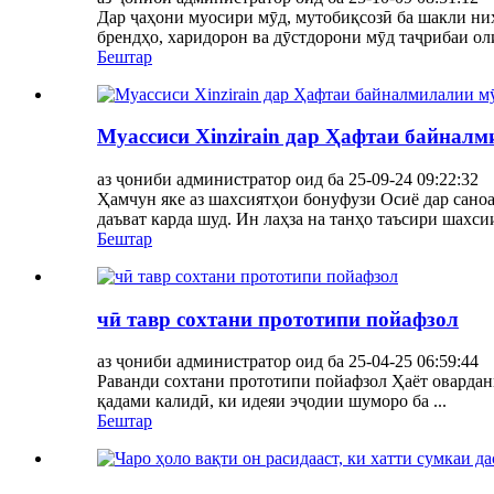
Дар ҷаҳони муосири мӯд, мутобиқсозӣ ба шакли ни
брендҳо, харидорон ва дӯстдорони мӯд таҷрибаи о
Бештар
Муассиси Xinzirain дар Ҳафтаи байнал
аз ҷониби администратор оид ба 25-09-24 09:22:32
Ҳамчун яке аз шахсиятҳои бонуфузи Осиё дар саноа
даъват карда шуд. Ин лаҳза на танҳо таъсири шахсии
Бештар
чӣ тавр сохтани прототипи пойафзол
аз ҷониби администратор оид ба 25-04-25 06:59:44
Раванди сохтани прототипи пойафзол Ҳаёт овардани 
қадами калидӣ, ки идеяи эҷодии шуморо ба ...
Бештар