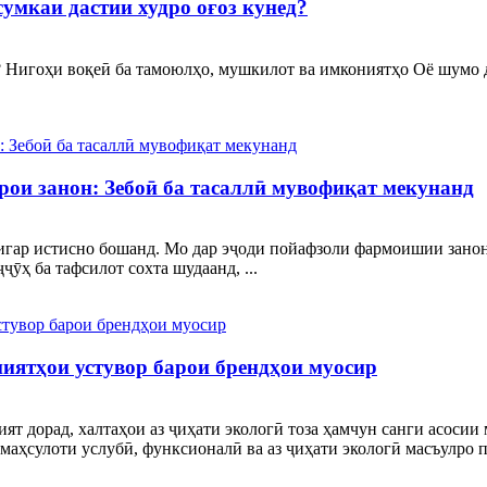
сумкаи дастии худро оғоз кунед?
? Нигоҳи воқеӣ ба тамоюлҳо, мушкилот ва имкониятҳо Оё шумо да
и занон: Зебоӣ ба тасаллӣ мувофиқат мекунанд
дигар истисно бошанд. Мо дар эҷоди пойафзоли фармоишии занона
ӯҳ ба тафсилот сохта шудаанд, ...
ниятҳои устувор барои брендҳои муосир
ят дорад, халтаҳои аз ҷиҳати экологӣ тоза ҳамчун санги асосии
аҳсулоти услубӣ, функсионалӣ ва аз ҷиҳати экологӣ масъулро п