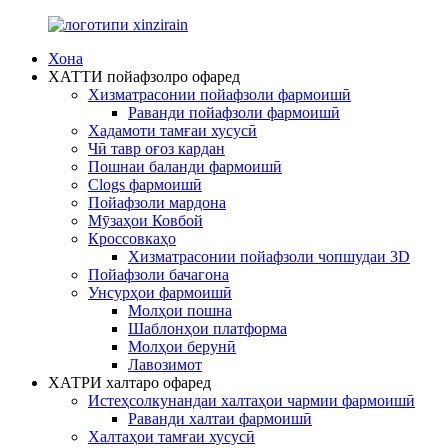
Хона
ХАТТИ пойафзолро офаред
Хизматрасонии пойафзоли фармоишӣ
Раванди пойафзоли фармоишӣ
Хадамоти тамғаи хусусӣ
Чӣ тавр оғоз кардан
Пошнаи баланди фармоишӣ
Clogs фармоишӣ
Пойафзоли мардона
Мӯзаҳои Ковбой
Кроссовкаҳо
Хизматрасонии пойафзоли чопшудаи 3D
Пойафзоли бачагона
Унсурҳои фармоишӣ
Молҳои пошна
Шаблонҳои платформа
Молҳои берунӣ
Лавозимот
ХАТРИ халтаро офаред
Истеҳсолкунандаи халтаҳои чармии фармоишӣ
Раванди халтаи фармоишӣ
Халтаҳои тамғаи хусусӣ