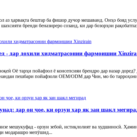
л аз ҳарвақта бештар ба фишор дучор мешаванд. Онҳо бояд услуб
 шахсияти бренди беназиреро созанд, ки дар бозорҳои рақобатпа
д - дар дохили хидматрасонии фармоишии Xinzira
оқеӣ Оё тарҳи пойафзол ё консепсияи брендро дар назар доред? Д
унандаи пешбари пойафзоли OEM/ODM дар Чин, мо бо тарроҳони 
ад: дар он ҷое, ки орзуи ҳар як зан шакл мегира
 чизе мешукуфад - орзуи зебоӣ, истиқлолият ва худшиносӣ. Ҳам
ади модарашро мепӯшид...