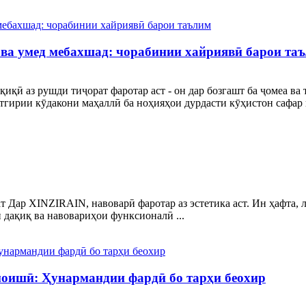
 ва умед мебахшад: чорабинии хайриявӣ барои та
қиқӣ аз рушди тиҷорат фаротар аст - он дар бозгашт ба ҷомеа ва
тгирии кӯдакони маҳаллӣ ба ноҳияҳои дурдасти кӯҳистон сафар к
т Дар XINZIRAIN, навоварӣ фаротар аз эстетика аст. Ин ҳафта,
 дақиқ ва навовариҳои функсионалӣ ...
оишӣ: Ҳунармандии фардӣ бо тарҳи беохир