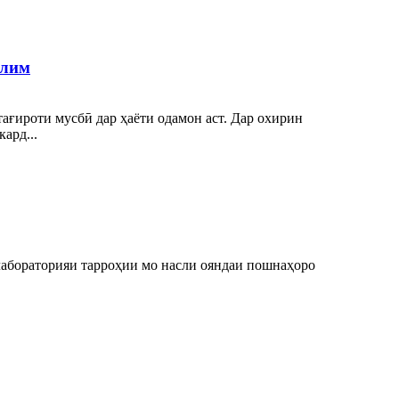
ълим
 тағироти мусбӣ дар ҳаёти одамон аст. Дар охирин
ард...
 лабораторияи тарроҳии мо насли ояндаи пошнаҳоро