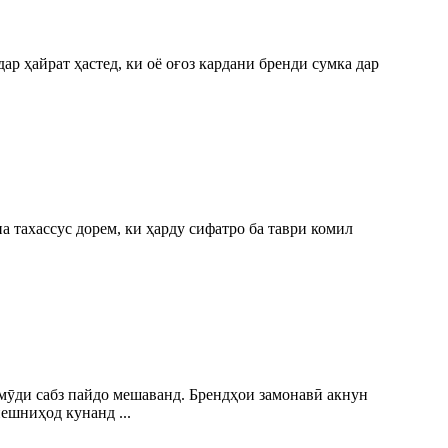
р ҳайрат ҳастед, ки оё оғоз кардани бренди сумка дар
 тахассус дорем, ки ҳарду сифатро ба таври комил
 мӯди сабз пайдо мешаванд. Брендҳои замонавӣ акнун
ешниҳод кунанд ...