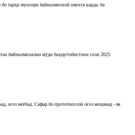
бо тарҳи муосири байналмилалӣ омехта карда, ба
фтаи байналмилалии мӯди баҳор/тобистони соли 2025
д, оғоз меёбад. Сафар бо прототипсозӣ оғоз мешавад - як