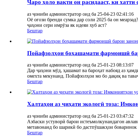
Чаро ҳоло вақти он расидааст, ки хатти 
аз ҷониби администратор оид ба 25-04-23 02:41:16
Оё оғози бренди сумка дар соли 2025 ба он меарзад
ҷаҳони сери имрӯза як идеяи хуб аст?
Бештар
Пойафзолҳои боҳашамати фармоишӣ баро
аз ҷониби администратор оид ба 25-01-23 08:13:07
Дар ҷаҳони мӯд, ҳашамат ва бароҳат набояд аз ҳам
омехта мекунанд. Пойафзолҳои мо бо дақиқ ва таваҷҷ
Бештар
Халтаҳои аз ҷиҳати экологӣ тоза: Имко
аз ҷониби администратор оид ба 25-01-23 03:47:32
Азбаски устуворӣ барои истеъмолкунандагон авлави
метавонанд бо шарикӣ бо дастпӯшакҳои боваринок м
Бештар