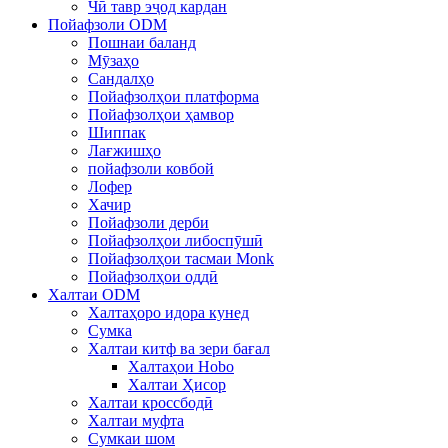
Чӣ тавр эҷод кардан
Пойафзоли ODM
Пошнаи баланд
Мӯзаҳо
Сандалҳо
Пойафзолҳои платформа
Пойафзолҳои ҳамвор
Шиппак
Лағжишҳо
пойафзоли ковбой
Лофер
Хачир
Пойафзоли дерби
Пойафзолҳои либоспӯшӣ
Пойафзолҳои тасмаи Monk
Пойафзолҳои оддӣ
Халтаи ODM
Халтаҳоро идора кунед
Сумка
Халтаи китф ва зери бағал
Халтаҳои Hobo
Халтаи Ҳисор
Халтаи кроссбодӣ
Халтаи муфта
Сумкаи шом