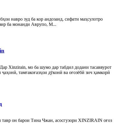
ҳои навро зуд ба кор андозанд, сифати маҳсулотро
зир ба монанди Аврупо, M...
in
ар Xinzirain, мо ба шумо дар табдил додани тасаввурот
ҷаҳонӣ, тамғакоғазҳои дӯконӣ ва оғозёбӣ зич ҳамкорӣ
д
ин тавр он барои Тина Чжан, асосгузори XINZIRAIN оғоз