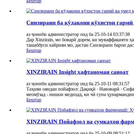
Бештар
Синзираин ба кӯдакони кӯҳистон гармӣ
аз ҷониби администратор оид ба 25-10-14 03:37:38
Дар Xinzirain, мо боварӣ дорем, ки муваффақияти ҳа
ташаббуси хайрияи мо, дастаи Синзираин барои дас
Бештар
XINZIRAIN Insight ҳафтаномаи саноат
аз ҷониби администратор оид ба 25-10-11 08:31:57
Таҳияи ояндаи пойафзол: Дақиқӣ · Навоварӣ · Сифа
меомӯзад - нишон медиҳад, ки чӣ гуна ҳунармандии
Бештар
XINZIRAIN Пойафзол ва сумкаҳои фарм
аз ҷониби администратор оид ба 25-10-09 08:51:12