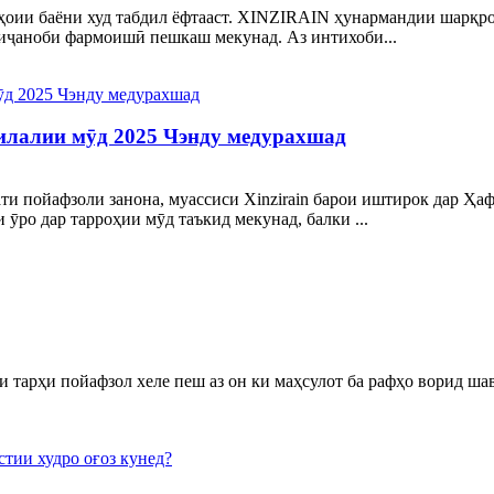
ҳоии баёни худ табдил ёфтааст. XINZIRAIN ҳунармандии шарқро 
лиҷаноби фармоишӣ пешкаш мекунад. Аз интихоби...
милалии мӯд 2025 Чэнду медурахшад
ти пойафзоли занона, муассиси Xinzirain барои иштирок дар Ҳа
 ӯро дар тарроҳии мӯд таъкид мекунад, балки ...
тарҳи пойафзол хеле пеш аз он ки маҳсулот ба рафҳо ворид шава