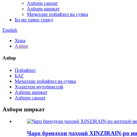
Ахбори саноат
Ахбори ширкат
Маҷаллаи пойафзол ва сумка
Бо мо тамос гиред
English
Хона
Ахбор
Ахбор
Пойафзол
БАГ
Маҷаллаи пойафзол ва сумка
Ҳолатҳои мутобиқсозӣ
Ахбори ширкат
Ахбори саноат
Ахбори ширкат
Чаро брендҳои ҷаҳонӣ XINZIRAIN-ро ин