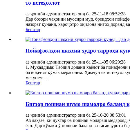
то истеҳсолот
аз ҷониби администратор оид ба 25-11-18 08:52:28
Дар бозори ҷаҳонии муосири мӯд, брендҳои пойафзо
назорат кунанд, хароҷотро оқилона нигоҳ доранд ва
Бештар
Пойафзолҳои шахсии худро тарроҳӣ куне
аз ҷониби администратор оид ба 25-11-05 06:29:28
1. Муқаддима: Табдил додани хаёлот ба пойафзоли в
ба воқеият кӯмак мерасонем. Ҳамчун як истеҳсолк
мекунем ...
Бештар
Бигзор пошнаи шумо шамолро баланд кун
аз ҷониби администратор оид ба 25-10-20 08:53:01
Аз лаҳзае, ки духтар ба пошнаи модараш медарояд,
ёфт. Дар кӯдакӣ ӯ пошнаи баланд ва тасаввуроти б