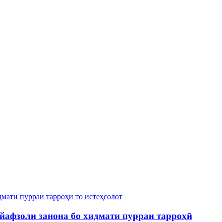
йафзоли занона бо хидмати пурраи тарроҳӣ