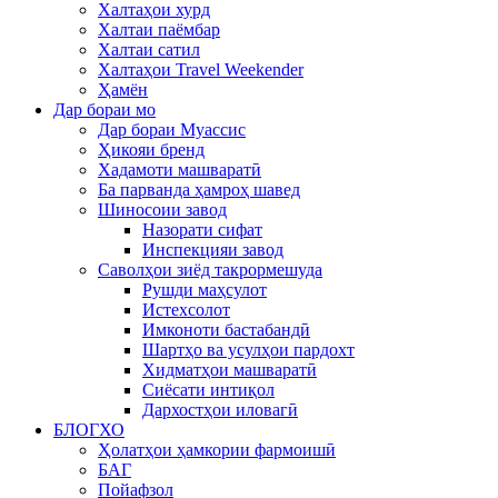
Халтаҳои хурд
Халтаи паёмбар
Халтаи сатил
Халтаҳои Travel Weekender
Ҳамён
Дар бораи мо
Дар бораи Муассис
Ҳикояи бренд
Хадамоти машваратӣ
Ба парванда ҳамроҳ шавед
Шиносоии завод
Назорати сифат
Инспекцияи завод
Саволҳои зиёд такрормешуда
Рушди маҳсулот
Истехсолот
Имконоти бастабандӣ
Шартҳо ва усулҳои пардохт
Хидматҳои машваратӣ
Сиёсати интиқол
Дархостҳои иловагӣ
БЛОГХО
Ҳолатҳои ҳамкории фармоишӣ
БАГ
Пойафзол