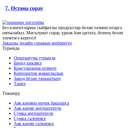
7. Өстәмә сорау
Без клиентларны сыйфатлы продуктлар белән тәэмин итәргә
омтылабыз. Мәгълүмат сорау, үрнәк һәм цитата, безнең белән
элемтәгә керегез!
Заказлы дизайн соравын җибәрегез
Турында
Оештыручы турында
Бренд хикәясе
Консультация хезмәте
Корпоратив җаваплылык
Завод белән таныштыру
Тарих
Тикшерү
Аяк киемен ничек башларга
Аяк киеме җитештерүче
Сумка җитештерүче
Сумка галереясе
Аяк киеме галереясе