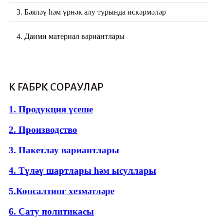
3. Бәяләү һәм үрнәк алу турында искәрмәләр
4. Даими материал вариантлары
К FAБРӘК СОРАУЛАР
1. Продукция үсеше
2. Производство
3. Пакетлау вариантлары
4. Түләү шартлары һәм ысуллары
5.Консалтинг хезмәтләре
6. Сату политикасы