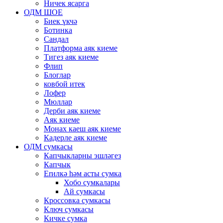
Ничек ясарга
ОДМ ШОЕ
Биек үкчә
Ботинка
Сандал
Платформа аяк киеме
Тигез аяк киеме
Флип
Блоглар
ковбой итек
Лофер
Мюллар
Дерби аяк киеме
Аяк киеме
Монах каеш аяк киеме
Кадерле аяк киеме
ОДМ сумкасы
Капчыкларны эшләгез
Капчык
Erилкә һәм асты сумка
Хобо сумкалары
Ай сумкасы
Кроссовка сумкасы
Ключ сумкасы
Кичке сумка