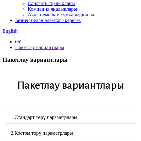
Сәнәгать яңалыклары
Компания яңалыклары
Аяк киеме һәм сумка журналы
Безнең белән элемтәгә керегез
English
Өй
Пакетлау вариантлары
Пакетлау вариантлары
Пакетлау вариантлары
1.Стандарт төрү параметрлары
2.Костом төрү параметрлары