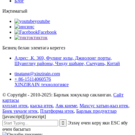
Блог
Иҗтимагый
youtube
инс
Facebook
тикток
Безнең белән элемтәгә керегез
Адрес: .К. 369, Фулинг юлы, Джиолонг порты,
Шуанглиу районы, Чэнду шәһәре, Сычуань, Китай
tinatang@xinzirain.com
+ 86-15114060576
XINZIRAIN технологиясе
© Copyright - 2010-2025: Барлык хокуклар сакланган.
Сайт
картасы
күпләп итек
,
кыска итек
,
Аяк киеме
,
Махсус хатын-кыз итек
,
Биек үкчәле итек
,
Платформа итек
,
Барлык продуктлар
[javascript]
[/javascript]
Эзләү өчен керү яки ESC ябу
өчен басыгыз