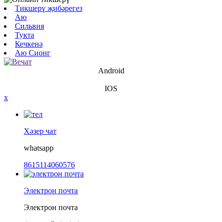
Тикшерү җибәрегез
Аю
Сильвия
Тукта
Кечкенә
Аю Сионг
Android
IOS
x
Хәзер чат
whatsapp
8615114060576
Электрон почта
Электрон почта