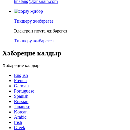
tinatang@xinzirain.com
Тикшерү җибәрегез
Электрон почта җибәрегез
Тикшерү җибәрегез
Хәбәреңне калдыр
Хәбәреңне калдыр
English
French
German
Portuguese
Spanish
Russian
Japanese
Korean
Arabic
Irish
Greek