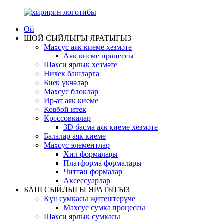
Өй
ШОЙ СЫЙЛЫГЫ ЯРАТЫГЫЗ
Махсус аяк киеме хезмәте
Аяк киеме процессы
Шәхси ярлык хезмәте
Ничек башларга
Биек үкчәләр
Махсус блоклар
Ир-ат аяк киеме
Ковбой итек
Кроссовкалар
3D басма аяк киеме хезмәте
Балалар аяк киеме
Махсус элементлар
Хил формалары
Платформа формалары
Читтән формалар
Аксессуарлар
БАШ СЫЙЛЫГЫ ЯРАТЫГЫЗ
Күн сумкасы җитештерүче
Махсус сумка процессы
Шәхси ярлык сумкасы