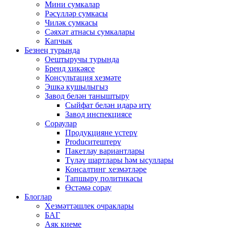
Мини сумкалар
Рәсүлләр сумкасы
Чиләк сумкасы
Сәяхәт атнасы сумкалары
Капчык
Безнең турында
Оештыручы турында
Бренд хикәясе
Консультация хезмәте
Эшкә кушылыгыз
Завод белән таныштыру
Сыйфат белән идарә итү
Завод инспекциясе
Сораулар
Продукцияне үстерү
Producитештерү
Пакетлау вариантлары
Түләү шартлары һәм ысуллары
Консалтинг хезмәтләре
Тапшыру политикасы
Өстәмә сорау
Блоглар
Хезмәттәшлек очраклары
БАГ
Аяк киеме