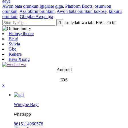
aaye
Awọn bata orunkun Igigirisẹ giga
,
Platform Boots
,
osunwon
orunkun
,
Aṣa obirin orunkun
,
Awọn bata orunkun kokosẹ
,
kukuru
orunkun
,
Gbogbo Awọn ọja
Lu tẹ lati wa tabi ESC lati tii
Firanṣẹ ibeere
Beari
Sylvia
Gbe
Kekere
Bear Xiong
Android
IOS
x
Wiregbe Bayi
whatsapp
8615114060576