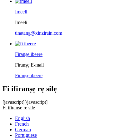
Imeeli
Imeeli
tinatang@xinzirain.com
Firanṣẹ ibeere
Firanṣẹ E-mail
Firanṣẹ ibeere
Fi ifiranṣẹ rẹ silẹ
[javascript]
[/javascript]
Fi ifiranṣẹ rẹ silẹ
English
French
German
Portuguese