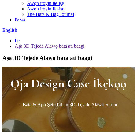
Awọn iroyin ile-iṣẹ
Awọn iroyin Ile-iṣẹ
The Bata & Bag Journal
Pe wa
English
Ile
Aṣa 3D Tejede Alawọ bata ati baagi
Aṣa 3D Tejede Alawọ bata ati baagi
Ọja Design Case Ìkẹkọọ
– Bata & Apo Ṣeto Ifihan 3D-Tẹjade Alawọ Surfac