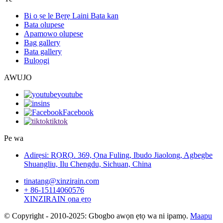
Bi o ṣe le Bẹrẹ Laini Bata kan
Bata olupese
Apamowo olupese
Bag gallery
Bata gallery
Bulọọgi
AWUJO
youtube
ins
Facebook
tiktok
Pe wa
Adirẹsi: RỌRỌ. 369, Ọna Fuling, Ibudo Jiaolong, Agbegbe
Shuangliu, Ilu Chengdu, Sichuan, China
tinatang@xinzirain.com
+ 86-15114060576
XINZIRAIN ọna ẹrọ
© Copyright - 2010-2025: Gbogbo awọn ẹtọ wa ni ipamọ.
Maapu