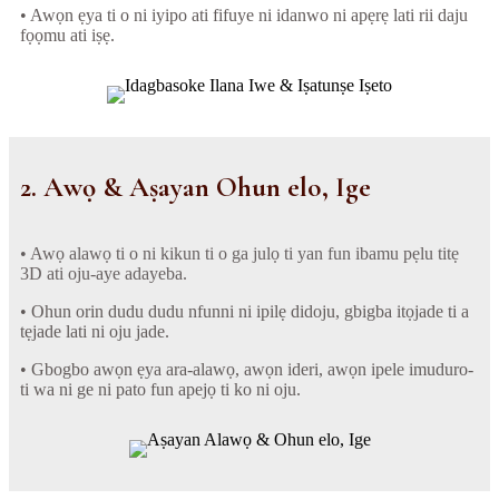
• Awọn ẹya ti o ni iyipo ati fifuye ni idanwo ni apẹrẹ lati rii daju
fọọmu ati iṣẹ.
2. Awọ & Aṣayan Ohun elo, Ige
• Awọ alawọ ti o ni kikun ti o ga julọ ti yan fun ibamu pẹlu titẹ
3D ati oju-aye adayeba.
• Ohun orin dudu dudu nfunni ni ipilẹ didoju, gbigba itọjade ti a
tẹjade lati ni oju jade.
• Gbogbo awọn ẹya ara-alawọ, awọn ideri, awọn ipele imuduro-
ti wa ni ge ni pato fun apejọ ti ko ni oju.