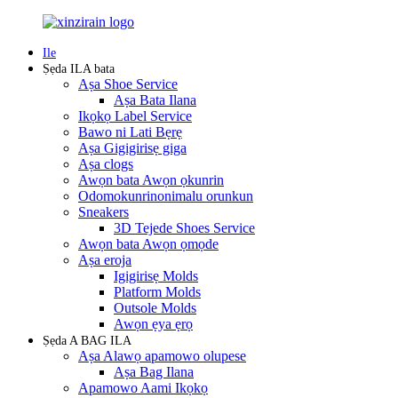
Ile
Ṣẹda ILA bata
Aṣa Shoe Service
Aṣa Bata Ilana
Ikọkọ Label Service
Bawo ni Lati Bẹrẹ
Aṣa Gigigirisẹ giga
Aṣa clogs
Awọn bata Awọn ọkunrin
Odomokunrinonimalu orunkun
Sneakers
3D Tejede Shoes Service
Awọn bata Awọn ọmọde
Aṣa eroja
Igigirisẹ Molds
Platform Molds
Outsole Molds
Awọn ẹya ẹrọ
Ṣẹda A BAG ILA
Aṣa Alawọ apamowo olupese
Aṣa Bag Ilana
Apamowo Aami Ikọkọ