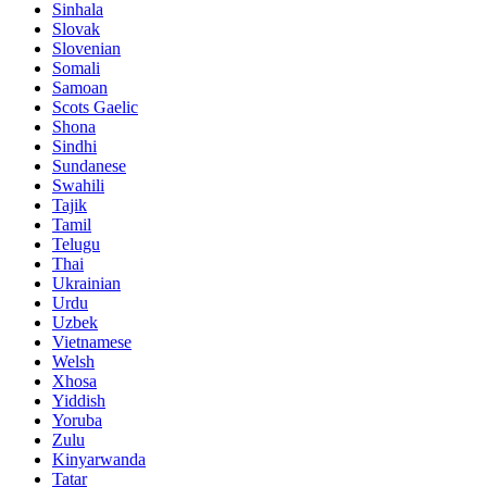
Sinhala
Slovak
Slovenian
Somali
Samoan
Scots Gaelic
Shona
Sindhi
Sundanese
Swahili
Tajik
Tamil
Telugu
Thai
Ukrainian
Urdu
Uzbek
Vietnamese
Welsh
Xhosa
Yiddish
Yoruba
Zulu
Kinyarwanda
Tatar