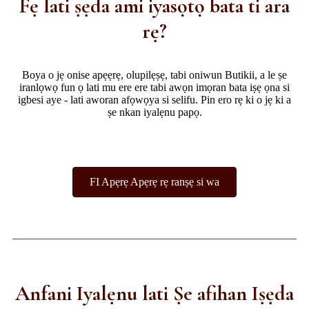
Fẹ lati ṣẹda ami iyasọtọ bata ti ara
rẹ?
Boya o jẹ onise apẹẹrẹ, olupilẹṣẹ, tabi oniwun Butikii, a le ṣe
iranlọwọ fun ọ lati mu ere ere tabi awọn imọran bata iṣẹ ọna si
igbesi aye - lati aworan afọwọya si selifu. Pin ero rẹ ki o jẹ ki a
ṣe nkan iyalẹnu papọ.
FI Apẹrẹ Apẹrẹ rẹ ranṣẹ si wa
Anfani Iyalẹnu lati Ṣe afihan Iṣẹda