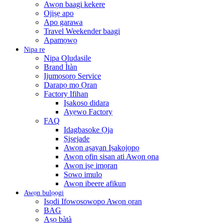
Awọn baagi kekere
Ojiṣẹ apo
Apo garawa
Travel Weekender baagi
Apamọwọ
Nipa re
Nipa Oludasile
Brand Ìtàn
Ijumọsọrọ Service
Darapọ mọ Ọran
Factory Ifihan
Iṣakoso didara
Ayẹwo Factory
FAQ
Idagbasoke Ọja
Ṣiṣejade
Awọn aṣayan Iṣakojọpọ
Awọn ofin sisan ati Awọn ọna
Awọn iṣẹ imọran
Sowo imulo
Awọn ibeere afikun
Awọn bulọọgi
Isọdi Ifowosowopo Awọn ọran
BAG
Aṣọ bàtà