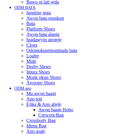
Bawo ni lati ṣẹda
ODM BATA
Igigirisẹ giga
Awọn bata orunkun
Bata
Platform Shoes
Awọn bata alapin
Ipadasẹyin airotẹlẹ
Clogs
Odomokunrinonimalu bata
Loafer
Mule
Derby Shoes
Imura Shoes
Monk okun Shoes
Àjọsọpọ Shoes
ODM apo
Mu awọn baagi
Apo toti
Ejika & Apo abẹlẹ
Awọn baagi Hobo
Crescent Bag
Crossbody Bag
Idimu Bag
Apo aṣalẹ