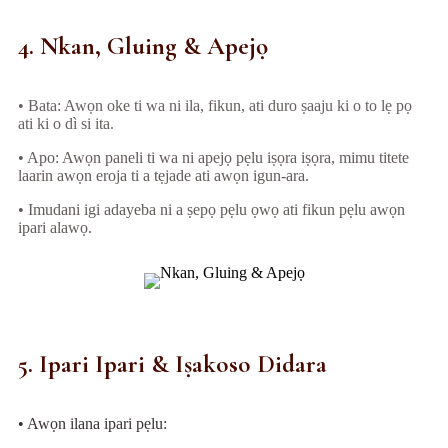
4. Nkan, Gluing & Apejọ
• Bata: Awọn oke ti wa ni ila, fikun, ati duro ṣaaju ki o to lẹ pọ
ati ki o dì si ita.
• Apo: Awọn paneli ti wa ni apejọ pẹlu iṣọra iṣọra, mimu titete
laarin awọn eroja ti a tẹjade ati awọn igun-ara.
• Imudani igi adayeba ni a ṣepọ pẹlu ọwọ ati fikun pẹlu awọn
ipari alawọ.
5. Ipari Ipari & Iṣakoso Didara
• Awọn ilana ipari pẹlu: