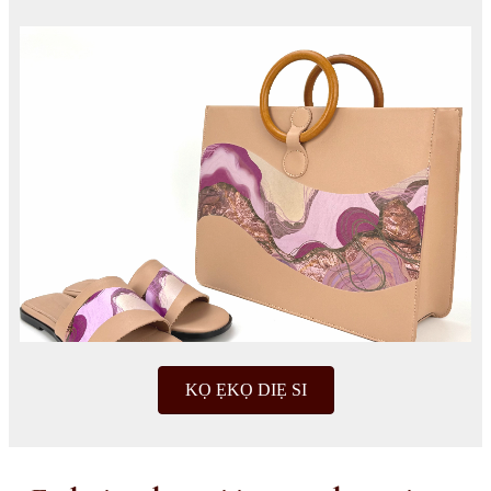
KỌ ẸKỌ DIẸ SI