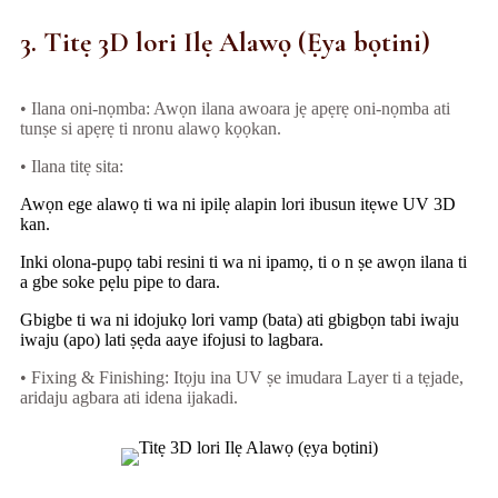
3. Titẹ 3D lori Ilẹ Alawọ (Ẹya bọtini)
• Ilana oni-nọmba: Awọn ilana awoara jẹ apẹrẹ oni-nọmba ati
tunṣe si apẹrẹ ti nronu alawọ kọọkan.
• Ilana titẹ sita:
Awọn ege alawọ ti wa ni ipilẹ alapin lori ibusun itẹwe UV 3D
kan.
Inki olona-pupọ tabi resini ti wa ni ipamọ, ti o n ṣe awọn ilana ti
a gbe soke pẹlu pipe to dara.
Gbigbe ti wa ni idojukọ lori vamp (bata) ati gbigbọn tabi iwaju
iwaju (apo) lati ṣẹda aaye ifojusi to lagbara.
• Fixing & Finishing: Itọju ina UV ṣe imudara Layer ti a tẹjade,
aridaju agbara ati idena ijakadi.