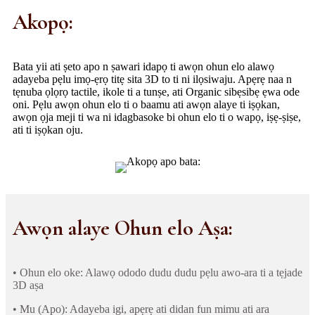
Akopọ:
Bata yii ati ṣeto apo n ṣawari idapọ ti awọn ohun elo alawọ
adayeba pẹlu imọ-ẹrọ titẹ sita 3D to ti ni ilọsiwaju. Apẹrẹ naa n
tẹnuba ọlọrọ tactile, ikole ti a tunṣe, ati Organic sibẹsibẹ ẹwa ode
oni. Pẹlu awọn ohun elo ti o baamu ati awọn alaye ti iṣọkan,
awọn ọja meji ti wa ni idagbasoke bi ohun elo ti o wapọ, iṣẹ-ṣiṣe,
ati ti iṣọkan oju.
Awọn alaye Ohun elo Aṣa:
• Ohun elo oke: Alawọ ododo dudu dudu pẹlu awo-ara ti a tẹjade
3D aṣa
• Mu (Apo): Adayeba igi, apẹrẹ ati didan fun mimu ati ara