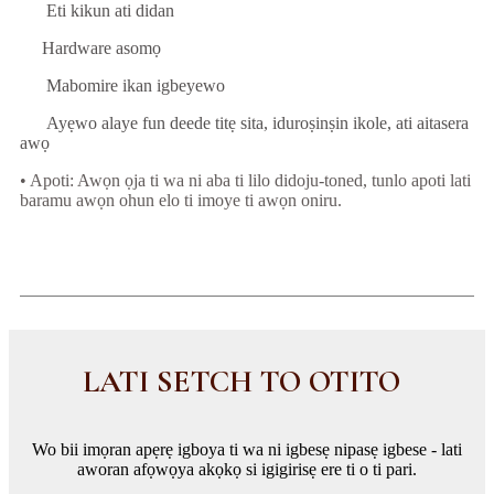
Eti kikun ati didan
Hardware asomọ
Mabomire ikan igbeyewo
Ayẹwo alaye fun deede titẹ sita, iduroṣinṣin ikole, ati aitasera
awọ
• Apoti: Awọn ọja ti wa ni aba ti lilo didoju-toned, tunlo apoti lati
baramu awọn ohun elo ti imoye ti awọn oniru.
LATI SETCH TO OTITO
Wo bii imọran apẹrẹ igboya ti wa ni igbesẹ nipasẹ igbese - lati
aworan afọwọya akọkọ si igigirisẹ ere ti o ti pari.