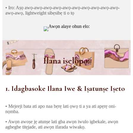
• Iro: Aṣọ awọ-awọ-awọ-awọ-awọ-awọ-awọ-awọ-awọ-awọ-
awọ-awọ, lightweight sibẹsibẹ ti o tọ
Ilana iṣelọpọ:
1. Idagbasoke Ilana Iwe & Iṣatunṣe Iṣeto
• Mejeeji bata ati apo naa bẹrẹ lati ọwọ ti a ya ati apẹrẹ oni-
nọmba.
• Awọn awoṣe jẹ atunṣe lati gba awọn iwulo igbekale, awọn
agbegbe titẹjade, ati awọn ifarada wiwakọ.