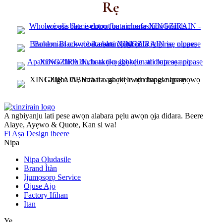
Rẹ
A ngbiyanju lati pese awọn alabara pẹlu awọn ọja didara. Beere
Alaye, Ayẹwo & Quote, Kan si wa!
Fi Aṣa Design ibeere
Nipa
Nipa Oludasile
Brand Ìtàn
Ijumọsọrọ Service
Ojuse Ajọ
Factory Ifihan
Itan
Ye