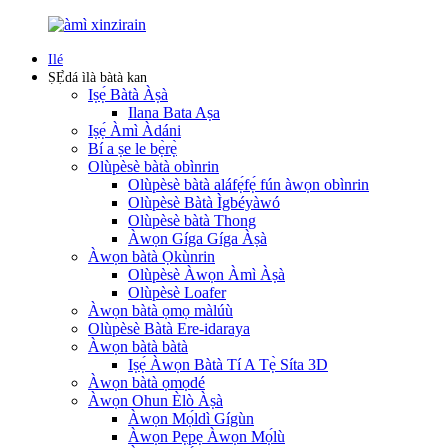
Ilé
ṢẸ̀dá ìlà bàtà kan
Iṣẹ́ Bàtà Àṣà
Ilana Bata Aṣa
Iṣẹ́ Àmì Àdáni
Bí a ṣe le bẹ̀rẹ̀
Olùpèsè bàtà obìnrin
Olùpèsè bàtà aláfẹ́fẹ́ fún àwọn obìnrin
Olùpèsè Bàtà Ìgbéyàwó
Olùpèsè bàtà Thong
Àwọn Gíga Gíga Àṣà
Àwọn bàtà Ọkùnrin
Olùpèsè Àwọn Àmì Àṣà
Olùpèsè Loafer
Àwọn bàtà ọmọ màlúù
Olùpèsè Bàtà Ere-idaraya
Àwọn bàtà bàtà
Iṣẹ́ Àwọn Bàtà Tí A Tẹ̀ Síta 3D
Àwọn bàtà ọmọdé
Àwọn Ohun Èlò Àṣà
Àwọn Mọ́ldì Gígùn
Àwọn Pẹpẹ Àwọn Mọ́lù