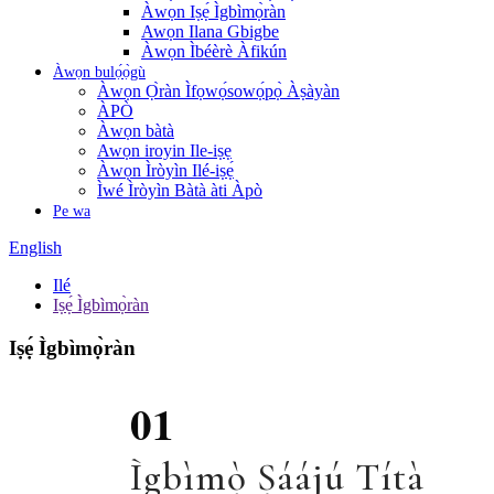
Àwọn Iṣẹ́ Ìgbìmọ̀ràn
Awọn Ilana Gbigbe
Àwọn Ìbéèrè Àfikún
Àwọn bulọ́ọ̀gù
Àwọn Ọ̀ràn Ìfọwọ́sowọ́pọ̀ Àṣàyàn
ÀPÒ
Àwọn bàtà
Awọn iroyin Ile-iṣẹ
Àwọn Ìròyìn Ilé-iṣẹ́
Ìwé Ìròyìn Bàtà àti Àpò
Pe wa
English
Ilé
Iṣẹ́ Ìgbìmọ̀ràn
Iṣẹ́ Ìgbìmọ̀ràn
01
Ìgbìmọ̀ Ṣáájú Títà