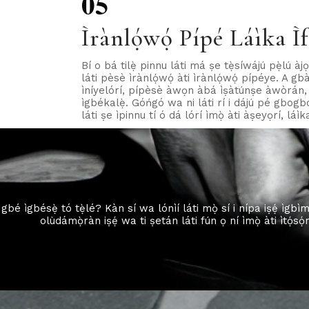
05
Ìrànlọ́wọ́ Pípé Láìka Ìf
Bí o bá tilẹ̀ pinnu láti má ṣe tẹ̀síwájú pẹ̀lú à
láti pèsè ìrànlọ́wọ́ àti ìrànlọ́wọ́ pípéye. A g
ìníyelórí, pípèsè àwọn àbá ìṣàtúnṣe àwòrán, àwọ
ìgbékalẹ̀. Góńgó wa ni láti rí i dájú pé gbogb
láti ṣe ìpinnu tí ó dá lórí ìmọ̀ àti àṣeyọrí, lá
 gbé ìgbésẹ̀ tó tẹ̀lé? Kàn sí wa lónìí láti mọ̀ sí i nípa iṣẹ́ ìgbìm
olùdámọ̀ràn iṣẹ́ wa ti ṣetán láti fún ọ ní ìmọ̀ àti ìtọ́sọ́