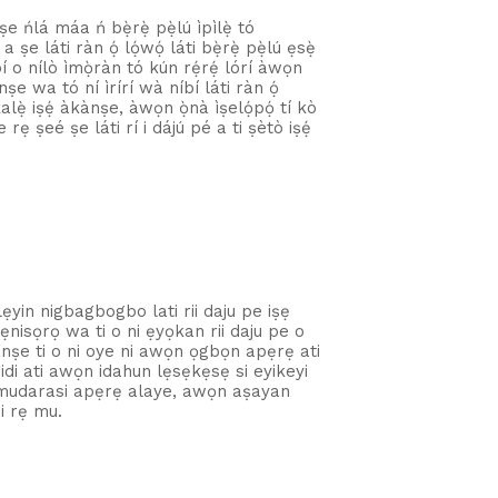
ńlá máa ń bẹ̀rẹ̀ pẹ̀lú ìpìlẹ̀ tó
ṣe láti ràn ọ́ lọ́wọ́ láti bẹ̀rẹ̀ pẹ̀lú ẹsẹ̀
í o nílò ìmọ̀ràn tó kún rẹ́rẹ́ lórí àwọn
e wa tó ní ìrírí wà níbí láti ràn ọ́
alẹ̀ iṣẹ́ àkànṣe, àwọn ọ̀nà ìṣelọ́pọ́ tí kò
ẹ ṣeé ṣe láti rí i dájú pé a ti ṣètò iṣẹ́
ẹyin nigbagbogbo lati rii daju pe iṣẹ
ẹnisọrọ wa ti o ni ẹyọkan rii daju pe o
ṣe ti o ni oye ni awọn ọgbọn apẹrẹ ati
idi ati awọn idahun lẹsẹkẹsẹ si eyikeyi
o imudarasi apẹrẹ alaye, awọn aṣayan
i rẹ mu.