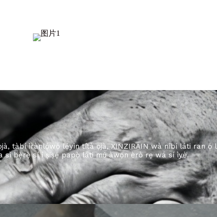
ọjà, tàbí ìrànlọ́wọ́ lẹ́yìn títà ọjà, XINZIRAIN wà níbí láti ran ọ́ 
 a sì bẹ̀rẹ̀ sí í ṣiṣẹ́ papọ̀ láti mú àwọn èrò rẹ wá sí ìyè.