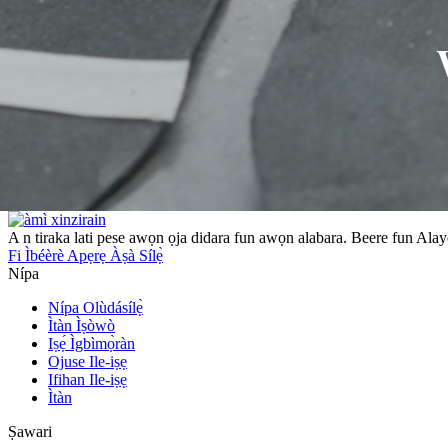
A n tiraka lati pese awọn ọja didara fun awọn alabara. Beere fun Ala
Fi Ìbéèrè Apẹrẹ Àṣà Sílẹ̀
Nípa
Nípa Olùdásílẹ̀
Ìtàn Ìṣòwò
Iṣẹ́ Ìgbìmọ̀ràn
Ojuse Ile-iṣẹ
Ifihan Ile-iṣẹ
Ìtàn
Ṣawari