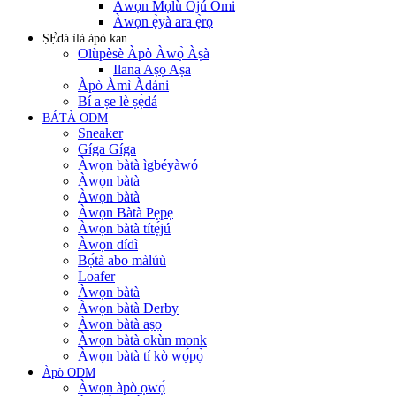
Àwọn Mọ́lù Ojú Omi
Àwọn ẹ̀yà ara ẹ̀rọ
ṢẸ̀dá ìlà àpò kan
Olùpèsè Àpò Àwọ̀ Àṣà
Ilana Aṣọ Aṣa
Àpò Àmì Àdáni
Bí a ṣe lè ṣẹ̀dá
BÁTÀ ODM
Sneaker
Gíga Gíga
Àwọn bàtà ìgbéyàwó
Àwọn bàtà
Àwọn bàtà
Àwọn Bàtà Pẹpẹ
Àwọn bàtà títẹ́jú
Àwọn dídì
Bọ́tà abo màlúù
Loafer
Àwọn bàtà
Àwọn bàtà Derby
Àwọn bàtà aṣọ
Àwọn bàtà okùn monk
Àwọn bàtà tí kò wọ́pọ̀
Àpò ODM
Àwọn àpò ọwọ́