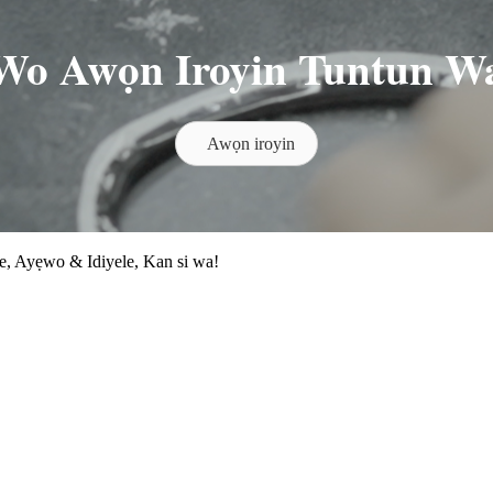
Wo Awọn Iroyin Tuntun W
Awọn iroyin
ye, Ayẹwo & Idiyele, Kan si wa!