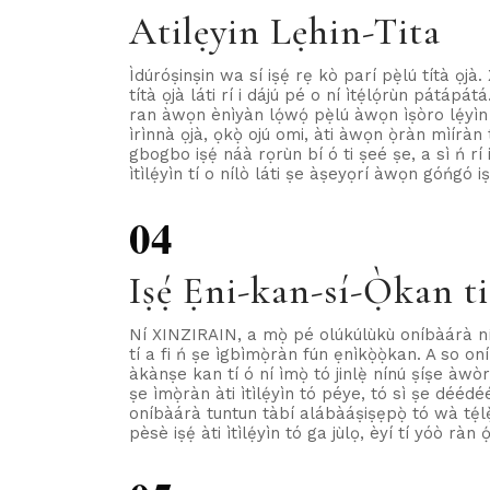
Atilẹyin Lẹhin-Tita
Ìdúróṣinṣin wa sí iṣẹ́ rẹ kò parí pẹ̀lú títà ọjà
títà ọjà láti rí i dájú pé o ní ìtẹ́lọ́rùn pátápá
ran àwọn ènìyàn lọ́wọ́ pẹ̀lú àwọn ìṣòro lẹ́yìn t
ìrìnnà ọjà, ọkọ̀ ojú omi, àti àwọn ọ̀ràn mìíràn tó
gbogbo iṣẹ́ náà rọrùn bí ó ti ṣeé ṣe, a sì ń r
ìtìlẹ́yìn tí o nílò láti ṣe àṣeyọrí àwọn góńgó iṣ
04
Iṣẹ́ Ẹni-kan-sí-Ọ̀kan 
Ní XINZIRAIN, a mọ̀ pé olúkúlùkù oníbàárà ní à
tí a fi ń ṣe ìgbìmọ̀ràn fún ẹnìkọ̀ọ̀kan. A so on
àkànṣe kan tí ó ní ìmọ̀ tó jinlẹ̀ nínú ṣíṣe àwòr
ṣe ìmọ̀ràn àti ìtìlẹ́yìn tó péye, tó sì ṣe déédé
oníbàárà tuntun tàbí alábàáṣiṣẹpọ̀ tó wà tẹ́l
pèsè iṣẹ́ àti ìtìlẹ́yìn tó ga jùlọ, èyí tí yóò ràn 