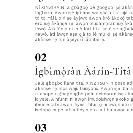
Ní XINZIRAIN, a gbàgbọ́ pé gbogbo iṣẹ́ àkànṣe 
lágbára. Àwọn iṣẹ́ ìgbìmọ̀ wa ṣáájú títà ọjà ni a 
tó tọ́. Yálà o ń ṣe àyẹ̀wò àwọn èrò àkọ́kọ́ tàb
èrò iṣẹ́ àkànṣe rẹ, àwọn olùdámọ̀ràn iṣẹ́ àkànṣ
lọ́wọ́. A ó fún ọ ní ìmọ̀ lórí bí a ṣe ń ṣe àgbék
náwó, àti àwọn àṣà ọjà tó lè mú kí iṣẹ́ àkànṣe r
àkànṣe rẹ fún àṣeyọrí láti ìbẹ̀rẹ̀.
02
Ìgbìmọ̀ràn Àárín-Títà
Jálẹ̀ gbogbo ilana tita, XINZIRAIN n pese atil
akanṣe rẹ nlọsiwaju laisiyonu. Awọn iṣẹ ibara
ni asopọ nigbagbogbo pẹlu onimọran iṣẹ akan
idiyele. A nfunni ni awọn imudojuiwọn akoko g
ibeere tabi awọn ifiyesi, fifun ọ ni awọn et
iṣelọpọ pupọ, ati atilẹyin eto lati ba awọn ain
03