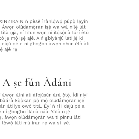
. XINZIRAIN ń pèsè ìrànlọ́wọ́ púpọ̀ lẹ́yìn
tá. Àwọn olùdámọ̀ràn iṣẹ́ wa wà nílẹ̀ láti
ítà ọjà, ní fífún wọn ní ìtọ́sọ́nà lórí ètò
 jẹ mọ́ iṣẹ́ ajé. A ń gbìyànjú láti jẹ́ kí
í i dájú pé o ní gbogbo àwọn ohun èlò àti
ẹ́ ajé rẹ.
ti A ṣe fún Àdáni
wọn àìní àti àfojúsùn àrà ọ̀tọ̀. Ìdí nìyí
íbàárà kọ̀ọ̀kan pọ̀ mọ́ olùdámọ̀ràn iṣẹ́
án àti iye owó títà. Èyí ń rí i dájú pé a
é ní gbogbo ìlànà náà. Yálà o jẹ́
ẹ̀, àwọn olùdámọ̀ràn wa ti pinnu láti
ọ́ lọ́wọ́ láti mú ìran rẹ wá sí ìyè.