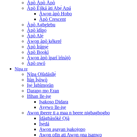
Àpò Àpò Àpò
Àpò Èjìká àti Abẹ́ Apá
Àwọn àpò Hobo
Àpò Crescent
Àpò Agbelebu
Àpò ìdìpọ̀
Àpò Alẹ́
Àwọn àpò kékeré
Àpò Ìránṣẹ́
Àpò Bọ́ọ̀kì
Àwọn àpò ìparí ìrìnàjò
Àpò owó
Nipa re
Nípa Olùdásílẹ̀
Ìtàn Ìṣòwò
Iṣẹ́ Ìgbìmọ̀ràn
Darapọ mọ Ẹran
Ifihan Ile-iṣẹ
Iṣakoso Didara
Ayẹwo Ile-iṣẹ
Awọn ibeere ti a maa n beere nigbagbogbo
Ìdàgbàsókè Ọjà
Ìṣẹ̀dá
Awọn aṣayan iṣakojọpọ
Awọn ofin ati Awọn ọna isanwo