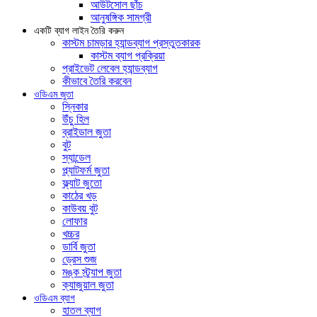
আউটসোল ছাঁচ
আনুষঙ্গিক সামগ্রী
একটি ব্যাগ লাইন তৈরি করুন
কাস্টম চামড়ার হ্যান্ডব্যাগ প্রস্তুতকারক
কাস্টম ব্যাগ প্রক্রিয়া
প্রাইভেট লেবেল হ্যান্ডব্যাগ
কীভাবে তৈরি করবেন
ওডিএম জুতা
স্নিকার
উঁচু হিল
ব্রাইডাল জুতা
বুট
স্যান্ডেল
প্ল্যাটফর্ম জুতা
ফ্ল্যাট জুতো
কাঠের খড়
কাউবয় বুট
লোফার
খচ্চর
ডার্বি জুতা
ড্রেস শুজ
মঙ্ক স্ট্র্যাপ জুতা
ক্যাজুয়াল জুতা
ওডিএম ব্যাগ
হাতল ব্যাগ