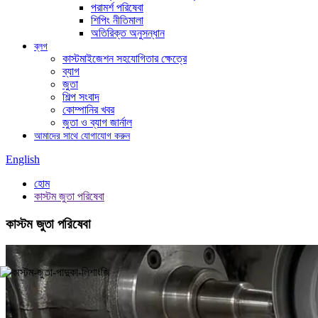
পরামর্শ পরিষেবা
শিপিং নীতিমালা
অতিরিক্ত অনুসন্ধান
ব্লগ
কাস্টমাইজেশন সহযোগিতার ক্ষেত্রে
ব্যাগ
জুতা
শিল্প সংবাদ
কোম্পানির খবর
জুতা ও ব্যাগ জার্নাল
আমাদের সাথে যোগাযোগ করুন
English
হোম
কাস্টম জুতা পরিষেবা
কাস্টম জুতা পরিষেবা