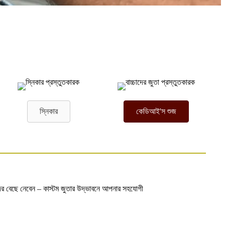
স্নিকার
কেডিআই'স শুজ