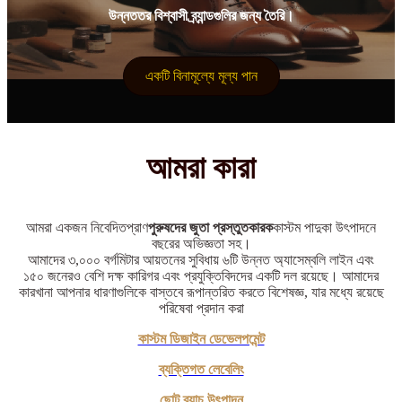
উন্নততর বিশ্বাসী ব্র্যান্ডগুলির জন্য তৈরি।
একটি বিনামূল্যে মূল্য পান
আমরা কারা
আমরা একজন নিবেদিতপ্রাণ
পুরুষদের জুতা প্রস্তুতকারক
কাস্টম পাদুকা উৎপাদনে
বছরের অভিজ্ঞতা সহ।
আমাদের ৩,০০০ বর্গমিটার আয়তনের সুবিধায় ৬টি উন্নত অ্যাসেম্বলি লাইন এবং
১৫০ জনেরও বেশি দক্ষ কারিগর এবং প্রযুক্তিবিদদের একটি দল রয়েছে। আমাদের
কারখানা আপনার ধারণাগুলিকে বাস্তবে রূপান্তরিত করতে বিশেষজ্ঞ, যার মধ্যে রয়েছে
পরিষেবা প্রদান করা
কাস্টম ডিজাইন ডেভেলপমেন্ট
ব্যক্তিগত লেবেলিং
ছোট ব্যাচ উৎপাদন