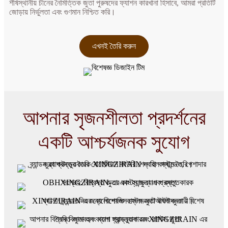
শীর্ষস্থানীয় চীনের নৈমিত্তিক জুতা পুরুষদের ফ্যাশন কারখানা হিসাবে, আমরা প্রতিটি
জোড়ায় নির্ভুলতা এবং গুণমান নিশ্চিত করি।
এখনই তৈরি করুন
আপনার সৃজনশীলতা প্রদর্শনের
একটি আশ্চর্যজনক সুযোগ