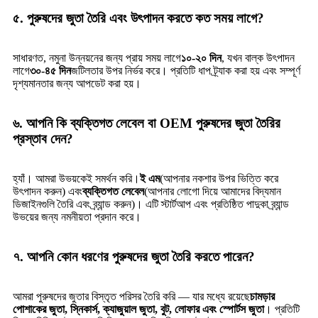
৫. পুরুষদের জুতা তৈরি এবং উৎপাদন করতে কত সময় লাগে?
সাধারণত, নমুনা উন্নয়নের জন্য প্রায় সময় লাগে
১০-২০ দিন
, যখন বাল্ক উৎপাদন
লাগে
৩০-৪৫ দিন
জটিলতার উপর নির্ভর করে। প্রতিটি ধাপ ট্র্যাক করা হয় এবং সম্পূর্ণ
দৃশ্যমানতার জন্য আপডেট করা হয়।
৬. আপনি কি ব্যক্তিগত লেবেল বা OEM পুরুষদের জুতা তৈরির
প্রস্তাব দেন?
হ্যাঁ। আমরা উভয়কেই সমর্থন করি।
ই এম
(আপনার নকশার উপর ভিত্তি করে
উৎপাদন করুন) এবং
ব্যক্তিগত লেবেল
(আপনার লোগো দিয়ে আমাদের বিদ্যমান
ডিজাইনগুলি তৈরি এবং ব্র্যান্ড করুন)। এটি স্টার্টআপ এবং প্রতিষ্ঠিত পাদুকা ব্র্যান্ড
উভয়ের জন্য নমনীয়তা প্রদান করে।
৭. আপনি কোন ধরণের পুরুষদের জুতা তৈরি করতে পারেন?
আমরা পুরুষদের জুতার বিস্তৃত পরিসর তৈরি করি — যার মধ্যে রয়েছে
চামড়ার
পোশাকের জুতা, স্নিকার্স, ক্যাজুয়াল জুতা, বুট, লোফার এবং স্পোর্টস জুতা
। প্রতিটি