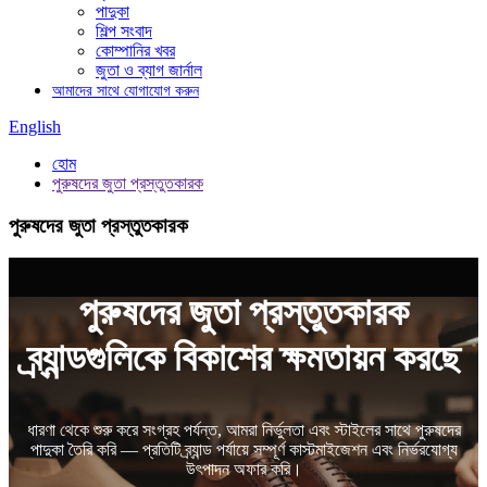
পাদুকা
শিল্প সংবাদ
কোম্পানির খবর
জুতা ও ব্যাগ জার্নাল
আমাদের সাথে যোগাযোগ করুন
English
হোম
পুরুষদের জুতা প্রস্তুতকারক
পুরুষদের জুতা প্রস্তুতকারক
পুরুষদের জুতা প্রস্তুতকারক
ব্র্যান্ডগুলিকে বিকাশের ক্ষমতায়ন করছে
ধারণা থেকে শুরু করে সংগ্রহ পর্যন্ত, আমরা নির্ভুলতা এবং স্টাইলের সাথে পুরুষদের
পাদুকা তৈরি করি — প্রতিটি ব্র্যান্ড পর্যায়ে সম্পূর্ণ কাস্টমাইজেশন এবং নির্ভরযোগ্য
উৎপাদন অফার করি।