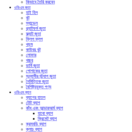
কিভাবে তৈরি করবেন
ওডিএম জুতা
হাই হিল
বুট
স্যান্ডেল
প্ল্যাটফর্ম জুতা
ফ্ল্যাট জুতা
ফ্লিপ ফ্লপ
খড়ম
কাউবয় বুট
লোফার
খচ্চর
ডার্বি জুতা
পোশাকের জুতা
সন্ন্যাসীর স্ট্র্যাপ জুতা
নৈমিত্তিক জুতা
বৈশিষ্ট্যযুক্ত পণ্য
ওডিএম ব্যাগ
ব্যাগের হাতল
টোট ব্যাগ
কাঁধ এবং আন্ডারআর্ম ব্যাগ
হাবো ব্যাগ
ক্রিসেন্ট ব্যাগ
ক্রসবডি ব্যাগ
ক্লাচ ব্যাগ