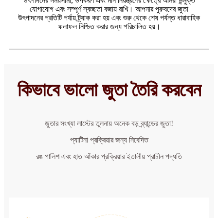
উৎপাদনের সময়সীমা, উপকরণ এবং মান নিয়ন্ত্রণের ক্ষেত্রে আমরা উন্মুক্ত
যোগাযোগ এবং সম্পূর্ণ স্বচ্ছতা বজায় রাখি। আপনার পুরুষদের জুতা
উৎপাদনের প্রতিটি পর্যায় ট্র্যাক করা হয় এবং শুরু থেকে শেষ পর্যন্ত ধারাবাহিক
ফলাফল নিশ্চিত করার জন্য পরিচালিত হয়।
কিভাবে ভালো জুতা তৈরি করবেন
জুতার সংখ্যা লাস্টের তুলনায় অনেক বড় ব্র্যান্ডের জুতা!
প্যাটিনা প্রক্রিয়ার জন্য নিবেদিত
রঙ পালিশ এবং হাত আঁকার প্রক্রিয়ার ইতালীয় প্রাচীন পদ্ধতি