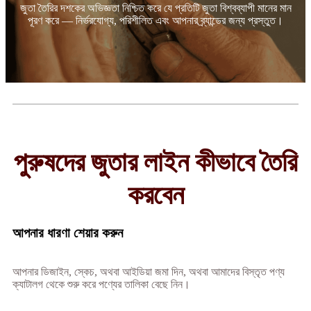
জুতা তৈরির দশকের অভিজ্ঞতা নিশ্চিত করে যে প্রতিটি জুতা বিশ্বব্যাপী মানের মান
পূরণ করে — নির্ভরযোগ্য, পরিশীলিত এবং আপনার ব্র্যান্ডের জন্য প্রস্তুত।
পুরুষদের জুতার লাইন কীভাবে তৈরি
করবেন
আপনার ধারণা শেয়ার করুন
আপনার ডিজাইন, স্কেচ, অথবা আইডিয়া জমা দিন, অথবা আমাদের বিস্তৃত পণ্য
ক্যাটালগ থেকে শুরু করে পণ্যের তালিকা বেছে নিন।