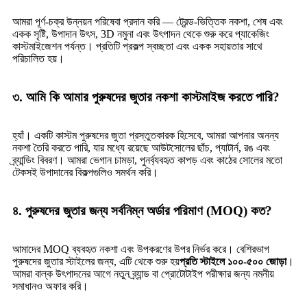
আমরা পূর্ণ-চক্র উন্নয়ন পরিষেবা প্রদান করি — ট্রেন্ড-ভিত্তিক নকশা, শেষ এবং
একক সৃষ্টি, উপাদান উৎস, 3D নমুনা এবং উৎপাদন থেকে শুরু করে প্যাকেজিং
কাস্টমাইজেশন পর্যন্ত। প্রতিটি প্রকল্প স্বচ্ছতা এবং একক সহায়তার সাথে
পরিচালিত হয়।
৩. আমি কি আমার পুরুষদের জুতার নকশা কাস্টমাইজ করতে পারি?
হ্যাঁ। একটি কাস্টম পুরুষদের জুতা প্রস্তুতকারক হিসেবে, আমরা আপনার অনন্য
নকশা তৈরি করতে পারি, যার মধ্যে রয়েছে আউটসোলের ছাঁচ, প্যাটার্ন, রঙ এবং
ব্র্যান্ডিং বিবরণ। আমরা ভেগান চামড়া, পুনর্ব্যবহৃত কাপড় এবং কাঠের সোলের মতো
টেকসই উপাদানের বিকল্পগুলিও সমর্থন করি।
৪. পুরুষদের জুতার জন্য সর্বনিম্ন অর্ডার পরিমাণ (MOQ) কত?
আমাদের MOQ ব্যবহৃত নকশা এবং উপকরণের উপর নির্ভর করে। বেশিরভাগ
পুরুষদের জুতার স্টাইলের জন্য, এটি থেকে শুরু হয়
প্রতি স্টাইলে ১০০-৫০০ জোড়া
।
আমরা বাল্ক উৎপাদনের আগে নতুন ব্র্যান্ড বা প্রোটোটাইপ পরীক্ষার জন্য নমনীয়
সমাধানও অফার করি।