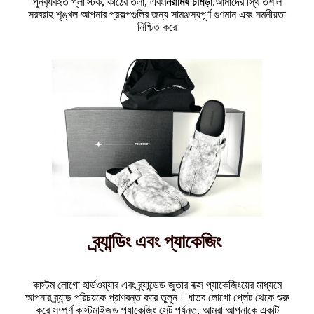
পুনর্ব্যবহৃত প্লাস্টিক, কাঠের তলা, এবং
নিরামিষ চামড়া
.
আমাদের স্থিতিশীল
সরবরাহ শৃঙ্খল আপনার প্রকল্পগুলির জন্য সামঞ্জস্যপূর্ণ গুণমান এবং নমনীয়তা
নিশ্চিত করে
ব্র্যান্ডিং এবং প্যাকেজিং
কাস্টম লোগো হার্ডওয়্যার এবং ব্র্যান্ডেড জুতার বাক্স প্যাকেজিংয়ের মাধ্যমে
আপনার ব্র্যান্ড পরিচয়কে প্রাণবন্ত করে তুলুন। ধাতব লোগো প্লেট থেকে শুরু
করে সম্পূর্ণ কাস্টমাইজড প্যাকেজিং সেট পর্যন্ত, আমরা আপনাকে একটি