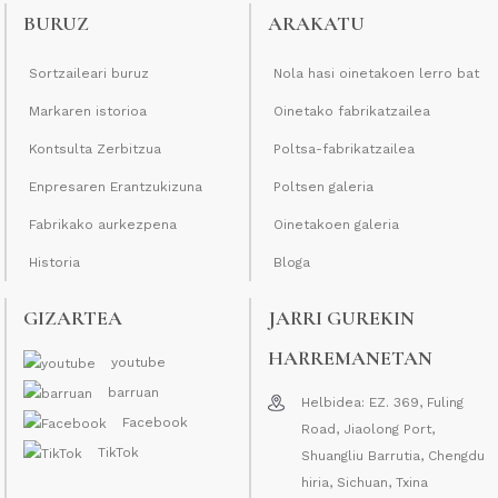
BURUZ
ARAKATU
Sortzaileari buruz
Nola hasi oinetakoen lerro bat
Markaren istorioa
Oinetako fabrikatzailea
Kontsulta Zerbitzua
Poltsa-fabrikatzailea
Enpresaren Erantzukizuna
Poltsen galeria
Fabrikako aurkezpena
Oinetakoen galeria
Historia
Bloga
GIZARTEA
JARRI GUREKIN
HARREMANETAN
youtube
barruan
Helbidea: EZ. 369, Fuling
Facebook
Road, Jiaolong Port,
TikTok
Shuangliu Barrutia, Chengdu
hiria, Sichuan, Txina