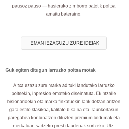
pausoz pauso — hasierako zirriborro batetik poltsa
amaitu bateraino.
EMAN IEZAGUZU ZURE IDEIAK
Guk egiten ditugun larruzko poltsa motak
Altxa ezazu zure marka adituki landutako larruzko
poltsekin, inpresioa emateko diseinatuta. Ekintzaile
bisionarioekin eta marka finkatuekin lankidetzan aritzen
gara estilo klasikoa, kalitate bikaina eta iraunkortasun
paregabea konbinatzen dituzten premium bildumak eta
merkatuan sartzeko prest daudenak sortzeko. Utzi