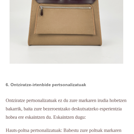
6. Ontziratze-irtenbide pertsonalizatuak
Ontziratze pertsonalizatuak ez du zure markaren irudia hobetzen
bakarrik, baita zure bezeroentzako deskutxatzeko esperientzia
hobea ere eskaintzen du. Eskaintzen dugu:
Hauts-poltsa pertsonalizatuak: Babestu zure poltsak markaren