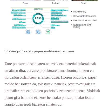
3: Zure poltsaren paper moldearen sorrera
Zure poltsaren diseinuaren neurriak eta material aukeraketak
amaitzen dira, eta zure proiektuaren aurrekontua lortzen eta
gordailua ordaintzen jarraitzen duzu. Horren ondorioz, paper
molde bat sortzen da, tolesturak, panelak, jostura-mugak eta
kremaileraren eta botoien posizioak zehazten dituena. Moldeak
plano gisa balio du eta zure benetako poltsak nolako itxura
izango duen irudi biziagoa ematen du.