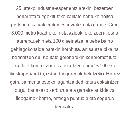
25 urteko industria-esperientziarekin, bezeroen
beharretara egokitutako kalitate handiko poltsa
pertsonalizatuak egiten espezializatuta gaude. Gure
8.000 metro koadroko instalazioak, ekoizpen-tresna
aurreratuekin eta 100 diseinatzaile trebe baino
gehiagoko talde batekin hornituta, artisautza bikaina
bermatzen du. Kalitate gorenarekin konprometituta,
kalitate-kontrol zorrotza ezartzen dugu % 100eko
ikuskapenarekin, estandar gorenak betetzeko. Horrez
gain, salmenta osteko laguntza dedikatua eskaintzen
dugu, banakako zerbitzua eta garraio-lankidetza
fidagarriak barne, entrega puntuala eta segurua
bermatuz.