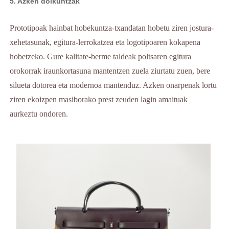
5. Azken doikuntzak
Prototipoak hainbat hobekuntza-txandatan hobetu ziren jostura-
xehetasunak, egitura-lerrokatzea eta logotipoaren kokapena
hobetzeko. Gure kalitate-berme taldeak poltsaren egitura
orokorrak iraunkortasuna mantentzen zuela ziurtatu zuen, bere
silueta dotorea eta modernoa mantenduz. Azken onarpenak lortu
ziren ekoizpen masiborako prest zeuden lagin amaituak
aurkeztu ondoren.