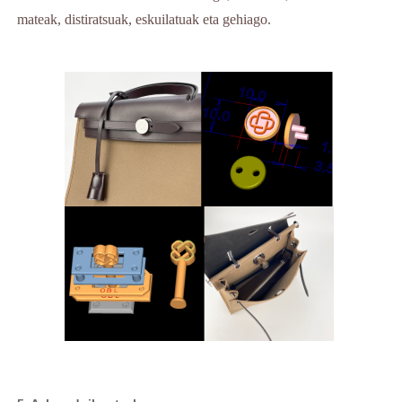
mateak, distiratsuak, eskuilatuak eta gehiago.