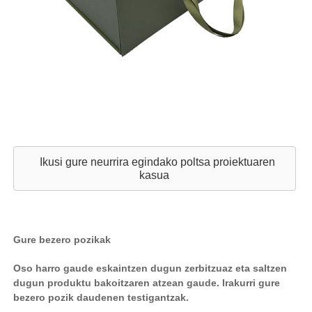
Ikusi gure neurrira egindako poltsa proiektuaren
kasua
Gure bezero pozikak
Oso harro gaude eskaintzen dugun zerbitzuaz eta saltzen
dugun produktu bakoitzaren atzean gaude. Irakurri gure
bezero pozik daudenen testigantzak.