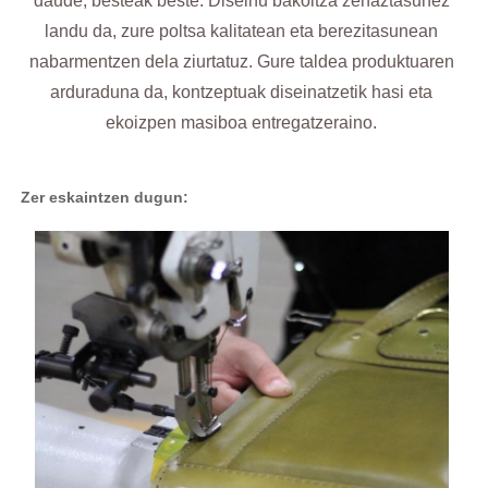
daude, besteak beste. Diseinu bakoitza zehaztasunez
landu da, zure poltsa kalitatean eta berezitasunean
nabarmentzen dela ziurtatuz. Gure taldea produktuaren
arduraduna da, kontzeptuak diseinatzetik hasi eta
ekoizpen masiboa entregatzeraino.
Zer eskaintzen dugun: