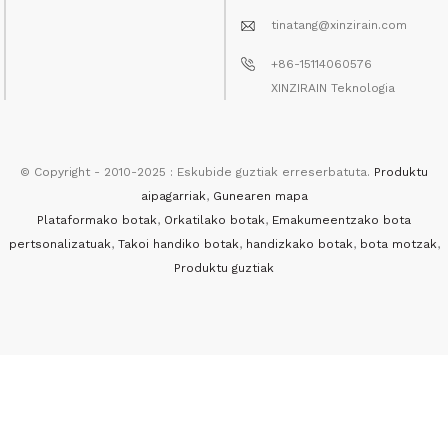
tinatang@xinzirain.com
+86-15114060576
XINZIRAIN Teknologia
© Copyright - 2010-2025 : Eskubide guztiak erreserbatuta.
Produktu
aipagarriak
,
Gunearen mapa
Plataformako botak
,
Orkatilako botak
,
Emakumeentzako bota
pertsonalizatuak
,
Takoi handiko botak
,
handizkako botak
,
bota motzak
,
Produktu guztiak