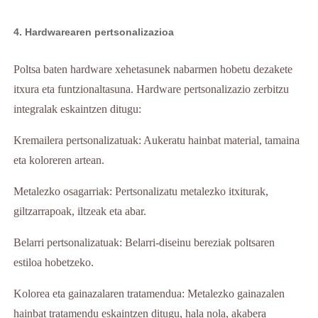
4. Hardwarearen pertsonalizazioa
Poltsa baten hardware xehetasunek nabarmen hobetu dezakete
itxura eta funtzionaltasuna. Hardware pertsonalizazio zerbitzu
integralak eskaintzen ditugu:
Kremailera pertsonalizatuak: Aukeratu hainbat material, tamaina
eta koloreren artean.
Metalezko osagarriak: Pertsonalizatu metalezko itxiturak,
giltzarrapoak, iltzeak eta abar.
Belarri pertsonalizatuak: Belarri-diseinu bereziak poltsaren
estiloa hobetzeko.
Kolorea eta gainazalaren tratamendua: Metalezko gainazalen
hainbat tratamendu eskaintzen ditugu, hala nola, akabera