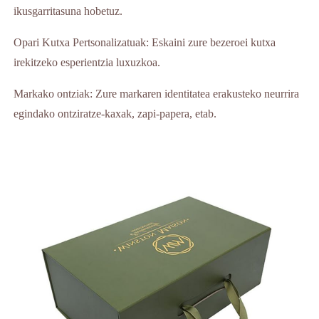
ikusgarritasuna hobetuz.
Opari Kutxa Pertsonalizatuak: Eskaini zure bezeroei kutxa
irekitzeko esperientzia luxuzkoa.
Markako ontziak: Zure markaren identitatea erakusteko neurrira
egindako ontziratze-kaxak, zapi-papera, etab.