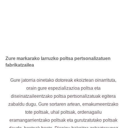
sorkuntzetatik hasi eta larru beganoaren bildumetaraino, zure
ikuspegia gauzatzen dugu zure markaren beharretara
egokitutako artisautza-lanarekin.
Zure markarako larruzko poltsa pertsonalizatuen
fabrikatzailea
Gure jatorria oinetako dotoreak ekoiztean oinarrituta,
orain gure espezializazioa poltsa eta
diseinatzaileentzako poltsa pertsonalizatuak egitera
zabaldu dugu. Gure sortaren artean, emakumeentzako
tote poltsak, uhal poltsak, ordenagailu
eramangarrientzako poltsak eta gurutzatutako poltsak