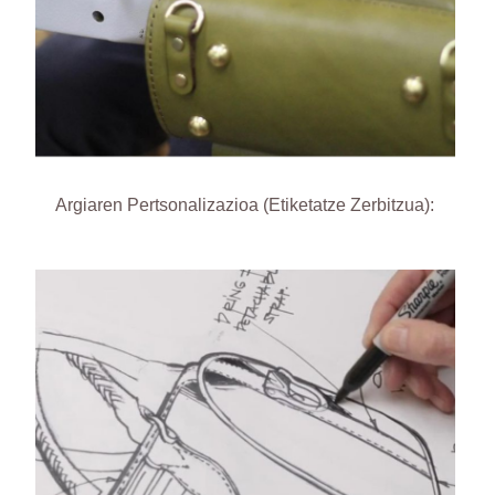
Argiaren Pertsonalizazioa (Etiketatze Zerbitzua):