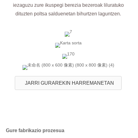
iezaguzu zure ikuspegi berezia bezeroak liluratuko
dituzten poltsa salduenetan bihurtzen laguntzen.
JARRI GURAREKIN HARREMANETAN
Gure fabrikazio prozesua