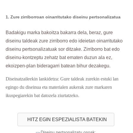
1. Zure zirriborroan oinarritutako diseinu pertsonalizatua
Badakigu marka bakoitza bakarra dela, beraz, gure
diseinu taldeak zure zirriborro edo ideietan oinarritutako
diseinu pertsonalizatuak sor ditzake. Zirriborro bat edo
diseinu-kontzeptu zehatz bat ematen duzun ala ez,
ekoizpen-plan bideragarri batean bihur dezakegu.
Diseinatzaileekin lankidetza: Gure taldeak zurekin estuki lan
egingo du diseinua eta materialen aukerak zure markaren
ikuspegiarekin bat datozela ziurtatzeko.
HITZ EGIN ESPEZIALISTA BATEKIN