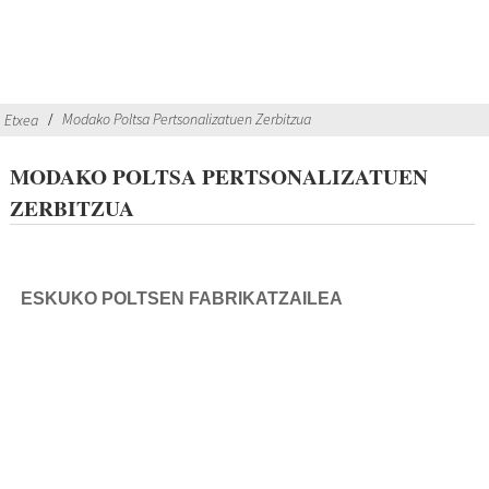
Modako Poltsa Pertsonalizatuen Zerbitzua
Etxea
MODAKO POLTSA PERTSONALIZATUEN
ZERBITZUA
ESKUKO POLTSEN FABRIKATZAILEA
Bihurtu zure poltsa-diseinu ametsak marka oparoa bihurtu gure
fabrikazio zerbitzu adituekin. Bezeroei luxuzko poltsa-lerroak
abiarazten eta zabaltzen laguntzen espezializatuta gaude,
gutxieneko prezio baxuekin eta entrega azkarrekin neurrira
egindako marka pribatuko irtenbideak eskainiz. Diseinatzaileen