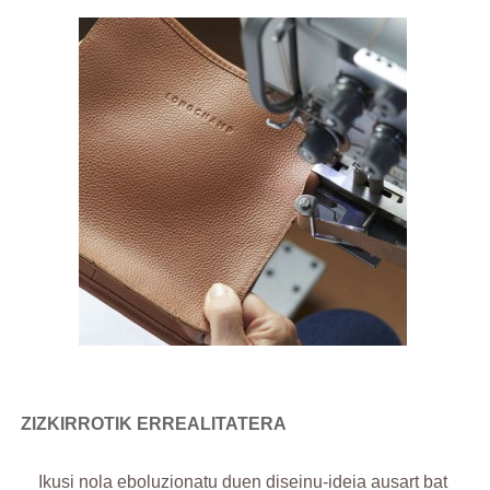
ZIZKIRROTIK ERREALITATERA
Ikusi nola eboluzionatu duen diseinu-ideia ausart bat