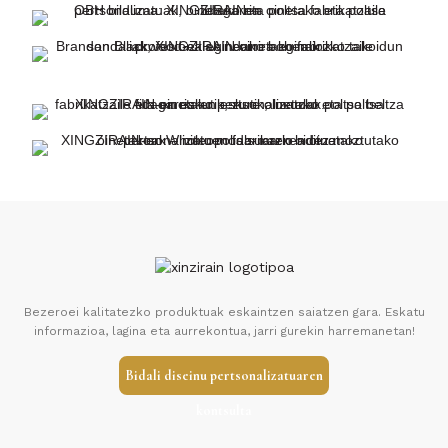
Bezeroei kalitatezko produktuak eskaintzen saiatzen gara. Eskatu
informazioa, lagina eta aurrekontua, jarri gurekin harremanetan!
Bidali diseinu pertsonalizatuaren
kontsulta