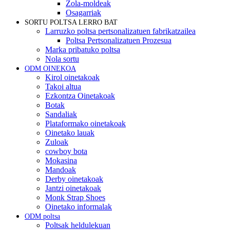
Zola-moldeak
Osagarriak
SORTU POLTSA LERRO BAT
Larruzko poltsa pertsonalizatuen fabrikatzailea
Poltsa Pertsonalizatuen Prozesua
Marka pribatuko poltsa
Nola sortu
ODM OINEKOA
Kirol oinetakoak
Takoi altua
Ezkontza Oinetakoak
Botak
Sandaliak
Plataformako oinetakoak
Oinetako lauak
Zuloak
cowboy bota
Mokasina
Mandoak
Derby oinetakoak
Jantzi oinetakoak
Monk Strap Shoes
Oinetako informalak
ODM poltsa
Poltsak heldulekuan