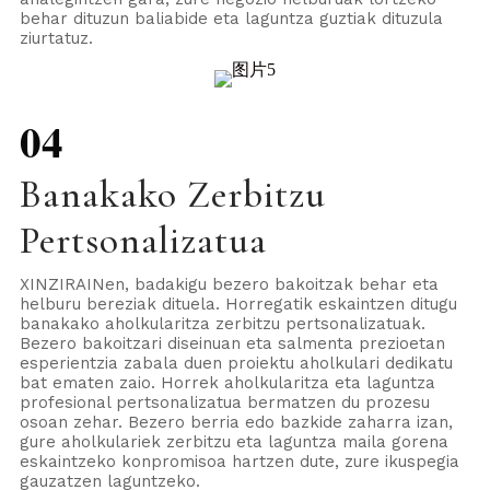
behar dituzun baliabide eta laguntza guztiak dituzula
ziurtatuz.
04
Banakako Zerbitzu
Pertsonalizatua
XINZIRAINen, badakigu bezero bakoitzak behar eta
helburu bereziak dituela. Horregatik eskaintzen ditugu
banakako aholkularitza zerbitzu pertsonalizatuak.
Bezero bakoitzari diseinuan eta salmenta prezioetan
esperientzia zabala duen proiektu aholkulari dedikatu
bat ematen zaio. Horrek aholkularitza eta laguntza
profesional pertsonalizatua bermatzen du prozesu
osoan zehar. Bezero berria edo bazkide zaharra izan,
gure aholkulariek zerbitzu eta laguntza maila gorena
eskaintzeko konpromisoa hartzen dute, zure ikuspegia
gauzatzen laguntzeko.