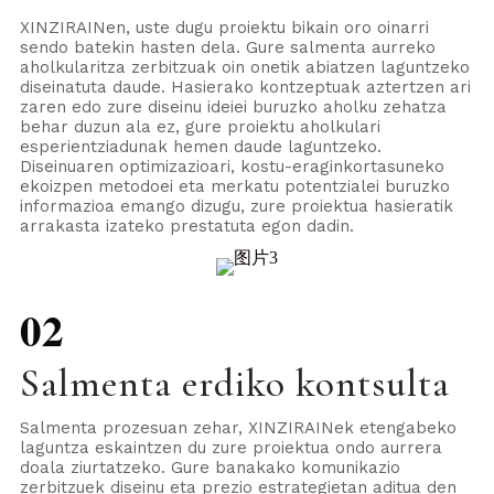
XINZIRAINen, uste dugu proiektu bikain oro oinarri
sendo batekin hasten dela. Gure salmenta aurreko
aholkularitza zerbitzuak oin onetik abiatzen laguntzeko
diseinatuta daude. Hasierako kontzeptuak aztertzen ari
zaren edo zure diseinu ideiei buruzko aholku zehatza
behar duzun ala ez, gure proiektu aholkulari
esperientziadunak hemen daude laguntzeko.
Diseinuaren optimizazioari, kostu-eraginkortasuneko
ekoizpen metodoei eta merkatu potentzialei buruzko
informazioa emango dizugu, zure proiektua hasieratik
arrakasta izateko prestatuta egon dadin.
02
Salmenta erdiko kontsulta
Salmenta prozesuan zehar, XINZIRAINek etengabeko
laguntza eskaintzen du zure proiektua ondo aurrera
doala ziurtatzeko. Gure banakako komunikazio
zerbitzuek diseinu eta prezio estrategietan aditua den