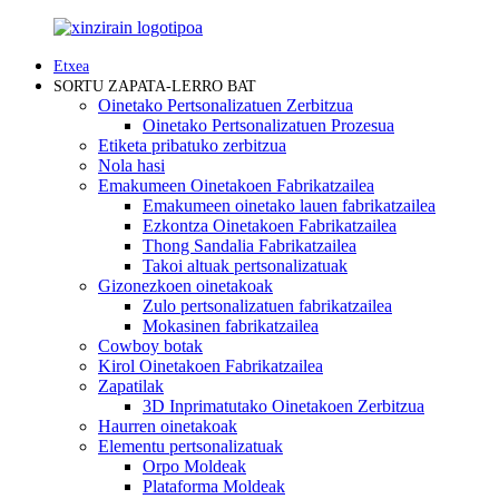
Etxea
SORTU ZAPATA-LERRO BAT
Oinetako Pertsonalizatuen Zerbitzua
Oinetako Pertsonalizatuen Prozesua
Etiketa pribatuko zerbitzua
Nola hasi
Emakumeen Oinetakoen Fabrikatzailea
Emakumeen oinetako lauen fabrikatzailea
Ezkontza Oinetakoen Fabrikatzailea
Thong Sandalia Fabrikatzailea
Takoi altuak pertsonalizatuak
Gizonezkoen oinetakoak
Zulo pertsonalizatuen fabrikatzailea
Mokasinen fabrikatzailea
Cowboy botak
Kirol Oinetakoen Fabrikatzailea
Zapatilak
3D Inprimatutako Oinetakoen Zerbitzua
Haurren oinetakoak
Elementu pertsonalizatuak
Orpo Moldeak
Plataforma Moldeak