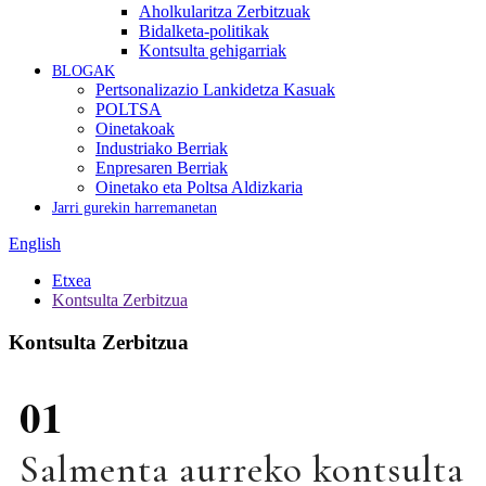
Aholkularitza Zerbitzuak
Bidalketa-politikak
Kontsulta gehigarriak
BLOGAK
Pertsonalizazio Lankidetza Kasuak
POLTSA
Oinetakoak
Industriako Berriak
Enpresaren Berriak
Oinetako eta Poltsa Aldizkaria
Jarri gurekin harremanetan
English
Etxea
Kontsulta Zerbitzua
Kontsulta Zerbitzua
01
Salmenta aurreko kontsulta