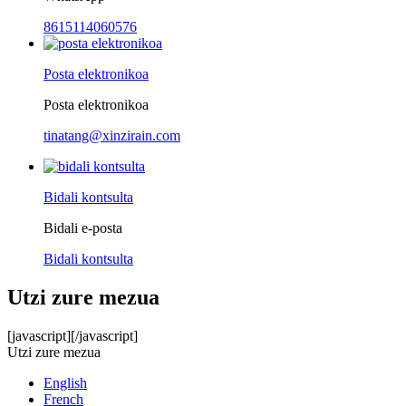
8615114060576
Posta elektronikoa
Posta elektronikoa
tinatang@xinzirain.com
Bidali kontsulta
Bidali e-posta
Bidali kontsulta
Utzi zure mezua
[javascript]
[/javascript]
Utzi zure mezua
English
French