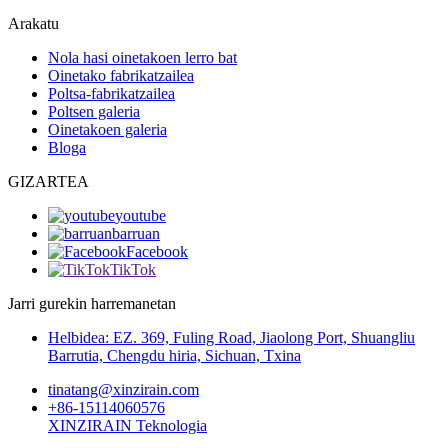
Arakatu
Nola hasi oinetakoen lerro bat
Oinetako fabrikatzailea
Poltsa-fabrikatzailea
Poltsen galeria
Oinetakoen galeria
Bloga
GIZARTEA
youtube
barruan
Facebook
TikTok
Jarri gurekin harremanetan
Helbidea: EZ. 369, Fuling Road, Jiaolong Port, Shuangliu
Barrutia, Chengdu hiria, Sichuan, Txina
tinatang@xinzirain.com
+86-15114060576
XINZIRAIN Teknologia