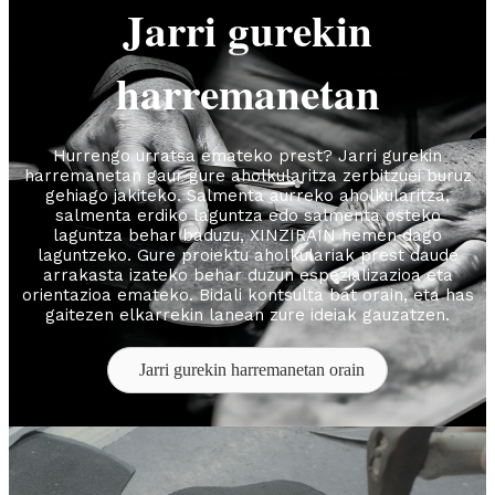
Jarri gurekin
harremanetan
Hurrengo urratsa emateko prest? Jarri gurekin
harremanetan gaur gure aholkularitza zerbitzuei buruz
gehiago jakiteko. Salmenta aurreko aholkularitza,
salmenta erdiko laguntza edo salmenta osteko
laguntza behar baduzu, XINZIRAIN hemen dago
laguntzeko. Gure proiektu aholkulariak prest daude
arrakasta izateko behar duzun espezializazioa eta
orientazioa emateko. Bidali kontsulta bat orain, eta has
gaitezen elkarrekin lanean zure ideiak gauzatzen.
Jarri gurekin harremanetan orain