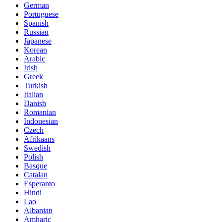
German
Portuguese
Spanish
Russian
Japanese
Korean
Arabic
Irish
Greek
Turkish
Italian
Danish
Romanian
Indonesian
Czech
Afrikaans
Swedish
Polish
Basque
Catalan
Esperanto
Hindi
Lao
Albanian
Amharic