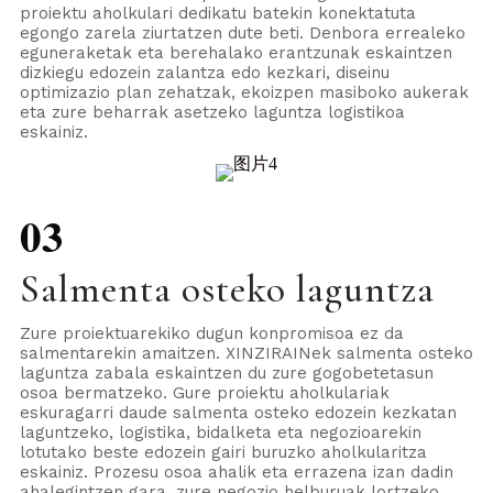
proiektu aholkulari dedikatu batekin konektatuta
egongo zarela ziurtatzen dute beti. Denbora errealeko
eguneraketak eta berehalako erantzunak eskaintzen
dizkiegu edozein zalantza edo kezkari, diseinu
optimizazio plan zehatzak, ekoizpen masiboko aukerak
eta zure beharrak asetzeko laguntza logistikoa
eskainiz.
03
Salmenta osteko laguntza
Zure proiektuarekiko dugun konpromisoa ez da
salmentarekin amaitzen. XINZIRAINek salmenta osteko
laguntza zabala eskaintzen du zure gogobetetasun
osoa bermatzeko. Gure proiektu aholkulariak
eskuragarri daude salmenta osteko edozein kezkatan
laguntzeko, logistika, bidalketa eta negozioarekin
lotutako beste edozein gairi buruzko aholkularitza
eskainiz. Prozesu osoa ahalik eta errazena izan dadin
ahalegintzen gara, zure negozio helburuak lortzeko