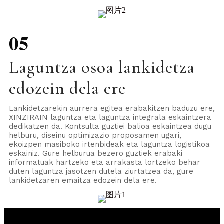
05
Laguntza osoa lankidetza
edozein dela ere
Lankidetzarekin aurrera egitea erabakitzen baduzu ere,
XINZIRAIN laguntza eta laguntza integrala eskaintzera
dedikatzen da. Kontsulta guztiei balioa eskaintzea dugu
helburu, diseinu optimizazio proposamen ugari,
ekoizpen masiboko irtenbideak eta laguntza logistikoa
eskainiz. Gure helburua bezero guztiek erabaki
informatuak hartzeko eta arrakasta lortzeko behar
duten laguntza jasotzen dutela ziurtatzea da, gure
lankidetzaren emaitza edozein dela ere.