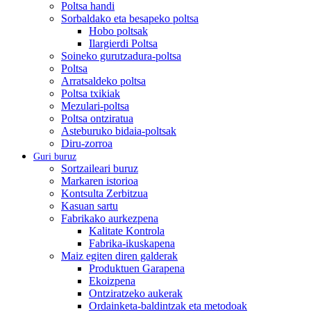
Poltsa handi
Sorbaldako eta besapeko poltsa
Hobo poltsak
Ilargierdi Poltsa
Soineko gurutzadura-poltsa
Poltsa
Arratsaldeko poltsa
Poltsa txikiak
Mezulari-poltsa
Poltsa ontziratua
Asteburuko bidaia-poltsak
Diru-zorroa
Guri buruz
Sortzaileari buruz
Markaren istorioa
Kontsulta Zerbitzua
Kasuan sartu
Fabrikako aurkezpena
Kalitate Kontrola
Fabrika-ikuskapena
Maiz egiten diren galderak
Produktuen Garapena
Ekoizpena
Ontziratzeko aukerak
Ordainketa-baldintzak eta metodoak