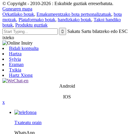
© Copyright - 2010-2026 : Eskubide guztiak erreserbatuta.
Gunearen mapa
Orkatilako botak
,
Emakumeentzako bota pertsonalizatuak
,
bota
motzak
,
Plataformako botak
,
handizkako botak
,
Takoi handiko
botak
,
Produktu guztiak
Sakatu Sartu bilatzeko edo ESC
ixteko
Bidali kontsulta
Hartza
Sylvia
Eraman
Txikia
Hartz Xiong
Android
IOS
x
Txateatu orain
WhatsApp