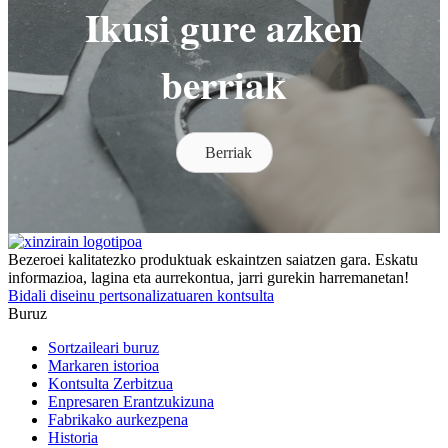
Ikusi gure azken
berriak
Berriak
Bezeroei kalitatezko produktuak eskaintzen saiatzen gara. Eskatu
informazioa, lagina eta aurrekontua, jarri gurekin harremanetan!
Bidali diseinu pertsonalizatuaren kontsulta
Buruz
Sortzaileari buruz
Markaren istorioa
Kontsulta Zerbitzua
Enpresaren Erantzukizuna
Fabrikako aurkezpena
Historia