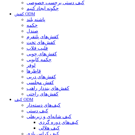
کیف دستی برچسب خصوصی
چگونه ایجاد کنیم
کفش ODM
پاشنه بلند
چکمه
صندل
کفش‌های پلتفرم
کفش‌های تخت
فلیپ فلاپ
کفش‌های چوبی
چکمه کابویی
لوفر
قاطرها
کفش‌های دربی
کفش مجلسی
کفش‌های بنددار راهب
کفش‌های راحتی
کیف ODM
کیف‌های دسته‌دار
کیف دستی
کیف شانه‌ای و زیربغلی
کیف‌های دوره گردی
کیف هلالی
کیف کراس بادی