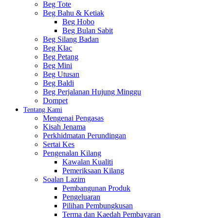
Beg Tote
Beg Bahu & Ketiak
Beg Hobo
Beg Bulan Sabit
Beg Silang Badan
Beg Klac
Beg Petang
Beg Mini
Beg Utusan
Beg Baldi
Beg Perjalanan Hujung Minggu
Dompet
Tentang Kami
Mengenai Pengasas
Kisah Jenama
Perkhidmatan Perundingan
Sertai Kes
Pengenalan Kilang
Kawalan Kualiti
Pemeriksaan Kilang
Soalan Lazim
Pembangunan Produk
Pengeluaran
Pilihan Pembungkusan
Terma dan Kaedah Pembayaran