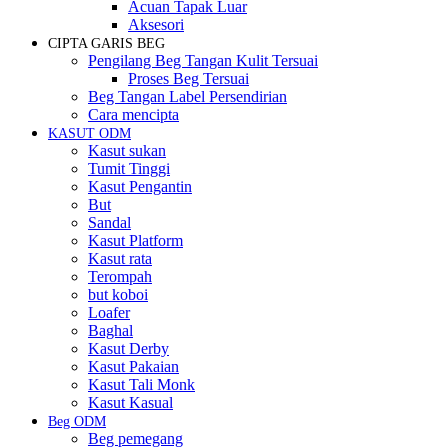
Acuan Tapak Luar
Aksesori
CIPTA GARIS BEG
Pengilang Beg Tangan Kulit Tersuai
Proses Beg Tersuai
Beg Tangan Label Persendirian
Cara mencipta
KASUT ODM
Kasut sukan
Tumit Tinggi
Kasut Pengantin
But
Sandal
Kasut Platform
Kasut rata
Terompah
but koboi
Loafer
Baghal
Kasut Derby
Kasut Pakaian
Kasut Tali Monk
Kasut Kasual
Beg ODM
Beg pemegang