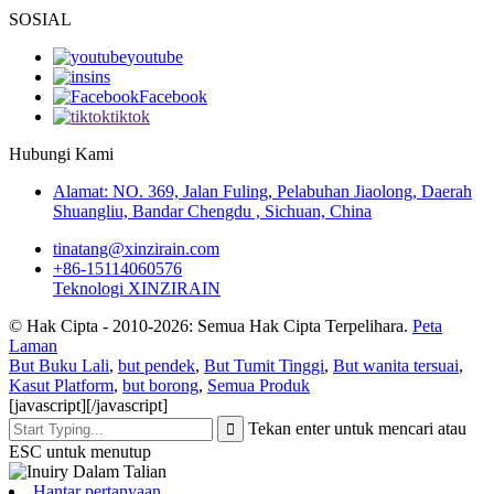
SOSIAL
youtube
ins
Facebook
tiktok
Hubungi Kami
Alamat: NO. 369, Jalan Fuling, Pelabuhan Jiaolong, Daerah
Shuangliu, Bandar Chengdu , Sichuan, China
tinatang@xinzirain.com
+86-15114060576
Teknologi XINZIRAIN
© Hak Cipta - 2010-2026: Semua Hak Cipta Terpelihara.
Peta
Laman
But Buku Lali
,
but pendek
,
But Tumit Tinggi
,
But wanita tersuai
,
Kasut Platform
,
but borong
,
Semua Produk
[javascript]
[/javascript]
Tekan enter untuk mencari atau
ESC untuk menutup
Hantar pertanyaan