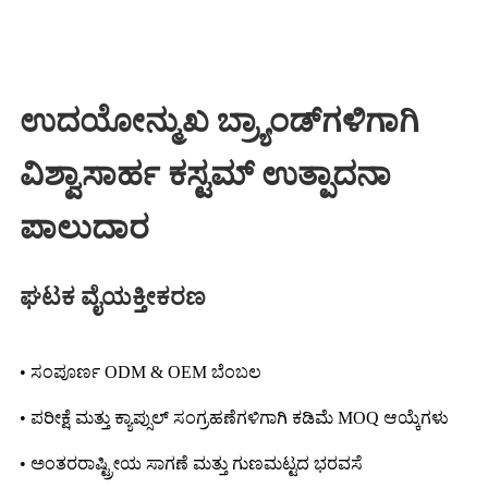
ಉದಯೋನ್ಮುಖ ಬ್ರ್ಯಾಂಡ್‌ಗಳಿಗಾಗಿ
ವಿಶ್ವಾಸಾರ್ಹ ಕಸ್ಟಮ್ ಉತ್ಪಾದನಾ
ಪಾಲುದಾರ
ಘಟಕ ವೈಯಕ್ತೀಕರಣ
• ಸಂಪೂರ್ಣ ODM & OEM ಬೆಂಬಲ
• ಪರೀಕ್ಷೆ ಮತ್ತು ಕ್ಯಾಪ್ಸುಲ್ ಸಂಗ್ರಹಣೆಗಳಿಗಾಗಿ ಕಡಿಮೆ MOQ ಆಯ್ಕೆಗಳು
• ಅಂತರರಾಷ್ಟ್ರೀಯ ಸಾಗಣೆ ಮತ್ತು ಗುಣಮಟ್ಟದ ಭರವಸೆ