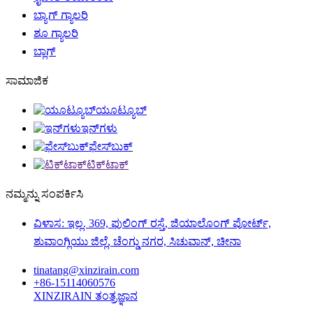
ಬ್ಯಾಗ್ ಗ್ಯಾಲರಿ
ಶೂ ಗ್ಯಾಲರಿ
ಬ್ಲಾಗ್
ಸಾಮಾಜಿಕ
ಯೂಟ್ಯೂಬ್
ಇನ್‌ಗಳು
ಫೇಸ್‌ಬುಕ್
ಟಿಕ್‌ಟಾಕ್
ನಮ್ಮನ್ನು ಸಂಪರ್ಕಿಸಿ
ವಿಳಾಸ: ಇಲ್ಲ. 369, ಫುಲಿಂಗ್ ರಸ್ತೆ, ಜಿಯಾಲೊಂಗ್ ಪೋರ್ಟ್,
ಶುವಾಂಗ್ಲಿಯು ಜಿಲ್ಲೆ, ಚೆಂಗ್ಡು ನಗರ, ಸಿಚುವಾನ್, ಚೀನಾ
tinatang@xinzirain.com
+86-15114060576
XINZIRAIN ತಂತ್ರಜ್ಞಾನ