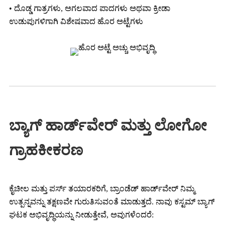
• ದೊಡ್ಡ ಗಾತ್ರಗಳು, ಅಗಲವಾದ ಪಾದಗಳು ಅಥವಾ ಕ್ರೀಡಾ
ಉಡುಪುಗಳಿಗಾಗಿ ವಿಶೇಷವಾದ ಹೊರ ಅಟ್ಟೆಗಳು
ಬ್ಯಾಗ್ ಹಾರ್ಡ್‌ವೇರ್ ಮತ್ತು ಲೋಗೋ
ಗ್ರಾಹಕೀಕರಣ
ಕೈಚೀಲ ಮತ್ತು ಪರ್ಸ್ ತಯಾರಕರಿಗೆ, ಬ್ರಾಂಡೆಡ್ ಹಾರ್ಡ್‌ವೇರ್ ನಿಮ್ಮ
ಉತ್ಪನ್ನವನ್ನು ತಕ್ಷಣವೇ ಗುರುತಿಸುವಂತೆ ಮಾಡುತ್ತದೆ. ನಾವು ಕಸ್ಟಮ್ ಬ್ಯಾಗ್
ಘಟಕ ಅಭಿವೃದ್ಧಿಯನ್ನು ನೀಡುತ್ತೇವೆ, ಅವುಗಳೆಂದರೆ: