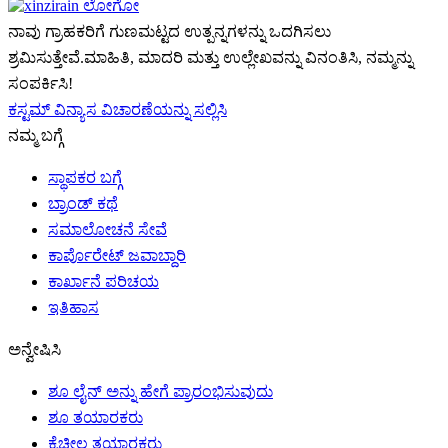
ನಾವು ಗ್ರಾಹಕರಿಗೆ ಗುಣಮಟ್ಟದ ಉತ್ಪನ್ನಗಳನ್ನು ಒದಗಿಸಲು
ಶ್ರಮಿಸುತ್ತೇವೆ.ಮಾಹಿತಿ, ಮಾದರಿ ಮತ್ತು ಉಲ್ಲೇಖವನ್ನು ವಿನಂತಿಸಿ, ನಮ್ಮನ್ನು
ಸಂಪರ್ಕಿಸಿ!
ಕಸ್ಟಮ್ ವಿನ್ಯಾಸ ವಿಚಾರಣೆಯನ್ನು ಸಲ್ಲಿಸಿ
ನಮ್ಮ ಬಗ್ಗೆ
ಸ್ಥಾಪಕರ ಬಗ್ಗೆ
ಬ್ರಾಂಡ್ ಕಥೆ
ಸಮಾಲೋಚನೆ ಸೇವೆ
ಕಾರ್ಪೊರೇಟ್ ಜವಾಬ್ದಾರಿ
ಕಾರ್ಖಾನೆ ಪರಿಚಯ
ಇತಿಹಾಸ
ಅನ್ವೇಷಿಸಿ
ಶೂ ಲೈನ್ ಅನ್ನು ಹೇಗೆ ಪ್ರಾರಂಭಿಸುವುದು
ಶೂ ತಯಾರಕರು
ಕೈಚೀಲ ತಯಾರಕರು