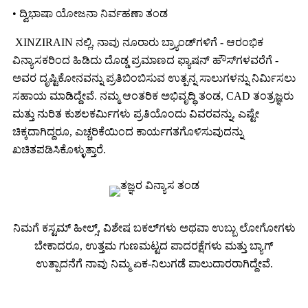
• ದ್ವಿಭಾಷಾ ಯೋಜನಾ ನಿರ್ವಹಣಾ ತಂಡ
XINZIRAIN ನಲ್ಲಿ, ನಾವು ನೂರಾರು ಬ್ರ್ಯಾಂಡ್‌ಗಳಿಗೆ - ಆರಂಭಿಕ
ವಿನ್ಯಾಸಕರಿಂದ ಹಿಡಿದು ದೊಡ್ಡ ಪ್ರಮಾಣದ ಫ್ಯಾಷನ್ ಹೌಸ್‌ಗಳವರೆಗೆ -
ಅವರ ದೃಷ್ಟಿಕೋನವನ್ನು ಪ್ರತಿಬಿಂಬಿಸುವ ಉತ್ಪನ್ನ ಸಾಲುಗಳನ್ನು ನಿರ್ಮಿಸಲು
ಸಹಾಯ ಮಾಡಿದ್ದೇವೆ. ನಮ್ಮ ಆಂತರಿಕ ಅಭಿವೃದ್ಧಿ ತಂಡ, CAD ತಂತ್ರಜ್ಞರು
ಮತ್ತು ನುರಿತ ಕುಶಲಕರ್ಮಿಗಳು ಪ್ರತಿಯೊಂದು ವಿವರವನ್ನು, ಎಷ್ಟೇ
ಚಿಕ್ಕದಾಗಿದ್ದರೂ, ಎಚ್ಚರಿಕೆಯಿಂದ ಕಾರ್ಯಗತಗೊಳಿಸುವುದನ್ನು
ಖಚಿತಪಡಿಸಿಕೊಳ್ಳುತ್ತಾರೆ.
ನಿಮಗೆ ಕಸ್ಟಮ್ ಹೀಲ್ಸ್, ವಿಶೇಷ ಬಕಲ್‌ಗಳು ಅಥವಾ ಉಬ್ಬು ಲೋಗೋಗಳು
ಬೇಕಾದರೂ, ಉತ್ತಮ ಗುಣಮಟ್ಟದ ಪಾದರಕ್ಷೆಗಳು ಮತ್ತು ಬ್ಯಾಗ್
ಉತ್ಪಾದನೆಗೆ ನಾವು ನಿಮ್ಮ ಏಕ-ನಿಲುಗಡೆ ಪಾಲುದಾರರಾಗಿದ್ದೇವೆ.