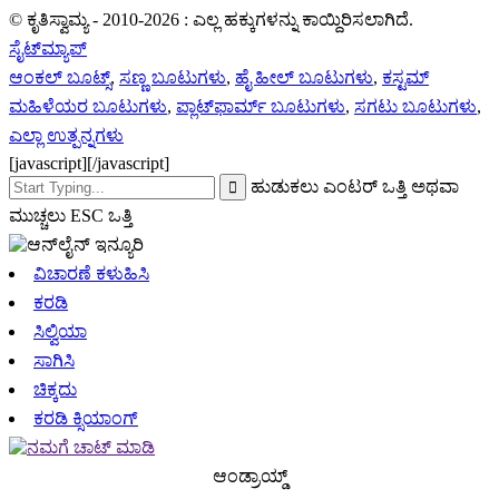
© ಕೃತಿಸ್ವಾಮ್ಯ - 2010-2026 : ಎಲ್ಲ ಹಕ್ಕುಗಳನ್ನು ಕಾಯ್ದಿರಿಸಲಾಗಿದೆ.
ಸೈಟ್‌ಮ್ಯಾಪ್
ಆಂಕಲ್ ಬೂಟ್ಸ್
,
ಸಣ್ಣ ಬೂಟುಗಳು
,
ಹೈ ಹೀಲ್ ಬೂಟುಗಳು
,
ಕಸ್ಟಮ್
ಮಹಿಳೆಯರ ಬೂಟುಗಳು
,
ಪ್ಲಾಟ್‌ಫಾರ್ಮ್ ಬೂಟುಗಳು
,
ಸಗಟು ಬೂಟುಗಳು
,
ಎಲ್ಲಾ ಉತ್ಪನ್ನಗಳು
[javascript]
[/javascript]
ಹುಡುಕಲು ಎಂಟರ್ ಒತ್ತಿ ಅಥವಾ
ಮುಚ್ಚಲು ESC ಒತ್ತಿ
ವಿಚಾರಣೆ ಕಳುಹಿಸಿ
ಕರಡಿ
ಸಿಲ್ವಿಯಾ
ಸಾಗಿಸಿ
ಚಿಕ್ಕದು
ಕರಡಿ ಕ್ಸಿಯಾಂಗ್
ಆಂಡ್ರಾಯ್ಡ್