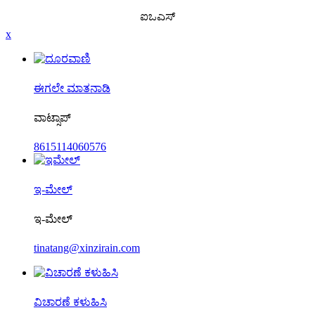
ಐಒಎಸ್
x
ಈಗಲೇ ಮಾತನಾಡಿ
ವಾಟ್ಸಾಪ್
8615114060576
ಇ-ಮೇಲ್
ಇ-ಮೇಲ್
tinatang@xinzirain.com
ವಿಚಾರಣೆ ಕಳುಹಿಸಿ