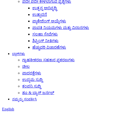
ಪದೇ ಪದೇ ಕೇಳಲಾಗುವ ಪ್ರಶ್ನೆಗಳು
ಉತ್ಪನ್ನ ಅಭಿವೃದ್ಧಿ
ಉತ್ಪಾದನೆ
ಪ್ಯಾಕೇಜಿಂಗ್ ಆಯ್ಕೆಗಳು
ಪಾವತಿ ನಿಯಮಗಳು ಮತ್ತು ವಿಧಾನಗಳು
ಸಲಹಾ ಸೇವೆಗಳು
ಶಿಪ್ಪಿಂಗ್ ನೀತಿಗಳು
ಹೆಚ್ಚುವರಿ ವಿಚಾರಣೆಗಳು
ಬ್ಲಾಗ್‌ಗಳು
ಗ್ರಾಹಕೀಕರಣ ಸಹಕಾರ ಪ್ರಕರಣಗಳು
ಚೀಲ
ಪಾದರಕ್ಷೆಗಳು
ಉದ್ಯಮ ಸುದ್ದಿ
ಕಂಪನಿ ಸುದ್ದಿ
ಶೂ & ಬ್ಯಾಗ್ ಜರ್ನಲ್
ನಮ್ಮನ್ನು ಸಂಪರ್ಕಿಸಿ
English