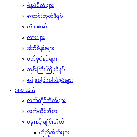
ဖိနပ်ပိတ်များ
ကောင်းဘွတ်ဖိနပ်
လိုဖာဖိနပ်
လားများ
ဒါဘီဖိနပ်များ
ဝတ်စုံဖိနပ်များ
ဘုန်းကြီးကြိုးဖိနပ်
ပေါ့ပေါ့ပါးပါးဖိနပ်များ
ODM အိတ်
လက်ကိုင်အိတ်များ
လက်ကိုင်အိတ်
ပခုံးနှင့် ချိုင်းအိတ်
ဟိုဘိုအိတ်များ