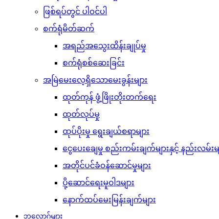
ဖြစ်ရပ်တွင် ပါဝင်ပါ
စက်ရုံမိတ်ဆက်
အရည်အသွေးထိန်းချုပ်မှု
စက်ရုံစစ်ဆေးခြင်း
အမြဲမေးလေ့ရှိသောမေးခွန်းများ
ထုတ်ကုန် ဖွံ့ဖြိုးတိုးတက်ရေး
ထုတ်လုပ်မှု
ထုပ်ပိုးမှု ရွေးချယ်စရာများ
ငွေပေးချေမှု စည်းကမ်းချက်များနှင့် နည်းလမ်းမ
အတိုင်ပင်ခံဝန်ဆောင်မှုများ
ပို့ဆောင်ရေးမူဝါဒများ
နောက်ထပ်မေးမြန်းချက်များ
ဘလော့ဂ်များ