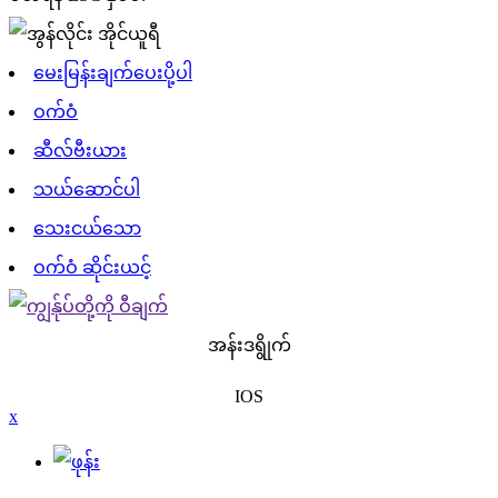
မေးမြန်းချက်ပေးပို့ပါ
ဝက်ဝံ
ဆီလ်ဗီးယား
သယ်ဆောင်ပါ
သေးငယ်သော
ဝက်ဝံ ဆိုင်းယင့်
အန်းဒရွိုက်
IOS
x