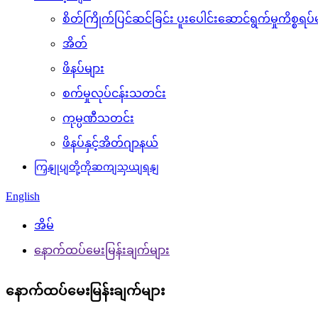
စိတ်ကြိုက်ပြင်ဆင်ခြင်း ပူးပေါင်းဆောင်ရွက်မှုကိစ္စရပ်
အိတ်
ဖိနပ်များ
စက်မှုလုပ်ငန်းသတင်း
ကုမ္ပဏီသတင်း
ဖိနပ်နှင့်အိတ်ဂျာနယ်
ကြှနျုပျတို့ကိုဆကျသှယျရနျ
English
အိမ်
နောက်ထပ်မေးမြန်းချက်များ
နောက်ထပ်မေးမြန်းချက်များ