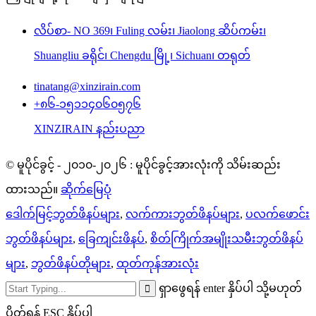
လိပ်စာ- NO 369၊ Fuling လမ်း၊ Jiaolong ဆိပ်ကမ်း၊
Shuangliu ခရိုင်၊ Chengdu မြို့၊ Sichuan၊ တရုတ်
tinatang@xinzirain.com
+၈၆-၁၅၁၁၄၀၆၀၅၇၆
XINZIRAIN နည်းပညာ
© မူပိုင်ခွင့် - ၂၀၁၀-၂၀၂၆ : မူပိုင်ခွင့်အားလုံးကို သိမ်းဆည်း
ထားသည်။
ဆိုက်မြေပုံ
ဒေါက်မြင့်ဘွတ်ဖိနပ်များ
,
လက်ကားဘွတ်ဖိနပ်များ
,
ပလက်ဖောင်း
ဘွတ်ဖိနပ်များ
,
ခြေကျင်းဖိနပ်
,
စိတ်ကြိုက်အမျိုးသမီးဘွတ်ဖိနပ်
များ
,
ဘွတ်ဖိနပ်တိုများ
,
ထုတ်ကုန်အားလုံး
ရှာဖွေရန် enter နှိပ်ပါ သို့မဟုတ်
ပိတ်ရန် ESC နှိပ်ပါ