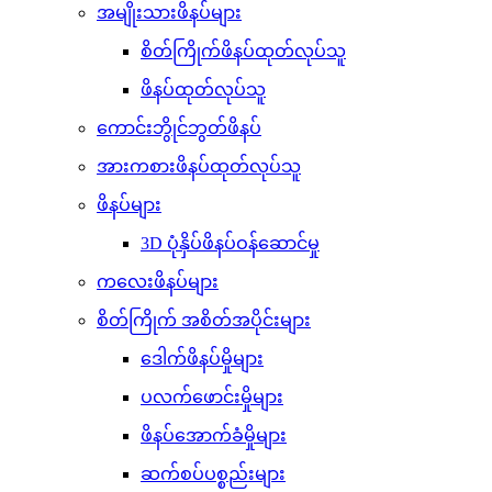
အမျိုးသားဖိနပ်များ
စိတ်ကြိုက်ဖိနပ်ထုတ်လုပ်သူ
ဖိနပ်ထုတ်လုပ်သူ
ကောင်းဘွိုင်ဘွတ်ဖိနပ်
အားကစားဖိနပ်ထုတ်လုပ်သူ
ဖိနပ်များ
3D ပုံနှိပ်ဖိနပ်ဝန်ဆောင်မှု
ကလေးဖိနပ်များ
စိတ်ကြိုက် အစိတ်အပိုင်းများ
ဒေါက်ဖိနပ်မှိုများ
ပလက်ဖောင်းမှိုများ
ဖိနပ်အောက်ခံမှိုများ
ဆက်စပ်ပစ္စည်းများ