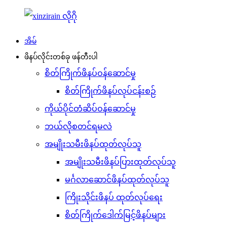
အိမ်
ဖိနပ်လိုင်းတစ်ခု ဖန်တီးပါ
စိတ်ကြိုက်ဖိနပ်ဝန်ဆောင်မှု
စိတ်ကြိုက်ဖိနပ်လုပ်ငန်းစဉ်
ကိုယ်ပိုင်တံဆိပ်ဝန်ဆောင်မှု
ဘယ်လိုစတင်ရမလဲ
အမျိုးသမီးဖိနပ်ထုတ်လုပ်သူ
အမျိုးသမီးဖိနပ်ပြားထုတ်လုပ်သူ
မင်္ဂလာဆောင်ဖိနပ်ထုတ်လုပ်သူ
ကြိုးသိုင်းဖိနပ် ထုတ်လုပ်ရေး
စိတ်ကြိုက်ဒေါက်မြင့်ဖိနပ်များ