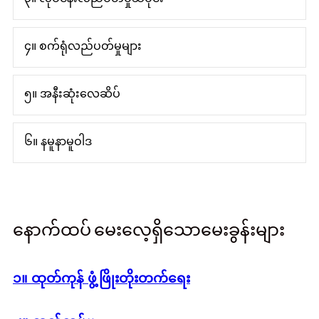
၄။ စက်ရုံလည်ပတ်မှုများ
၅။ အနီးဆုံးလေဆိပ်
၆။ နမူနာမူဝါဒ
နောက်ထပ် မေးလေ့ရှိသောမေးခွန်းများ
၁။ ထုတ်ကုန် ဖွံ့ဖြိုးတိုးတက်ရေး