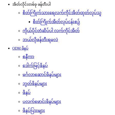
အိတ်လိုင်းတစ်ခု ဖန်တီးပါ
စိတ်ကြိုက်သားရေလက်ကိုင်အိတ်ထုတ်လုပ်သူ
စိတ်ကြိုက်အိတ်လုပ်ငန်းစဉ်
ကိုယ်ပိုင်တံဆိပ်ပါ လက်ကိုင်အိတ်
ဘယ်လိုဖန်တီးရမလဲ
ODM ဖိနပ်
စနီကာ
ဒေါက်မြင့်ဖိနပ်
မင်္ဂလာဆောင်ဖိနပ်များ
ဘွတ်ဖိနပ်များ
ဖိနပ်
ပလက်ဖောင်းဖိနပ်များ
ဖိနပ်ပြားများ