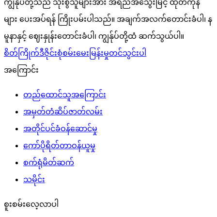
ကျွန်ုပ်တို့သည် သုံးစွဲသူများအား အရည်အသွေးမြင့် ထုတ်ကုန်
များ ပေးအပ်ရန် ကြိုးပမ်းပါသည်။ အချက်အလက်တောင်းခံပါ၊ န
မူနာနှင့် ဈေးနှုန်းတောင်းခံပါ၊ ကျွန်ုပ်တို့ထံ ဆက်သွယ်ပါ။
စိတ်ကြိုက်ဒီဇိုင်းစုံစမ်းမေးမြန်းမှုတင်သွင်းပါ
အကြောင်း
တည်ထောင်သူအကြောင်း
အမှတ်တံဆိပ်ဇာတ်လမ်း
အတိုင်ပင်ခံဝန်ဆောင်မှု
ကော်ပိုရိတ်တာဝန်ယူမှု
စက်ရုံမိတ်ဆက်
သမိုင်း
စူးစမ်းလေ့လာပါ