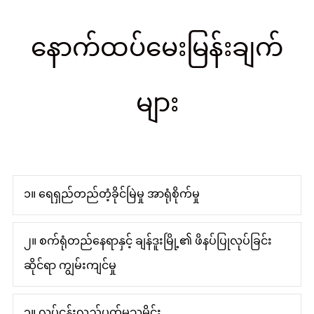
နောက်ထပ်မေးမြန်းချက်
များ
၁။ ရေရှည်တည်တံ့ခိုင်မြဲမှု အာရုံစိုက်မှု
၂။ စက်ရုံတည်နေရာနှင့် ချန်ဒူးမြို့၏ ဖိနပ်ပြုလုပ်ခြင်း
ဆိုင်ရာ ကျွမ်းကျင်မှု
၃။ လုပ်ငန်းလည်ပတ်မှုသမိုင်း