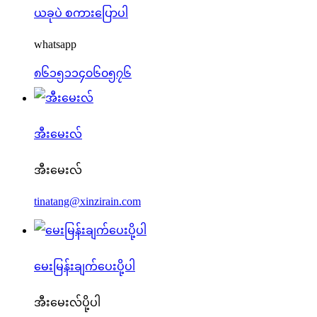
ယခုပဲ စကားပြောပါ
whatsapp
၈၆၁၅၁၁၄၀၆၀၅၇၆
အီးမေးလ်
အီးမေးလ်
tinatang@xinzirain.com
မေးမြန်းချက်ပေးပို့ပါ
အီးမေးလ်ပို့ပါ