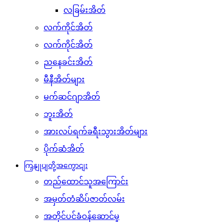
လခြမ်းအိတ်
လက်ကိုင်အိတ်
လက်ကိုင်အိတ်
ညနေခင်းအိတ်
မီနီအိတ်များ
မက်ဆင်ဂျာအိတ်
ဘူးအိတ်
အားလပ်ရက်ခရီးသွားအိတ်များ
ပိုက်ဆံအိတ်
ကြှနျုပျတို့အကွောငျး
တည်ထောင်သူအကြောင်း
အမှတ်တံဆိပ်ဇာတ်လမ်း
အတိုင်ပင်ခံဝန်ဆောင်မှု