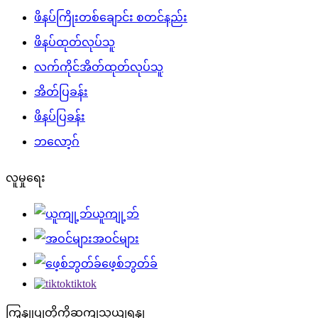
ဖိနပ်ကြိုးတစ်ချောင်း စတင်နည်း
ဖိနပ်ထုတ်လုပ်သူ
လက်ကိုင်အိတ်ထုတ်လုပ်သူ
အိတ်ပြခန်း
ဖိနပ်ပြခန်း
ဘလော့ဂ်
လူမှုရေး
ယူကျု့ဘ်
အဝင်များ
ဖေ့စ်ဘွတ်ခ်
tiktok
ကြှနျုပျတို့ကိုဆကျသှယျရနျ