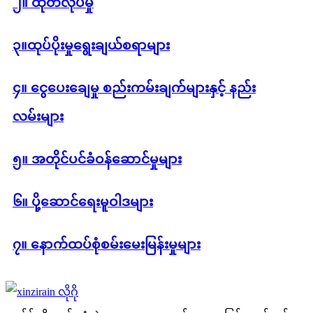
၂။ ထုတ်လုပ်မှု
၃။ထုပ်ပိုးမှုရွေးချယ်စရာများ
၄။ ငွေပေးချေမှု စည်းကမ်းချက်များနှင့် နည်း
လမ်းများ
၅။ အတိုင်ပင်ခံဝန်ဆောင်မှုများ
၆။ ပို့ဆောင်ရေးမူဝါဒများ
၇။ နောက်ထပ်စုံစမ်းမေးမြန်းမှုများ