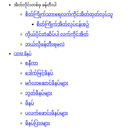
အိတ်လိုင်းတစ်ခု ဖန်တီးပါ
စိတ်ကြိုက်သားရေလက်ကိုင်အိတ်ထုတ်လုပ်သူ
စိတ်ကြိုက်အိတ်လုပ်ငန်းစဉ်
ကိုယ်ပိုင်တံဆိပ်ပါ လက်ကိုင်အိတ်
ဘယ်လိုဖန်တီးရမလဲ
ODM ဖိနပ်
စနီကာ
ဒေါက်မြင့်ဖိနပ်
မင်္ဂလာဆောင်ဖိနပ်များ
ဘွတ်ဖိနပ်များ
ဖိနပ်
ပလက်ဖောင်းဖိနပ်များ
ဖိနပ်ပြားများ