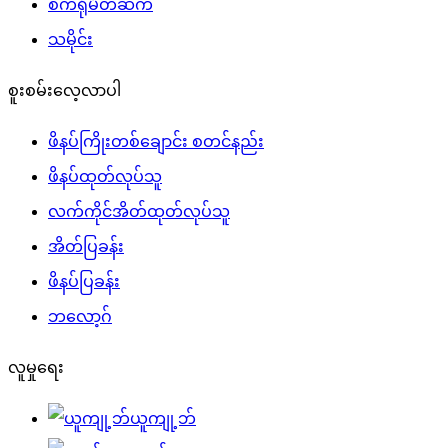
စက်ရုံမိတ်ဆက်
သမိုင်း
စူးစမ်းလေ့လာပါ
ဖိနပ်ကြိုးတစ်ချောင်း စတင်နည်း
ဖိနပ်ထုတ်လုပ်သူ
လက်ကိုင်အိတ်ထုတ်လုပ်သူ
အိတ်ပြခန်း
ဖိနပ်ပြခန်း
ဘလော့ဂ်
လူမှုရေး
ယူကျု့ဘ်