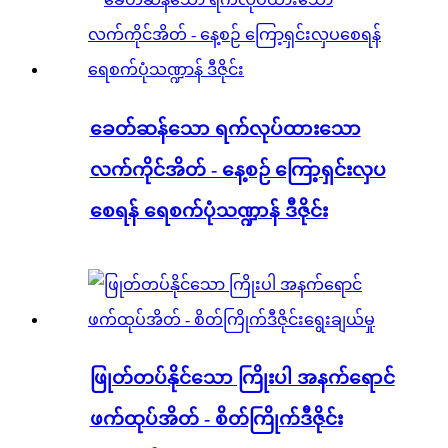
ခေတ်ဆန်သော ရက်လုပ်ထားသော
လက်ကိုင်အိတ် - နေ့စဉ် ကြော့ရှင်းလှပ
စေရန် ရေစက်ပုံသဏ္ဍာန် ဒီဇိုင်း
ဖြုတ်တပ်နိုင်သော ကြိုးပါ အနက်ရောင်
ဖက်ထုပ်အိတ် - စိတ်ကြိုက်ဒီဇိုင်း