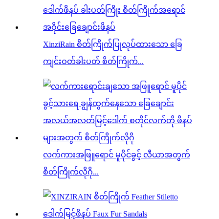
XinziRain စိတ်ကြိုက်ပြုလုပ်ထားသော ခြေ
ကျင်းဝတ်ခါးပတ် စိတ်ကြိုက်...
လက်ကားအဖြူရောင် မူပိုင်ခွင့် လီယာအတွက်
စိတ်ကြိုက်လိုဂို...