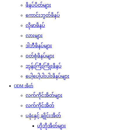
ဖိနပ်ပိတ်များ
ကောင်းဘွတ်ဖိနပ်
လိုဖာဖိနပ်
လားများ
ဒါဘီဖိနပ်များ
ဝတ်စုံဖိနပ်များ
ဘုန်းကြီးကြိုးဖိနပ်
ပေါ့ပေါ့ပါးပါးဖိနပ်များ
ODM အိတ်
လက်ကိုင်အိတ်များ
လက်ကိုင်အိတ်
ပခုံးနှင့် ချိုင်းအိတ်
ဟိုဘိုအိတ်များ