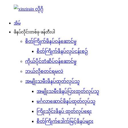
အိမ်
ဖိနပ်လိုင်းတစ်ခု ဖန်တီးပါ
စိတ်ကြိုက်ဖိနပ်ဝန်ဆောင်မှု
စိတ်ကြိုက်ဖိနပ်လုပ်ငန်းစဉ်
ကိုယ်ပိုင်တံဆိပ်ဝန်ဆောင်မှု
ဘယ်လိုစတင်ရမလဲ
အမျိုးသမီးဖိနပ်ထုတ်လုပ်သူ
အမျိုးသမီးဖိနပ်ပြားထုတ်လုပ်သူ
မင်္ဂလာဆောင်ဖိနပ်ထုတ်လုပ်သူ
ကြိုးသိုင်းဖိနပ် ထုတ်လုပ်ရေး
စိတ်ကြိုက်ဒေါက်မြင့်ဖိနပ်များ