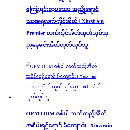
ကြော့ရှင်းလှပသော အညိုရောင်
သားရေလက်ကိုင်အိတ် | Xinzirain
Premier လက်ကိုင်အိတ်ထုတ်လုပ်သူ
ညနေခင်းအိတ်ထုတ်လုပ်သူ
OEM ODM ဇစ်ပါ ကတ်ထည့်အိတ်
အစိမ်းရင့်ရောင် မိကျောင်း | Xinzirain