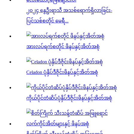
၂၀၂၄ နွေဦးရာသီ အသစ်ရောက်ရှိလာခြင်း-
ပြင်သစ်စတိုင် မေရီ...
အားလပ်ရက်စတိုင် ဖိနပ်နှင့်အိတ်အစုံ
Celadon ပုံနှိပ်ဒီဇိုင်းဖိနပ်နှင့်အိတ်အစုံ
ကိုယ်ပိုင်တံဆိပ်ပုံနှိပ်ဒီဇိုင်းဖိနပ်နှင့်အိတ်အစုံ