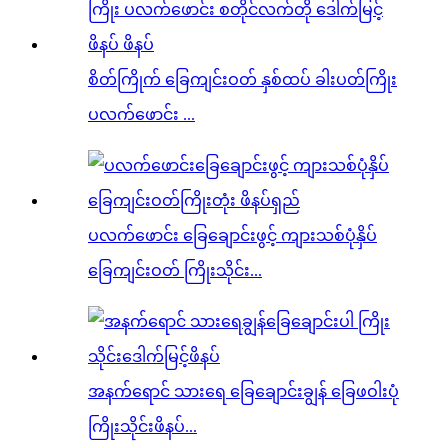
စိတ်ကြိုက် ခြေကျင်းဝတ် နှစ်ထပ် ခါးပတ်ကြိုး
ပလက်ဖောင်း ...
ပလက်ဖောင်း ခြေချောင်းဖွင့် ကျားသစ်ပုံနှိပ်
ခြေကျင်းဝတ် ကြိုးသိုင်း...
အနက်ရောင် သားရေ ခြေချောင်းချွန် ခြေဖဝါးပုံ
ကြိုးသိုင်းဖိနပ်...