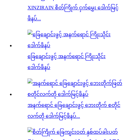
XINZIRAIN စိတ်ကြိုက် ငှက်မွှေး ဒေါက်မြင့်
ဖိနပ်...
ခြေချောင်းဖွင့် အနက်ရောင် ကြိုးသိုင်း
ဒေါက်ဖိနပ်
အနက်ရောင် ခြေချောင်းဖွင့် ဘေးတိုက် စတိုင်
လက်တို ဒေါက်မြင့်ဖိနပ်...