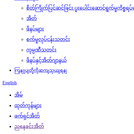
စိတ်ကြိုက်ပြင်ဆင်ခြင်း ပူးပေါင်းဆောင်ရွက်မှုကိစ္စရပ်
အိတ်
ဖိနပ်များ
စက်မှုလုပ်ငန်းသတင်း
ကုမ္ပဏီသတင်း
ဖိနပ်နှင့်အိတ်ဂျာနယ်
ကြှနျုပျတို့ကိုဆကျသှယျရနျ
English
အိမ်
ထုတ်ကုန်များ
ဖက်ရှင်အိတ်
ညနေခင်းအိတ်