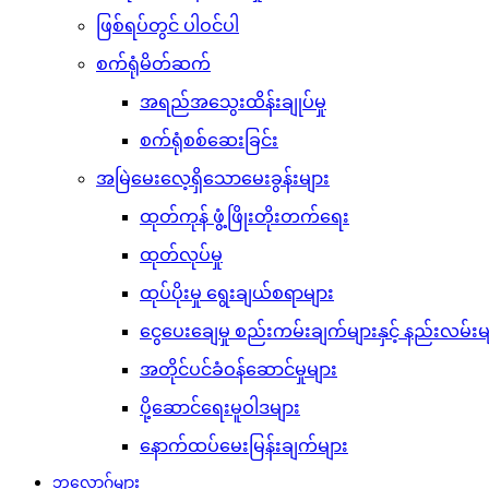
ဖြစ်ရပ်တွင် ပါဝင်ပါ
စက်ရုံမိတ်ဆက်
အရည်အသွေးထိန်းချုပ်မှု
စက်ရုံစစ်ဆေးခြင်း
အမြဲမေးလေ့ရှိသောမေးခွန်းများ
ထုတ်ကုန် ဖွံ့ဖြိုးတိုးတက်ရေး
ထုတ်လုပ်မှု
ထုပ်ပိုးမှု ရွေးချယ်စရာများ
ငွေပေးချေမှု စည်းကမ်းချက်များနှင့် နည်းလမ်းမ
အတိုင်ပင်ခံဝန်ဆောင်မှုများ
ပို့ဆောင်ရေးမူဝါဒများ
နောက်ထပ်မေးမြန်းချက်များ
ဘလော့ဂ်များ