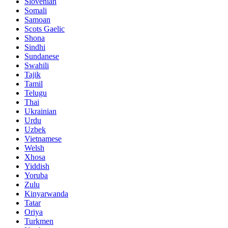
Slovenian
Somali
Samoan
Scots Gaelic
Shona
Sindhi
Sundanese
Swahili
Tajik
Tamil
Telugu
Thai
Ukrainian
Urdu
Uzbek
Vietnamese
Welsh
Xhosa
Yiddish
Yoruba
Zulu
Kinyarwanda
Tatar
Oriya
Turkmen