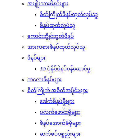
အမျိုးသားဖိနပ်များ
စိတ်ကြိုက်ဖိနပ်ထုတ်လုပ်သူ
ဖိနပ်ထုတ်လုပ်သူ
ကောင်းဘွိုင်ဘွတ်ဖိနပ်
အားကစားဖိနပ်ထုတ်လုပ်သူ
ဖိနပ်များ
3D ပုံနှိပ်ဖိနပ်ဝန်ဆောင်မှု
ကလေးဖိနပ်များ
စိတ်ကြိုက် အစိတ်အပိုင်းများ
ဒေါက်ဖိနပ်မှိုများ
ပလက်ဖောင်းမှိုများ
ဖိနပ်အောက်ခံမှိုများ
ဆက်စပ်ပစ္စည်းများ