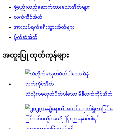
ဖွဲ့စည်းတည်ဆောက်ထားသောအိတ်များ
လက်ကိုင်အိတ်
အားလပ်ရက်ခရီးသွားအိတ်များ
ပိုက်ဆံအိတ်
အထူးပြု ထုတ်ကုန်များ
သံလိုက်ခလုတ်ပိတ်ပါသော မီနီလက်ကိုင်အိတ်