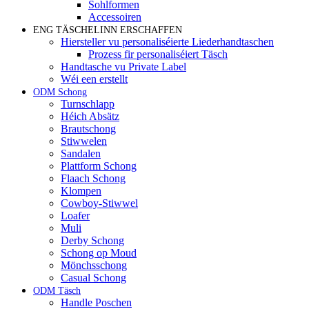
Sohlformen
Accessoiren
ENG TÄSCHELINN ERSCHAFFEN
Hiersteller vu personaliséierte Liederhandtaschen
Prozess fir personaliséiert Täsch
Handtasche vu Private Label
Wéi een erstellt
ODM Schong
Turnschlapp
Héich Absätz
Brautschong
Stiwwelen
Sandalen
Plattform Schong
Flaach Schong
Klompen
Cowboy-Stiwwel
Loafer
Muli
Derby Schong
Schong op Moud
Mönchsschong
Casual Schong
ODM Täsch
Handle Poschen