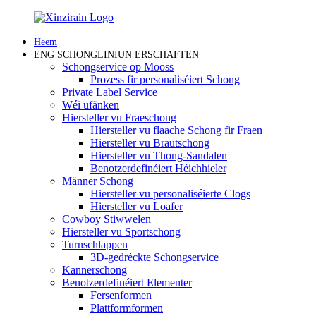
Heem
ENG SCHONGLINIUN ERSCHAFTEN
Schongservice op Mooss
Prozess fir personaliséiert Schong
Private Label Service
Wéi ufänken
Hiersteller vu Fraeschong
Hiersteller vu flaache Schong fir Fraen
Hiersteller vu Brautschong
Hiersteller vu Thong-Sandalen
Benotzerdefinéiert Héichhieler
Männer Schong
Hiersteller vu personaliséierte Clogs
Hiersteller vu Loafer
Cowboy Stiwwelen
Hiersteller vu Sportschong
Turnschlappen
3D-gedréckte Schongservice
Kannerschong
Benotzerdefinéiert Elementer
Fersenformen
Plattformformen