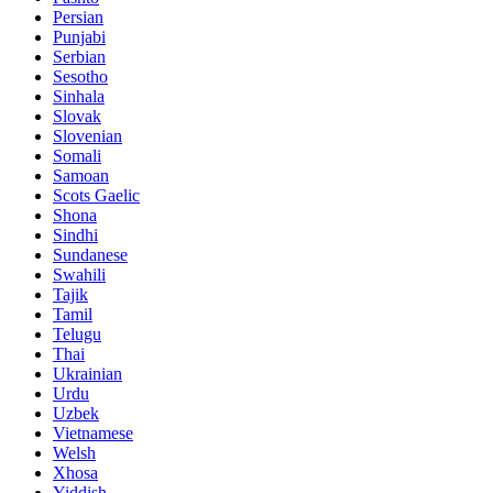
Persian
Punjabi
Serbian
Sesotho
Sinhala
Slovak
Slovenian
Somali
Samoan
Scots Gaelic
Shona
Sindhi
Sundanese
Swahili
Tajik
Tamil
Telugu
Thai
Ukrainian
Urdu
Uzbek
Vietnamese
Welsh
Xhosa
Yiddish