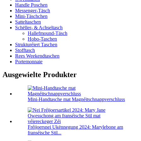
Handle Poschen
Messenger-Täsch
Mini-Täschchen
Satteltaschen
Schëller- & Achseltasch
Hallefmound-Täsch
Hobo-Taschen
Strukturéiert Taschen
Stofftasch
Rees Weekendtaschen
Portemonnaie
Ausgewielte Produkter
Mini-Handtasche mat Magnéitschnappverschluss
Fréijoersnei Ukënnegung 2024: Marylebone am
franséische Stil...