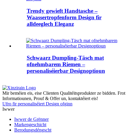
Trendy gewieft Handtasche –
Waassertropfenform Design fir
alldeeglech Eleganz
Schwaarz Dumpling-Täsch mat
ofnehmbarem Riemen –
personaliséierbar Designoptioun
Mir beméien eis, eise Clienten Qualitéitsprodukter ze bidden. Frot
Informatiounen, Prouf & Offer un, kontaktéiert eis!
Ufro fir personaliséiert Design ofginn
Iwwer
Iwwer de Grënner
Markengeschicht
Berodungsdéngscht