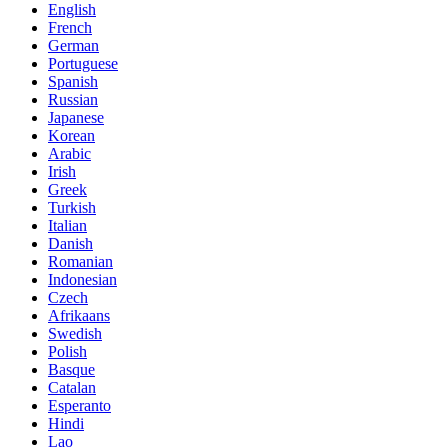
English
French
German
Portuguese
Spanish
Russian
Japanese
Korean
Arabic
Irish
Greek
Turkish
Italian
Danish
Romanian
Indonesian
Czech
Afrikaans
Swedish
Polish
Basque
Catalan
Esperanto
Hindi
Lao