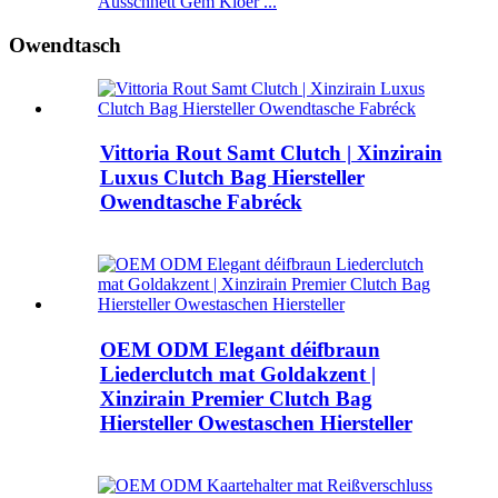
Ausschnëtt Gem Kloer ...
Owendtasch
Vittoria Rout Samt Clutch | Xinzirain
Luxus Clutch Bag Hiersteller
Owendtasche Fabréck
OEM ODM Elegant déifbraun
Liederclutch mat Goldakzent |
Xinzirain Premier Clutch Bag
Hiersteller Owestaschen Hiersteller