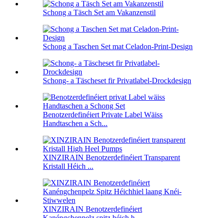
Schong a Täsch Set am Vakanzenstil
Schong a Taschen Set mat Celadon-Print-Design
Schong- a Täscheset fir Privatlabel-Drockdesign
Benotzerdefinéiert Private Label Wäiss
Handtaschen a Sch...
XINZIRAIN Benotzerdefinéiert Transparent
Kristall Héich ...
XINZIRAIN Benotzerdefinéiert
Kanéngchenpelz spitz héich h ...