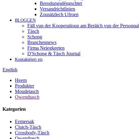
Berodungsdéngschter
Versandrichtlinien
Zousätzlech Ufroen
BLOGGEN
Fäll vun der Kooperatioun am Beräich vun der Personnal
Täsch
Schong
Branchennews
Firma Neiegkeeten
D'Schong & Täsch Journal
Kontaktéiert eis
English
Heem
Produkter
Moudetasch
Owendtasch
Kategorien
Eemersak
Clutch-Täsch
Crossbody-Täsch
Owendtasch