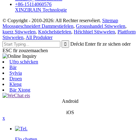
+86-15114060576
XINZIRAIN Technologie
© Copyright - 2010-2026: All Rechter reservéiert.
Sitemap
Moossgeschneidert Dammestiefelen
,
Grousshandel Stiwwelen
,
kuerz Stiwwelen
,
Knöchelstiefelen
,
Héichhiel Stiwwelen
,
Plattform
Stiwwelen
,
All Produkter
Dréckt Enter fir ze sichen oder
ESC fir zouzemaachen
Ufro schécken
Bär
Sylvia
Droen
Kleng
Bär Xiong
Android
iOS
x
Elo chatten