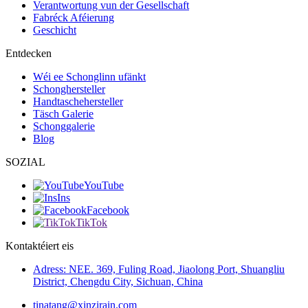
Verantwortung vun der Gesellschaft
Fabréck Aféierung
Geschicht
Entdecken
Wéi ee Schonglinn ufänkt
Schonghersteller
Handtaschehersteller
Täsch Galerie
Schonggalerie
Blog
SOZIAL
YouTube
Ins
Facebook
TikTok
Kontaktéiert eis
Adress: NEE. 369, Fuling Road, Jiaolong Port, Shuangliu
District, Chengdu City, Sichuan, China
tinatang@xinzirain.com