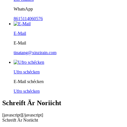
WhatsApp
8615114060576
E-Mail
E-Mail
tinatang@xinzirain.com
Ufro schécken
E-Mail schécken
Ufro schécken
Schreift Är Noriicht
[javascript]
[/javascript]
Schreift Är Noriicht