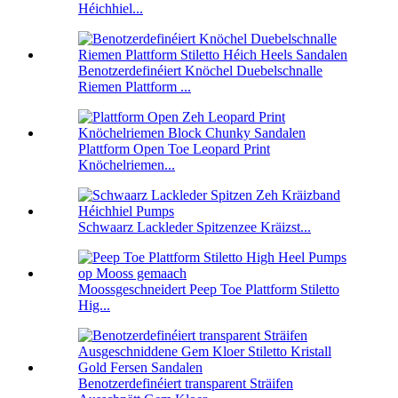
Héichhiel...
Benotzerdefinéiert Knöchel Duebelschnalle
Riemen Plattform ...
Plattform Open Toe Leopard Print
Knöchelriemen...
Schwaarz Lackleder Spitzenzee Kräizst...
Moossgeschneidert Peep Toe Plattform Stiletto
Hig...
Benotzerdefinéiert transparent Sträifen