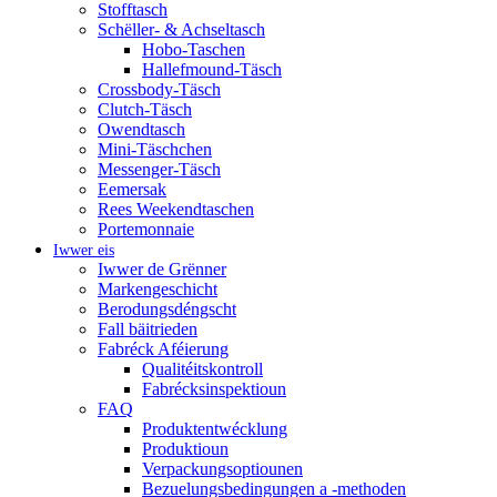
Stofftasch
Schëller- & Achseltasch
Hobo-Taschen
Hallefmound-Täsch
Crossbody-Täsch
Clutch-Täsch
Owendtasch
Mini-Täschchen
Messenger-Täsch
Eemersak
Rees Weekendtaschen
Portemonnaie
Iwwer eis
Iwwer de Grënner
Markengeschicht
Berodungsdéngscht
Fall bäitrieden
Fabréck Aféierung
Qualitéitskontroll
Fabrécksinspektioun
FAQ
Produktentwécklung
Produktioun
Verpackungsoptiounen
Bezuelungsbedingungen a -methoden