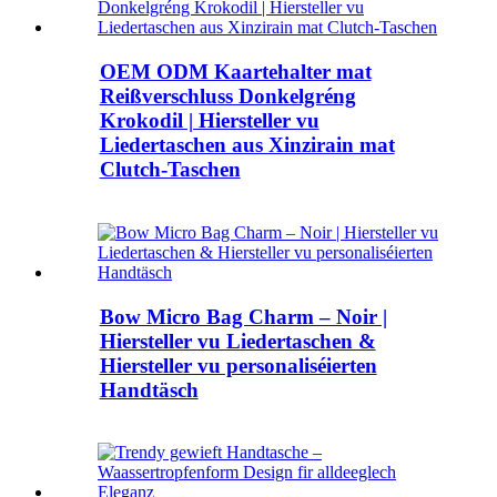
OEM ODM Kaartehalter mat
Reißverschluss Donkelgréng
Krokodil | Hiersteller vu
Liedertaschen aus Xinzirain mat
Clutch-Taschen
Bow Micro Bag Charm – Noir |
Hiersteller vu Liedertaschen &
Hiersteller vu personaliséierten
Handtäsch