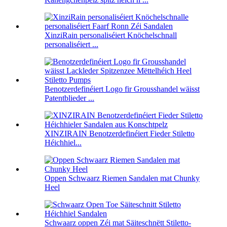
XinziRain personaliséiert Knöchelschnall
personaliséiert ...
Benotzerdefinéiert Logo fir Grousshandel wäisst
Patentblieder ...
XINZIRAIN Benotzerdefinéiert Fieder Stiletto
Héichhiel...
Oppen Schwaarz Riemen Sandalen mat Chunky
Heel
Schwaarz oppen Zéi mat Säiteschnëtt Stiletto-