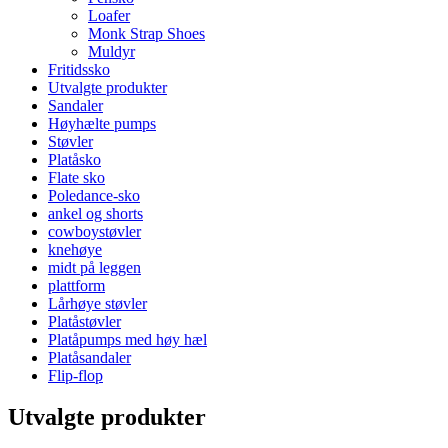
Loafer
Monk Strap Shoes
Muldyr
Fritidssko
Utvalgte produkter
Sandaler
Høyhælte pumps
Støvler
Platåsko
Flate sko
Poledance-sko
ankel og shorts
cowboystøvler
knehøye
midt på leggen
plattform
Lårhøye støvler
Platåstøvler
Platåpumps med høy hæl
Platåsandaler
Flip-flop
Utvalgte produkter