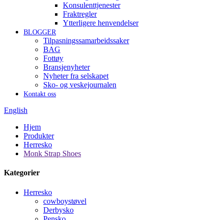
Konsulenttjenester
Fraktregler
Ytterligere henvendelser
BLOGGER
Tilpasningssamarbeidssaker
BAG
Fottøy
Bransjenyheter
Nyheter fra selskapet
Sko- og veskejournalen
Kontakt oss
English
Hjem
Produkter
Herresko
Monk Strap Shoes
Kategorier
Herresko
cowboystøvel
Derbysko
Pensko