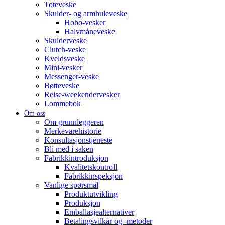
Toteveske
Skulder- og armhuleveske
Hobo-vesker
Halvmåneveske
Skulderveske
Clutch-veske
Kveldsveske
Mini-vesker
Messenger-veske
Bøtteveske
Reise-weekendervesker
Lommebok
Om oss
Om grunnleggeren
Merkevarehistorie
Konsultasjonstjeneste
Bli med i saken
Fabrikkintroduksjon
Kvalitetskontroll
Fabrikkinspeksjon
Vanlige spørsmål
Produktutvikling
Produksjon
Emballasjealternativer
Betalingsvilkår og -metoder