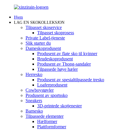
Hjem
LAG EN SKOKOLLEKSJON
Tilpasset skoservice
Tilpasset skoprosess
Private Label-tjeneste
Slik starter du
Dameskoprodusent
Produsent av flate sko til kvinner
Brudeskoprodusent
Produsent av Thong-sandaler
Tilpassede høye hæler
Herresko
Produsent av spesialtilpassede tresko
Loaferprodusent
Cowboystøvler
Produsent av sportssko
Sneakers
3D-printede skotjenester
Barnesko
Tilpassede elementer
Hælformer
Plattformformer