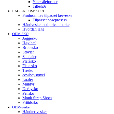
Yttersåleformer
Tilbehør
LAG EN POSEKORT
Produsent av tilpasset lærveske
Tilpasset poseprosess
Håndveske med privat merke
Hvordan lage
ODM SKO
Joggesko
Høy hæl
Brudesko
Støvler
Sandaler
Platåsko
Flate sko
Tresko
cowboystøvel
Loafer
Muldyr
Derbysko
Pensko
Monk Strap Shoes
Fritidssko
ODM-veske
Håndter vesker