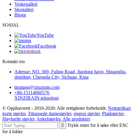
Veskegalleri
Skogalleri
Blogg
SOSIAL
YouTube
inn
Facebook
tiktok
Kontakt oss
Adresse: NO. 369, Fuling Road, Jiaolong havn, Shuangliu-
distriktet, Chengdu City, Sichuan, Kina
tinatang@xinzirain.com
+86-15114060576
XINZIRAIN-teknologi
© Opphavsrett - 2010-2026: Alle rettigheter forbeholdt.
Nettstedkart
korte støvler
,
Tilpassede damestøvler
,
engros støvler
,
Platåstøvler
,
Høyhælte støvler
,
Ankelstøvler
,
Alle produkter
Trykk enter for å søke eller ESC
for å lukke