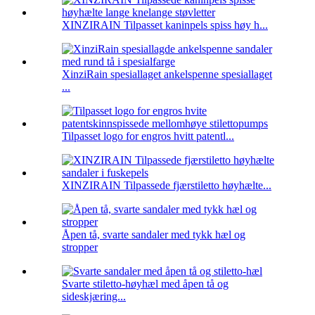
XINZIRAIN Tilpasset kaninpels spiss høy h...
XinziRain spesiallaget ankelspenne spesiallaget
...
Tilpasset logo for engros hvitt patentl...
XINZIRAIN Tilpassede fjærstiletto høyhælte...
Åpen tå, svarte sandaler med tykk hæl og
stropper
Svarte stiletto-høyhæl med åpen tå og
sideskjæring...