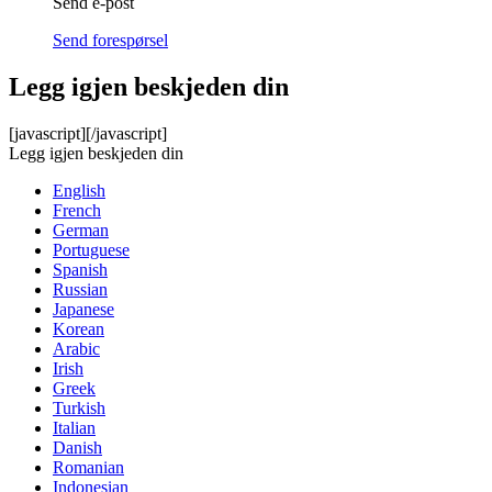
Send e-post
Send forespørsel
Legg igjen beskjeden din
[javascript]
[/javascript]
Legg igjen beskjeden din
English
French
German
Portuguese
Spanish
Russian
Japanese
Korean
Arabic
Irish
Greek
Turkish
Italian
Danish
Romanian
Indonesian