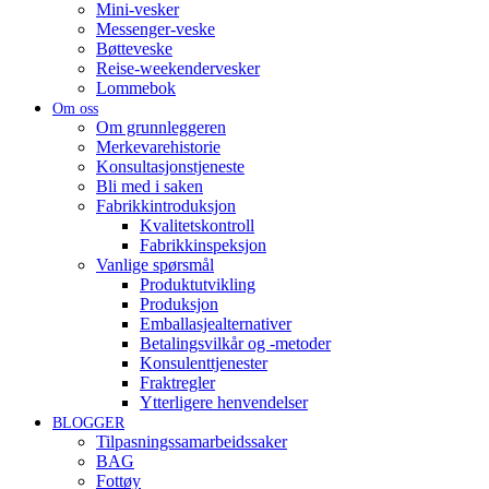
Mini-vesker
Messenger-veske
Bøtteveske
Reise-weekendervesker
Lommebok
Om oss
Om grunnleggeren
Merkevarehistorie
Konsultasjonstjeneste
Bli med i saken
Fabrikkintroduksjon
Kvalitetskontroll
Fabrikkinspeksjon
Vanlige spørsmål
Produktutvikling
Produksjon
Emballasjealternativer
Betalingsvilkår og -metoder
Konsulenttjenester
Fraktregler
Ytterligere henvendelser
BLOGGER
Tilpasningssamarbeidssaker
BAG
Fottøy