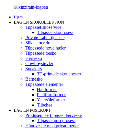
Hjem
LAG EN SKOKOLLEKSJON
Tilpasset skoservice
Tilpasset skoprosess
Private Label-tjeneste
Slik starter du
Tilpassede høye hæler
Tilpassede tresko
Herresko
Cowboystøvler
Sneakers
3D-printede skotjenester
Barnesko
Tilpassede elementer
Hælformer
Plattformformer
Yttersåleformer
Tilbehør
LAG EN POSEKORT
Produsent av tilpasset lærveske
Tilpasset poseprosess
Håndveske med privat merke