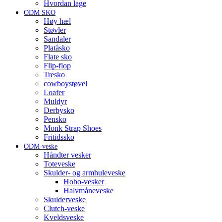
Hvordan lage
ODM SKO
Høy hæl
Støvler
Sandaler
Platåsko
Flate sko
Flip-flop
Tresko
cowboystøvel
Loafer
Muldyr
Derbysko
Pensko
Monk Strap Shoes
Fritidssko
ODM-veske
Håndter vesker
Toteveske
Skulder- og armhuleveske
Hobo-vesker
Halvmåneveske
Skulderveske
Clutch-veske
Kveldsveske