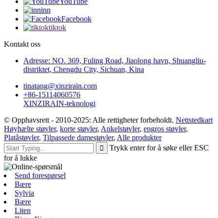
YouTube
inn
Facebook
tiktok
Kontakt oss
Adresse: NO. 369, Fuling Road, Jiaolong havn, Shuangliu-
distriktet, Chengdu City, Sichuan, Kina
tinatang@xinzirain.com
+86-15114060576
XINZIRAIN-teknologi
© Opphavsrett - 2010-2025: Alle rettigheter forbeholdt.
Nettstedkart
Høyhælte støvler
,
korte støvler
,
Ankelstøvler
,
engros støvler
,
Platåstøvler
,
Tilpassede damestøvler
,
Alle produkter
Trykk enter for å søke eller ESC
for å lukke
Send forespørsel
Bære
Sylvia
Bære
Liten