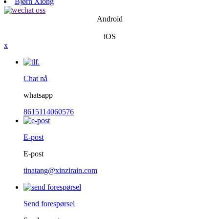
Bjørn Xiong
Android
iOS
x
Chat nå
whatsapp
8615114060576
E-post
E-post
tinatang@xinzirain.com
Send forespørsel