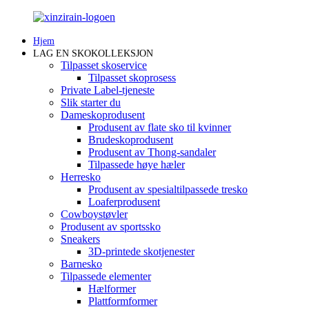
Hjem
LAG EN SKOKOLLEKSJON
Tilpasset skoservice
Tilpasset skoprosess
Private Label-tjeneste
Slik starter du
Dameskoprodusent
Produsent av flate sko til kvinner
Brudeskoprodusent
Produsent av Thong-sandaler
Tilpassede høye hæler
Herresko
Produsent av spesialtilpassede tresko
Loaferprodusent
Cowboystøvler
Produsent av sportssko
Sneakers
3D-printede skotjenester
Barnesko
Tilpassede elementer
Hælformer
Plattformformer