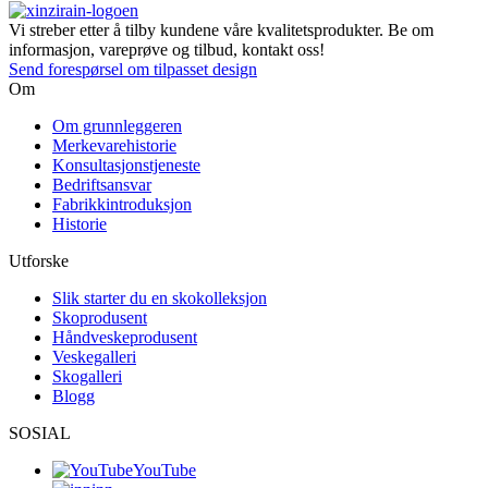
Vi streber etter å tilby kundene våre kvalitetsprodukter. Be om
informasjon, vareprøve og tilbud, kontakt oss!
Send forespørsel om tilpasset design
Om
Om grunnleggeren
Merkevarehistorie
Konsultasjonstjeneste
Bedriftsansvar
Fabrikkintroduksjon
Historie
Utforske
Slik starter du en skokolleksjon
Skoprodusent
Håndveskeprodusent
Veskegalleri
Skogalleri
Blogg
SOSIAL
YouTube