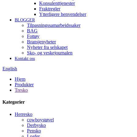
Konsulenttjenester
Fraktregler
Ytterligere henvendelser
BLOGGER
Tilpasningssamarbeidssaker
BAG
Fottøy
Bransjenyheter
Nyheter fra selskapet
Sko- og veskejournalen
Kontakt oss
English
Hjem
Produkter
Tresko
Kategorier
Herresko
cowboystøvel
Derbysko
Pensko
Loafer