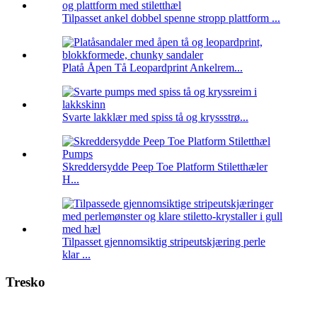
Tilpasset ankel dobbel spenne stropp plattform ...
Platå Åpen Tå Leopardprint Ankelrem...
Svarte lakklær med spiss tå og kryssstrø...
Skreddersydde Peep Toe Platform Stiletthæler
H...
Tilpasset gjennomsiktig stripeutskjæring perle
klar ...
Tresko