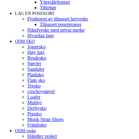
Yttersåleformer
Tilbehør
LAG EN POSEKORT
Produsent av tilpasset lærveske
Tilpasset poseprosess
Håndveske med privat merke
Hvordan lage
ODM SKO
Joggesko
Høy hæl
Brudesko
Støvler
Sandaler
Platåsko
Flate sko
Tresko
cowboystøvel
Loafer
Muldyr
Derbysko
Pensko
Monk Strap Shoes
Fritidssko
ODM-veske
Håndter vesker