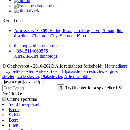
inn
Facebook
tiktok
Kontakt oss
Adresse: NO. 369, Fuling Road, Jiaolong havn, Shuangliu-
distriktet, Chengdu City, Sichuan, Kina
tinatang@xinzirain.com
+86-15114060576
XINZIRAIN-teknologi
© Opphavsrett - 2010-2026: Alle rettigheter forbeholdt.
Nettstedkart
Høyhælte støvler
,
Ankelstøvler
,
Tilpassede damestøvler
,
engros
støvler
,
korte støvler
,
Platåstøvler
,
Alle produkter
[javascript]
[/javascript]
Trykk enter for å søke eller ESC
for å lukke
Send forespørsel
Bære
Sylvia
Bære
Liten