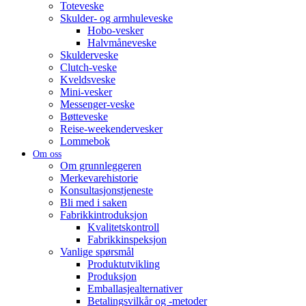
Toteveske
Skulder- og armhuleveske
Hobo-vesker
Halvmåneveske
Skulderveske
Clutch-veske
Kveldsveske
Mini-vesker
Messenger-veske
Bøtteveske
Reise-weekendervesker
Lommebok
Om oss
Om grunnleggeren
Merkevarehistorie
Konsultasjonstjeneste
Bli med i saken
Fabrikkintroduksjon
Kvalitetskontroll
Fabrikkinspeksjon
Vanlige spørsmål
Produktutvikling
Produksjon
Emballasjealternativer
Betalingsvilkår og -metoder