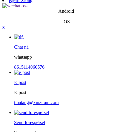
Bjørn Xiong
Android
iOS
x
Chat nå
whatsapp
8615114060576
E-post
E-post
tinatang@xinzirain.com
Send forespørsel