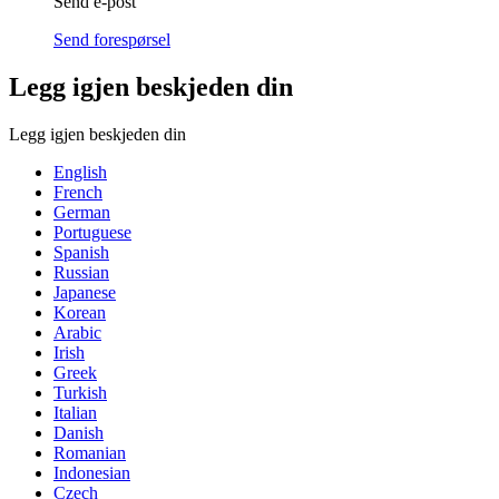
Send e-post
Send forespørsel
Legg igjen beskjeden din
Legg igjen beskjeden din
English
French
German
Portuguese
Spanish
Russian
Japanese
Korean
Arabic
Irish
Greek
Turkish
Italian
Danish
Romanian
Indonesian
Czech