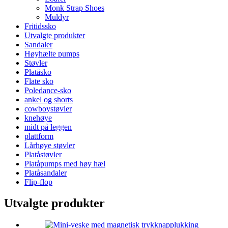
Monk Strap Shoes
Muldyr
Fritidssko
Utvalgte produkter
Sandaler
Høyhælte pumps
Støvler
Platåsko
Flate sko
Poledance-sko
ankel og shorts
cowboystøvler
knehøye
midt på leggen
plattform
Lårhøye støvler
Platåstøvler
Platåpumps med høy hæl
Platåsandaler
Flip-flop
Utvalgte produkter