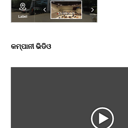
କମ୍ପାନୀ ଭିଡିଓ