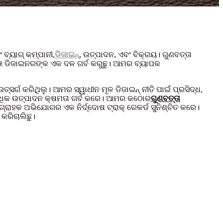
 ବ୍ୟାଗ୍ କମ୍ପାନୀ,
ଡିଜାଇନ୍
, ଉତ୍ପାଦନ, ଏବଂ ବିକ୍ରୟ। ଗୁଣବତ୍ତା
ଭିଜ୍ଞ ଡିଜାଇନରଙ୍କ ଏକ ଦଳ ଗର୍ବ କରୁଛୁ। ଆମର ବ୍ୟାପକ
ସର୍ଗ କରିଥିଲୁ। ଆମର ସ୍ୱାଧୀନ ମୂଳ ଡିଜାଇନ୍ ନୀତି ପାଇଁ ପ୍ରସିଦ୍ଧ,
 ଅଧିକ ଉତ୍ପାଦନ କ୍ଷମତା ଗର୍ବ କରେ। ଆମର କଠୋର
ଗୁଣବତ୍ତା
ଗ୍ରାହକ ଅଭିଯୋଗର ଏକ ନିର୍ଦ୍ଦୋଷ ଟ୍ରାକ୍ ରେକର୍ଡ ସୁନିଶ୍ଚିତ କରେ।
କରିଚାଲିଛୁ।