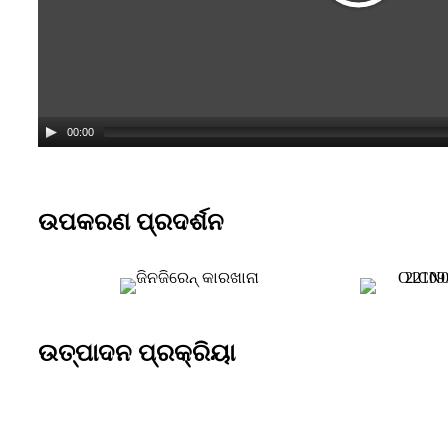
00:00
ଉପକରଣ ପ୍ରଦର୍ଶନ
ଉତ୍ପାଦନ ପ୍ରକ୍ରିୟା