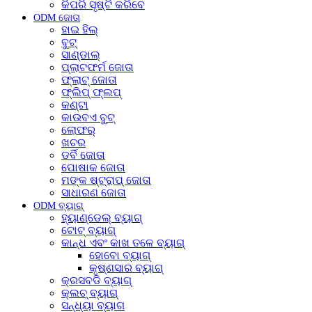
କିପରି ସୃଷ୍ଟି କରିବେ
ODM ଜୋତା
ହାଇ ହିଲ୍
ବୁଟ୍
ସାଣ୍ଡାଲ୍
ପ୍ଲାଟଫର୍ମ ଜୋତା
ଫ୍ଲାଟ୍ ଜୋତା
ଫ୍ଲିପ୍ ଫ୍ଲପ୍
କଣ୍ଟା
କାଉବଏ ବୁଟ୍
ଲୋଫର୍
ଖଚର
ଡର୍ବି ଜୋତା
ପୋଷାକ ଜୋତା
ମଙ୍କ ଷ୍ଟ୍ରାପ୍ ଜୋତା
ସାଧାରଣ ଜୋତା
ODM ବ୍ୟାଗ୍
ହ୍ୟାଣ୍ଡେଲ୍ ବ୍ୟାଗ୍
ଟୋଟ୍ ବ୍ୟାଗ୍
କାନ୍ଧ ଏବଂ କାଖ ତଳେ ବ୍ୟାଗ୍
ହୋବୋ ବ୍ୟାଗ୍
କୃଷ୍ଣସାର ବ୍ୟାଗ୍
କ୍ରସବଡି ବ୍ୟାଗ୍
କ୍ଲଚ୍ ବ୍ୟାଗ୍
ସନ୍ଧ୍ୟା ବ୍ୟାଗ