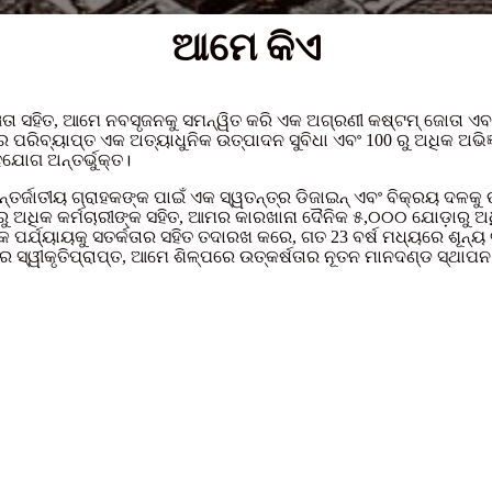
ଆମେ କିଏ
ଷଜ୍ଞତା ସହିତ, ଆମେ ନବସୃଜନକୁ ସମନ୍ୱିତ କରି ଏକ ଅଗ୍ରଣୀ କଷ୍ଟମ୍ ଜୋତା ଏବଂ
ିଟର ପରିବ୍ୟାପ୍ତ ଏକ ଅତ୍ୟାଧୁନିକ ଉତ୍ପାଦନ ସୁବିଧା ଏବଂ 100 ରୁ ଅଧିକ ଅ
ଯୋଗ ଅନ୍ତର୍ଭୁକ୍ତ।
୍ଜାତୀୟ ଗ୍ରାହକଙ୍କ ପାଇଁ ଏକ ସ୍ୱତନ୍ତ୍ର ଡିଜାଇନ୍ ଏବଂ ବିକ୍ରୟ ଦଳକୁ ଉତ୍
 ରୁ ଅଧିକ କର୍ମଚାରୀଙ୍କ ସହିତ, ଆମର କାରଖାନା ଦୈନିକ ୫,୦୦୦ ଯୋଡ଼ାରୁ
କ ପର୍ଯ୍ୟାୟକୁ ସତର୍କତାର ସହିତ ତଦାରଖ କରେ, ଗତ 23 ବର୍ଷ ମଧ୍ୟରେ ଶୂନ୍ୟ 
ରେ ସ୍ୱୀକୃତିପ୍ରାପ୍ତ, ଆମେ ଶିଳ୍ପରେ ଉତ୍କର୍ଷତାର ନୂତନ ମାନଦଣ୍ଡ ସ୍ଥାପନ 