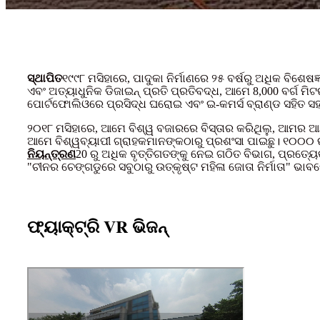
ସ୍ଥାପିତ
୧୯୯୮ ମସିହାରେ, ପାଦୁକା ନିର୍ମାଣରେ ୨୫ ବର୍ଷରୁ ଅଧିକ ବିଶେ
ଏବଂ ଅତ୍ୟାଧୁନିକ ଡିଜାଇନ୍ ପ୍ରତି ପ୍ରତିବଦ୍ଧ, ଆମେ 8,000 ବର୍ଗ ମ
ପୋର୍ଟଫୋଲିଓରେ ପ୍ରସିଦ୍ଧ ଘରୋଇ ଏବଂ ଇ-କମର୍ସ ବ୍ରାଣ୍ଡ ସହିତ ସହ
୨୦୧୮ ମସିହାରେ, ଆମେ ବିଶ୍ୱ ବଜାରରେ ବିସ୍ତାର କରିଥିଲୁ, ଆମର ଆନ୍ତର
ଆମେ ବିଶ୍ୱବ୍ୟାପୀ ଗ୍ରାହକମାନଙ୍କଠାରୁ ପ୍ରଶଂସା ପାଇଛୁ। ୧୦୦୦
ନିୟନ୍ତ୍ରଣ
20 ରୁ ଅଧିକ ବୃତ୍ତିଗତଙ୍କୁ ନେଇ ଗଠିତ ବିଭାଗ, ପ୍ରତ୍ୟେ
"ଚୀନର ଚେଙ୍ଗଡୁରେ ସବୁଠାରୁ ଉତ୍କୃଷ୍ଟ ମହିଳା ଜୋତା ନିର୍ମାତା" ଭାବ
ଫ୍ୟାକ୍ଟ୍ରି VR ଭିଜନ୍