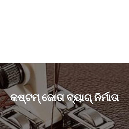
କଷ୍ଟମ୍ ଜୋତା ବ୍ୟାଗ୍ ନିର୍ମାତା