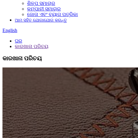
ଶିଳ୍ପ ସମାଚାର
କମ୍ପାନୀ ସମାଚାର
ଜୋତା ଏବଂ ବ୍ୟାଗ ପତ୍ରିକା
ଆମ ସହିତ ଯୋଗାଯୋଗ କରନ୍ତୁ
English
ଘର
କାରଖାନା ପରିଚୟ
କାରଖାନା ପରିଚୟ