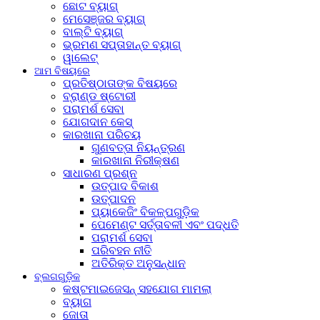
ଛୋଟ ବ୍ୟାଗ୍
ମେସେଞ୍ଜର ବ୍ୟାଗ୍
ବାଲ୍ଟି ବ୍ୟାଗ୍
ଭ୍ରମଣ ସପ୍ତାହାନ୍ତ ବ୍ୟାଗ୍
ୱାଲେଟ୍
ଆମ ବିଷୟରେ
ପ୍ରତିଷ୍ଠାତାଙ୍କ ବିଷୟରେ
ବ୍ରାଣ୍ଡ ଷ୍ଟୋରୀ
ପରାମର୍ଶ ସେବା
ଯୋଗଦାନ କେସ୍
କାରଖାନା ପରିଚୟ
ଗୁଣବତ୍ତା ନିୟନ୍ତ୍ରଣ
କାରଖାନା ନିରୀକ୍ଷଣ
ସାଧାରଣ ପ୍ରଶ୍ନ
ଉତ୍ପାଦ ବିକାଶ
ଉତ୍ପାଦନ
ପ୍ୟାକେଜିଂ ବିକଳ୍ପଗୁଡ଼ିକ
ପେମେଣ୍ଟ ସର୍ତ୍ତାବଳୀ ଏବଂ ପଦ୍ଧତି
ପରାମର୍ଶ ସେବା
ପରିବହନ ନୀତି
ଅତିରିକ୍ତ ଅନୁସନ୍ଧାନ
ବ୍ଲଗଗୁଡ଼ିକ
କଷ୍ଟମାଇଜେସନ୍ ସହଯୋଗ ମାମଲା
ବ୍ୟାଗ
ଜୋତା