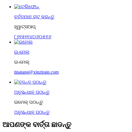
ବର୍ତ୍ତମାନ ଚାଟ୍ କରନ୍ତୁ
ହ୍ୱାଟ୍ସଆପ୍
୮୬୧୫୧୧୪୦୬୦୫୭୬
ଇ-ମେଲ୍
ଇ-ମେଲ୍
tinatang@xinzirain.com
ଅନୁସନ୍ଧାନ ପଠାନ୍ତୁ
ଇମେଲ୍ ପଠାନ୍ତୁ
ଅନୁସନ୍ଧାନ ପଠାନ୍ତୁ
ଆପଣଙ୍କ ବାର୍ତ୍ତା ଛାଡନ୍ତୁ