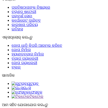
ପ୍ରତିଷ୍ଠାତାଙ୍କ ବିଷୟରେ
ବ୍ରାଣ୍ଡ ଷ୍ଟୋରୀ
ପରାମର୍ଶ ସେବା
କର୍ପୋରେଟ୍ ଦାୟିତ୍ବ
କାରଖାନା ପରିଚୟ
ଇତିହାସ
ଏକ୍ସପ୍ଲୋର୍‍ କରନ୍ତୁ
ଜୋତା ଧାଡି କିପରି ଆରମ୍ଭ କରିବେ
ଜୋତା ନିର୍ମାତା
ହ୍ୟାଣ୍ଡବ୍ୟାଗ୍ ନିର୍ମାତା
ବ୍ୟାଗ୍ ଗ୍ୟାଲେରୀ
ଜୋତା ଗ୍ୟାଲେରୀ
ବ୍ଲଗ୍
ସାମାଜିକ
ୟୁଟ୍ୟୁବ୍
ଇନ୍ସ
ଫେସବୁକ୍
ଟିକଟୋକ
ଆମ ସହିତ ଯୋଗାଯୋଗ କରନ୍ତୁ