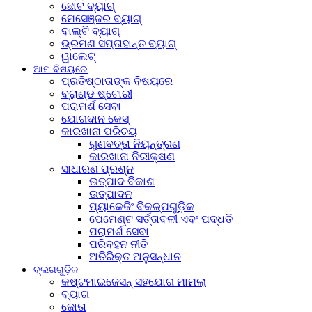
ଛୋଟ ବ୍ୟାଗ୍
ମେସେଞ୍ଜର ବ୍ୟାଗ୍
ବାଲ୍ଟି ବ୍ୟାଗ୍
ଭ୍ରମଣ ସପ୍ତାହାନ୍ତ ବ୍ୟାଗ୍
ୱାଲେଟ୍
ଆମ ବିଷୟରେ
ପ୍ରତିଷ୍ଠାତାଙ୍କ ବିଷୟରେ
ବ୍ରାଣ୍ଡ ଷ୍ଟୋରୀ
ପରାମର୍ଶ ସେବା
ଯୋଗଦାନ କେସ୍
କାରଖାନା ପରିଚୟ
ଗୁଣବତ୍ତା ନିୟନ୍ତ୍ରଣ
କାରଖାନା ନିରୀକ୍ଷଣ
ସାଧାରଣ ପ୍ରଶ୍ନ
ଉତ୍ପାଦ ବିକାଶ
ଉତ୍ପାଦନ
ପ୍ୟାକେଜିଂ ବିକଳ୍ପଗୁଡ଼ିକ
ପେମେଣ୍ଟ ସର୍ତ୍ତାବଳୀ ଏବଂ ପଦ୍ଧତି
ପରାମର୍ଶ ସେବା
ପରିବହନ ନୀତି
ଅତିରିକ୍ତ ଅନୁସନ୍ଧାନ
ବ୍ଲଗଗୁଡ଼ିକ
କଷ୍ଟମାଇଜେସନ୍ ସହଯୋଗ ମାମଲା
ବ୍ୟାଗ
ଜୋତା