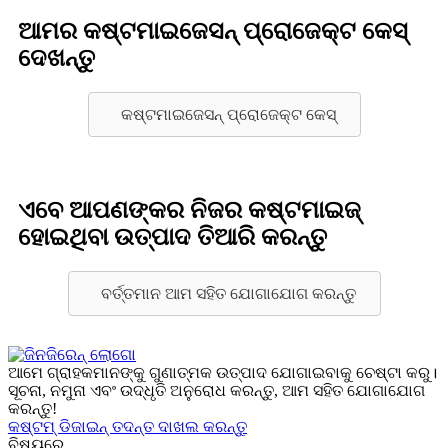
ଆମର କଷ୍ଟମାଇଜେସନ୍ ପ୍ରୋଜେକ୍ଟ କେସ୍
ଦେଖନ୍ତୁ
କଷ୍ଟମାଇଜେସନ୍ ପ୍ରୋଜେକ୍ଟ କେସ୍
ଏବେ ଆପଣଙ୍କର ନିଜର କଷ୍ଟମାଇଜ୍
ହୋଇଥିବା ଉତ୍ପାଦ ତିଆରି କରନ୍ତୁ
ବର୍ତ୍ତମାନ ଆମ ସହିତ ଯୋଗାଯୋଗ କରନ୍ତୁ
ଆମେ ଗ୍ରାହକମାନଙ୍କୁ ଗୁଣାତ୍ମକ ଉତ୍ପାଦ ଯୋଗାଇବାକୁ ଚେଷ୍ଟା କରୁ।
ସୂଚନା, ନମୁନା ଏବଂ ଉଦ୍ଧୃତି ଅନୁରୋଧ କରନ୍ତୁ, ଆମ ସହିତ ଯୋଗାଯୋଗ
କରନ୍ତୁ!
କଷ୍ଟମ୍ ଡିଜାଇନ୍ ତଦନ୍ତ ଦାଖଲ କରନ୍ତୁ
ବିଷୟରେ