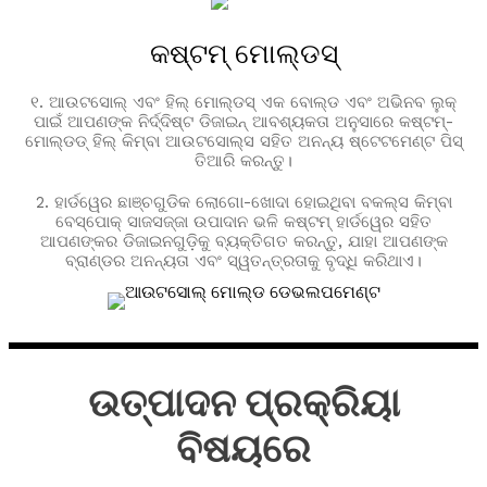
କଷ୍ଟମ୍ ମୋଲ୍ଡସ୍
୧. ଆଉଟସୋଲ୍ ଏବଂ ହିଲ୍ ମୋଲ୍ଡସ୍ ଏକ ବୋଲ୍ଡ ଏବଂ ଅଭିନବ ଲୁକ୍
ପାଇଁ ଆପଣଙ୍କ ନିର୍ଦ୍ଦିଷ୍ଟ ଡିଜାଇନ୍ ଆବଶ୍ୟକତା ଅନୁସାରେ କଷ୍ଟମ୍-
ମୋଲ୍ଡଡ୍ ହିଲ୍ କିମ୍ବା ଆଉଟସୋଲ୍ସ ସହିତ ଅନନ୍ୟ ଷ୍ଟେଟମେଣ୍ଟ ପିସ୍
ତିଆରି କରନ୍ତୁ।
2. ହାର୍ଡୱେର ଛାଞ୍ଚଗୁଡିକ ଲୋଗୋ-ଖୋଦା ହୋଇଥିବା ବକଲ୍ସ କିମ୍ବା
ବେସ୍ପୋକ୍ ସାଜସଜ୍ଜା ଉପାଦାନ ଭଳି କଷ୍ଟମ୍ ହାର୍ଡୱେର ସହିତ
ଆପଣଙ୍କର ଡିଜାଇନଗୁଡ଼ିକୁ ବ୍ୟକ୍ତିଗତ କରନ୍ତୁ, ଯାହା ଆପଣଙ୍କ
ବ୍ରାଣ୍ଡର ଅନନ୍ୟତା ଏବଂ ସ୍ୱତନ୍ତ୍ରତାକୁ ବୃଦ୍ଧି କରିଥାଏ।
ଉତ୍ପାଦନ ପ୍ରକ୍ରିୟା
ବିଷୟରେ