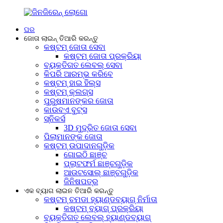
ଘର
ଜୋତା ଲାଇନ୍ ତିଆରି କରନ୍ତୁ
କଷ୍ଟମ୍ ଜୋତା ସେବା
କଷ୍ଟମ୍ ଜୋତା ପ୍ରକ୍ରିୟା
ବ୍ୟକ୍ତିଗତ ଲେବଲ୍ ସେବା
କିପରି ଆରମ୍ଭ କରିବେ
କଷ୍ଟମ୍ ହାଇ ହିଲ୍ସ
କଷ୍ଟମ୍ କ୍ଲଗ୍ସ
ପୁରୁଷମାନଙ୍କର ଜୋତା
କାଉବଏ ବୁଟ୍ସ
ସ୍ନିକର୍ସ
3D ମୁଦ୍ରିତ ଜୋତା ସେବା
ପିଲାମାନଙ୍କ ଜୋତା
କଷ୍ଟମ୍ ଉପାଦାନଗୁଡ଼ିକ
ଗୋଇଠି ଛାଞ୍ଚ
ପ୍ଲାଟଫର୍ମ ଛାଞ୍ଚଗୁଡ଼ିକ
ଆଉଟସୋଲ୍ ଛାଞ୍ଚଗୁଡ଼ିକ
ଜିନିଷପତ୍ର
ଏକ ବ୍ୟାଗ ଲାଇନ ତିଆରି କରନ୍ତୁ
କଷ୍ଟମ୍ ଚମଡା ହ୍ୟାଣ୍ଡବ୍ୟାଗ୍ ନିର୍ମାତା
କଷ୍ଟମ୍ ବ୍ୟାଗ୍ ପ୍ରକ୍ରିୟା
ବ୍ୟକ୍ତିଗତ ଲେବଲ୍ ହ୍ୟାଣ୍ଡବ୍ୟାଗ୍