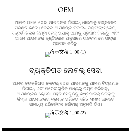
OEM
ଆମର OEM ସେବା ଆପଣଙ୍କ ଡିଜାଇନ୍ ଧାରଣାକୁ ବାସ୍ତବରେ
ପରିଣତ କରେ। କେବଳ ଆପଣଙ୍କ ଡିଜାଇନ୍ ଡ୍ରାଫ୍ଟ/ସ୍କେଚ୍,
ସନ୍ଦର୍ଭ-ଚିତ୍ର କିମ୍ବା ଟେକ୍ ପ୍ୟାକ୍ ଆମକୁ ପ୍ରଦାନ କରନ୍ତୁ, ଏବଂ
ଆମେ ଆପଣଙ୍କ ଦୃଷ୍ଟିକୋଣ ଅନୁସାରେ ଉଚ୍ଚମାନର ପାଦୁକା
ପ୍ରଦାନ କରିବୁ।
ବ୍ୟକ୍ତିଗତ ଲେବଲ୍ ସେବା
ଆମର ବ୍ୟକ୍ତିଗତ ଲେବଲ୍ ସେବା ଆପଣଙ୍କୁ ଆମର ବିଦ୍ୟମାନ
ଡିଜାଇନ୍ ଏବଂ ମଡେଲଗୁଡ଼ିକ ମଧ୍ୟରୁ ଚୟନ କରିବାକୁ,
ଆପଣଙ୍କର ଲୋଗୋ ସହିତ ସେଗୁଡ଼ିକୁ କଷ୍ଟମାଇଜ୍ କରିବାକୁ
କିମ୍ବା ଆପଣଙ୍କର ବ୍ରାଣ୍ଡ ପରିଚୟ ସହିତ ସମାନ ଭାବରେ
ସାମାନ୍ୟ ପରିବର୍ତ୍ତନ କରିବାକୁ ଅନୁମତି ଦିଏ।