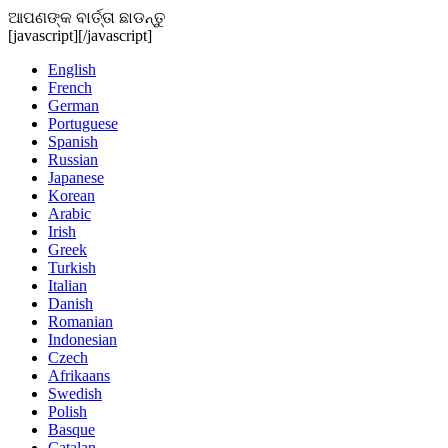
ଆପଣଙ୍କ ବାର୍ତ୍ତା ଛାଡନ୍ତୁ
[javascript]
[/javascript]
English
French
German
Portuguese
Spanish
Russian
Japanese
Korean
Arabic
Irish
Greek
Turkish
Italian
Danish
Romanian
Indonesian
Czech
Afrikaans
Swedish
Polish
Basque
Catalan