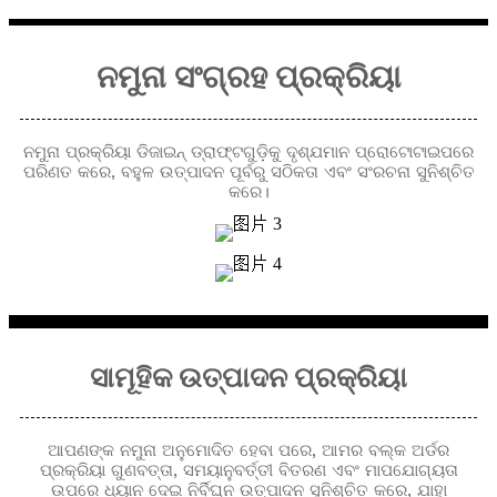
ନମୁନା ସଂଗ୍ରହ ପ୍ରକ୍ରିୟା
ନମୁନା ପ୍ରକ୍ରିୟା ଡିଜାଇନ୍ ଡ୍ରାଫ୍ଟଗୁଡ଼ିକୁ ଦୃଶ୍ଯମାନ ପ୍ରୋଟୋଟାଇପରେ
ପରିଣତ କରେ, ବହୁଳ ଉତ୍ପାଦନ ପୂର୍ବରୁ ସଠିକତା ଏବଂ ସଂରଚନା ସୁନିଶ୍ଚିତ
କରେ।
ସାମୂହିକ ଉତ୍ପାଦନ ପ୍ରକ୍ରିୟା
ଆପଣଙ୍କ ନମୁନା ଅନୁମୋଦିତ ହେବା ପରେ, ଆମର ବଲ୍କ ଅର୍ଡର
ପ୍ରକ୍ରିୟା ଗୁଣବତ୍ତା, ସମୟାନୁବର୍ତ୍ତୀ ବିତରଣ ଏବଂ ମାପଯୋଗ୍ୟତା
ଉପରେ ଧ୍ୟାନ ଦେଇ ନିର୍ବିଘ୍ନ ଉତ୍ପାଦନ ସୁନିଶ୍ଚିତ କରେ, ଯାହା