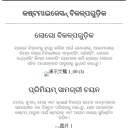
କଷ୍ଟମାଇଜେସନ୍ ବିକଳ୍ପଗୁଡ଼ିକ
ଲୋଗୋ ବିକଳ୍ପଗୁଡ଼ିକ
ବ୍ରାଣ୍ଡ ଚିହ୍ନଟକୁ ବୃଦ୍ଧି କରିବା ପାଇଁ ଇନସୋଲ୍, ଆଉଟସୋଲ୍
କିମ୍ବା ବାହ୍ୟ ବିବରଣୀରେ ଏମ୍ବୋସିଂ, ପ୍ରିଣ୍ଟିଂ, ଲେଜର
ଏନ୍ଗ୍ରାଭିଂ କିମ୍ବା ଲେବଲିଂ ବ୍ୟବହାର କରି ବ୍ରାଣ୍ଡ ଲୋଗୋ
ସହିତ ଆପଣଙ୍କର ପାଦୁକାକୁ ସୁନ୍ଦର କରନ୍ତୁ।
ପ୍ରିମିୟମ୍ ସାମଗ୍ରୀ ଚୟନ
ଚମଡା, ସୁଏଡ୍, ମେଶ୍ ଏବଂ ସ୍ଥାୟୀ ବିକଳ୍ପ ସମେତ ଉଚ୍ଚମାନର
ସାମଗ୍ରୀର ଏକ ବିସ୍ତୃତ ପରିସରରୁ ବାଛନ୍ତୁ, ଯାହା ଆପଣଙ୍କ
କଷ୍ଟମ୍ ପାଦୁକା ପାଇଁ ଷ୍ଟାଇଲ୍ ଏବଂ ଆରାମ ଉଭୟ ସୁନିଶ୍ଚିତ
କରିବ।