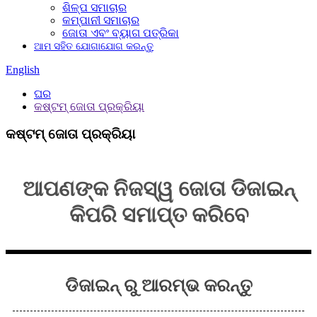
ଶିଳ୍ପ ସମାଚାର
କମ୍ପାନୀ ସମାଚାର
ଜୋତା ଏବଂ ବ୍ୟାଗ ପତ୍ରିକା
ଆମ ସହିତ ଯୋଗାଯୋଗ କରନ୍ତୁ
English
ଘର
କଷ୍ଟମ୍ ଜୋତା ପ୍ରକ୍ରିୟା
କଷ୍ଟମ୍ ଜୋତା ପ୍ରକ୍ରିୟା
ଆପଣଙ୍କ ନିଜସ୍ୱ ଜୋତା ଡିଜାଇନ୍
କିପରି ସମାପ୍ତ କରିବେ
ଡିଜାଇନ୍ ରୁ ଆରମ୍ଭ କରନ୍ତୁ