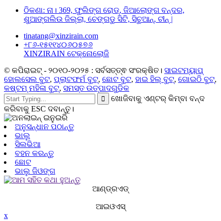
ଠିକଣା: ନା। 369, ଫୁଲିଙ୍ଗ ରୋଡ୍, ଜିଆଲୋଙ୍ଗ ବନ୍ଦର,
ଶୁଆଙ୍ଗଲିଉ ଜିଲ୍ଲା, ଚେଙ୍ଗଡୁ ସିଟି, ସିଚୁଆନ୍, ଚୀନ୍ |
tinatang@xinzirain.com
+୮୬-୧୫୧୧୪୦୬୦୫୭୬
XINZIRAIN ଟେକ୍ନୋଲୋଜି
© କପିରାଇଟ୍ - ୨୦୧୦-୨୦୨୫ : ସର୍ବସତ୍ତ୍ଵ ସଂରକ୍ଷିତ।
ସାଇଟମ୍ୟାପ୍
ହୋଲସେଲ ବୁଟ
,
ପ୍ଲାଟଫର୍ମ ବୁଟ୍
,
ଛୋଟ ବୁଟ
,
ହାଇ ହିଲ୍ ବୁଟ୍
,
ଗୋଇଠି ବୁଟ୍
,
କଷ୍ଟମ୍ ମହିଳା ବୁଟ୍
,
ସମସ୍ତ ଉତ୍ପାଦଗୁଡିକ
ଖୋଜିବାକୁ ଏଣ୍ଟର୍ କିମ୍ବା ବନ୍ଦ
କରିବାକୁ ESC ଦବାନ୍ତୁ।
ଅନୁସନ୍ଧାନ ପଠାନ୍ତୁ
ଭାଲୁ
ସିଲଭିଆ
ବହନ କରନ୍ତୁ
ଛୋଟ
ଭାଲୁ ଜିଓଙ୍ଗ
ଆଣ୍ଡ୍ରଏଡ୍‍
ଆଇଓଏସ୍‌
x