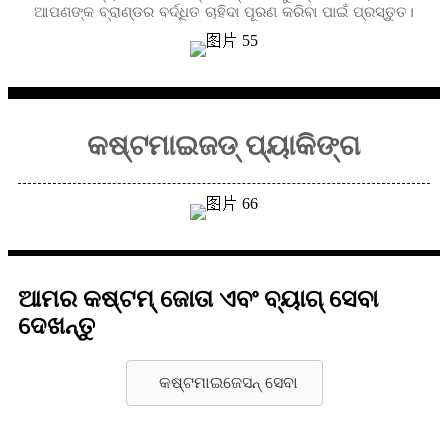
ଆପଣଙ୍କ ବ୍ରାଣ୍ଡର ବର୍ଦ୍ଧିତ ଚାହିଦା ପୂରଣ କରିବା ପାଇଁ ପ୍ରସ୍ତୁତ।
କଷ୍ଟମାଇଜଡ୍ ପ୍ୟାକିଙ୍ଗ
ଆମର କଷ୍ଟମ୍ ଜୋତା ଏବଂ ବ୍ୟାଗ୍ ସେବା
ଦେଖନ୍ତୁ
କଷ୍ଟମାଇଜେସନ୍ ସେବା