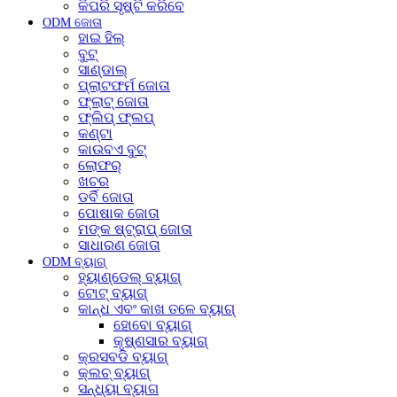
କିପରି ସୃଷ୍ଟି କରିବେ
ODM ଜୋତା
ହାଇ ହିଲ୍
ବୁଟ୍
ସାଣ୍ଡାଲ୍
ପ୍ଲାଟଫର୍ମ ଜୋତା
ଫ୍ଲାଟ୍ ଜୋତା
ଫ୍ଲିପ୍ ଫ୍ଲପ୍
କଣ୍ଟା
କାଉବଏ ବୁଟ୍
ଲୋଫର୍
ଖଚର
ଡର୍ବି ଜୋତା
ପୋଷାକ ଜୋତା
ମଙ୍କ ଷ୍ଟ୍ରାପ୍ ଜୋତା
ସାଧାରଣ ଜୋତା
ODM ବ୍ୟାଗ୍
ହ୍ୟାଣ୍ଡେଲ୍ ବ୍ୟାଗ୍
ଟୋଟ୍ ବ୍ୟାଗ୍
କାନ୍ଧ ଏବଂ କାଖ ତଳେ ବ୍ୟାଗ୍
ହୋବୋ ବ୍ୟାଗ୍
କୃଷ୍ଣସାର ବ୍ୟାଗ୍
କ୍ରସବଡି ବ୍ୟାଗ୍
କ୍ଲଚ୍ ବ୍ୟାଗ୍
ସନ୍ଧ୍ୟା ବ୍ୟାଗ