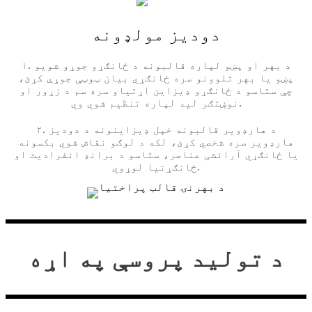
دودیز مولډونه
۱. د بهر او پښو لپاره قالبونه د ځانګړو جوړو شویو
پښو یا بهر تلوونو سره ځانګړي بیان ټوټې جوړې کړئ،
چې ستاسو د ځانګړو ډیزاین اړتیاو سره سم د زړور او
نوښتګر لید لپاره تنظیم شوي وي.
۲. د هارډویر قالبونه خپل ډیزاینونه د دودیز
هارډویر سره شخصي کړئ، لکه د لوګو نقاش شوي بکسونه
یا ځانګړي آرائشی عناصر، ستاسو د برانډ انفرادیت او
ځانګړتیا لوړوي.
د تولید پروسې په اړه