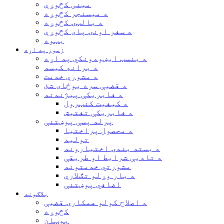
مینی کڅوړې
د میسنجر کڅوړه
د بالټۍ کڅوړه
د سفر اونۍ پای کڅوړې
بټوه
زموږ په اړه
د بنسټ ایښودونکي په اړه
د برانډ کیسه
د مشورې خدمت
د قضیې سره یوځای شئ
د فابریکې پیژندنه
د کیفیت کنټرول
د فابریکې تفتیش
پرله پسې پوښتنې
د محصول پراختیا
تولید
د بسته بندۍ اختیارونه
د تادیې شرایط او طریقې
مشورتي خدمتونه
د بار وړلو تګلارې
اضافي پوښتنې
بلاګونه
د اصلاح کولو همکارۍ قضیې
کڅوړه
بوټان