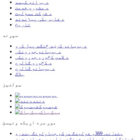
د برانډ کیسه
د مشورې خدمت
د شرکت مسؤلیت
د فابریکې پیژندنه
تاریخ
سپړنه
د بوټانو کرښه څنګه پیل کړو
د بوټانو جوړونکی
د لاسي کڅوړو جوړونکی
د کڅوړو ګالري
د بوټانو ګالري
بلاګ
ټولنیز
یوټیوب
دننه
فیسبوک
ټیک ټاک
موږ سره اړیکه ونیسئ
پته: نه. 369، فولینګ سړک، جیاولونګ بندر،
شوانګلیو ولسوالۍ، چینګدو ښار، سیچوان، چین