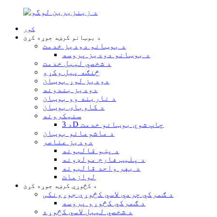
کور
د بوټانو کرښه جوړه کړئ
د بوټانو دودیز خدمت
د بوټانو دودیز پروسه
د شخصي لیبل خدمت
څنګه پیل وکړو
دودیز لوړ بوټان
دودیز بندونه
د نارینه وو بوټان
د کاوبای بوټان
سنیکرونه
د 3D چاپ شوي بوټانو خدمت
د ماشومانو بوټان
دودیز عناصر
د پښو قالبونه
د پلیټ فارم مولډونه
د بهر واحد قالبونه
لوازمات
د کڅوړې کرښه جوړه کړئ
د ګمرکي چرمي لاسي کڅوړې جوړونکی
د ګمرکي کڅوړو پروسه
د شخصي لیبل لاسي کڅوړه