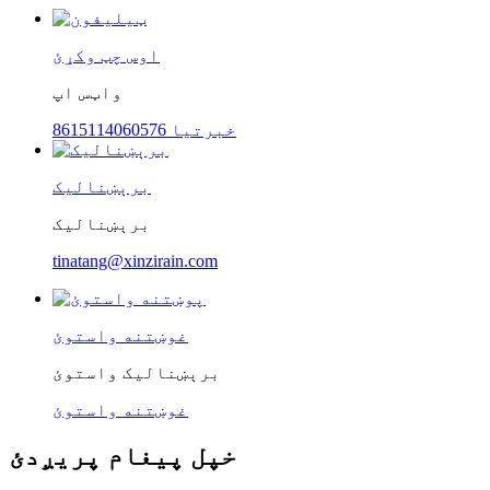
اوس چټ وکړئ
واټس اپ
8615114060576 خبرتیا
برېښنالیک
برېښنالیک
tinatang@xinzirain.com
غوښتنه واستوئ
برېښنالیک واستوئ
غوښتنه واستوئ
خپل پیغام پریږدئ