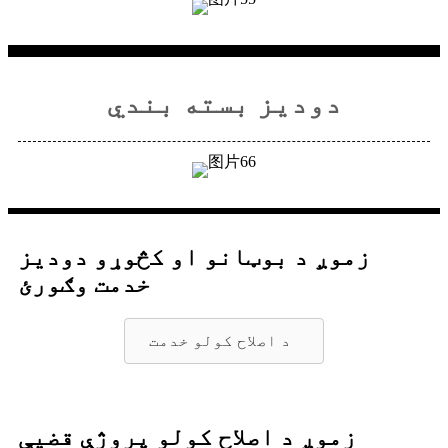
دودیز بسته بندي
زموږ د بوټانو او کڅوړو دودیز
خدمت وګورئ
د اصلاح کولو خدمت
زموږ د اصلاح کولو پروژې قضیې