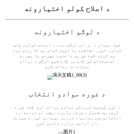
د اصلاح کولو اختیارونه
د لوګو اختیارونه
خپل بوټان د برانډ لوګو سره د امباس کولو، چاپ
کولو، لیزر نقاشۍ، یا لیبل کولو په کارولو سره
ښه کړئ، کوم چې په داخلي، بهرنۍ یا بهرنۍ
توضیحاتو کې ځای پر ځای شوي ترڅو د برانډ
پیژندنه زیاته کړي.
د غوره موادو انتخاب
د لوړ کیفیت لرونکو موادو پراخه لړۍ څخه غوره
کړئ، په شمول د چرم، سابر، میش، او دوامداره
انتخابونو، ستاسو د دودیز بوټانو لپاره سټایل
او آرامۍ دواړه ډاډمن کوي.