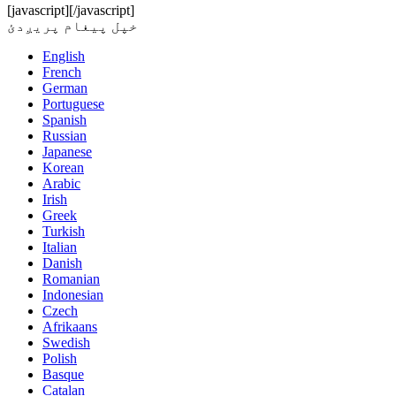
[javascript]
[/javascript]
خپل پیغام پریږدئ
English
French
German
Portuguese
Spanish
Russian
Japanese
Korean
Arabic
Irish
Greek
Turkish
Italian
Danish
Romanian
Indonesian
Czech
Afrikaans
Swedish
Polish
Basque
Catalan