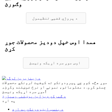
وګورئ
د پروژې قضیې تنظیمول
همدا اوس خپل دودیز محصولات جوړ
کړئ
اوس موږ سره اړیکه ونیسئ
موږ هڅه کوو چې پیرودونکو ته کیفیت لرونکي محصولات
چمتو کړو. د معلوماتو، نمونې او نرخ غوښتنه وکړئ،
موږ سره اړیکه ونیسئ!
د ګمرکي ډیزاین پوښتنې وسپارئ
په اړه
د بنسټ ایښودونکي په اړه