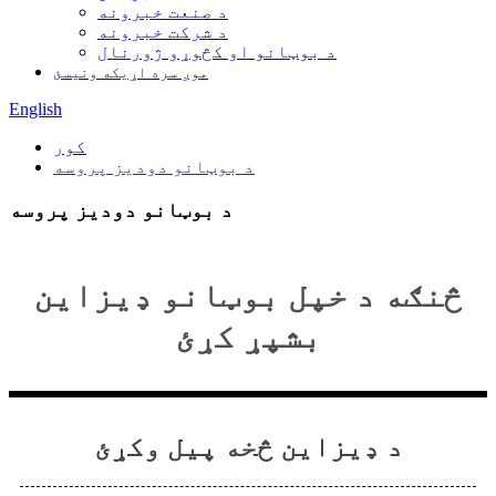
د صنعت خبرونه
د شرکت خبرونه
د بوټانو او کڅوړو ژورنال
موږ سره اړیکه ونیسئ
English
کور
د بوټانو دودیز پروسه
د بوټانو دودیز پروسه
څنګه د خپل بوټانو ډیزاین
بشپړ کړئ
د ډیزاین څخه پیل وکړئ