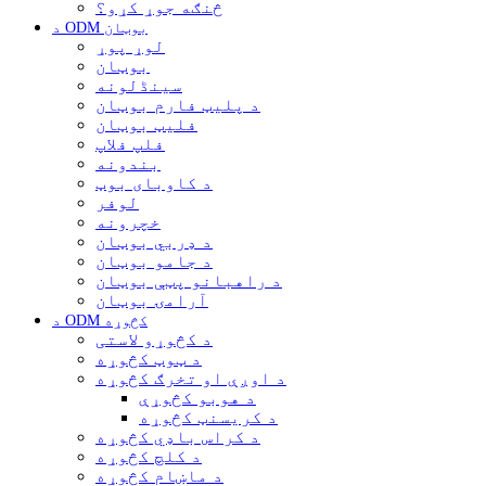
څنګه جوړ کړو؟
د ODM بوټان
لوړ پوړ
بوټان
سینڈلونه
د پلیټ فارم بوټان
فلیټ بوټان
فلپ فلاپ
بندونه
د کاوبای بوټ
لوفر
خچرونه
د ډربي بوټان
د جامو بوټان
د راهبانو پټې بوټان
آرامۍ بوټان
د ODM کڅوړه
د کڅوړو لاستی
د ټوټ کڅوړه
د اوږې او تخرګ کڅوړه
د هوبو کڅوړې
د کریسنټ کڅوړه
د کراس باډي کڅوړه
د کلچ کڅوړه
د ماښام کڅوړه