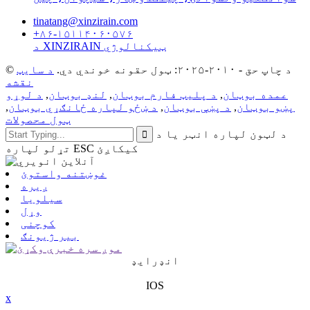
tinatang@xinzirain.com
+۸۶-۱۵۱۱۴۰۶۰۵۷۶
د XINZIRAIN ټیکنالوژي
© د چاپ حق - ۲۰۱۰-۲۰۲۵: ټول حقونه خوندي دي.
د سایټ
نقشه
عمده بوټان
,
د پلیټ فارم بوټان
,
لنډ بوټان
,
د لوړو
پښو بوټان
,
د پښې بوټان
,
د ښځو لپاره ځانګړي بوټان
,
ټول محصولات
د لټون لپاره انټر یا د
تړلو لپاره ESC کیکاږئ
غوښتنه واستوئ
ږیره
سیلویا
وړل
کوچنی
بیر ژیونګ
انډرایډ
IOS
x