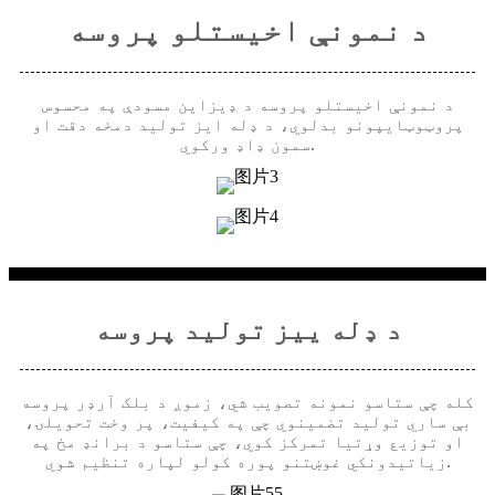
د نمونې اخیستلو پروسه
د نمونې اخیستلو پروسه د ډیزاین مسودې په محسوس
پروټوټایپونو بدلوي، د ډله ایز تولید دمخه دقت او
سمون ډاډ ورکوي.
د ډله ییز تولید پروسه
کله چې ستاسو نمونه تصویب شي، زموږ د بلک آرډر پروسه
بې ساري تولید تضمینوي چې په کیفیت، پر وخت تحویلۍ،
او توزیع وړتیا تمرکز کوي، چې ستاسو د برانډ مخ په
زیاتیدونکي غوښتنو پوره کولو لپاره تنظیم شوي.