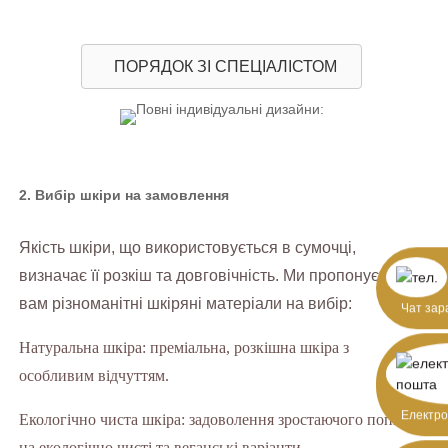
ПОРЯДОК ЗІ СПЕЦІАЛІСТОМ
2. Вибір шкіри на замовлення
Якість шкіри, що використовується в сумочці,
визначає її розкіш та довговічність. Ми пропонуємо
вам різноманітні шкіряні матеріали на вибір:
Чат зар
Натуральна шкіра: преміальна, розкішна шкіра з
особливим відчуттям.
Електр
Екологічно чиста шкіра: задоволення зростаючого попиту
на екологічно чисті та веганські варіанти.