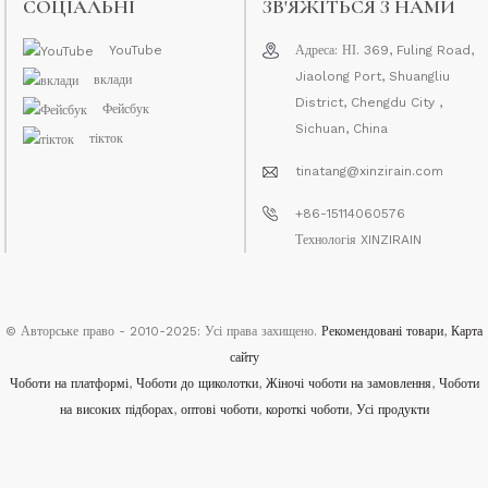
СОЦІАЛЬНІ
ЗВ'ЯЖІТЬСЯ З НАМИ
YouTube
Адреса: НІ. 369, Fuling Road,
Jiaolong Port, Shuangliu
вклади
District, Chengdu City ,
Фейсбук
Sichuan, China
тікток
tinatang@xinzirain.com
+86-15114060576
Технологія XINZIRAIN
© Авторське право - 2010-2025: Усі права захищено.
Рекомендовані товари
,
Карта
сайту
Чоботи на платформі
,
Чоботи до щиколотки
,
Жіночі чоботи на замовлення
,
Чоботи
на високих підборах
,
оптові чоботи
,
короткі чоботи
,
Усі продукти