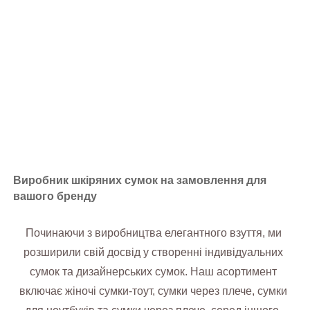
торговими марками з низькими мінімальними витратами
та швидким виконанням. Від дизайнерських творінь до
колекцій веганської шкіри, ми втілюємо ваше бачення в
життя завдяки ручній роботі, адаптованій до потреб
вашого бренду.
Виробник шкіряних сумок на замовлення для
вашого бренду
Починаючи з виробництва елегантного взуття, ми
розширили свій досвід у створенні індивідуальних
сумок та дизайнерських сумок. Наш асортимент
включає жіночі сумки-тоут, сумки через плече, сумки