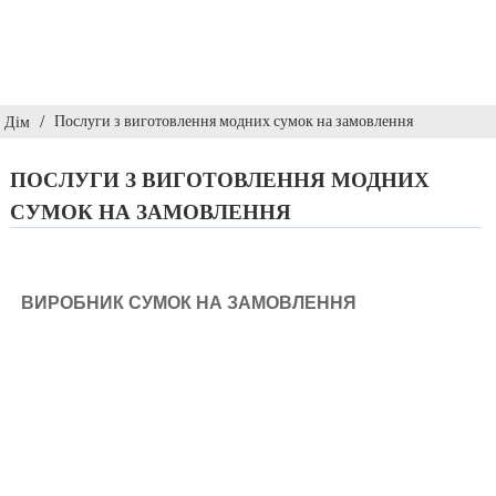
Послуги з виготовлення модних сумок на замовлення
Дім
ПОСЛУГИ З ВИГОТОВЛЕННЯ МОДНИХ
СУМОК НА ЗАМОВЛЕННЯ
ВИРОБНИК СУМОК НА ЗАМОВЛЕННЯ
Перетворіть свої мрії про дизайн сумок на процвітаючий
бренд за допомогою наших експертних послуг з
виробництва. Ми спеціалізуємося на допомозі клієнтам у
запуску та розширенні лінійок розкішних сумок,
пропонуючи індивідуальні рішення під власними