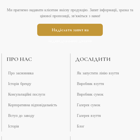
Ми прагнемо надавати клієнтам якісну продукцію. Запит інформації, зразка та
цінової пропозиції, зв'яжіться з нами!
Надіслати запит на
індивідуальний дизайн
ПРО НАС
ДОСЛІДИТИ
Про засновника
Як запустити лінію взуття
Історія бренду
Виробник взуття
Консультаційні послуги
Виробник сумок
Корпоративна відповідальність
Галерея сумок
Вступ до заводу
Галерея взуття
Історія
Блог