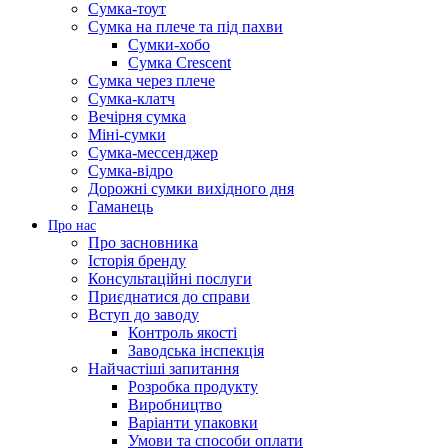
Сумка-тоут
Сумка на плече та під пахви
Сумки-хобо
Сумка Crescent
Сумка через плече
Сумка-клатч
Вечірня сумка
Міні-сумки
Сумка-мессенджер
Сумка-відро
Дорожні сумки вихідного дня
Гаманець
Про нас
Про засновника
Історія бренду
Консультаційні послуги
Приєднатися до справи
Вступ до заводу
Контроль якості
Заводська інспекція
Найчастіші запитання
Розробка продукту
Виробництво
Варіанти упаковки
Умови та способи оплати