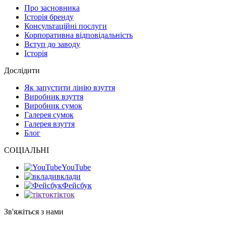
Про засновника
Історія бренду
Консультаційні послуги
Корпоративна відповідальність
Вступ до заводу
Історія
Дослідити
Як запустити лінію взуття
Виробник взуття
Виробник сумок
Галерея сумок
Галерея взуття
Блог
СОЦІАЛЬНІ
YouTube
вклади
Фейсбук
тікток
Зв'яжіться з нами