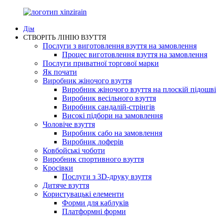
Дім
СТВОРІТЬ ЛІНІЮ ВЗУТТЯ
Послуги з виготовлення взуття на замовлення
Процес виготовлення взуття на замовлення
Послуги приватної торгової марки
Як почати
Виробник жіночого взуття
Виробник жіночого взуття на плоскій підошві
Виробник весільного взуття
Виробник сандалій-стрінгів
Високі підбори на замовлення
Чоловіче взуття
Виробник сабо на замовлення
Виробник лоферів
Ковбойські чоботи
Виробник спортивного взуття
Кросівки
Послуги з 3D-друку взуття
Дитяче взуття
Користувацькі елементи
Форми для каблуків
Платформні форми