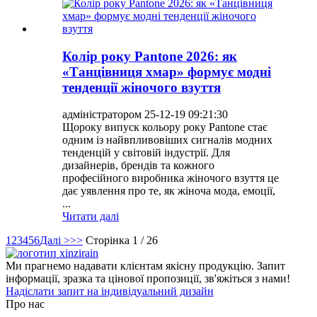
Колір року Pantone 2026: як
«Танцівниця хмар» формує модні
тенденції жіночого взуття
адміністратором 25-12-19 09:21:30
Щороку випуск кольору року Pantone стає
одним із найвпливовіших сигналів модних
тенденцій у світовій індустрії. Для
дизайнерів, брендів та кожного
професійного виробника жіночого взуття це
дає уявлення про те, як жіноча мода, емоції,
...
Читати далі
1
2
3
4
5
6
Далі >
>>
Сторінка 1 / 26
Ми прагнемо надавати клієнтам якісну продукцію. Запит
інформації, зразка та цінової пропозиції, зв'яжіться з нами!
Надіслати запит на індивідуальний дизайн
Про нас