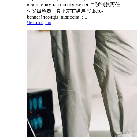
відпочинку та способу життя. /* 强制脱离任
何父级容器，真正左右满屏 */ .hero-
banner{позиція: відносна; з...
Читати далі