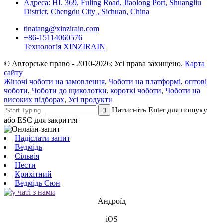
Адреса: НІ. 369, Fuling Road, Jiaolong Port, Shuangliu
District, Chengdu City , Sichuan, China
tinatang@xinzirain.com
+86-15114060576
Технологія XINZIRAIN
© Авторське право - 2010-2026: Усі права захищено.
Карта
сайту
Жіночі чоботи на замовлення
,
Чоботи на платформі
,
оптові
чоботи
,
Чоботи до щиколотки
,
короткі чоботи
,
Чоботи на
високих підборах
,
Усі продукти
Натисніть Enter для пошуку
або ESC для закриття
Надіслати запит
Ведмідь
Сільвія
Нести
Крихітний
Ведмідь Сюн
Андроїд
iOS