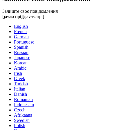
Залиште своє повідомлення
[javascript]
[/javascript]
English
French
German
Portuguese
Spanish
Russian
Japanese
Korean
Arabic
Irish
Greek
Turkish
Italian
Danish
Romanian
Indonesian
Czech
Afrikaans
Swedish
Polish