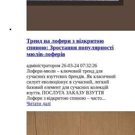
Тренд на лофери з відкритою
спиною: Зростання популярності
мюлів-лоферів
адміністратором 26-03-24 07:32:26
Лофери-мюли – ключовий тренд для
сучасних взуттєвих брендів. Як класичний
силует еволюціонує в сучасний, легкий
базовий елемент для сучасних колекцій
взуття. ПОСЛУГА ЗАКАЗУ ВЗУТТЯ
Лофери з відкритою спиною – часто...
Читати далі