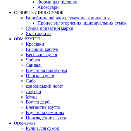
Форми для підошви
Аксесуари
СТВОРІТЬ ЛІНІЮ СУМОК
Виробник шкіряних сумок на замовлення
Процес виготовлення індивідуальних сумок
Сумка приватної марки
Як створити
ODM ВЗУТТЯ
Кросівки
Високий каблук
Весільне взуття
Чоботи
Сандалі
Взуття на платформі
Плоске взуття
Сабо
ковбойський чобіт
Лофери
Мули
Взуття дербі
Елегантне взуття
Взуття на ремінцях
Повсякденне взуття
ODM-сумка
Ручки для сумок