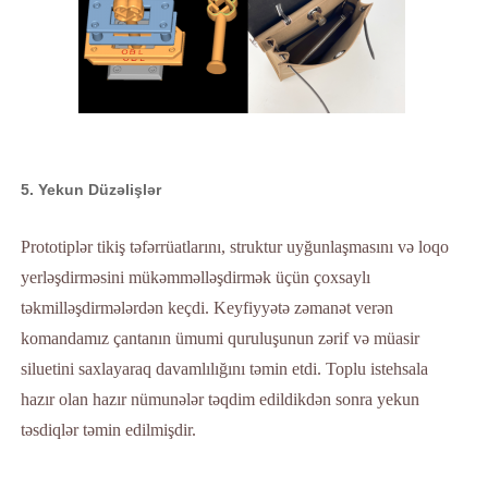
5. Yekun Düzəlişlər
Prototiplər tikiş təfərrüatlarını, struktur uyğunlaşmasını və loqo
yerləşdirməsini mükəmməlləşdirmək üçün çoxsaylı
təkmilləşdirmələrdən keçdi. Keyfiyyətə zəmanət verən
komandamız çantanın ümumi quruluşunun zərif və müasir
siluetini saxlayaraq davamlılığını təmin etdi. Toplu istehsala
hazır olan hazır nümunələr təqdim edildikdən sonra yekun
təsdiqlər təmin edilmişdir.