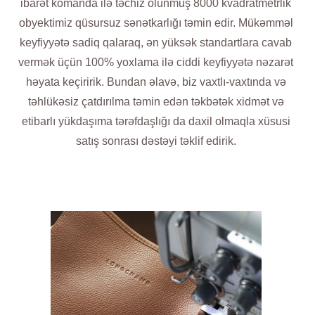
ibarət komanda ilə təchiz olunmuş 8000 kvadratmetrlik
obyektimiz qüsursuz sənətkarlığı təmin edir. Mükəmməl
keyfiyyətə sadiq qalaraq, ən yüksək standartlara cavab
vermək üçün 100% yoxlama ilə ciddi keyfiyyətə nəzarət
həyata keçiririk. Bundan əlavə, biz vaxtlı-vaxtında və
təhlükəsiz çatdırılma təmin edən təkbətək xidmət və
etibarlı yükdaşıma tərəfdaşlığı da daxil olmaqla xüsusi
satış sonrası dəstəyi təklif edirik.