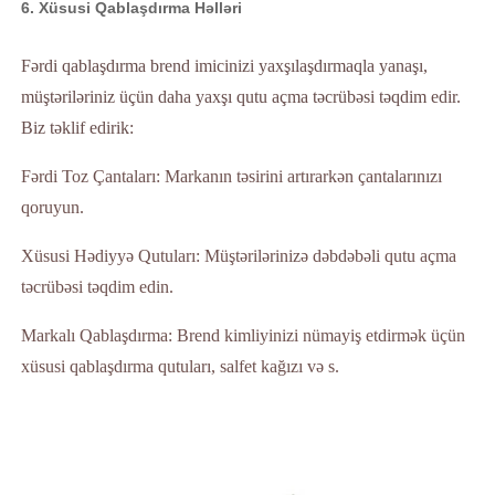
6. Xüsusi Qablaşdırma Həlləri
Fərdi qablaşdırma brend imicinizi yaxşılaşdırmaqla yanaşı,
müştəriləriniz üçün daha yaxşı qutu açma təcrübəsi təqdim edir.
Biz təklif edirik:
Fərdi Toz Çantaları: Markanın təsirini artırarkən çantalarınızı
qoruyun.
Xüsusi Hədiyyə Qutuları: Müştərilərinizə dəbdəbəli qutu açma
təcrübəsi təqdim edin.
Markalı Qablaşdırma: Brend kimliyinizi nümayiş etdirmək üçün
xüsusi qablaşdırma qutuları, salfet kağızı və s.