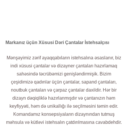
uyğunlaşdırılmış sənətkarlıq ilə baxışlarınızı həyata keçiririk.
Markanız üçün Xüsusi Dəri Çantalar İstehsalçısı
Mənşəyimiz zərif ayaqqabıların istehsalına əsaslanır, biz
indi xüsusi çantalar və dizayner çantaları hazırlamaq
sahəsində təcrübəmizi genişləndirmişik. Bizim
çeşidimizə qadınlar üçün çantalar, sapand çantaları,
noutbuk çantaları və çarpaz çantalar daxildir. Hər bir
dizayn dəqiqliklə hazırlanmışdır və çantanızın həm
keyfiyyəti, həm də unikallığı ilə seçilməsini təmin edir.
Komandamız konsepsiyaların dizaynından tutmuş
məhsula və kütləvi istehsalın çatdırılmasına cavabdehdir.