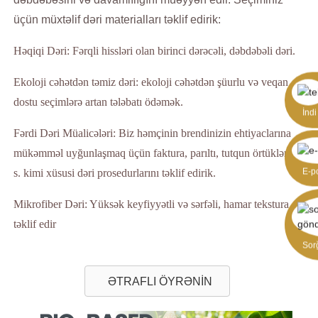
üçün müxtəlif dəri materialları təklif edirik:
Həqiqi Dəri: Fərqli hissləri olan birinci dərəcəli, dəbdəbəli dəri.
Ekoloji cəhətdən təmiz dəri: ekoloji cəhətdən şüurlu və veqan
dostu seçimlərə artan tələbatı ödəmək.
İnd
Fərdi Dəri Müalicələri: Biz həmçinin brendinizin ehtiyaclarına
mükəmməl uyğunlaşmaq üçün faktura, parıltı, tutqun örtüklər və
E-p
s. kimi xüsusi dəri prosedurlarını təklif edirik.
Mikrofiber Dəri: Yüksək keyfiyyətli və sərfəli, hamar tekstura
təklif edir
Sor
ƏTRAFLI ÖYRƏNİN