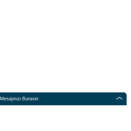
Mesajınızı Buraxın
English
French
German
Portuguese
Spanish
Russian