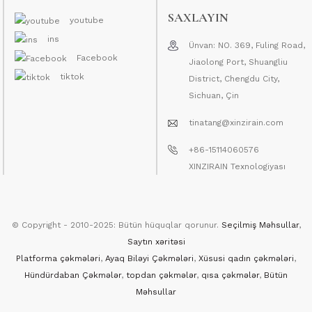
SAXLAYIN
youtube
ins
Ünvan: NO. 369, Fuling Road,
Facebook
Jiaolong Port, Shuangliu
tiktok
District, Chengdu City,
Sichuan, Çin
tinatang@xinzirain.com
+86-15114060576
XINZIRAIN Texnologiyası
© Copyright - 2010-2025: Bütün hüquqlar qorunur.
Seçilmiş Məhsullar
,
Saytın xəritəsi
Platforma çəkmələri
,
Ayaq Biləyi Çəkmələri
,
Xüsusi qadın çəkmələri
,
Hündürdaban Çəkmələr
,
topdan çəkmələr
,
qısa çəkmələr
,
Bütün
Məhsullar