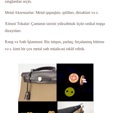
rənglərdən seçin.
Metal Aksesuarlar: Metal qapaqları, qıfılları, dirsəkləri və s.
Xüsusi Tokalar: Çantanın tərzini yüksəltmək üçün unikal toqqa
dizaynları.
Rəng və Səth İşlənməsi: Biz tutqun, parlaq, fırçalanmış bitirmə
və s. kimi bir çox metal səth müalicəsi təklif edirik.