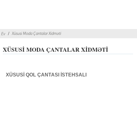
Xüsusi Moda Çantalar Xidməti
Ev
XÜSUSI MODA ÇANTALAR XIDMƏTI
XÜSUSİ QOL ÇANTASI İSTEHSALI
Mütəxəssis istehsal xidmətlərimizlə çanta dizaynı xəyallarınızı
inkişaf edən brendə çevirin. Biz müştərilərə dəbdəbəli çanta
xətlərini işə salmaqda və genişləndirməkdə kömək etməkdə
ixtisaslaşırıq, aşağı minimumlar və sürətli dönüş ilə sifarişli şəxsi
etiket həlləri təklif edirik. Dizayner yaradıcılığından vegan dəri
kolleksiyalarına qədər, brendinizin ehtiyaclarına