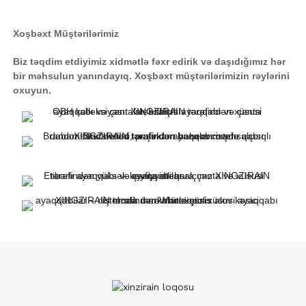
Xoşbəxt Müştərilərimiz
Biz təqdim etdiyimiz xidmətlə fəxr edirik və daşıdığımız hər
bir məhsulun yanındayıq. Xoşbəxt müştərilərimizin rəylərini
oxuyun.