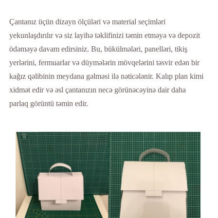
Çantanız üçün dizayn ölçüləri və material seçimləri
yekunlaşdırılır və siz layihə təklifinizi təmin etməyə və depozit
ödəməyə davam edirsiniz. Bu, bükülmələri, panelləri, tikiş
yerlərini, fermuarlar və düymələrin mövqelərini təsvir edən bir
kağız qəlibinin meydana gəlməsi ilə nəticələnir. Kalıp plan kimi
xidmət edir və əsl çantanızın necə görünəcəyinə dair daha
parlaq görüntü təmin edir.