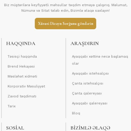
Biz müştərilərə keyfiyyətli məhsullar təqdim etməyə çalışırıq. Məlumat,
Nümunə və Sitat tələb edin, Bizimlə əlaqə saxlayın!
Xüsusi Dizayn Sorğunu göndərin
HAQQINDA
ARAŞDIRIN
Təsisçi haqqında
Ayaqqabı xəttinə necə başlamaq
olar
Brend Hekayəsi
Ayaqqabı istehsalçısı
Məsləhət xidməti
Çanta istehsalçısı
Korporativ Məsuliyyət
Çanta qalereyası
Zavod təqdimatı
Ayaqqabı qalereyası
Tarix
Bloq
SOSİAL
BIZIMLƏ ƏLAQƏ