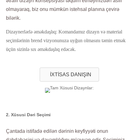
ətraflı dizayn konsepsiyası təqdim etməyinizdən asılı
olmayaraq, biz onu mümkün istehsal planına çevirə
bilərik.
Dizaynerlərlə əməkdaşlıq: Komandamız dizayn və material
seçimlərinin brend vizyonunuza uyğun olmasını təmin etmək
üçün sizinlə sıx əməkdaşlıq edəcək.
İXTİSAS DANIŞIN
2. Xüsusi Dəri Seçimi
Çantada istifadə edilən dərinin keyfiyyəti onun
dəbdəbəsini və davamlılığını müəyyən edir. Seçiminiz