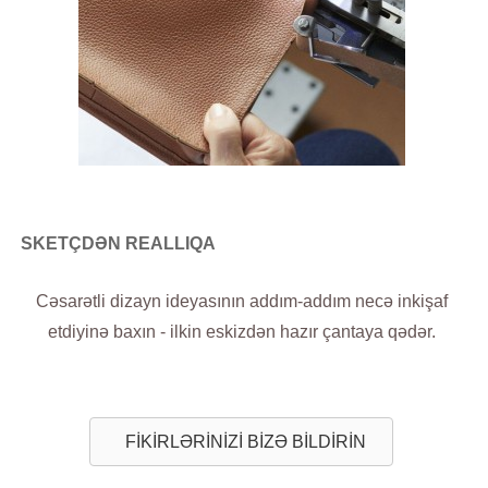
SKETÇDƏN REALLIQA
Cəsarətli dizayn ideyasının addım-addım necə inkişaf
etdiyinə baxın - ilkin eskizdən hazır çantaya qədər.
FİKİRLƏRİNİZİ BİZƏ BİLDİRİN