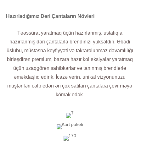
Hazırladığımız Dəri Çantaların Növləri
Təəssürat yaratmaq üçün hazırlanmış, ustalıqla
hazırlanmış dəri çantalarla brendinizi yüksəldin. Əbədi
üslubu, müstəsna keyfiyyəti və təkrarolunmaz davamlılığı
birləşdirən premium, bazara hazır kolleksiyalar yaratmaq
üçün uzaqgörən sahibkarlar və tanınmış brendlərlə
əməkdaşlıq edirik. İcazə verin, unikal vizyonunuzu
müştəriləri cəlb edən ən çox satılan çantalara çevirməyə
kömək edək.