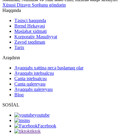
Xüsusi Dizayn Sorğunu göndərin
Haqqında
Təsisçi haqqında
Brend Hekayəsi
Məsləhət xidməti
Korporativ Məsuliyyət
Zavod təqdimatı
Tarix
Araşdırın
Ayaqqabı xəttinə necə başlamaq olar
Ayaqqabı istehsalçısı
Çanta istehsalçısı
Çanta qalereyası
Ayaqqabı qalereyası
Bloq
SOSİAL
youtube
ins
Facebook
tiktok