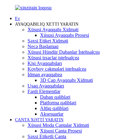
Ev
AYAQQABILIQ XETTI YARATIN
Xüsusi Ayaqqabı Xidməti
Xüsusi Ayaqqabı Prosesi
Şəxsi Etiket Xidməti
Necə Başlamaq
Xüsusi Hündür Dabanlar İstehsalçısı
Xüsusi tıxaclar istehsalçısı
Kişi Ayaqqabıları
Kovboy çəkmələri istehsalçısı
İdman ayaqqabısı
3D Çap Ayaqqabı Xidməti
Uşaq Ayaqqabıları
Fərdi Elementlər
Daban qəlibləri
Platforma qəlibləri
Altlıq qəlibləri
Aksesuarlar
ÇANTA XƏTTİ YARATIN
Xüsusi Moda Çantalar Xidməti
Xüsusi Çanta Prosesi
Şəxsi Etiketli Çanta