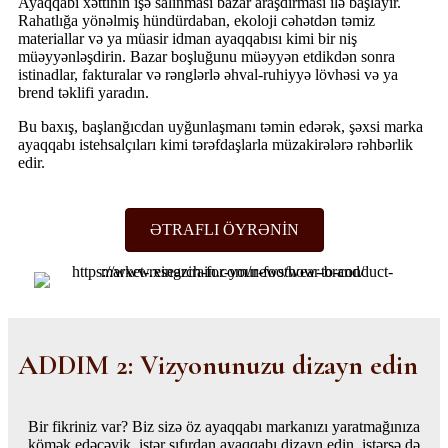
Ayaqqabı xəttinin işə salınması bazar araşdırması ilə başlayır.
Rahatlığa yönəlmiş hündürdaban, ekoloji cəhətdən təmiz
materiallar və ya müasir idman ayaqqabısı kimi bir niş
müəyyənləşdirin. Bazar boşluğunu müəyyən etdikdən sonra
istinadlar, fakturalar və rənglərlə əhval-ruhiyyə lövhəsi və ya
brend təklifi yaradın.
Bu baxış, başlanğıcdan uyğunlaşmanı təmin edərək, şəxsi marka
ayaqqabı istehsalçıları kimi tərəfdaşlarla müzakirələrə rəhbərlik
edir.
ƏTRAFLI ÖYRƏNİN
ADDIM 2: Vizyonunuzu dizayn edin
Bir fikriniz var? Biz sizə öz ayaqqabı markanızı yaratmağınıza
kömək edəcəyik, istər sıfırdan ayaqqabı dizayn edin, istərsə də