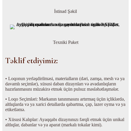
İstinad Şəkil
Texniki Paket
Təklif etdiyimiz:
• Loqonun yerləşdirilməsi, materialların (dəri, zamşa, mesh və ya
davamlı seçimlər), xüsusi daban dizaynları və avadanlıqların
hazırlanmasını müzakirə etmək üçün pulsuz məsləhətləşmələr.
• Loqo Seçimləri: Markanın tanınmasını artırmaq üçün içliklərdə,
altlıqlarda və ya xarici detallarda qabartma, çap, lazer oyma və ya
etiketləmə.
• Xüsusi Kalıplar: Ayaqqabı dizaynınızı fərqli etmək üçün unikal
altlıqlar, dabanlar və ya aparat (markalı tokalar kimi).