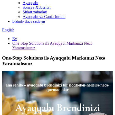
Ayaqqabı
Sənaye Xəbərləri
Şirkət xəbərləri
Ayaqqabı və Çanta Jurnalı
Bizimlə əlaqə saxlayın
English
Ev
One-Stop Solutions ilə Ayaqqabı Markanızı Necə
Yaratmalısınız
One-Stop Solutions ilə Ayaqqabı Markanızı Necə
Yaratmalısınız
ana səhifə » ayaqqabı brendinizi bir nöqtədən-həllərlə-necə-
qurmaq olar
Ayaqqabı Brendinizi