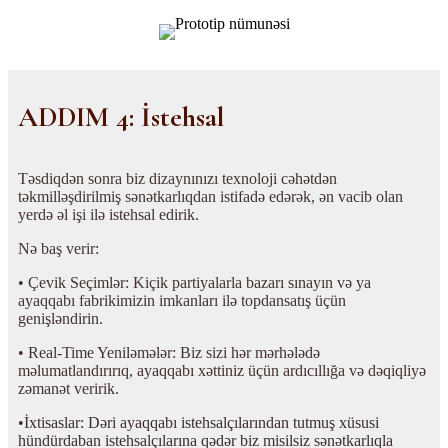
ADDIM 4: İstehsal
Təsdiqdən sonra biz dizaynınızı texnoloji cəhətdən
təkmilləşdirilmiş sənətkarlıqdan istifadə edərək, ən vacib olan
yerdə əl işi ilə istehsal edirik.
Nə baş verir:
• Çevik Seçimlər: Kiçik partiyalarla bazarı sınayın və ya
ayaqqabı fabrikimizin imkanları ilə topdansatış üçün
genişləndirin.
• Real-Time Yeniləmələr: Biz sizi hər mərhələdə
məlumatlandırırıq, ayaqqabı xəttiniz üçün ardıcıllığa və dəqiqliyə
zəmanət veririk.
•İxtisaslar: Dəri ayaqqabı istehsalçılarından tutmuş xüsusi
hündürdaban istehsalçılarına qədər biz misilsiz sənətkarlıqla