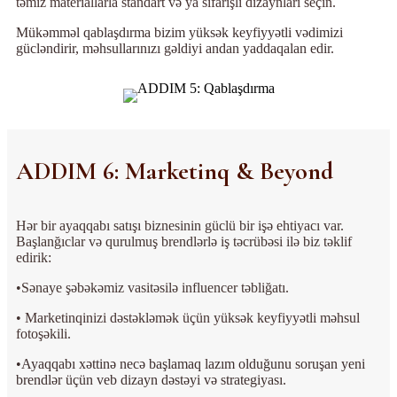
təmiz materiallarla standart və ya sifarişli dizaynları seçin.
Mükəmməl qablaşdırma bizim yüksək keyfiyyətli vədimizi
gücləndirir, məhsullarınızı gəldiyi andan yaddaqalan edir.
ADDIM 6: Marketinq & Beyond
Hər bir ayaqqabı satışı biznesinin güclü bir işə ehtiyacı var.
Başlanğıclar və qurulmuş brendlərlə iş təcrübəsi ilə biz təklif
edirik:
•Sənaye şəbəkəmiz vasitəsilə influencer təbliğatı.
• Marketinqinizi dəstəkləmək üçün yüksək keyfiyyətli məhsul
fotoşəkili.
•Ayaqqabı xəttinə necə başlamaq lazım olduğunu soruşan yeni
brendlər üçün veb dizayn dəstəyi və strategiyası.