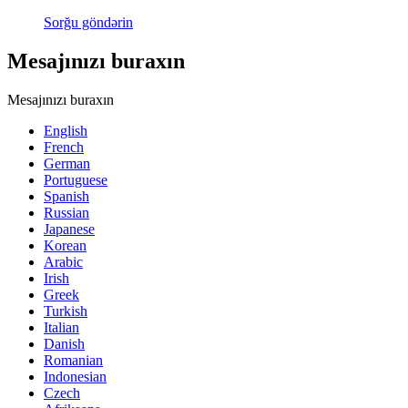
Sorğu göndərin
Mesajınızı buraxın
Mesajınızı buraxın
English
French
German
Portuguese
Spanish
Russian
Japanese
Korean
Arabic
Irish
Greek
Turkish
Italian
Danish
Romanian
Indonesian
Czech