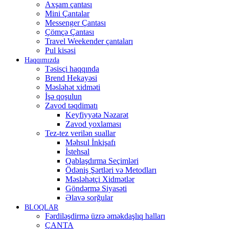
Axşam çantası
Mini Çantalar
Messenger Çantası
Çömçə Çantası
Travel Weekender çantaları
Pul kisəsi
Haqqımızda
Təsisçi haqqında
Brend Hekayəsi
Məsləhət xidməti
İşə qoşulun
Zavod təqdimatı
Keyfiyyətə Nəzarət
Zavod yoxlaması
Tez-tez verilən suallar
Məhsul İnkişafı
İstehsal
Qablaşdırma Seçimləri
Ödəniş Şərtləri və Metodları
Məsləhətçi Xidmətlər
Göndərmə Siyasəti
Əlavə sorğular
BLOQLAR
Fərdiləşdirmə üzrə əməkdaşlıq halları
ÇANTA