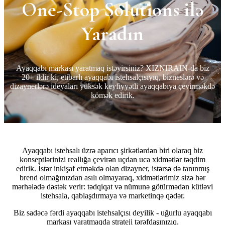
One-Stop Solutions ilə
Yaradın
Ayaqqabı markası yaratmaq istəyirsiniz? XIZNIRAIN-da biz
20+ ildir ki, etibarlı ayaqqabı istehsalçısıyıq, bizneslərə və
dizaynerlərə ideyaları yüksək keyfiyyətli ayaqqabıya çevirməkdə
kömək edirik.
Ayaqqabı istehsalı üzrə aparıcı şirkətlərdən biri olaraq biz
konseptlərinizi reallığa çevirən uçdan uca xidmətlər təqdim
edirik. İstər inkişaf etməkdə olan dizayner, istərsə də tanınmış
brend olmağınızdan asılı olmayaraq, xidmətlərimiz sizə hər
mərhələdə dəstək verir: tədqiqat və nümunə götürmədən kütləvi
istehsala, qablaşdırmaya və marketinqə qədər.
Biz sadəcə fərdi ayaqqabı istehsalçısı deyilik - uğurlu ayaqqabı
markası yaratmaqda strateji tərəfdaşınızıq.