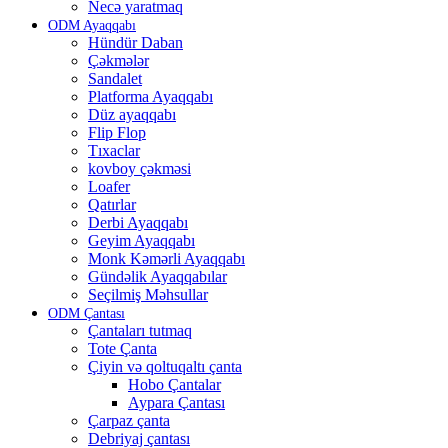
Necə yaratmaq
ODM Ayaqqabı
Hündür Daban
Çəkmələr
Sandalet
Platforma Ayaqqabı
Düz ayaqqabı
Flip Flop
Tıxaclar
kovboy çəkməsi
Loafer
Qatırlar
Derbi Ayaqqabı
Geyim Ayaqqabı
Monk Kəmərli Ayaqqabı
Gündəlik Ayaqqabılar
Seçilmiş Məhsullar
ODM Çantası
Çantaları tutmaq
Tote Çanta
Çiyin və qoltuqaltı çanta
Hobo Çantalar
Aypara Çantası
Çarpaz çanta
Debriyaj çantası