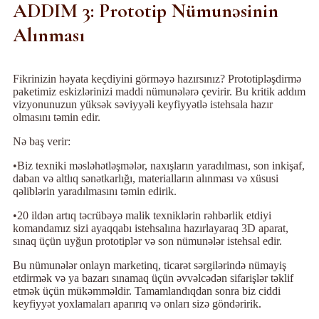
ADDIM 3: Prototip Nümunəsinin
Alınması
Fikrinizin həyata keçdiyini görməyə hazırsınız? Prototipləşdirmə
paketimiz eskizlərinizi maddi nümunələrə çevirir. Bu kritik addım
vizyonunuzun yüksək səviyyəli keyfiyyətlə istehsala hazır
olmasını təmin edir.
Nə baş verir:
•Biz texniki məsləhətləşmələr, naxışların yaradılması, son inkişaf,
daban və altlıq sənətkarlığı, materialların alınması və xüsusi
qəliblərin yaradılmasını təmin edirik.
•20 ildən artıq təcrübəyə malik texniklərin rəhbərlik etdiyi
komandamız sizi ayaqqabı istehsalına hazırlayaraq 3D aparat,
sınaq üçün uyğun prototiplər və son nümunələr istehsal edir.
Bu nümunələr onlayn marketinq, ticarət sərgilərində nümayiş
etdirmək və ya bazarı sınamaq üçün əvvəlcədən sifarişlər təklif
etmək üçün mükəmməldir. Tamamlandıqdan sonra biz ciddi
keyfiyyət yoxlamaları aparırıq və onları sizə göndəririk.