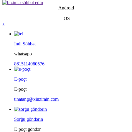
Android
iOS
x
İndi Söhbət
whatsapp
8615114060576
E-poçt
E-poçt
tinatang@xinzirain.com
Sorğu göndərin
E-poçt göndər