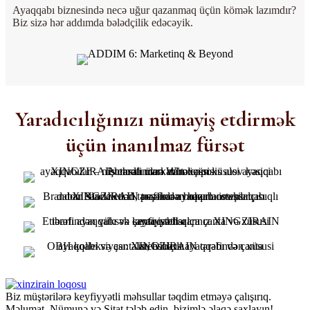
Ayaqqabı biznesində necə uğur qazanmaq üçün kömək lazımdır?
Biz sizə hər addımda bələdçilik edəcəyik.
Yaradıcılığınızı nümayiş etdirmək
üçün inanılmaz fürsət
Biz müştərilərə keyfiyyətli məhsullar təqdim etməyə çalışırıq.
Məlumat, Nümunə və Sitat tələb edin, bizimlə əlaqə saxlayın!