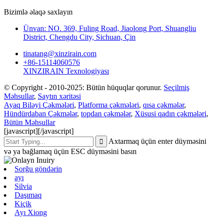
Bizimlə əlaqə saxlayın
Ünvan: NO. 369, Fuling Road, Jiaolong Port, Shuangliu
District, Chengdu City, Sichuan, Çin
tinatang@xinzirain.com
+86-15114060576
XINZIRAIN Texnologiyası
© Copyright - 2010-2025: Bütün hüquqlar qorunur.
Seçilmiş
Məhsullar
,
Saytın xəritəsi
Ayaq Biləyi Çəkmələri
,
Platforma çəkmələri
,
qısa çəkmələr
,
Hündürdaban Çəkmələr
,
topdan çəkmələr
,
Xüsusi qadın çəkmələri
,
Bütün Məhsullar
[javascript]
[/javascript]
Axtarmaq üçün enter düyməsini
və ya bağlamaq üçün ESC düyməsini basın
Sorğu göndərin
ayı
Silvia
Daşımaq
Kiçik
Ayı Xiong