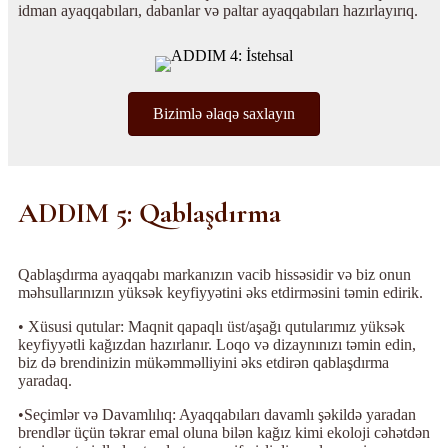
idman ayaqqabıları, dabanlar və paltar ayaqqabıları hazırlayırıq.
Bizimlə əlaqə saxlayın
ADDIM 5: Qablaşdırma
Qablaşdırma ayaqqabı markanızın vacib hissəsidir və biz onun
məhsullarınızın yüksək keyfiyyətini əks etdirməsini təmin edirik.
• Xüsusi qutular: Maqnit qapaqlı üst/aşağı qutularımız yüksək
keyfiyyətli kağızdan hazırlanır. Loqo və dizaynınızı təmin edin,
biz də brendinizin mükəmməlliyini əks etdirən qablaşdırma
yaradaq.
•Seçimlər və Davamlılıq: Ayaqqabıları davamlı şəkildə yaradan
brendlər üçün təkrar emal oluna bilən kağız kimi ekoloji cəhətdən